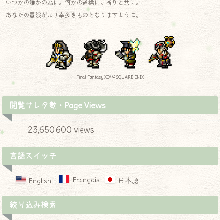
いつかの誰かの為に。何かの道標に。祈りと共に。
あなたの冒険がより幸多きものとなりますように。
Final Fantasy XIV © SQUARE ENIX
閲覧サレタ数・Page Views
23,650,600 views
言語スイッチ
Français
English
日本語
絞り込み検索