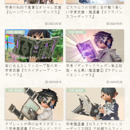
学者の知的で高貴なオシャレ武器
ビスマルクの羽根と泡が舞う美し
『ムーンワード・コーデックス』
い学者武器・魔道書『エクスパン
スコーデックス』
2022.05.30
2020.10.01
学者-魔道書
学者-魔道書
紫に光るエレクトロープ製の本・
学者ゾディアックウェポン第五段
学者武器『スカイディープ・コー
階・光る黒い魔道書②『マダレム
デックス』
ジエン・ノウス』
2025.03.13
2020.07.28
学者-魔道書
学者-魔道書
タブレットが飛び出すメカギミッ
学者魔道書『ロストアラガン・コ
ク学者魔道書『ガーロンド・マジ
ーデックスRE』で初期アルフィノ