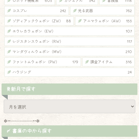
ロボット機械系
603
カジュアル
542
冒険服
1118
コスプレ
242
光る武器
762
ゾディアックウェポン（ZW）
88
アニマウェポン（AW）
153
エウレカウェポン（EW）
107
レジスタンスウェポン（RW）
117
マンダヴィルウェポン（MW）
210
ファントムウェポン（PW）
179
課金アイテム
316
ハウジング
24
更新月で探す
✼••┈┈┈┈┈┈┈┈┈••✼
〆 書庫の中から探す