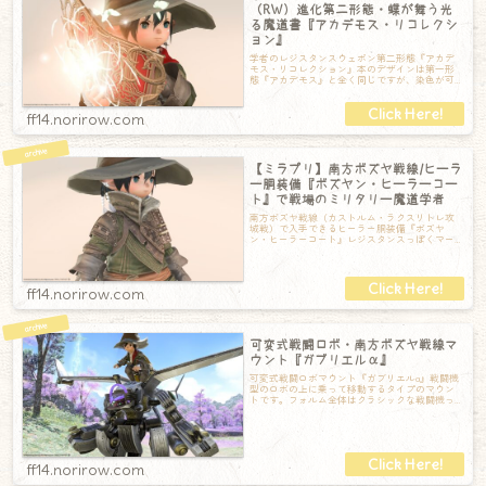
（RW）進化第二形態・蝶が舞う光
る魔道書『アカデモス・リコレクシ
ョン』
学者のレジスタンスウェポン第二形態『アカデ
モス・リコレクション』本のデザインは第一形
態『アカデモス』と全く同じですが、染色が可
能です。これはダラガブレッドで染色していま
ff14.norirow.com
【ミラプリ】南方ボズヤ戦線/ヒーラ
ー胴装備『ボズヤン・ヒーラーコー
ト』で戦場のミリタリー魔道学者
南方ボズヤ戦線（カストルム・ラクスリトレ攻
城戦）で入手できるヒーラー胴装備『ボズヤ
ン・ヒーラーコート』レジスタンスっぽくマー
シュグリーンで染色してみました。ここで合わ
せ
ff14.norirow.com
可変式戦闘ロボ・南方ボズヤ戦線マ
ウント『ガブリエルα』
可変式戦闘ロボマウント『ガブリエルα』戦闘機
型のロボの上に乗って移動するタイプのマウン
トです。フォルム全体はクラシックな戦闘機っ
ぽいけど、顔はなんだかちょっと近代的なデ
ff14.norirow.com