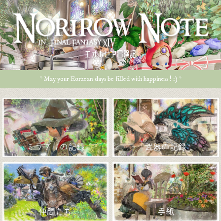
エオルゼア冒険記
* May your Eorzean days be filled with happiness ! :) *
ミラプリの記録
武器の記録
仲間たち
手紙