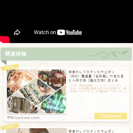
関連投稿
学者のレジスタンスウェポン
（RW）魔道書「全形態」の見た目
と入手方法（進化方法）まとめ
これは、学者の武器・レジスタンスウェポン
（RW）の全段階の進化をまとめた記録です。第
１形態『アカデモス』まず最初は『アカデモ
ス』からスタートです。とても美しい装丁の本
で
ff14.norirow.com
学者のレジスタンスウェポン