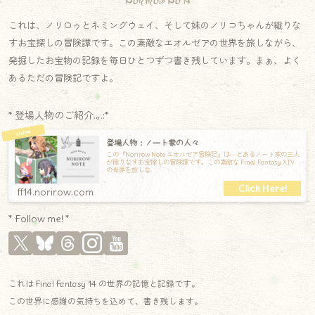
Norirow Note
これは、ノリロゥとネミングウェイ、そして妹のノリコちゃんが織りな
すお宝探しの冒険譚です。この素敵なエオルゼアの世界を旅しながら、
発掘したお宝物の記録を毎日ひとつずつ書き残しています。まぁ、よく
あるただの冒険記ですよ。
* 登場人物のご紹介.｡.:*
登場人物：ノート家の人々
この『Norirow Note エオルゼア冒険記』は―とあるノート家の三人
が織りなすお宝探しの冒険譚です。この素敵な Final Fantasy XIV
の世界を旅しな
ff14.norirow.com
* Follow me! *
これは Final Fantasy 14 の世界の記憶と記録です。
この世界に感謝の気持ちを込めて、書き残します。