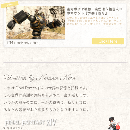
南方ボズヤ戦線・哀愁漂う鉄巨人ロ
ボマウント『労働十四号』
南方ボズヤ戦線で入手できる鉄巨人マウント
『労働十四号』肩の上にちょこんと乗っている
のがかわいらしい。走る姿も一生懸命な感じで
なかなか可愛らしい。飛ぶときには爆発のよう
な
ff14.norirow.com
Written by Norirow Note
これは Final Fantasy 14 の世界の記憶と記録です。
この世界に感謝の気持ちを込めて、書き残します。
いつかの誰かの為に。何かの道標に。祈りと共に。
あなたの冒険がより幸多きものとなりますように。
© SQUARE ENIX