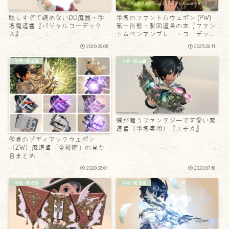
眩しすぎて読めないDD魔器・学
学者のファントムウェポン (PW)
者魔道書『パジャルコーデック
第一形態・製図道具の本『ファン
ス』
トムペンアンブレー・コーデック
ス』
2020.09.08
2025.06.11
学者-魔道書
学者-魔道書
蝶が舞うファンタジーで可愛い魔
道書（学者専用）『エチカ』
学者のゾディアックウェポン
（ZW）魔道書「全段階」の見た
目まとめ
2020.08.01
2020.07.19
学者-魔道書
学者-魔道書