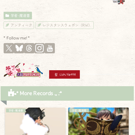
学者-魔道書
アンティーク
レジスタンスウェポン（RW）
* Follow me! *
* More Records .｡.:*
学者-魔道書
学者-魔道書