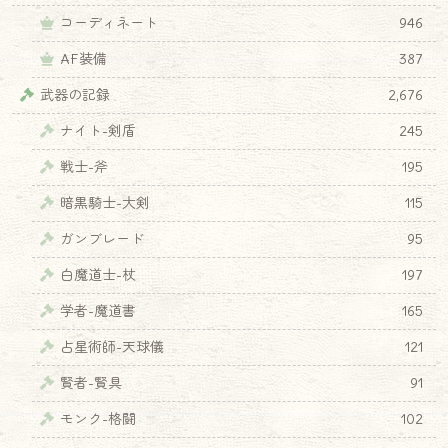
コーディネート
946
AF装備
387
武器の記録
2,676
ナイト-剣盾
245
戦士-斧
195
暗黒騎士-大剣
115
ガンブレード
95
白魔道士-杖
197
学者-魔道書
165
占星術師-天球儀
121
賢者-賢具
91
モンク-格闘
102