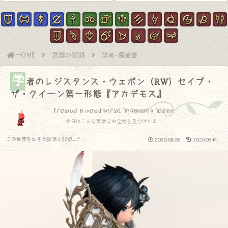
HOME
武器の記録
学者-魔道書
学
者のレジスタンス・ウェポン（RW）セイブ・
ザ・クイーン第一形態『アカデモス』
I found a wonderful treasure today.
今日はこんな素敵なお宝物を見つけたよ！
この世界を生きた記憶と記録.｡.:*
2020.08.06
2025.06.14