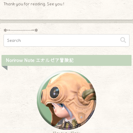
Thank you for reading. See you !
✼••┈┈┈┈┈┈┈┈┈••✼
Norirow Note エオルゼア冒険記