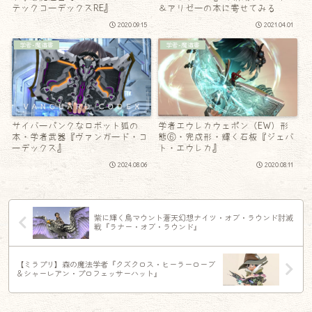
テックコーデックスRE』
＆アリゼーの本に寄せてみる
2020.09.15
2021.04.01
学者-魔道書
学者-魔道書
サイバーパンクなロボット狐の
学者エウレカウェポン（EW）形
本・学者武器『ヴァンガード・コ
態⑥・完成形・輝く石板『ジェバ
ーデックス』
ト・エウレカ』
2024.08.06
2020.08.11
紫に輝く鳥マウント蒼天幻想ナイツ・オブ・ラウンド討滅
戦『ラナー・オブ・ラウンド』
【ミラプリ】森の魔法学者『クズクロス・ヒーラーローブ
＆シャーレアン・プロフェッサーハット』