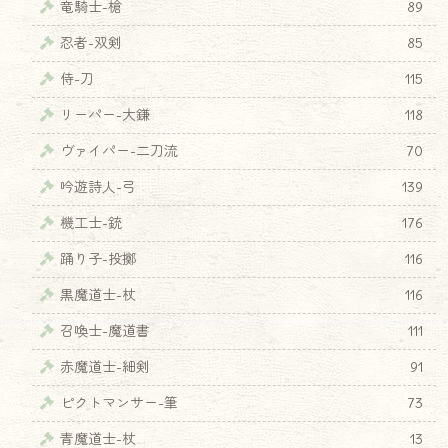
竜騎士-槍
89
忍者-双剣
85
侍-刀
115
リーパー-大鎌
118
ヴァイパー-二刀流
70
吟遊詩人-弓
139
機工士-銃
176
踊り子-投擲
116
黒魔道士-杖
116
召喚士-魔道書
111
赤魔道士-細剣
91
ピクトマンサー-筆
73
青魔道士-杖
13