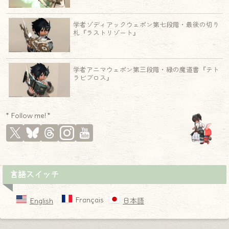
学者ゾディアックウェポン第七段階・最後の切り
札『ラストリゾート』
学者アニマウェポン第三段階・緑の魔道書『テト
ラビブロス』
* Follow me! *
言語スイッチ
Français
English
日本語