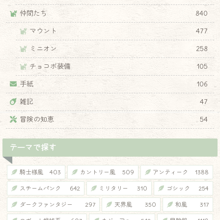
仲間たち
840
マウント
477
ミニオン
258
チョコボ装備
105
手紙
106
雑記
47
冒険の知恵
54
テーマで探す
騎士様風
403
カントリー風
509
アンティーク
1388
スチームパンク
642
ミリタリー
310
ゴシック
254
ダークファンタジー
297
天界風
350
和風
317