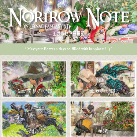
エオルゼア冒険記
* May your Eorzean days be filled with happiness ! :) *
ミラプリの記録
武器の記録
仲間たち
手紙