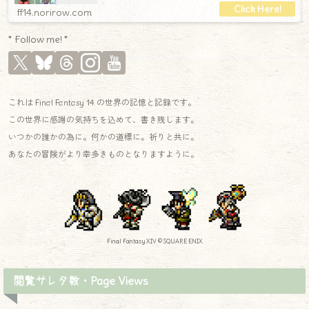
ff14.norirow.com
* Follow me! *
これは Final Fantasy 14 の世界の記憶と記録です。
この世界に感謝の気持ちを込めて、書き残します。
いつかの誰かの為に。何かの道標に。祈りと共に。
あなたの冒険がより幸多きものとなりますように。
Final Fantasy XIV © SQUARE ENIX
閲覧サレタ数・Page Views