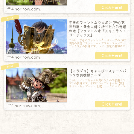
ff14.norirow.com
学者のファントムウェポン (PW) 第
三形態・黄金に輝く折りたたみ定規
の本『ファントムオブスキュラム・
コーデックス』
これは、学者のファントムウェポン（PW）第三
段階の武器『ファントムオブスキュラム・コー
デックス』の記録です。レザー表紙の長細めの
魔道書です。折りたたみ定規のような装飾が
ff14.norirow.com
【ミラプリ】ちょっぴりスチームパ
ンクなお嬢様コーデ
これは、ノリコちゃんお気に入りの学者用ミラ
プリの記録です。今回のコーディネート【頭】
サバントトップハット【胴】エルクロード・ロ
ーブ【手】サバントエーテルセル【脚】ローズ
ff14.norirow.com