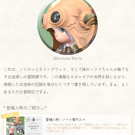
Norirow Note
これは、ノリロゥとネミングウェイ、そして妹のノリコちゃんが織りな
すお宝探しの冒険譚です。この素敵なエオルゼアの世界を旅しながら、
発掘したお宝物の記録を毎日ひとつずつ書き残しています。まぁ、よく
あるただの冒険記ですよ。
* 登場人物のご紹介.｡.:*
登場人物：ノート家の人々
この『Norirow Note エオルゼア冒険記』は―とあるノート家の三人
が織りなすお宝探しの冒険譚です。この素敵な Final Fantasy XIV
の世界を旅しな