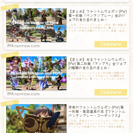
【まとめ】ファントムウェポン (PW)
第一形態「ペンアンブレー」全21ジ
ョブの見た目のまとめ！
これは、ファントムウェポン（PW）第一段階 全
21ジョブ分のまとめの記録です。▼ ファントム
ウェポンの作り方▼ということで、早速、全21
ジョブ分のまとめです！ナイト /
ff14.norirow.com
【まとめ】光るファントムウェポン
(PW) 第二形態「アンブラ」全ジョブ
21種類の見た目のまとめ！
これは、ファントムウェポン(PW)第二段階の武
器「アンブラ」シリーズの全ジョブ21種類のま
とめの記録です。▼ ファントムウェポンの作り
方のまとめ！▼ということで、早速全
ff14.norirow.com
学者のファントムウェポン (PW) 第
一形態・製図道具の本『ファントム
ペンアンブレー・コーデックス』
これは、学者のファントムウェポン（PW）第一
段階の武器『ファントムペンアンブレー・コー
デックス』の記録です。デザイン自体も素敵な
のですが、この本はなんと開くと道具が飛び