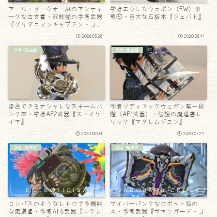
アール・ヌーヴォー風のアンティ
学者エウレカウェポン（EW）形
ークな古文書・双蛇党の学者武器
態⑤・巨大な石板本『ジェバト』
『グリダニアンキャプテン・コー
デックス』
2026.03.26
2020.08.11
学者-魔道書
学者-魔道書
染色できるオシャレなスチームパ
学者ゾディアックウェポン第一段
ンク本・学者AF2武器『ストイケ
階（AF1武器）・伝説の魔道書レ
イア』
リック『マダレムジエン』
2020.09.04
2020.07.24
学者-魔道書
学者-魔道書
コンパスのようなレトロで多機能
サイバーパンクなロボット狐の
な魔道書・学者AF6武器『エクレ
本・学者武器『ヴァンガード・コ