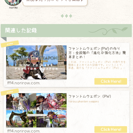
noriko
♦♦♦
関連した記録
ファントムウェポン (PW) の作り
方：全段階の「進化 & 強化方法」簡
単まとめ！
これは、ファントムウェポン（PW）の作り方を
簡単にまとめてみた記録です。ということで、
早速、新たな「ファントムウェポン（PW）」の
作り方の簡単まとめです！前提クエストま
ff14.norirow.com
ファントムウェポン（PW）
Various phantom weapons
ff14.norirow.com