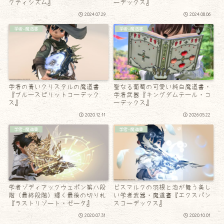
クティシズム』
ーデックス』
2024.07.29
2024.08.06
学者-魔道書
学者-魔道書
学者の青いクリスタルの魔道書
聖なる葡萄の可愛い純白魔道書・
『ブルースピリットコーデック
学者武器『キングダムテール・コ
ス』
ーデックス』
2020.12.11
2026.05.22
学者-魔道書
学者-魔道書
学者ゾディアックウェポン第八段
ビスマルクの羽根と泡が舞う美し
階（最終段階）輝く最後の切り札
い学者武器・魔道書『エクスパン
『ラストリゾート・ゼータ』
スコーデックス』
2020.07.31
2020.10.01