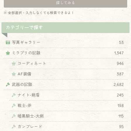
※ 全部選択・入力しなくても検索できるよ！
カテゴリーで探す
写真ギャラリー
53
ミラプリの記録
1,347
コーディネート
946
AF装備
387
武器の記録
2,682
ナイト-剣盾
245
戦士-斧
198
暗黒騎士-大剣
115
ガンブレード
95