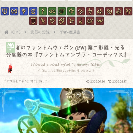
HOME
武器の記録
学者-魔道書
学
者のファントムウェポン (PW) 第二形態・光る
分度器の本『ファントムアンブラ・コーデックス』
I found a wonderful treasure today.
今日はこんな素敵なお宝物を見つけたよ！
この世界を生きた記憶と記録.｡.:*
2025.09.26
2026.02.17