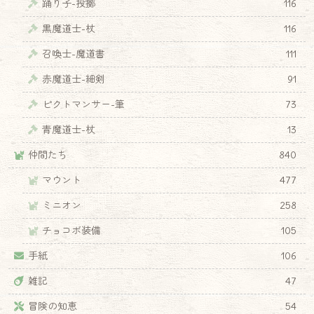
踊り子-投擲
116
黒魔道士-杖
116
召喚士-魔道書
111
赤魔道士-細剣
91
ピクトマンサー-筆
73
青魔道士-杖
13
仲間たち
840
マウント
477
ミニオン
258
チョコボ装備
105
手紙
106
雑記
47
冒険の知恵
54