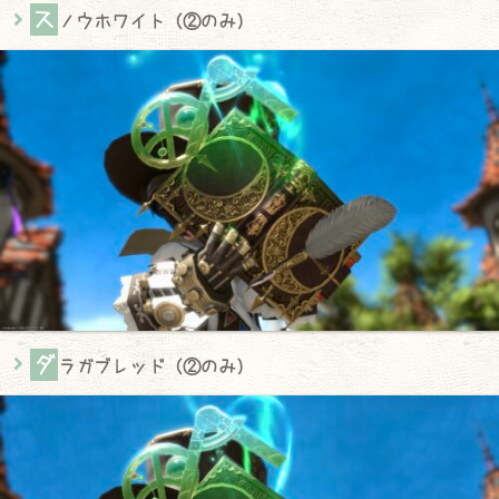
ス
ノウホワイト（②のみ）
ダ
ラガブレッド（②のみ）