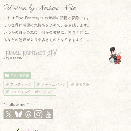
Written by Norirow Note
これは Final Fantasy 14 の世界の記憶と記録です。
この世界に感謝の気持ちを込めて、書き残します。
いつかの誰かの為に。何かの道標に。祈りと共に。
あなたの冒険がより幸多きものとなりますように。
© SQUARE ENIX
学者-魔道書
アンティーク
スチームパンク
光る武器
ファントムウェポン（PW）
* Follow me! *