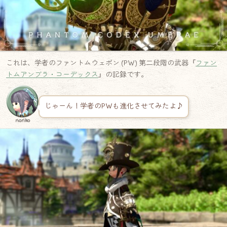
これは、学者のファントムウェポン (PW) 第二段階の武器『
ファン
トムアンブラ・コーデックス
』の記録です。
じゃーん！学者のPWも進化させてみたよ♪
noriko