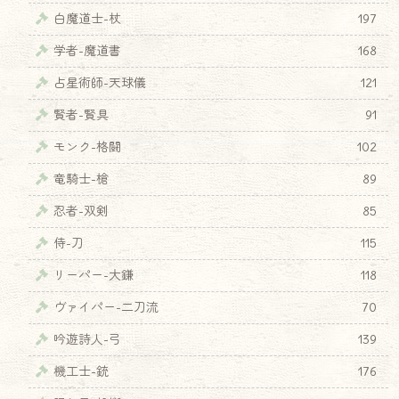
白魔道士-杖
197
学者-魔道書
168
占星術師-天球儀
121
賢者-賢具
91
モンク-格闘
102
竜騎士-槍
89
忍者-双剣
85
侍-刀
115
リーパー-大鎌
118
ヴァイパー-二刀流
70
吟遊詩人-弓
139
機工士-銃
176