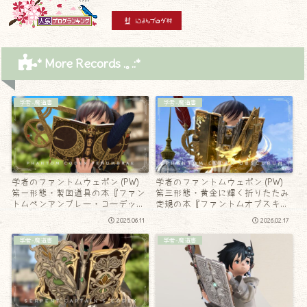
* More Records .｡.:*
学者-魔道書
学者-魔道書
学者のファントムウェポン (PW)
学者のファントムウェポン (PW)
第一形態・製図道具の本『ファン
第三形態・黄金に輝く折りたたみ
トムペンアンブレー・コーデック
定規の本『ファントムオブスキュ
ス』
ラム・コーデックス』
2025.06.11
2026.02.17
学者-魔道書
学者-魔道書