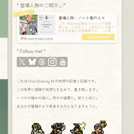
* 登場人物のご紹介.｡.:*
登場人物：ノート家の人々
この『Norirow Note エオルゼア冒険
記』は―とあるノート家の三人が織り
なすお宝探しの冒険譚です。この素敵
な Final Fantasy XIV の世界を旅しな
ff14.norirow.com
* Follow me! *
これは Final Fantasy 14 の世界の記憶と記録です。
この世界に感謝の気持ちを込めて、書き残します。
いつかの誰かの為に。何かの道標に。祈りと共に。
あなたの冒険がより幸多きものとなりますように。