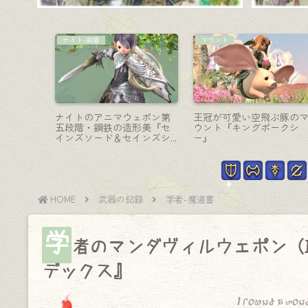
モンク-格闘
AF装備
やげ？侍
モンクのAF4武器・史上最
召喚士のAF3装備・聖人衣
ールドソ
もシンプルで最強の格闘具
装『チャンネリング』シ
“神の手”『ゴッドハンド』
ーズ（ララフェル女子Ver.
HOME
武器の記録
学者-魔道書
学
者のマンダヴィルウェポン（
デックス』
I found a won