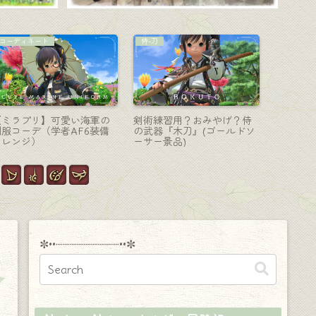
マウント
ミニオン
モンク-格
鷲の頭とライオン体を持つ
モンハンコラボの綺麗な蜜
巨大化す
マウント『グリフィン』
玉を抱えたミツバチのミニ
ンチ！モ
（蒼天編のデジタルアップ
オン『回復ミツムシ』
ーナック
グレード特典）
✼••┈┈┈┈┈┈┈┈┈••✼