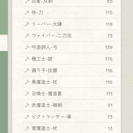
忍者-双剣
85
侍-刀
115
リーパー-大鎌
118
ヴァイパー-二刀流
73
吟遊詩人-弓
139
機工士-銃
176
踊り子-投擲
116
黒魔道士-杖
116
召喚士-魔道書
111
赤魔道士-細剣
91
ピクトマンサー-筆
73
青魔道士-杖
13