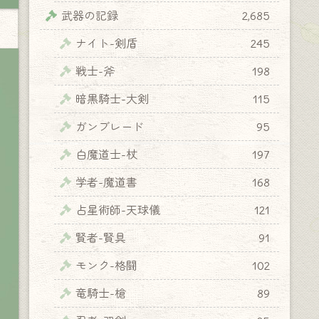
武器の記録
2,685
ナイト-剣盾
245
戦士-斧
198
暗黒騎士-大剣
115
ガンブレード
95
白魔道士-杖
197
学者-魔道書
168
占星術師-天球儀
121
賢者-賢具
91
モンク-格闘
102
竜騎士-槍
89