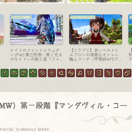
コーディネート
ナイト-剣盾
【ミラプリ】ノリコちゃん
ナイトのゾディアックウェ
リ
のタンク用シャーレアン魔
ポン第六段階・神聖な輝き
）
法大学制服コーデ
を放つ『コルタナ＆ホーリ
ーシールド・ネクサス』
MW）第一段階『マンダヴィル・コー
derful treasure today.