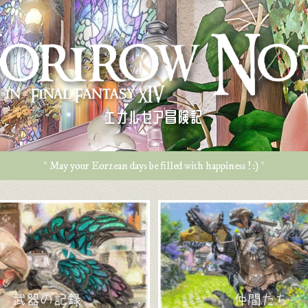
エオルゼア冒険記
* May your Eorzean days be filled with happiness ! :) *
武器の記録
仲間たち