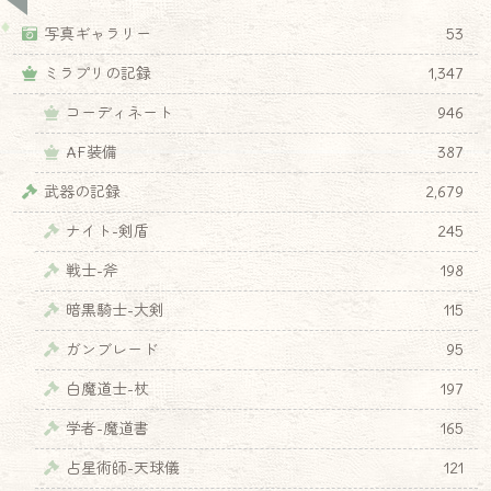
写真ギャラリー
53
ミラプリの記録
1,347
コーディネート
946
AF装備
387
武器の記録
2,679
ナイト-剣盾
245
戦士-斧
198
暗黒騎士-大剣
115
ガンブレード
95
白魔道士-杖
197
学者-魔道書
165
占星術師-天球儀
121