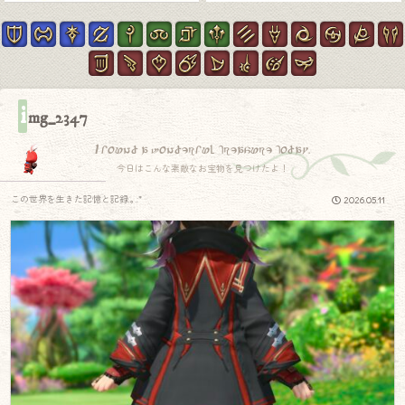
i
mg_2347
I found a wonderful treasure today.
今日はこんな素敵なお宝物を見つけたよ！
この世界を生きた記憶と記録.｡.:*
2026.05.11