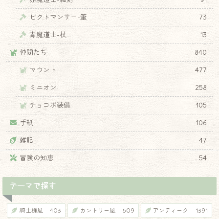
ピクトマンサー-筆
73
青魔道士-杖
13
仲間たち
840
マウント
477
ミニオン
258
チョコボ装備
105
手紙
106
雑記
47
冒険の知恵
54
テーマで探す
騎士様風
403
カントリー風
509
アンティーク
1391