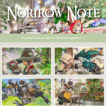
エオルゼア冒険記
* May your Eorzean days be filled with happiness ! :) *
ミラプリの記録
武器の記録
仲間たち
手紙