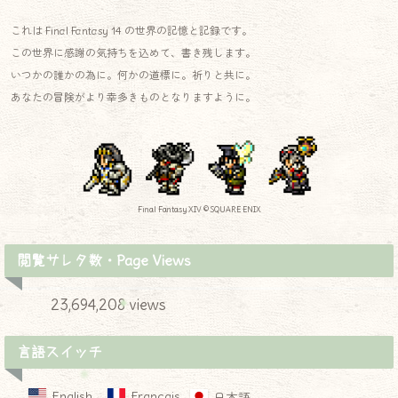
これは Final Fantasy 14 の世界の記憶と記録です。
この世界に感謝の気持ちを込めて、書き残します。
いつかの誰かの為に。何かの道標に。祈りと共に。
あなたの冒険がより幸多きものとなりますように。
Final Fantasy XIV © SQUARE ENIX
閲覧サレタ数・Page Views
23,694,208 views
言語スイッチ
English
Français