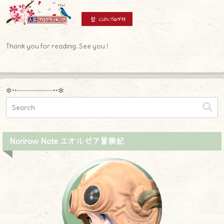
Thank you for reading. See you !
✼••┈┈┈┈┈┈┈┈┈••✼
Norirow Note エオルゼア冒険記