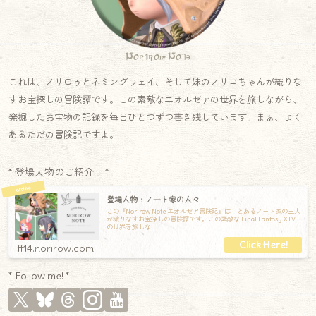
Norirow Note
これは、ノリロゥとネミングウェイ、そして妹のノリコちゃんが織りな
すお宝探しの冒険譚です。この素敵なエオルゼアの世界を旅しながら、
発掘したお宝物の記録を毎日ひとつずつ書き残しています。まぁ、よく
あるただの冒険記ですよ。
* 登場人物のご紹介.｡.:*
登場人物：ノート家の人々
この『Norirow Note エオルゼア冒険記』は―とあるノート家の三人
が織りなすお宝探しの冒険譚です。この素敵な Final Fantasy XIV
の世界を旅しな
ff14.norirow.com
* Follow me! *