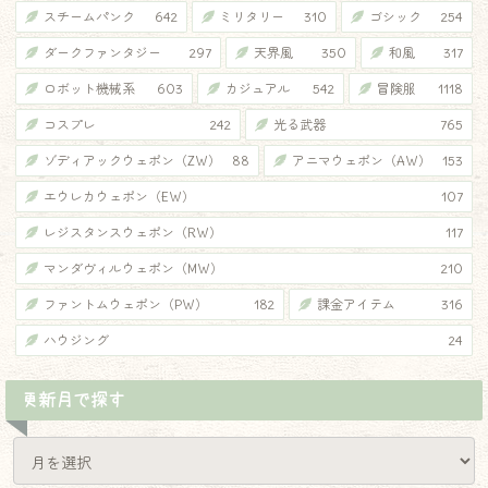
スチームパンク
642
ミリタリー
310
ゴシック
254
ダークファンタジー
297
天界風
350
和風
317
ロボット機械系
603
カジュアル
542
冒険服
1118
コスプレ
242
光る武器
765
ゾディアックウェポン（ZW）
88
アニマウェポン（AW）
153
エウレカウェポン（EW）
107
レジスタンスウェポン（RW）
117
マンダヴィルウェポン（MW）
210
ファントムウェポン（PW）
182
課金アイテム
316
ハウジング
24
更新月で探す