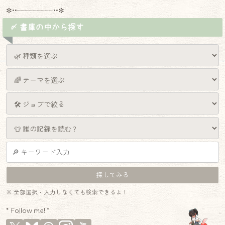
✼••┈┈┈┈┈┈┈┈┈••✼
〆 書庫の中から探す
※ 全部選択・入力しなくても検索できるよ！
* Follow me! *