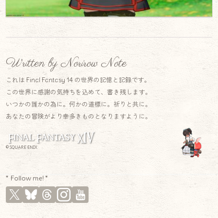
Written by Norirow Note
これは Final Fantasy 14 の世界の記憶と記録です。
この世界に感謝の気持ちを込めて、書き残します。
いつかの誰かの為に。何かの道標に。祈りと共に。
あなたの冒険がより幸多きものとなりますように。
© SQUARE ENIX
* Follow me! *