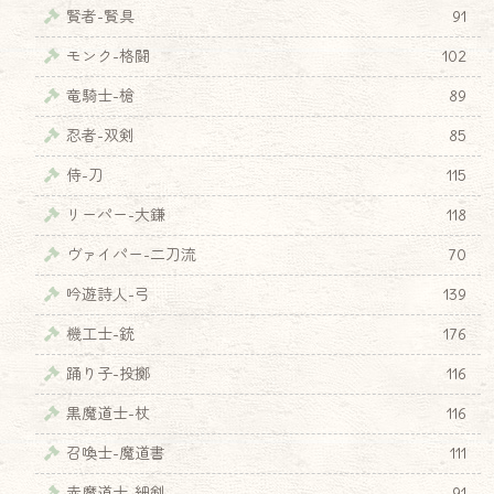
賢者-賢具
91
モンク-格闘
102
竜騎士-槍
89
忍者-双剣
85
侍-刀
115
リーパー-大鎌
118
ヴァイパー-二刀流
70
吟遊詩人-弓
139
機工士-銃
176
踊り子-投擲
116
黒魔道士-杖
116
召喚士-魔道書
111
♦
赤魔道士-細剣
91