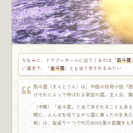
ちなみに、ドラゴンボールに出てくるのは「
筋斗雲
い漢字で、「
金斗雲
」とも当て字されるみたい
筋斗雲（きんとうん）は、中国の伝奇小説『西
びそれによって呼ばれる架空の雲。主人公、猿
（中略）「金斗雲」と当て字されることもある
際に、とんぼを切りながら雲に乗ったのを見た
術」は、宙返り一つで10万8000里の距離をも