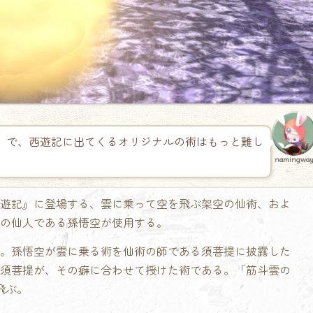
」で、西遊記に出てくるオリジナルの術はもっと難し
namingwa
遊記』に登場する、雲に乗って空を飛ぶ架空の仙術、およ
の仙人である孫悟空が使用する。
。孫悟空が雲に乗る術を仙術の師である須菩提に披露した
須菩提が、その癖に合わせて授けた術である。「筋斗雲の
飛ぶ。