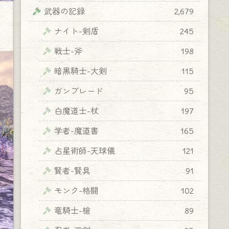
武器の記録
2,679
ナイト-剣盾
245
戦士-斧
198
暗黒騎士-大剣
115
ガンブレード
95
白魔道士-杖
197
学者-魔道書
165
占星術師-天球儀
121
賢者-賢具
91
モンク-格闘
102
竜騎士-槍
89