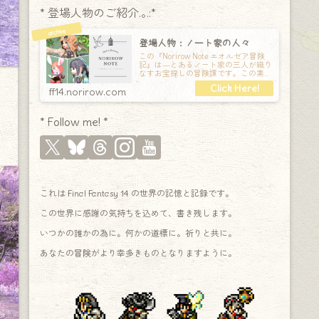
* 登場人物のご紹介.｡.:*
登場人物：ノート家の人々
この『Norirow Note エオルゼア冒険
記』は―とあるノート家の三人が織り
なすお宝探しの冒険譚です。この素敵
な Final Fantasy XIV の世界を旅しな
ff14.norirow.com
* Follow me! *
これは Final Fantasy 14 の世界の記憶と記録です。
この世界に感謝の気持ちを込めて、書き残します。
いつかの誰かの為に。何かの道標に。祈りと共に。
あなたの冒険がより幸多きものとなりますように。