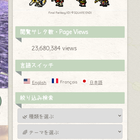
Final Fantasy XIV © SQUARE ENIX
閲覧サレタ数・Page Views
23,680,384 views
言語スイッチ
Français
English
日本語
絞り込み検索
y