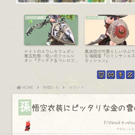
コーディネート
ミニオン
豊かで可
課金衣装『アラミガン・リ
可愛すぎる黒柴の子犬？
マウント
セ・コスチュームセット』
ミニオン『ウルフ・パッ
＆リセの髪型（ララフェル
プ』
女子Ver.）
HOME
仲間たち
マウント
孫
悟空衣装にピッタリな金の雲
I found a won
今日はこんな