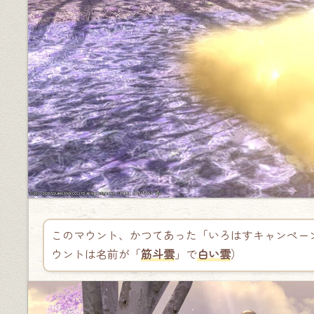
このマウント、かつてあった「いろはすキャンペー
ウントは名前が「
筋斗雲
」で
白い雲
）