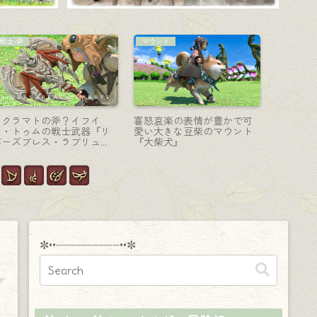
黒魔道士-杖
ミニオン
ミニオン
竜の眼と呪いの王冠の杖・
リスの親戚？滑空する可愛
大きなク
黒魔道士のエウレカウェポ
い小型哺乳類のミニオン
さん！オ
ン第三形態『エレメンタル
『モモンガ』
オン『コ
ロッド』
✼••┈┈┈┈┈┈┈┈┈••✼