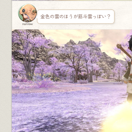
金色の雲のほうが筋斗雲っぽい？
norirow