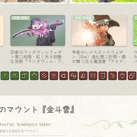
召喚士-魔道書
AF装備
の
召喚士のAF4武器・アンテ
ラールガー印の格闘家・モ
ィークな昆虫の自然哲学書
ンクのAF3装備『パシフィ
『メテオロロジカ』
スト』(ララフェル女子Ver.)
のマウント『金斗雲』
derful treasure today.
素敵なお宝物を見つけたよ！