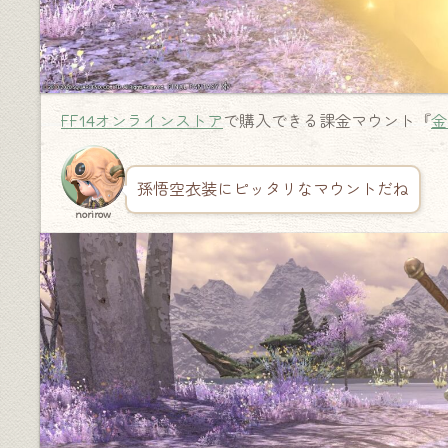
FF14オンラインストア
で購入できる課金マウント『
金
孫悟空衣装にピッタリなマウントだね
norirow