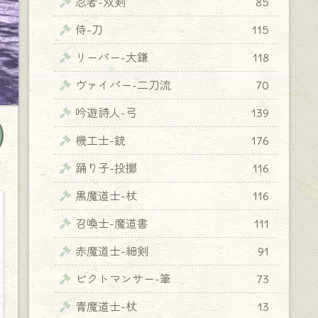
忍者-双剣
85
侍-刀
115
リーパー-大鎌
118
ヴァイパー-二刀流
70
吟遊詩人-弓
139
機工士-銃
176
y
踊り子-投擲
116
黒魔道士-杖
116
召喚士-魔道書
111
赤魔道士-細剣
91
ピクトマンサー-筆
73
青魔道士-杖
13