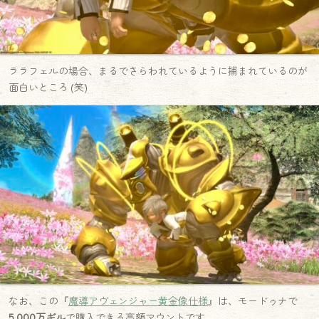
ララフェルの場合、まるでさらわれているように捕まれているのが
面白いところ (笑)
なお、この『
魔導アヴェンジャー黄金像仕様
』は、モードゥナで
5,000万ギル
で購入できる高額マウントです。