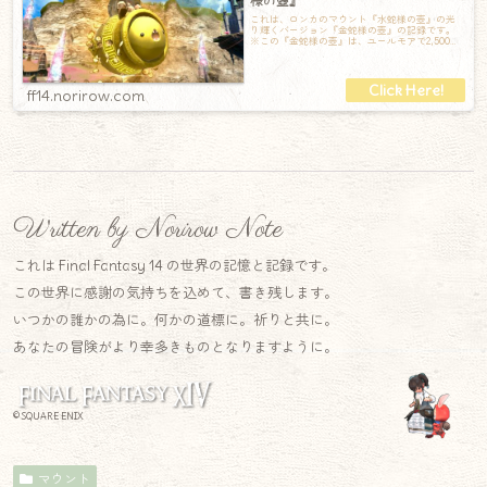
様の壺』
これは、ロンカのマウント『水蛇様の壺』の光
り輝くバージョン『金蛇様の壺』の記録です。
※この『金蛇様の壺』は、ユールモアで2,500万
ギルで購入できる高額マウントです（他
ff14.norirow.com
Written by Norirow Note
これは Final Fantasy 14 の世界の記憶と記録です。
この世界に感謝の気持ちを込めて、書き残します。
いつかの誰かの為に。何かの道標に。祈りと共に。
あなたの冒険がより幸多きものとなりますように。
© SQUARE ENIX
マウント