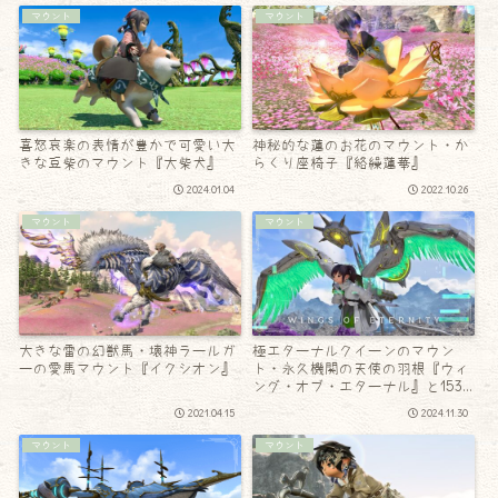
マウント
マウント
喜怒哀楽の表情が豊かで可愛い大
神秘的な蓮のお花のマウント・か
きな豆柴のマウント『大柴犬』
らくり座椅子『絡繰蓮華』
2024.01.04
2022.10.26
マウント
マウント
大きな雷の幻獣馬・壊神ラールガ
極エターナルクイーンのマウン
ーの愛馬マウント『イクシオン』
ト・永久機関の天使の羽根『ウィ
ング・オブ・エターナル』と153
周の思い出！
2021.04.15
2024.11.30
マウント
マウント