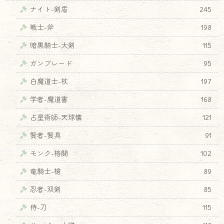
ナイト-剣盾
245
戦士-斧
198
暗黒騎士-大剣
115
ガンブレード
95
白魔道士-杖
197
学者-魔道書
168
占星術師-天球儀
121
賢者-賢具
91
モンク-格闘
102
竜騎士-槍
89
忍者-双剣
85
侍-刀
115