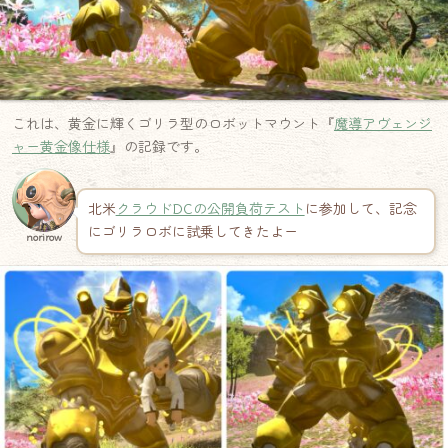
これは、黄金に輝くゴリラ型のロボットマウント『
魔導アヴェンジ
ャー黄金像仕様
』の記録です。
北米
クラウドDCの公開負荷テスト
に参加して、記念
にゴリラロボに試乗してきたよー
norirow