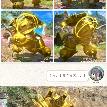
えっ、お兄さまズルい！
noriko