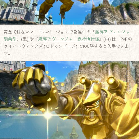
黄金ではないノーマルバージョンで色違いの『
魔導アヴェンジャー
騎乗型
』(黒) や『
魔導アヴェンジャー寒冷地仕様
』(白) は、PvPの
ライバルウィングズ (ヒドゥンゴージ) で100勝すると入手できま
す。