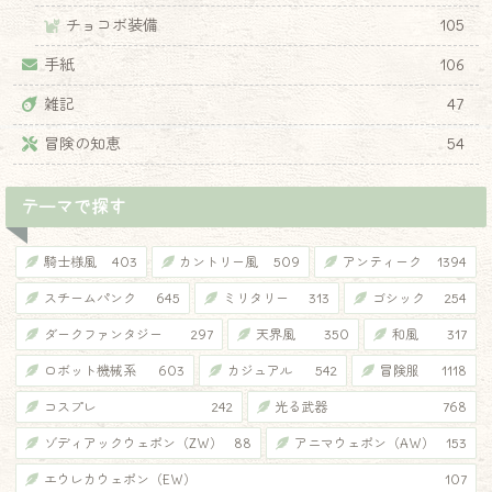
チョコボ装備
105
手紙
106
雑記
47
冒険の知恵
54
テーマで探す
騎士様風
403
カントリー風
509
アンティーク
1394
スチームパンク
645
ミリタリー
313
ゴシック
254
ダークファンタジー
297
天界風
350
和風
317
ロボット機械系
603
カジュアル
542
冒険服
1118
コスプレ
242
光る武器
768
ゾディアックウェポン（ZW）
88
アニマウェポン（AW）
153
エウレカウェポン（EW）
107