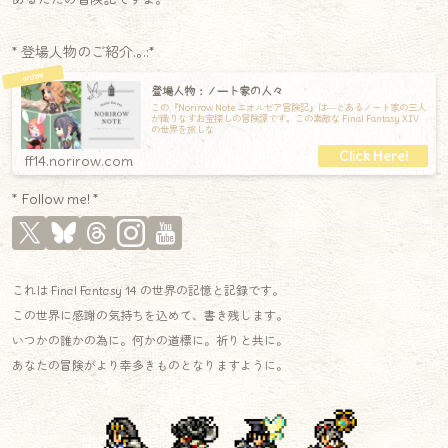
* 登場人物のご紹介.｡.:*
登場人物：ノート家の人々
この『Norirow Note エオルゼア冒険記』は―とあるノート家の三人
が織りなすお宝探しの冒険譚です。この素敵な Final Fantasy XIV
の世界を旅しな
ff14.norirow.com
* Follow me! *
これは Final Fantasy 14 の世界の記憶と記録です。
この世界に感謝の気持ちを込めて、書き残します。
いつかの誰かの為に。何かの道標に。祈りと共に。
あなたの冒険がより幸多きものとなりますように。