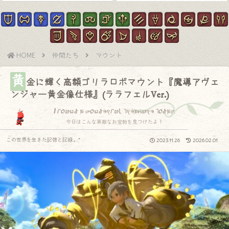
HOME
仲間たち
マウント
黄
金に輝く高額ゴリラロボマウント『魔導アヴェ
ンジャー黄金像仕様』(ララフェルVer.)
I found a wonderful treasure today.
今日はこんな素敵なお宝物を見つけたよ！
この世界を生きた記憶と記録.｡.:*
2023.11.26
2026.02.01