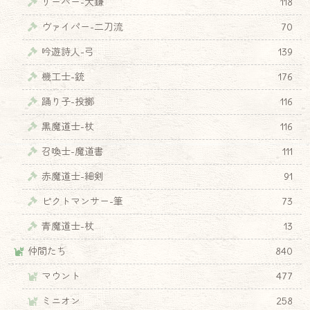
リーパー-大鎌
118
ヴァイパー-二刀流
70
吟遊詩人-弓
139
機工士-銃
176
踊り子-投擲
116
黒魔道士-杖
116
召喚士-魔道書
111
赤魔道士-細剣
91
ピクトマンサー-筆
73
青魔道士-杖
13
仲間たち
840
マウント
477
ミニオン
258