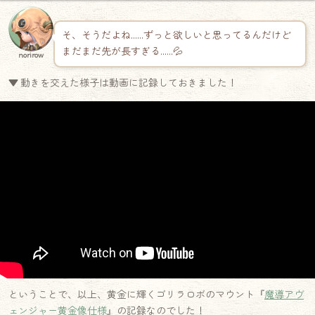
そ、そうだよね……ずっと欲しいと思ってるんだけど
まだまだ先が長すぎる……💦
norirow
▼ 動きを交えた様子は動画に記録しておきました！
ということで、以上、黄金に輝くゴリラロボのマウント『
魔導アヴ
ェンジャー黄金像仕様
』の記録なのでした！