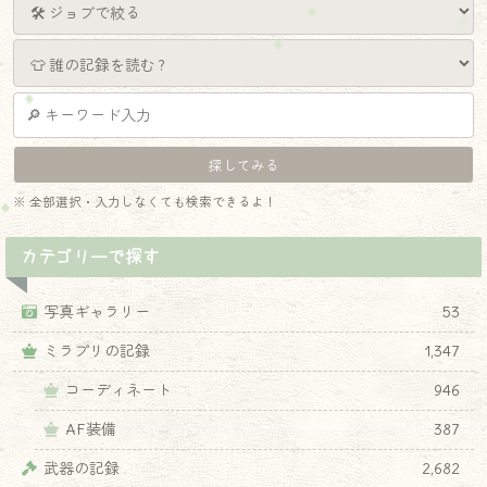
※ 全部選択・入力しなくても検索できるよ！
カテゴリーで探す
写真ギャラリー
53
ミラプリの記録
1,347
コーディネート
946
AF装備
387
武器の記録
2,682