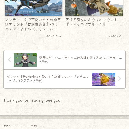
アンティークで可愛い水色の飛空
空飛ぶ魔女のホウキのマウント
艇マウント『古式魔道船』-クレ
『ウィッチズブルーム』
センントアイル（ララフェル
Ver.）
2025.06.03
2020.10.08
漆黒のヤ・シュトラちゃんの衣装を着てみたよ！(ララフェ
ルVer.)
ギリシャ神話の黄金の可愛い羊？高額マウント『クリュソ
マロス』(ララフェルVer.)
Thank you for reading. See you !
✼••┈┈┈┈┈┈┈┈┈••✼