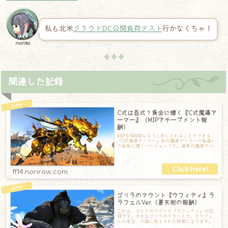
私も北米
クラウドDC公開負荷テスト
行かなくちゃ！
noriko
♦♦♦
関連した記録
C式は百式？黄金に輝く『C式魔導ア
ーマー』（MIPアチーブメント報
酬）
MIPを500回もらうと手に入れることができる
『C式魔導アーマー』あの魔導アーマーの色違い
で金色に輝くバージョンです。通常の魔導アー
マー同様、細かい部分まで作りこまれて
ff14.norirow.com
ゴリラのマウント『ウフィティ』ラ
ラフェルVer.（蒼天街の報酬）
これは、ゴリラのマウント『ウフィティ』の記
録です。大きなゴリラのマウントで、ララフェ
ルの場合、小脇に抱えられた体勢になります。
種族によって持ち抱えられ方が違うので、色ん