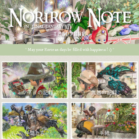
エオルゼア冒険記
* May your Eorzean days be filled with happiness ! :) *
ミラプリの記録
武器の記録
仲間たち
手紙