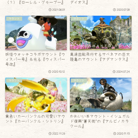
（？）『ローレル・グゥーブー』
ダイオス』
2021.06.01
2020.07.09
マウント
マウント
妖怪ウォッチコラボマウント『ウ
高速回転飛行するサベネアの巨大
ィスパー号』＆光る『ウィスパー
陸亀のマウント『アダマンタス』
号改』
2020.10.12
2024.07.24
マウント
マウント
黄色いカーバンクルの可愛いマウ
かわいい羊マウント・イシュガル
ント『カーバンクル・シトリン』
ド復興“蒼天街”の『アルビノカラ
クール』
2022.11.26
2020.11.15