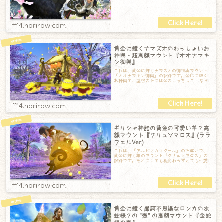
ff14.norirow.com
黄金に輝くナマズオのわっしょいお
神輿・超高額マウント『オオナマキ
ン御輿』
これは、黄金に輝くナマズオの御神輿マウント
『オオナマキン御輿』の記録です。金色に輝く
お神輿で、屋根の上には金のしゃちほこ……なら
ぬ金のナマズオが鎮座しています。そして他
ff14.norirow.com
ギリシャ神話の黄金の可愛い羊？高
額マウント『クリュソマロス』(ララ
フェルVer.)
これは、『アルビノカラクール』の色違いで、
黄金に輝く羊のマウント『クリュソマロス』の
記録です。それにしても相変わらずとても可愛
らしい顔をしていて、いつも笑顔なのが嬉しい
ff14.norirow.com
黄金に輝く摩訶不思議なロンカの水
蛇様？の "壺" の高額マウント『金蛇