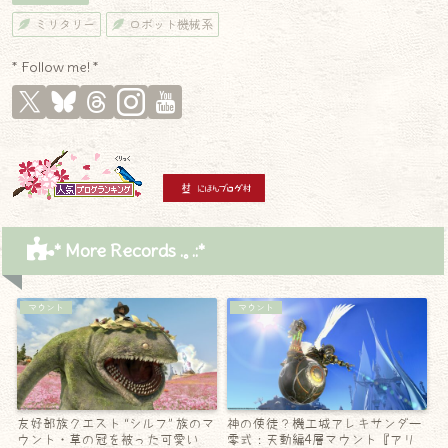
ミリタリー
ロボット機械系
* Follow me! *
* More Records .｡.:*
マウント
マウント
友好部族クエスト “シルフ” 族のマ
神の使徒？機工城アレキサンダー
ウント・草の冠を被った可愛い
零式：天動編4層マウント『アリ