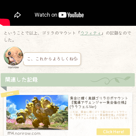
ということで以上、ゴリラのマウント『
ウフィティ
』の記録なので
した。
こ、これからよろしくね💦
norirow
関連した記録
黄金に輝く高額ゴリラロボマウント
『魔導アヴェンジャー黄金像仕様』
(ララフェルVer.)
これは、黄金に輝くゴリラ型のロボットマウン
ト『魔導アヴェンジャー黄金像仕様』の記録で
す。ララフェルの場合、まるでさらわれている
ように捕まれているのが面白いところ (笑)
ff14.norirow.com