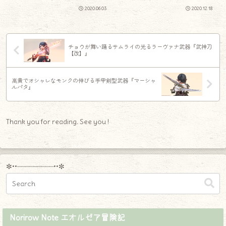
2020.06.03
2020.12.18
チョウが舞い踊るサムライの光るラーヴァナ武器『武神刀
【改】』
高貴でオシャレなモンクの伸びる手甲剣型武器『マーシャ
ルパタ』
Thank you for reading. See you !
✼••┈┈┈┈┈┈┈┈┈••✼
Norirow Note エオルゼア冒険記