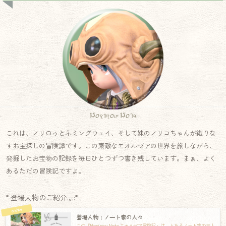
Norirow Note
これは、ノリロゥとネミングウェイ、そして妹のノリコちゃんが織りな
すお宝探しの冒険譚です。この素敵なエオルゼアの世界を旅しながら、
発掘したお宝物の記録を毎日ひとつずつ書き残しています。まぁ、よく
あるただの冒険記ですよ。
* 登場人物のご紹介.｡.:*
登場人物：ノート家の人々