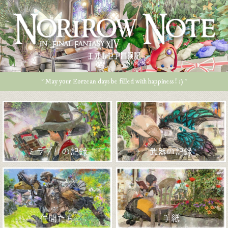
エオルゼア冒険記
* May your Eorzean days be filled with happiness ! :) *
ミラプリの記録
武器の記録
仲間たち
手紙