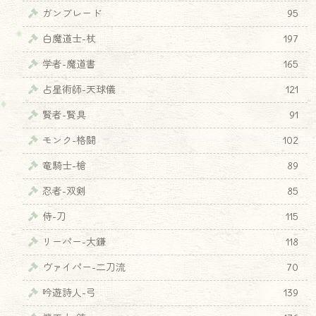
ガンブレード
95
白魔道士-杖
197
学者-魔道書
165
占星術師-天球儀
121
賢者-賢具
91
モンク-格闘
102
竜騎士-槍
89
忍者-双剣
85
侍-刀
115
リーパー-大鎌
118
ヴァイパー-二刀流
70
吟遊詩人-弓
139