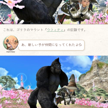
これは、ゴリラのマウント『
ウフィティ
』の記録です。
あ、新しい子が仲間になってくれたよ💦
norirow