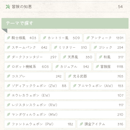
冒険の知恵
54
テーマで探す
騎士様風
403
カントリー風
509
アンティーク
1391
スチームパンク
642
ミリタリー
310
ゴシック
254
ダークファンタジー
297
天界風
350
和風
317
ロボット機械系
603
カジュアル
542
冒険服
1118
コスプレ
242
光る武器
765
ゾディアックウェポン（ZW）
88
アニマウェポン（AW）
153
エウレカウェポン（EW）
107
レジスタンスウェポン（RW）
117
マンダヴィルウェポン（MW）
210
ファントムウェポン（PW）
182
課金アイテム
316