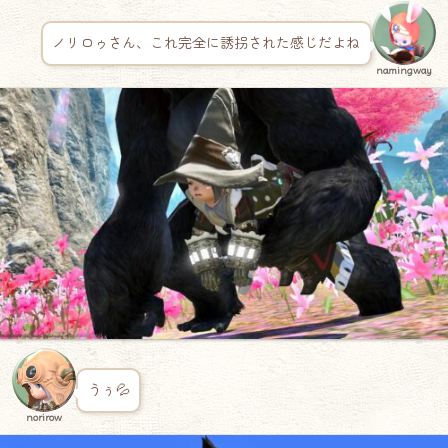
ノリロゥさん、これ完全に誘拐された感じだよね
namingway
うぅ💦
norirow