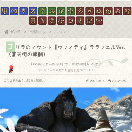
HOME
仲間たち
マウント
ゴ
リラのマウント『ウフィティ』ララフェルVer.
（蒼天街の報酬）
I found a wonderful treasure today.
今日はこんな素敵なお宝物を見つけたよ！
この世界を生きた記憶と記録.｡.:*
2022.08.01
2023.11.26