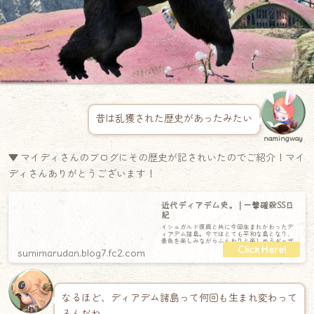
昔は乱獲された歴史があったみたい
namingway
▼ マイディさんのブログにその歴史が記されいたのでご紹介！マイ
ディさんありがとうございます！
近代ディアデム史。 | 一撃確殺SS日
記
イシュガルド復興と共に今回生まれかわったデ
ィアデム諸島。今ではとても平和な島となり、
景色を楽しみながらふんわりと楽しめるギャザ
ラーコンテンツに生まれ変わった。しかし・・
sumimarudan.blog7.fc2.com
なるほど、ディアデム諸島って何回も生まれ変わって