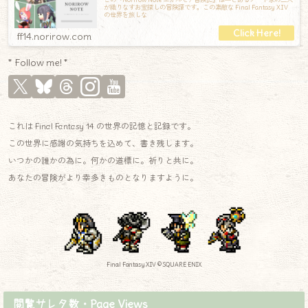
この『Norirow Note エオルゼア冒険記』は―とあるノート家の三人
が織りなすお宝探しの冒険譚です。この素敵な Final Fantasy XIV
の世界を旅しな
ff14.norirow.com
* Follow me! *
これは Final Fantasy 14 の世界の記憶と記録です。
この世界に感謝の気持ちを込めて、書き残します。
いつかの誰かの為に。何かの道標に。祈りと共に。
あなたの冒険がより幸多きものとなりますように。
Final Fantasy XIV © SQUARE ENIX
閲覧サレタ数・Page Views