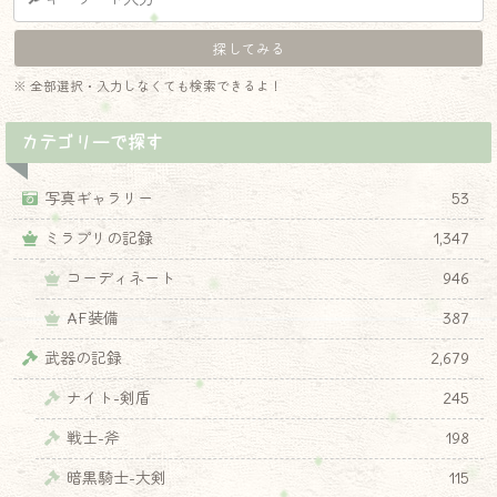
※ 全部選択・入力しなくても検索できるよ！
カテゴリーで探す
写真ギャラリー
53
ミラプリの記録
1,347
コーディネート
946
AF装備
387
武器の記録
2,679
ナイト-剣盾
245
戦士-斧
198
暗黒騎士-大剣
115