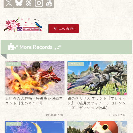
* More Records .｡.:*
マウント
マウント
赤い炎の犬神様・極朱雀征魂戦マ
鉄のペガサス マウント『アレイオ
ウント『朱のカムイ』
ン』（暁月のフィナーレ コレクタ
ーズエディション特典）
2020.12.20
2021.12.17
マウント
マウント