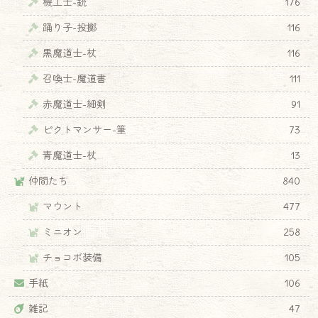
機工士-銃
176
踊り子-投擲
116
黒魔道士-杖
116
召喚士-魔道書
111
赤魔道士-細剣
91
ピクトマンサー-筆
73
青魔道士-杖
13
仲間たち
840
マウント
477
ミニオン
258
チョコボ装備
105
手紙
106
雑記
47