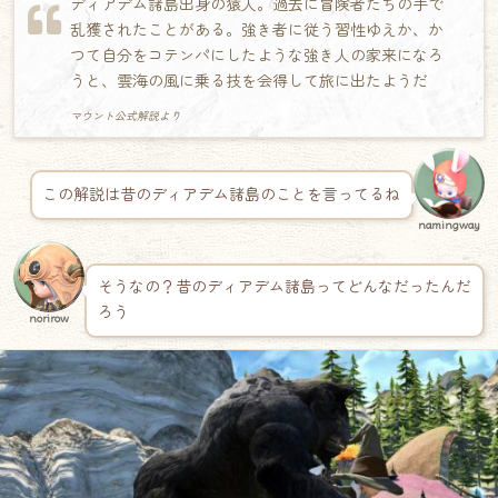
ディアデム諸島出身の猿人。過去に冒険者たちの手で
乱獲されたことがある。強き者に従う習性ゆえか、か
つて自分をコテンパにしたような強き人の家来になろ
うと、雲海の風に乗る技を会得して旅に出たようだ
マウント公式解説より
この解説は昔のディアデム諸島のことを言ってるね
namingway
そうなの？昔のディアデム諸島ってどんなだったんだ
ろう
norirow