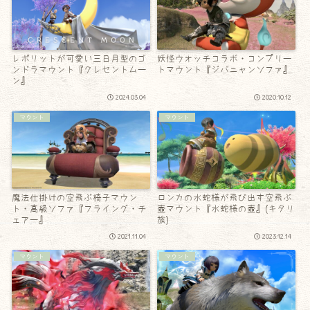
レポリットが可愛い三日月型のゴ
妖怪ウォッチコラボ・コンプリー
ンドラマウント『クレセントムー
トマウント『ジバニャンソファ』
ン』
2024.03.04
2020.10.12
マウント
マウント
魔法仕掛けの空飛ぶ椅子マウン
ロンカの水蛇様が飛び出す空飛ぶ
ト・高級ソファ『フライング・チ
壺マウント『水蛇様の壺』(キタリ
ェアー』
族)
2021.11.04
2023.12.14
マウント
マウント