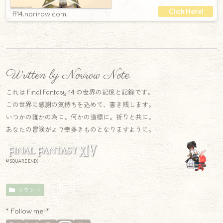
ff14.norirow.com
Written by Norirow Note
これは Final Fantasy 14 の世界の記憶と記録です。
この世界に感謝の気持ちを込めて、書き残します。
いつかの誰かの為に。何かの道標に。祈りと共に。
あなたの冒険がより幸多きものとなりますように。
© SQUARE ENIX
マウント
* Follow me! *