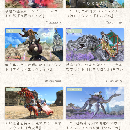
紅蓮の極蛮神コンプリートマウン
FF16コラボの可愛いワンちゃん
ト幻獣『九尾のカムイ』
（狼）マウント『トルガル』
2020.06.13
2024.04.03
マウント
マウント
無人島の怒った顔の茄子のマウン
恐竜の化石のようなオリエンタル
ト『アイル・エッグナイト』
なマウント『ビネガロン』(モブハ
ント)
2022.10.04
2023.06.29
マウント
マウント
赤い毛色を持ち、兎のように素早
FF5に登場する幻の海竜のマウン
いマウント『赤兎馬』
ト・ファリスの友達『シルドラ』