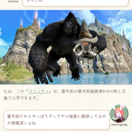
るんだね
norirow
なお、この『
ウフィティ
』は、蒼天街の蒼天街振興券8,400枚と交
換で入手できます。
蒼天街だからやっぱりディアデム諸島に関係してるの
が感慨深いよね
namingway