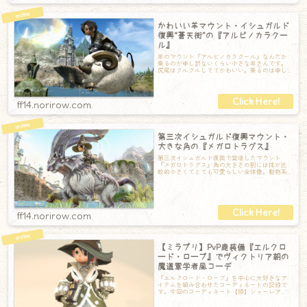
かわいい羊マウント・イシュガルド
復興“蒼天街”の『アルビノカラクー
ル』
羊のマウント『アルビノカラクール』なんだか
乗るのが申し訳ないくらい小さな羊さんです。
尻尾はクルクルしててかわいい。乗るのは申し
訳ない気はするけれど、とっても元気に走って
ff14.norirow.com
第三次イシュガルド復興マウント・
大きな角の『メガロトラグス』
第三次イシュガルド復興で登場したマウント
『メガロトラグス』角の大きさの割には体が比
較的小さくてとても可愛らしい全体像。動物系
のマウントはどれも飛び上がるとだいたい可愛
い
ff14.norirow.com
【ミラプリ】PvP鹿装備『エルクロ
ード・ローブ』でヴィクトリア朝の
魔道軍学者風コーデ
『エルクロード・ローブ』を中心に大好きなア
イテムを組み合わせたコーディネートの記録で
す。今回のコーディネート【頭】シャーレア
ン・プロフェッサーハット【胴】エルクロー
ド・