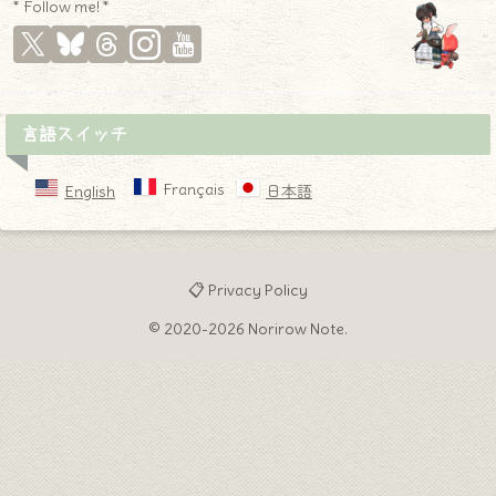
* Follow me! *
言語スイッチ
Français
English
日本語
📋 Privacy Policy
© 2020-2026 Norirow Note.