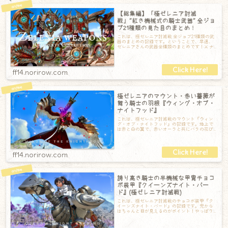
【総集編】「極ゼレニア討滅
戦」”紅き機械式の騎士武器” 全ジョ
ブ21種類の見た目のまとめ！
これは、極ゼレニア討滅戦 全ジョブ21種類の武
器のまとめの記録です。ということで、早速、
ゼレニアさんの武器全種類のまとめです！⚔ ナ
イトナイトの剣と盾『クイーンズナイト
ff14.norirow.com
極ゼレニアのマウント・赤い薔薇が
舞う騎士の羽根『ウィング・オブ・
ナイトフッド』
これは、極ゼレニア討滅戦のマウント『ウィン
グ・オブ・ナイトフッド』の記録です。地上で
は赤と白の翼で、赤いオーラと共にバラの花び
らが舞っています。そして飛び上がると、赤い
ff14.norirow.com
誇り高き騎士の半機械な甲冑チョコ
ボ装甲『クイーンズナイト・バー
ド』(極ゼレニア討滅戦)
これは、極ゼレニア討滅戦のチョコボ装甲『ク
イーンズナイト・バード』の記録です。兜から
はちゃんと目が見えるのがポイント！やっぱり
目が見えてるだけで可愛らしく感じます♪羽根