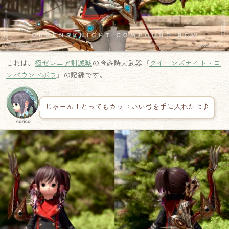
これは、
極ゼレニア討滅戦
の吟遊詩人武器『
クイーンズナイト・コ
ンパウンドボウ
』の記録です。
じゃーん！とってもカッコいい弓を手に入れたよ♪
norico