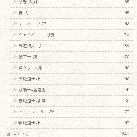
忍者-双剣
85
侍-刀
115
リーパー-大鎌
118
ヴァイパー-二刀流
70
吟遊詩人-弓
139
機工士-銃
176
踊り子-投擲
116
黒魔道士-杖
116
召喚士-魔道書
111
赤魔道士-細剣
91
ピクトマンサー-筆
73
青魔道士-杖
13
仲間たち
840