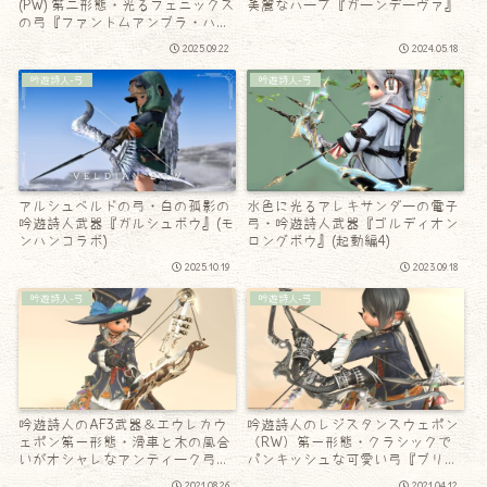
(PW) 第二形態・光るフェニックス
美麗なハープ『ガーンデーヴァ』
の弓『ファントムアンブラ・ハー
プボウ』
2025.09.22
2024.05.18
吟遊詩人-弓
吟遊詩人-弓
アルシュベルドの弓・白の孤影の
水色に光るアレキサンダーの電子
吟遊詩人武器『ガルシュボウ』(モ
弓・吟遊詩人武器『ゴルディオン
ンハンコラボ)
ロングボウ』(起動編4)
2025.10.19
2023.09.18
吟遊詩人-弓
吟遊詩人-弓
吟遊詩人のAF3武器＆エウレカウ
吟遊詩人のレジスタンスウェポン
ェポン第一形態・滑車と木の風合
（RW）第一形態・クラシックで
いがオシャレなアンティーク弓
パンキッシュな可愛い弓『ブリリ
『フェイルノート』
アンス』
2021.08.26
2021.04.12