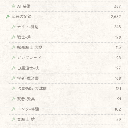
AF装備
387
武器の記録
2,682
ナイト-剣盾
245
戦士-斧
198
暗黒騎士-大剣
115
ガンブレード
95
白魔道士-杖
197
学者-魔道書
168
占星術師-天球儀
121
賢者-賢具
91
モンク-格闘
102
竜騎士-槍
89