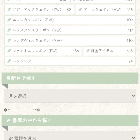
ゾディアックウェポン（ZW）
88
アニマウェポン（AW）
153
エウレカウェポン（EW）
107
レジスタンスウェポン（RW）
117
マンダヴィルウェポン（MW）
210
ファントムウェポン（PW）
185
課金アイテム
316
ハウジング
24
更新月で探す
✼••┈┈┈┈┈┈┈┈┈••✼
〆 書庫の中から探す