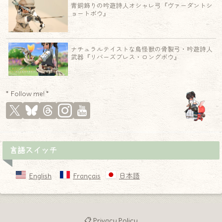
青銅飾りの吟遊詩人オシャレ弓『ヴァーダントシ
ョートボウ』
ナチュラルテイストな鳥怪獣の骨製弓・吟遊詩人
武器『リバーズブレス・ロングボウ』
* Follow me! *
言語スイッチ
English
Français
日本語
📋 Privacy Policy