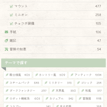
マウント
477
ミニオン
258
チョコボ装備
105
手紙
106
雑記
47
冒険の知恵
54
テーマで探す
騎士様風
403
カントリー風
509
アンティーク
1394
スチームパンク
645
ミリタリー
313
ゴシック
254
ダークファンタジー
297
天界風
350
和風
317
ロボット機械系
603
カジュアル
542
冒険服
1118
コスプレ
242
光る武器
768