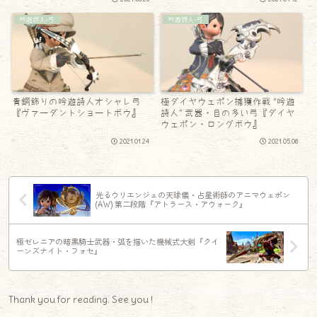
吟遊詩人-弓
吟遊詩人-弓
青銅飾りの吟遊詩人オシャレ弓
極ダイヤウェポン捕獲作戦 “吟遊
『ヴァーダントショートボウ』
詩人” 武器・目の多い弓『ダイヤ
ウェポン・ロングボウ』
2021.01.24
2021.05.06
光るウリエンジェの天球儀・占星術師のアニマウェポン
(AW) 第二段階『アトラース・アウォーク』
極ゼレニアの暗黒騎士武器・弧を描いた機械式大剣『クイ
ーンズナイト・フォセ』
Thank you for reading. See you !