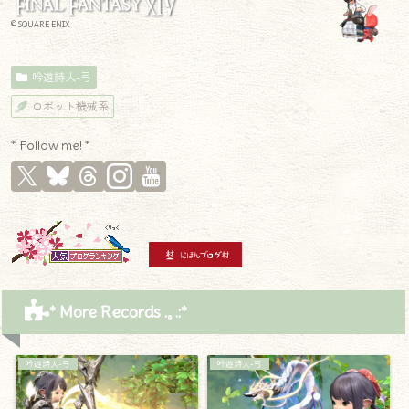
© SQUARE ENIX
吟遊詩人-弓
ロボット機械系
* Follow me! *
* More Records .｡.:*
吟遊詩人-弓
吟遊詩人-弓