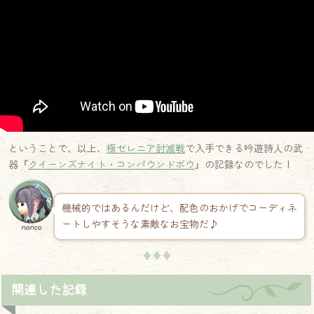
ということで、以上、
極ゼレニア討滅戦
で入手できる吟遊詩人の武
器『
クイーンズナイト・コンパウンドボウ
』の記録なのでした！
機械的ではあるんだけど、配色のおかげでコーディネ
ートしやすそうな素敵なお宝物だ♪
norico
♦♦♦
関連した記録