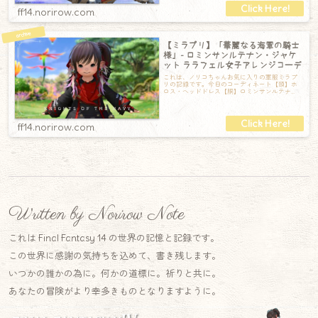
ff14.norirow.com
【ミラプリ】「華麗なる海軍の騎士
様」- ロミンサンルテナン・ジャケ
ット ララフェル女子アレンジコーデ
これは、ノリコちゃんお気に入りの軍服ミラプ
リの記録です。今日のコーディネート【頭】ホ
ロス・ヘッドドレス【胴】ロミンサンルテナ
ン・ジャケット【手】バロニアル・リストラッ
プ
ff14.norirow.com
Written by Norirow Note
これは Final Fantasy 14 の世界の記憶と記録です。
この世界に感謝の気持ちを込めて、書き残します。
いつかの誰かの為に。何かの道標に。祈りと共に。
あなたの冒険がより幸多きものとなりますように。