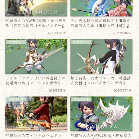
吟遊詩人のAW第7段階・光の矢を
泡と光る龍の鱗が顕現する青龍の
放つ古代の剛弓『テルパンダー』
吟遊詩人武器『青龍大弓【輝】』
2024.05.29
2024.01.03
吟遊詩人-弓
吟遊詩人-弓
ワイルドでカッコいい吟遊詩人の
剣を背負ったオシャレ弓・吟遊詩
初期頃の弓『マーシャルボウ』
人武器『トロパイオス・ボウ』
2023.08.19
2023.07.16
吟遊詩人-弓
吟遊詩人-弓
吟遊詩人のファントムウェポン
吟遊詩人のAW第3段階・神聖鳥の