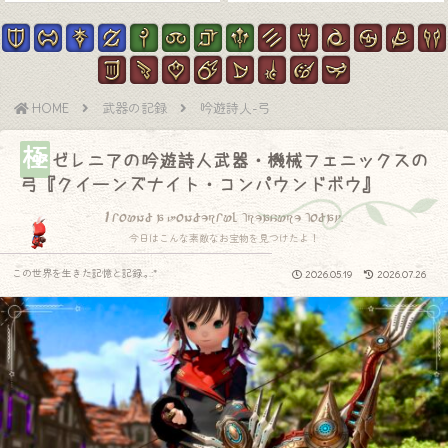
HOME
武器の記録
吟遊詩人-弓
極
ゼレニアの吟遊詩人武器・機械フェニックスの
弓『クイーンズナイト・コンパウンドボウ』
I found a wonderful treasure today.
今日はこんな素敵なお宝物を見つけたよ！
この世界を生きた記憶と記録.｡.:*
2026.05.19
2026.07.26