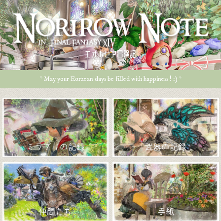
エオルゼア冒険記
* May your Eorzean days be filled with happiness ! :) *
ミラプリの記録
武器の記録
仲間たち
手紙