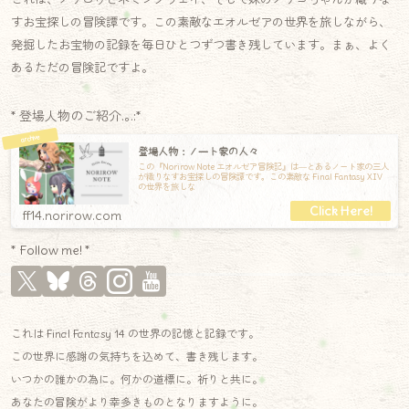
すお宝探しの冒険譚です。この素敵なエオルゼアの世界を旅しながら、
発掘したお宝物の記録を毎日ひとつずつ書き残しています。まぁ、よく
あるただの冒険記ですよ。
* 登場人物のご紹介.｡.:*
登場人物：ノート家の人々
この『Norirow Note エオルゼア冒険記』は―とあるノート家の三人
が織りなすお宝探しの冒険譚です。この素敵な Final Fantasy XIV
の世界を旅しな
ff14.norirow.com
* Follow me! *
これは Final Fantasy 14 の世界の記憶と記録です。
この世界に感謝の気持ちを込めて、書き残します。
いつかの誰かの為に。何かの道標に。祈りと共に。
あなたの冒険がより幸多きものとなりますように。