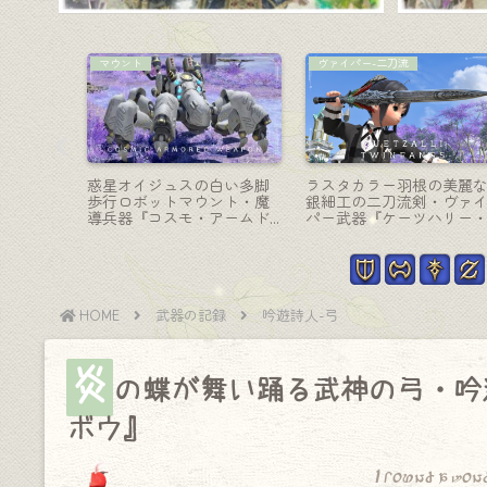
吟遊詩人-弓
竜騎士-槍
す古代の
ナチュラルテイストな鳥怪
竜騎士のゾディアックウ
器『巡り
獣の骨製弓・吟遊詩人武器
ポン（ZW）第三段階・青
『リバーズブレス・ロング
槍『ゲイボルグ・アート
ボウ』
マ』
HOME
武器の記録
吟遊詩人-弓
炎
の蝶が舞い踊る武神の弓・吟
ボウ』
I found a won