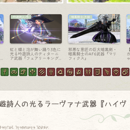
機工士-銃
AF装備
ェ
光り方が絶妙で美しい近未
清楚な修道女・白魔道士の
い
来的な機工士のAW第6段階
AF2装備『オリゾン』シリ
『ダイナストファイア・シ
ーズ（ララフェル女子Ver.）
ャープ』
遊詩人の光るラーヴァナ武器『ハイヴ
derful treasure today.