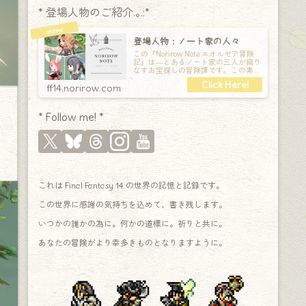
* 登場人物のご紹介.｡.:*
登場人物：ノート家の人々
この『Norirow Note エオルゼア冒険
記』は―とあるノート家の三人が織り
なすお宝探しの冒険譚です。この素敵
な Final Fantasy XIV の世界を旅しな
ff14.norirow.com
* Follow me! *
これは Final Fantasy 14 の世界の記憶と記録です。
この世界に感謝の気持ちを込めて、書き残します。
いつかの誰かの為に。何かの道標に。祈りと共に。
あなたの冒険がより幸多きものとなりますように。