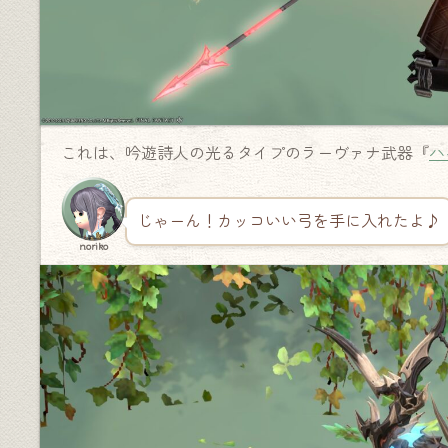
これは、吟遊詩人の光るタイプのラーヴァナ武器『
ハ
じゃーん！カッコいい弓を手に入れたよ♪
noriko