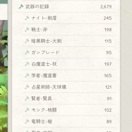
武器の記録
2,679
ナイト-剣盾
245
戦士-斧
198
暗黒騎士-大剣
115
ガンブレード
95
白魔道士-杖
197
学者-魔道書
165
占星術師-天球儀
121
賢者-賢具
91
モンク-格闘
102
竜騎士-槍
89