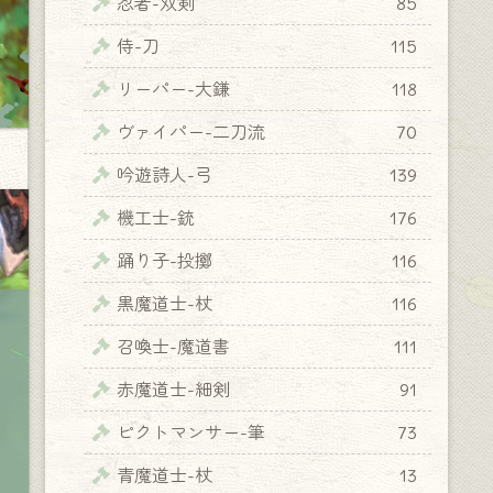
忍者-双剣
85
侍-刀
115
リーパー-大鎌
118
ヴァイパー-二刀流
70
吟遊詩人-弓
139
機工士-銃
176
踊り子-投擲
116
黒魔道士-杖
116
召喚士-魔道書
111
赤魔道士-細剣
91
ピクトマンサー-筆
73
青魔道士-杖
13