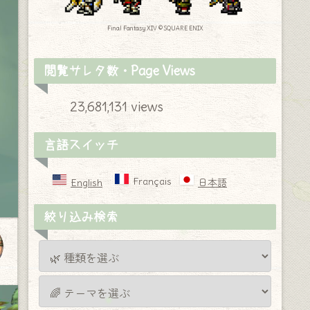
Final Fantasy XIV © SQUARE ENIX
閲覧サレタ数・Page Views
23,681,131 views
言語スイッチ
Français
English
日本語
絞り込み検索