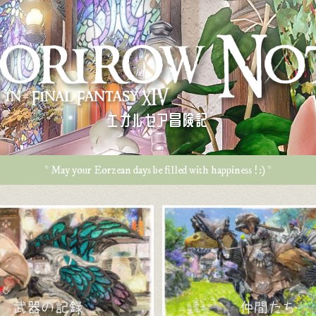
エオルゼア冒険記
* May your Eorzean days be filled with happiness ! :) *
武器の記録
仲間たち