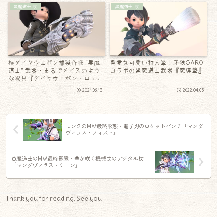
黒魔道士-杖
黒魔道士-杖
極ダイヤウェポン捕獲作戦 “黒魔
貴重な可愛い特大筆！牙狼GARO
道士” 武器・まるでメイスのよう
コラボの黒魔道士武器『魔導筆』
な呪具『ダイヤウェポン・ロッ
ド』
2021.06.13
2022.04.05
モンクのMW最終形態・電子刃のロケットパンチ『マンダ
ヴィラス・フィスト』
白魔道士のMW最終形態・華が咲く機械式のデジタル杖
『マンダヴィラス・ケーン』
Thank you for reading. See you !