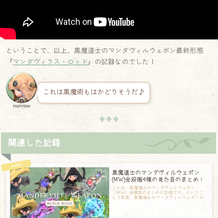
ということで、以上、黒魔道士のマンダヴィルウェポン最終形態
『
マンダヴィラス・ロッド
』の記録なのでした！
これは黒魔術もはかどりそうだ♪
norirow
♦♦♦
関連した記録
黒魔道士のマンダヴィルウェポン
(MW)全段階4種の見た目のまとめ！
これは、黒魔道士のマンダヴィルウェポン
（MW）全種類のまとめの記録です。というこ
とで早速、黒魔道士のマンダヴィルウェポンの
まとめです！第一段階：マンダヴィル第一形態
の『