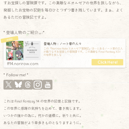
すお宝探しの冒険譚です。この素敵なエオルゼアの世界を旅しながら、
発掘したお宝物の記録を毎日ひとつずつ書き残しています。まぁ、よく
あるただの冒険記ですよ。
* 登場人物のご紹介.｡.:*
登場人物：ノート家の人々
この『Norirow Note エオルゼア冒険記』は―とあるノート家の三人
が織りなすお宝探しの冒険譚です。この素敵な Final Fantasy XIV
の世界を旅しな
ff14.norirow.com
* Follow me! *
これは Final Fantasy 14 の世界の記憶と記録です。
この世界に感謝の気持ちを込めて、書き残します。
いつかの誰かの為に。何かの道標に。祈りと共に。
あなたの冒険がより幸多きものとなりますように。