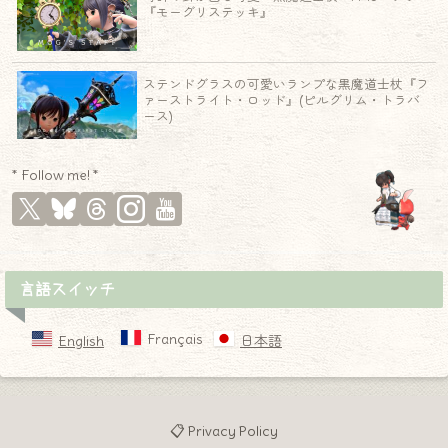
『モーグリステッキ』
ステンドグラスの可愛いランプな黒魔道士杖『フ
ァーストライト・ロッド』(ピルグリム・トラバ
ース)
* Follow me! *
言語スイッチ
Français
English
日本語
📋 Privacy Policy