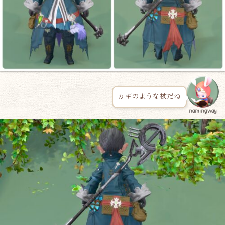
カギのような杖だね
namingway