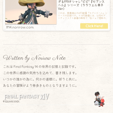
ぎるFF9オシャレ“ビビ”『セブンス
ヘル』シリーズ（ララフェル男子
Ver.）
これは、黒魔道士のAF3装備『セブンスヘル』シ
リーズの記録です。※ AF3装備とは、Lv70のア
ーティファクト装備の略称で「各ジョブ固有の
専用装備」のことです。アーティ
ff14.norirow.com
Written by Norirow Note
これは Final Fantasy 14 の世界の記憶と記録です。
この世界に感謝の気持ちを込めて、書き残します。
いつかの誰かの為に。何かの道標に。祈りと共に。
あなたの冒険がより幸多きものとなりますように。
© SQUARE ENIX