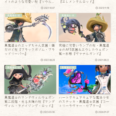
イトのような可愛い杖『ソウルス
『エレメンタルロッド』
カージ』
2021.10.07
2025.11.18
黒魔道士-杖
黒魔道士-杖
黒魔道士のエッダちゃん武器！鎌
究極に可愛いランプの杖・黒魔道
だけど杖『ブラックボゾム・ブラ
士のAF3武器＆エウレカウェポン
ッドリーパー』
第一形態『ヴァナルガンド』
2022.06.28
2021.08.22
黒魔道士-杖
黒魔道士-杖
黒魔道士のマンダヴィルウェポン
ハートでキュアキュアな魔法少女
第二段階・光る太陽の杖『マンダ
のステッキ・黒魔道士武器『コー
ヴィル・アメイジング・ロッド』
トリーラヴァー・セプター』
2023.03.30
2026.01.07