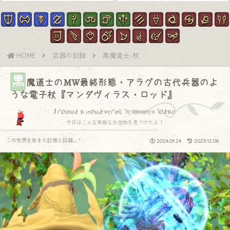
HOME
武器の記録
黒魔道士-杖
黒
魔道士のMW最終形態・アラグの古代兵器のよ
うな電子杖『マンダヴィラス・ロッド』
I found a wonderful treasure today.
今日はこんな素敵なお宝物を見つけたよ！
この世界を生きた記憶と記録.｡.:*
2024.01.24
2025.12.06