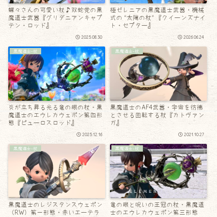
蝶々さんの可愛い杖♪双蛇党の黒
極ゼレニアの黒魔道士武器・機械
魔道士武器『グリダニアンキャプ
式の “太陽の杖” 『クイーンズナイ
テン・ロッド』
ト・セプター』
2025.08.30
2026.06.24
黒魔道士-杖
黒魔道士-杖
炎が立ち昇る光る竜の眼の杖・黒
黒魔道士のAF4武器・宇宙を彷彿
魔道士のエウレカウェポン第四形
とさせる回転する杖『カトヴァン
態『ピューロスロッド』
ガ』
2025.12.16
2021.10.27
黒魔道士-杖
黒魔道士-杖
黒魔道士のレジスタンスウェポン
竜の眼と呪いの王冠の杖・黒魔道
（RW）第一形態・赤いエーテラ
士のエウレカウェポン第三形態