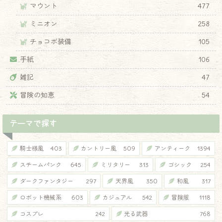
マウント
477
ミニオン
258
チョコボ装備
105
手紙
106
雑記
47
冒険の知恵
54
テーマで探す
騎士様風
403
カントリー風
509
アンティーク
1394
スチームパンク
645
ミリタリー
313
ゴシック
254
ダークファンタジー
297
天界風
350
和風
317
ロボット機械系
603
カジュアル
542
冒険服
1118
コスプレ
242
光る武器
768