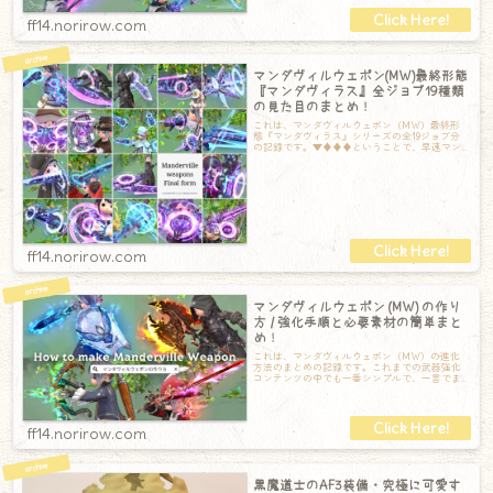
ff14.norirow.com
マンダヴィルウェポン(MW)最終形態
『マンダヴィラス』全ジョブ19種類
の見た目のまとめ！
これは、マンダヴィルウェポン（MW）最終形
態『マンダヴィラス』シリーズの全19ジョブ分
の記録です。▼♦♦♦ということで、早速マン
ダヴィルウェポン最終形態『マンダヴィラス
ff14.norirow.com
マンダヴィルウェポン (MW) の作り
方 / 強化手順と必要素材の簡単まと
め！
これは、マンダヴィルウェポン（MW）の進化
方法のまとめの記録です。これまでの武器強化
コンテンツの中でも一番シンプルで、一言でま
とめると「アラガントームストーン詩学」を集
ff14.norirow.com
黒魔道士のAF3装備・究極に可愛す