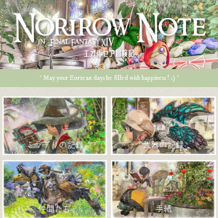
エオルゼア冒険記
* May your Eorzean days be filled with happiness ! :) *
ミラプリの記録
武器の記録
仲間たち
手紙