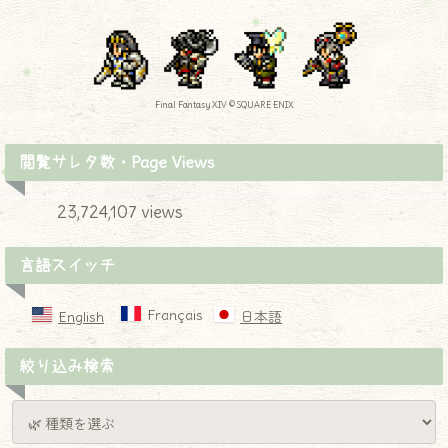
Final Fantasy XIV © SQUARE ENIX
閲覧サレタ数・Page Views
23,724,107 views
言語スイッチ
Français
English
日本語
絞り込み検索