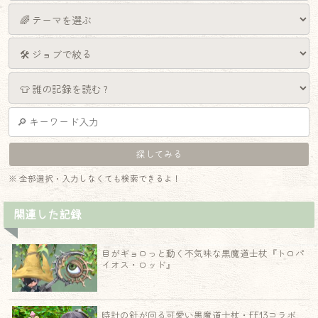
※ 全部選択・入力しなくても検索できるよ！
関連した記録
目がギョロっと動く不気味な黒魔道士杖『トロパ
イオス・ロッド』
時計の針が回る可愛い黒魔道士杖・FF13コラボ