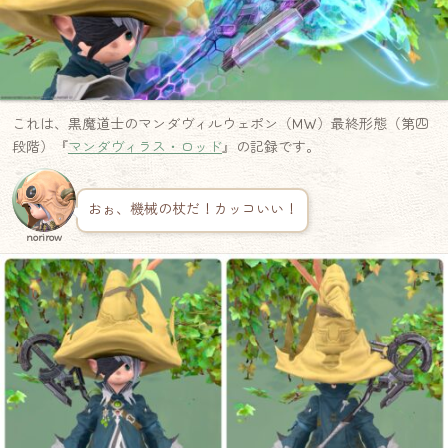
これは、黒魔道士のマンダヴィルウェポン（MW）最終形態（第四
段階）『
マンダヴィラス・ロッド
』の記録です。
おぉ、機械の杖だ！カッコいい！
norirow