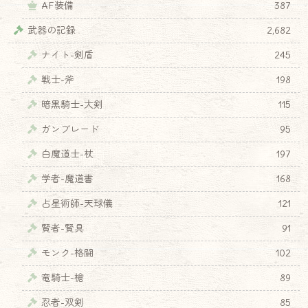
AF装備
387
武器の記録
2,682
ナイト-剣盾
245
戦士-斧
198
暗黒騎士-大剣
115
ガンブレード
95
白魔道士-杖
197
学者-魔道書
168
占星術師-天球儀
121
賢者-賢具
91
モンク-格闘
102
竜騎士-槍
89
忍者-双剣
85