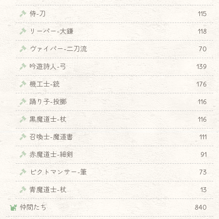
侍-刀
115
リーパー-大鎌
118
ヴァイパー-二刀流
70
吟遊詩人-弓
139
機工士-銃
176
踊り子-投擲
116
黒魔道士-杖
116
召喚士-魔道書
111
赤魔道士-細剣
91
ピクトマンサー-筆
73
青魔道士-杖
13
仲間たち
840