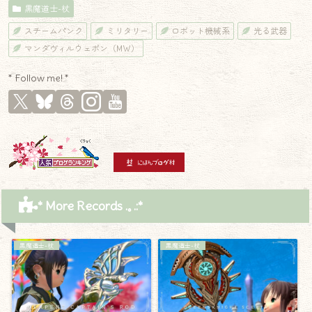
黒魔道士-杖
スチームパンク
ミリタリー
ロボット機械系
光る武器
マンダヴィルウェポン（MW）
* Follow me! *
* More Records .｡.:*
黒魔道士-杖
黒魔道士-杖