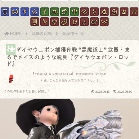
HOME
武器の記録
黒魔道士-杖
極
ダイヤウェポン捕獲作戦 “黒魔道士” 武器・ま
るでメイスのような呪具『ダイヤウェポン・ロッ
ド』
I found a wonderful treasure today.
今日はこんな素敵なお宝物を見つけたよ！
この世界を生きた記憶と記録.｡.:*
2021.06.13
2021.06.30