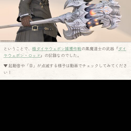
ということで、
極ダイヤウェポン捕獲作戦
の黒魔道士の武器『
ダイ
ヤウェポン・ロッド
』の記録なのでした。
▼ 起動音や「目」が点滅する様子は動画でチェックしてみてくださ
い！