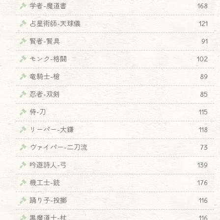
学者-魔道書
168
占星術師-天球儀
121
賢者-賢具
91
モンク-格闘
102
竜騎士-槍
89
忍者-双剣
85
侍-刀
115
リーパー-大鎌
118
ヴァイパー-二刀流
73
吟遊詩人-弓
139
機工士-銃
176
踊り子-投擲
116
黒魔道士-杖
116