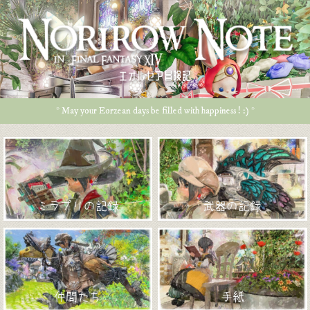
エオルゼア冒険記
* May your Eorzean days be filled with happiness ! :) *
ミラプリの記録
武器の記録
仲間たち
手紙