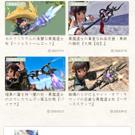
黒魔道士-杖
黒魔道士-杖
氷のクリスタルの美麗な黒魔道士
黒魔道士の貴重な和風武器・黒鉄
杖『ヘイルストームロッド』
の錫杖『九條【改】』
2023.11.11
2026.07.15
黒魔道士-杖
黒魔道士-杖
暗黒の翼を持つ闇の杖・黒魔道士
蝋燭の火が灯るナイツ・オブ・ラ
のエウレカウェポン第五形態『パ
ウンドの荘厳な黒魔道士杖『ヘヴ
イケア』
ンススタッフ』
2026.03.23
2025.04.12