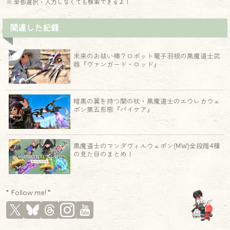
※ 全部選択・入力しなくても検索できるよ！
関連した記録
未来のお祓い棒？ロボット電子羽根の黒魔道士武
器『ヴァンガード・ロッド』
暗黒の翼を持つ闇の杖・黒魔道士のエウレカウェ
ポン第五形態『パイケア』
黒魔道士のマンダヴィルウェポン(MW)全段階4種
の見た目のまとめ！
* Follow me! *