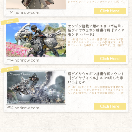
シャーレアン・フィロソファーハット【胴】イ
ディル・フィロソファーコートRE【手】クリ
ff14.norirow.com
エンジン搭載？銀のチョコボ装甲・
極ダイヤウェポン捕獲作戦『ダイヤ
モンド・バード』
これは極ダイヤウェポン捕獲作戦のチョコボ装
甲『ダイヤモンド・バード』の記録です。全体
的にシルバーを基調とした甲冑です。兜は額に
ダイヤモンドらしき宝石が埋め込まれています
ff14.norirow.com
極ダイヤウェポン捕獲作戦マウント
『ダイヤグイベル』＆ 311周した思
い出まとめ
これは、極ダイヤウェポン捕獲作戦で仲間にな
ってくれるドラゴンのマウント『ダイヤグイベ
ル』の記録です。これまでの漆黒の極シリーズ
のドラゴンに比べ、兜のようなものを被ってい
ff14.norirow.com