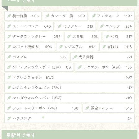
テーマで探す
騎士様風
403
カントリー風
509
アンティーク
1397
スチームパンク
645
ミリタリー
313
ゴシック
254
ダークファンタジー
297
天界風
350
和風
317
ロボット機械系
603
カジュアル
542
冒険服
1118
コスプレ
242
光る武器
771
ゾディアックウェポン（ZW）
88
アニマウェポン（AW）
153
エウレカウェポン（EW）
107
レジスタンスウェポン（RW）
117
マンダヴィルウェポン（MW）
210
ファントムウェポン（PW）
188
課金アイテム
316
ハウジング
24
更新月で探す