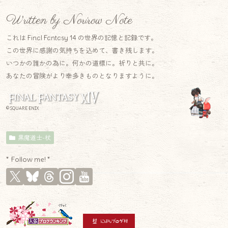
Written by Norirow Note
これは Final Fantasy 14 の世界の記憶と記録です。
この世界に感謝の気持ちを込めて、書き残します。
いつかの誰かの為に。何かの道標に。祈りと共に。
あなたの冒険がより幸多きものとなりますように。
© SQUARE ENIX
黒魔道士-杖
* Follow me! *