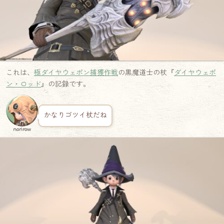
これは、
極ダイヤウェポン捕獲作戦
の黒魔道士の杖『
ダイヤウェポ
ン・ロッド
』の記録です。
かなりゴツイ杖だね
norirow