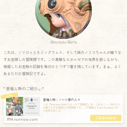
Norirow Note
これは、ノリロゥとネミングウェイ、そして妹のノリコちゃんが織りな
すお宝探しの冒険譚です。この素敵なエオルゼアの世界を旅しながら、
発掘したお宝物の記録を毎日ひとつずつ書き残しています。まぁ、よく
あるただの冒険記ですよ。
* 登場人物のご紹介.｡.:*
登場人物：ノート家の人々
この『Norirow Note エオルゼア冒険記』は―とあるノート家の三人
が織りなすお宝探しの冒険譚です。この素敵な Final Fantasy XIV
の世界を旅しな
ff14.norirow.com