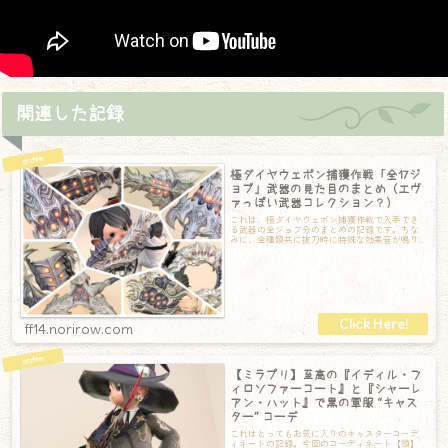
関連した記録
極ダイヤウェポン捕獲作戦「全17ジ
ョブ」武器の見た目のまとめ（エヴ
ァっぽい武器コレクション？）
これは、極ダイヤウェポン捕獲作戦で入手でき
る武器の全ジョブ分のまとめの記録です。ちな
みに、全種類共に抜刀時に特殊な効果音が鳴り
ます。何かの爆発音とともに電子音が鳴って、
ff14.norirow.com
【ミラプリ】至高の『イディル・フ
ィロソファーコート』と『シャーレ
アン・ハット』で黒の軍服 “キャス
ター” コーデ
これはとってもお気に入りのキャスターコーデ
ィネートの記録。今回のコーディネート【頭】