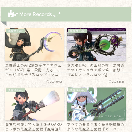
* More Records .｡.:*
黒魔道士-杖
黒魔道士-杖
黒魔道士のAF2武器＆アニマウェ
竜の眼と呪いの王冠の杖・黒魔道
ポン（AW）第一段階・光る三日
士のエウレカウェポン第三形態
月の杖『ルナリスロッド・アニ
『エレメンタルロッド』
マ』
2021.07.06
2025.11.18
黒魔道士-杖
黒魔道士-杖
貴重な可愛い特大筆！牙狼GARO
アラグの音叉？青く光る機械槍の
コラボの黒魔道士武器『魔導筆』
ような黒魔道士武器『ガーロン