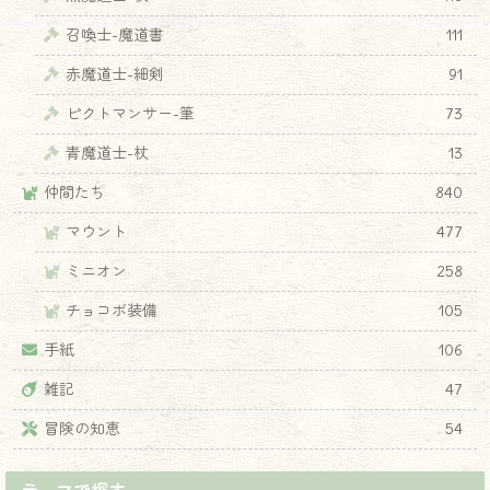
召喚士-魔道書
111
赤魔道士-細剣
91
ピクトマンサー-筆
73
青魔道士-杖
13
仲間たち
840
マウント
477
ミニオン
258
チョコボ装備
105
手紙
106
雑記
47
冒険の知恵
54