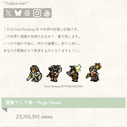
* Follow me! *
これは Final Fantasy 14 の世界の記憶と記録です。
この世界に感謝の気持ちを込めて、書き残します。
いつかの誰かの為に。何かの道標に。祈りと共に。
あなたの冒険がより幸多きものとなりますように。
Final Fantasy XIV © SQUARE ENIX
閲覧サレタ数・Page Views
23,765,310 views