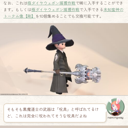
なお、これは
極ダイヤウェポン捕獲作戦
で稀に入手することができ
ます。もしくは
極ダイヤウェポン捕獲作戦
で入手できる
未知蛮神の
トーテム像【剛】
を10個集めることでも交換可能です。
そもそも黒魔道士の武器は「呪具」と呼ばれてるけ
ど、これは完全に呪われてそうな呪具だよね
namingway