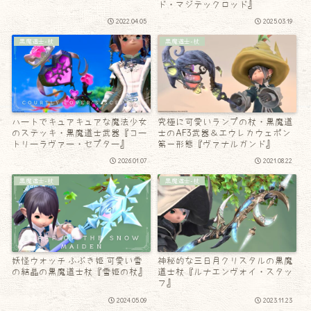
ド・マジテックロッド』
2022.04.05
2025.03.19
黒魔道士-杖
黒魔道士-杖
ハートでキュアキュアな魔法少女
究極に可愛いランプの杖・黒魔道
のステッキ・黒魔道士武器『コー
士のAF3武器＆エウレカウェポン
トリーラヴァー・セプター』
第一形態『ヴァナルガンド』
2026.01.07
2021.08.22
黒魔道士-杖
黒魔道士-杖
妖怪ウォッチ ふぶき姫 可愛い雪
神秘的な三日月クリスタルの黒魔
の結晶の黒魔道士杖『雪姫の杖』
道士杖『ルナエンヴォイ・スタッ
フ』
2024.05.09
2023.11.23