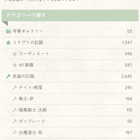
カテゴリーで探す
写真ギャラリー
53
ミラプリの記録
1,347
コーディネート
946
AF装備
387
武器の記録
2,685
ナイト-剣盾
245
戦士-斧
198
暗黒騎士-大剣
115
ガンブレード
95
白魔道士-杖
197