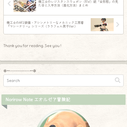
機工士のレジスタンスウェポン（RW）銃「全形態」の見
た目と入手方法（進化方法）まとめ
機工士のAF2装備・アシンメトリーなメカニック工房着
『マシーナリー』シリーズ（ララフェル男子Ver.）
Thank you for reading. See you !
✼••┈┈┈┈┈┈┈┈┈••✼
Norirow Note エオルゼア冒険記