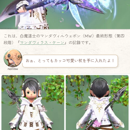
これは、白魔道士のマンダヴィルウェポン（MW）最終形態（第四
段階）『
マンダヴィラス・ケーン
』の記録です。
おぉ、とってもカッコ可愛い杖を手に入れたよ！
norirow