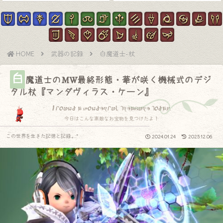
HOME
武器の記録
白魔道士-杖
白
魔道士のMW最終形態・華が咲く機械式のデジ
タル杖『マンダヴィラス・ケーン』
I found a wonderful treasure today.
今日はこんな素敵なお宝物を見つけたよ！
この世界を生きた記憶と記録.｡.:*
2024.01.24
2025.12.06