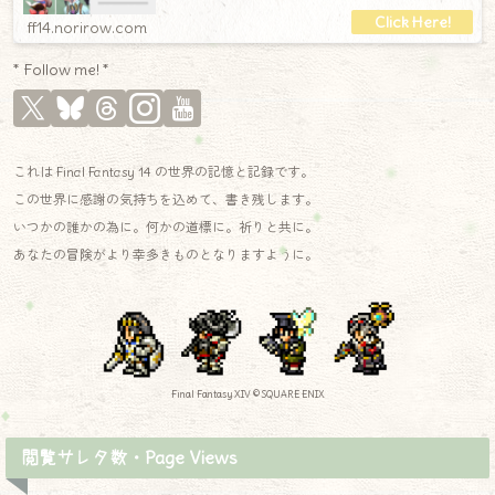
ff14.norirow.com
* Follow me! *
これは Final Fantasy 14 の世界の記憶と記録です。
この世界に感謝の気持ちを込めて、書き残します。
いつかの誰かの為に。何かの道標に。祈りと共に。
あなたの冒険がより幸多きものとなりますように。
Final Fantasy XIV © SQUARE ENIX
閲覧サレタ数・Page Views