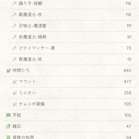
踊り子-投擲
116
黒魔道士-杖
116
召喚士-魔道書
111
赤魔道士-細剣
91
ピクトマンサー-筆
73
青魔道士-杖
13
仲間たち
840
マウント
477
ミニオン
258
チョコボ装備
105
手紙
106
雑記
47
冒険の知恵
54