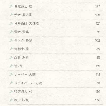
白魔道士-杖
197
学者-魔道書
165
占星術師-天球儀
121
賢者-賢具
91
モンク-格闘
102
竜騎士-槍
89
忍者-双剣
85
侍-刀
115
リーパー-大鎌
118
ヴァイパー-二刀流
70
吟遊詩人-弓
139
機工士-銃
176