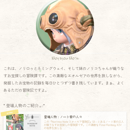
Norirow Note
これは、ノリロゥとネミングウェイ、そして妹のノリコちゃんが織りな
すお宝探しの冒険譚です。この素敵なエオルゼアの世界を旅しながら、
発掘したお宝物の記録を毎日ひとつずつ書き残しています。まぁ、よく
あるただの冒険記ですよ。
* 登場人物のご紹介.｡.:*
登場人物：ノート家の人々
この『Norirow Note エオルゼア冒険記』は―とあるノート家の三人
が織りなすお宝探しの冒険譚です。この素敵な Final Fantasy XIV
の世界を旅しな