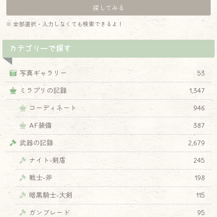
※ 全部選択・入力しなくても検索できるよ！
カテゴリーで探す
写真ギャラリー
53
ミラプリの記録
1,347
コーディネート
946
AF装備
387
武器の記録
2,679
ナイト-剣盾
245
戦士-斧
198
暗黒騎士-大剣
115
ガンブレード
95