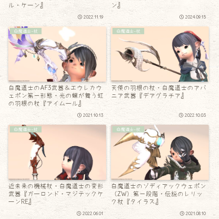
ル・ケーン』
ン』
2022.11.19
2024.09.15
白魔道士-杖
白魔道士-杖
白魔道士のAF3武器＆エウレカウ
天使の羽根の杖・白魔道士のアバ
ェポン第一形態・光の蝶が舞う虹
ニア武器『デアグラチア』
の羽根の杖『アイムール』
2021.10.13
2022.10.03
白魔道士-杖
白魔道士-杖
近未来の機械杖・白魔道士の変形
白魔道士のゾディアックウェポン
武器『ガーロンド・マジテックケ
（ZW）第一段階・伝説のレリッ
ーンRE』
ク杖『タイラス』
2022.06.01
2021.08.10