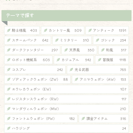
テーマで探す
騎士様風
403
カントリー風
509
アンティーク
1391
スチームパンク
642
ミリタリー
310
ゴシック
254
ダークファンタジー
297
天界風
350
和風
317
ロボット機械系
603
カジュアル
542
冒険服
1118
コスプレ
242
光る武器
765
ゾディアックウェポン（ZW）
88
アニマウェポン（AW）
153
エウレカウェポン（EW）
107
レジスタンスウェポン（RW）
117
マンダヴィルウェポン（MW）
210
ファントムウェポン（PW）
182
課金アイテム
316
ハウジング
24