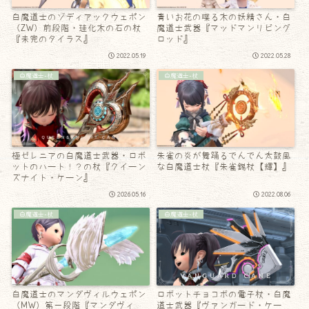
白魔道士のゾディアックウェポン
青いお花の喋る木の妖精さん・白
（ZW）前段階・珪化木の石の杖
魔道士武器『マッドマンリビング
『未完のタイラス』
ロッド』
2022.05.19
2022.05.28
白魔道士-杖
白魔道士-杖
極ゼレニアの白魔道士武器・ロボ
朱雀の炎が舞踊るでんでん太鼓風
ットのハート！？の杖『クイーン
な白魔道士杖『朱雀錫杖【輝】』
ズナイト・ケーン』
2026.05.16
2022.08.06
白魔道士-杖
白魔道士-杖
白魔道士のマンダヴィルウェポン
ロボットチョコボの電子杖・白魔
（MW）第一段階『マンダヴィ
道士武器『ヴァンガード・ケー