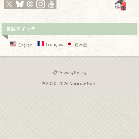
言語スイッチ
Français
English
日本語
📋 Privacy Policy
© 2020-2026 Norirow Note.