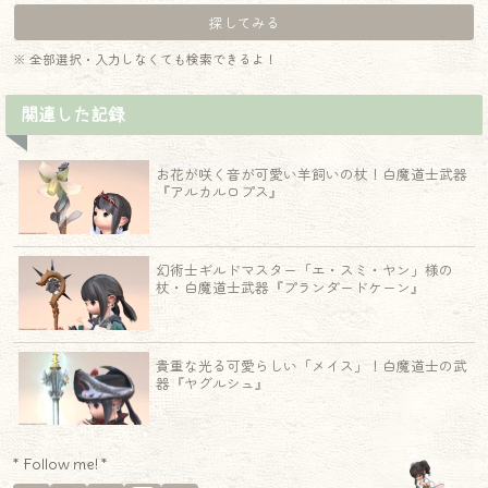
※ 全部選択・入力しなくても検索できるよ！
関連した記録
お花が咲く音が可愛い羊飼いの杖！白魔道士武器
『アルカルロプス』
幻術士ギルドマスター「エ・スミ・ヤン」様の
杖・白魔道士武器『プランダードケーン』
貴重な光る可愛らしい「メイス」！白魔道士の武
器『ヤグルシュ』
* Follow me! *