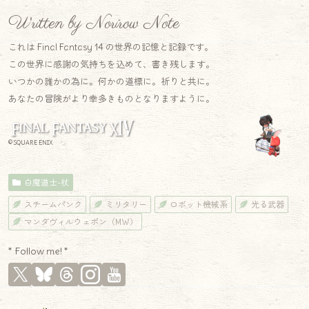
Written by Norirow Note
これは Final Fantasy 14 の世界の記憶と記録です。
この世界に感謝の気持ちを込めて、書き残します。
いつかの誰かの為に。何かの道標に。祈りと共に。
あなたの冒険がより幸多きものとなりますように。
© SQUARE ENIX
白魔道士-杖
スチームパンク
ミリタリー
ロボット機械系
光る武器
マンダヴィルウェポン（MW）
* Follow me! *