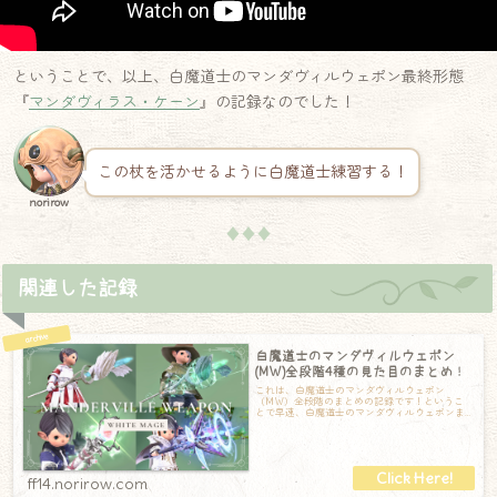
ということで、以上、白魔道士のマンダヴィルウェポン最終形態
『
マンダヴィラス・ケーン
』の記録なのでした！
この杖を活かせるように白魔道士練習する！
norirow
♦♦♦
関連した記録
白魔道士のマンダヴィルウェポン
(MW)全段階4種の見た目のまとめ！
これは、白魔道士のマンダヴィルウェポン
（MW）全段階のまとめの記録です！というこ
とで早速、白魔道士のマンダヴィルウェポンま
とめです！第一段階：マンダヴィル第一形態の
『マ
ff14.norirow.com