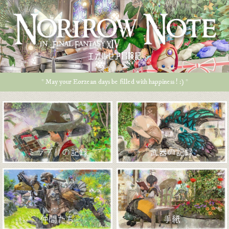
エオルゼア冒険記
* May your Eorzean days be filled with happiness ! :) *
ミラプリの記録
武器の記録
仲間たち
手紙