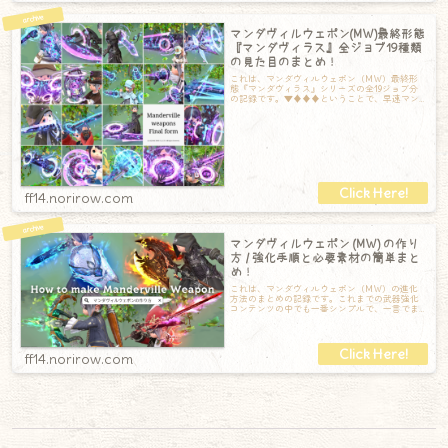
マンダヴィルウェポン(MW)最終形態
『マンダヴィラス』全ジョブ19種類
の見た目のまとめ！
これは、マンダヴィルウェポン（MW）最終形
態『マンダヴィラス』シリーズの全19ジョブ分
の記録です。▼♦♦♦ということで、早速マン
ダヴィルウェポン最終形態『マンダヴィラス
ff14.norirow.com
マンダヴィルウェポン (MW) の作り
方 / 強化手順と必要素材の簡単まと
め！
これは、マンダヴィルウェポン（MW）の進化
方法のまとめの記録です。これまでの武器強化
コンテンツの中でも一番シンプルで、一言でま
とめると「アラガントームストーン詩学」を集
ff14.norirow.com