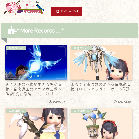
* More Records .｡.:*
白魔道士-杖
白魔道士-杖
蒼き天使の羽根が生える聖なる
まるで宇宙兵器のような白魔道士
杖・白魔道士のアニマウェポン
杖『ロストアラガン・ケーンRE』
(AW) 第七段階『シンドリ』
2026.04.16
2022.08.15
白魔道士-杖
白魔道士-杖