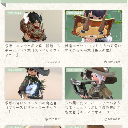
学者-魔道書
学者-魔道書
学者アニマウェポン第一段階・ス
妖怪ウォッチ コマじろうの可愛い
チームパンク本『ストイケイア・
学者の柔らか本『朱犬の書』
アニマ』
2020.08.08
2024.04.25
学者-魔道書
学者-魔道書
学者の青いクリスタルの魔道書
穴の開いたシルバーアクセのよう
『ブルースピリットコーデック
な本・ヒュペルボレア造物院の学
ス』
者武器『キティセオス・コーデッ
クス』
2020.12.11
2023.02.13
学者-魔道書
学者-魔道書