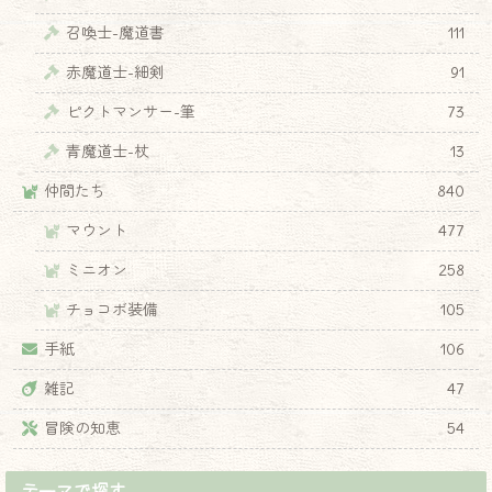
召喚士-魔道書
111
赤魔道士-細剣
91
ピクトマンサー-筆
73
青魔道士-杖
13
仲間たち
840
マウント
477
ミニオン
258
チョコボ装備
105
手紙
106
雑記
47
冒険の知恵
54
テーマで探す