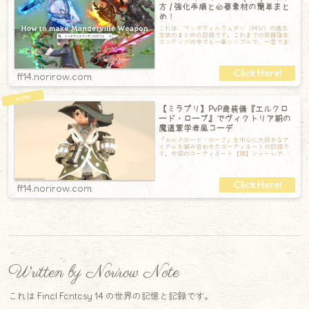
方 / 強化手順と必要素材の簡単まと
め！
これは、マンダヴィルウェポン（MW）の進化
方法のまとめの記録です。これまでの武器強化
コンテンツの中でも一番シンプルで、一言でま
とめると「アラガントームストーン詩学」を集
ff14.norirow.com
【ミラプリ】PvP鹿装備『エルクロ
ード・ローブ』でヴィクトリア朝の
魔道軍学者風コーデ
『エルクロード・ローブ』を中心に大好きなア
イテムを組み合わせたコーディネートの記録で
す。今回のコーディネート【頭】シャーレア
ン・プロフェッサーハット【胴】エルクロー
ド・
ff14.norirow.com
Written by Norirow Note
これは Final Fantasy 14 の世界の記憶と記録です。