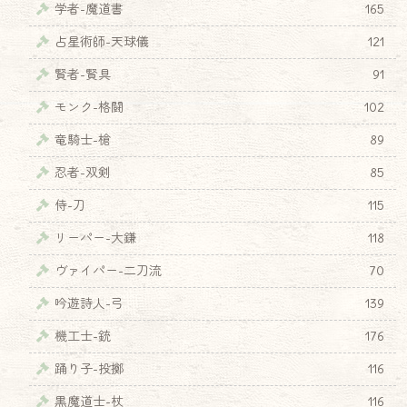
学者-魔道書
165
占星術師-天球儀
121
賢者-賢具
91
モンク-格闘
102
竜騎士-槍
89
忍者-双剣
85
侍-刀
115
リーパー-大鎌
118
ヴァイパー-二刀流
70
吟遊詩人-弓
139
機工士-銃
176
踊り子-投擲
116
黒魔道士-杖
116