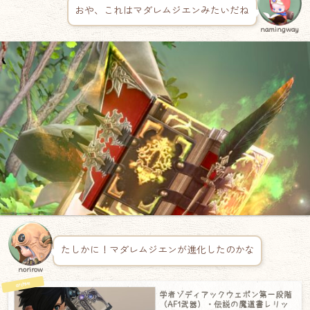
おや、これはマダレムジエンみたいだね
namingway
たしかに！マダレムジエンが進化したのかな
norirow
学者ゾディアックウェポン第一段階
（AF1武器）・伝説の魔道書レリッ