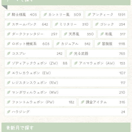
騎士様風
403
カントリー風
509
アンティーク
1391
スチームパンク
642
ミリタリー
310
ゴシック
254
ダークファンタジー
297
天界風
350
和風
317
ロボット機械系
603
カジュアル
542
冒険服
1118
コスプレ
242
光る武器
765
ゾディアックウェポン（ZW）
88
アニマウェポン（AW）
153
エウレカウェポン（EW）
107
レジスタンスウェポン（RW）
117
マンダヴィルウェポン（MW）
210
ファントムウェポン（PW）
182
課金アイテム
316
ハウジング
24
更新月で探す