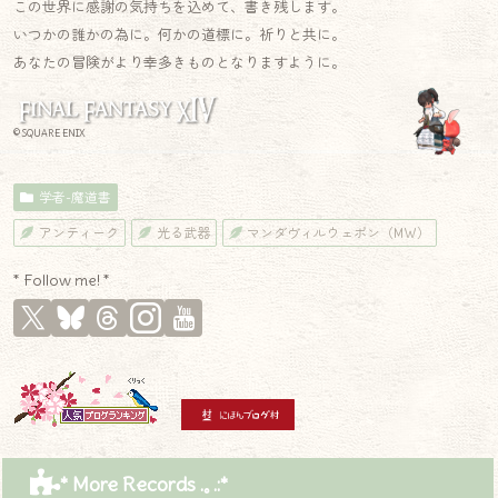
この世界に感謝の気持ちを込めて、書き残します。
いつかの誰かの為に。何かの道標に。祈りと共に。
あなたの冒険がより幸多きものとなりますように。
© SQUARE ENIX
学者-魔道書
アンティーク
光る武器
マンダヴィルウェポン（MW）
* Follow me! *
* More Records .｡.:*