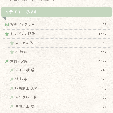
カテゴリーで探す
写真ギャラリー
53
ミラプリの記録
1,347
コーディネート
946
AF装備
387
武器の記録
2,679
ナイト-剣盾
245
戦士-斧
198
暗黒騎士-大剣
115
ガンブレード
95
白魔道士-杖
197