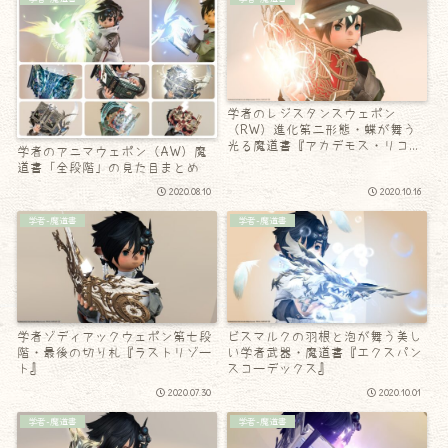
学者のレジスタンスウェポン
（RW）進化第二形態・蝶が舞う
光る魔道書『アカデモス・リコレ
学者のアニマウェポン（AW）魔
クション』
道書「全段階」の見た目まとめ
2020.08.10
2020.10.16
学者-魔道書
学者-魔道書
学者ゾディアックウェポン第七段
ビスマルクの羽根と泡が舞う美し
階・最後の切り札『ラストリゾー
い学者武器・魔道書『エクスパン
ト』
スコーデックス』
2020.07.30
2020.10.01
学者-魔道書
学者-魔道書