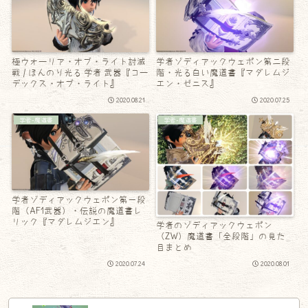
極ウォーリア・オブ・ライト討滅
学者ゾディアックウェポン第二段
戦 / ほんのり光る 学者 武器『コー
階・光る白い魔道書『マダレムジ
デックス・オブ・ライト』
エン・ゼニス』
2020.08.21
2020.07.25
学者-魔道書
学者-魔道書
学者ゾディアックウェポン第一段
階（AF1武器）・伝説の魔道書レ
リック『マダレムジエン』
学者のゾディアックウェポン
（ZW）魔道書「全段階」の見た
目まとめ
2020.07.24
2020.08.01