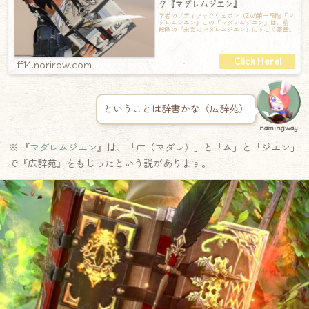
ク『マダレムジエン』
学者のゾディアックウェポン（ZW)第一段階『マ
ダレムジエン』この『マダレムジエン』は、前
段階の『未完のマダレムジエン』にすごく豪華
な装飾が施されたバージョンです。関連
ff14.norirow.com
ということは辞書かな（広辞苑）
namingway
※ 『
マダレムジエン
』は、「广（マダレ）」と「ム」と「ジエン」
で『広辞苑』をもじったという説があります。