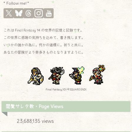
* Follow me! *
これは Final Fantasy 14 の世界の記憶と記録です。
この世界に感謝の気持ちを込めて、書き残します。
いつかの誰かの為に。何かの道標に。祈りと共に。
あなたの冒険がより幸多きものとなりますように。
Final Fantasy XIV © SQUARE ENIX
閲覧サレタ数・Page Views
23,688,135 views