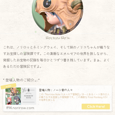
Norirow Note
これは、ノリロゥとネミングウェイ、そして妹のノリコちゃんが織りな
すお宝探しの冒険譚です。この素敵なエオルゼアの世界を旅しながら、
発掘したお宝物の記録を毎日ひとつずつ書き残しています。まぁ、よく
あるただの冒険記ですよ。
* 登場人物のご紹介.｡.:*
登場人物：ノート家の人々
この『Norirow Note エオルゼア冒険記』は―とあるノート家の三人
が織りなすお宝探しの冒険譚です。この素敵な Final Fantasy XIV
の世界を旅しな
ff14.norirow.com