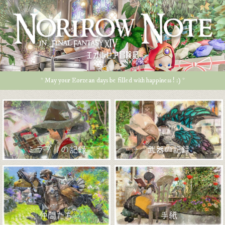
エオルゼア冒険記
* May your Eorzean days be filled with happiness ! :) *
ミラプリの記録
武器の記録
仲間たち
手紙