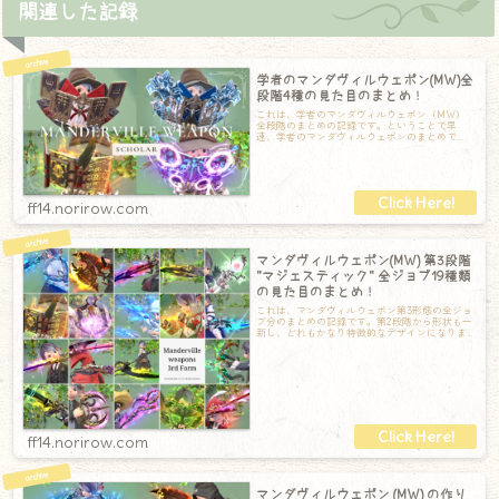
関連した記録
学者のマンダヴィルウェポン(MW)全
段階4種の見た目のまとめ！
これは、学者のマンダヴィルウェポン（MW）
全段階のまとめの記録です。ということで早
速、学者のマンダヴィルウェポンのまとめで
す！第一段階：マンダヴィル第一形態の『マン
ダヴ
ff14.norirow.com
マンダヴィルウェポン(MW) 第3段階
"マジェスティック" 全ジョブ19種類
の見た目のまとめ！
これは、マンダヴィルウェポン第3形態の全ジョ
ブ分のまとめの記録です。第2段階から形状も一
新し、どれもかなり特徴的なデザインになりま
した。それでは早速、全ジョブのまとめで
ff14.norirow.com
マンダヴィルウェポン (MW) の作り