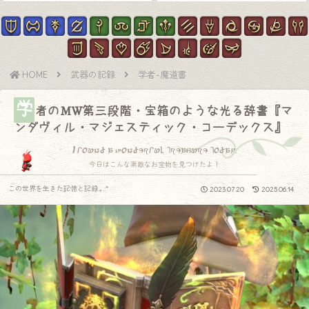
HOME
武器の記録
学者-魔道書
学
者のMW第三段階・宝箱のような光る辞書『マ
ンダヴィル・マジェスティック・コーデックス』
I found a wonderful treasure today.
今日はこんな素敵なお宝物を見つけたよ！
この世界を生きた記憶と記録.｡.:*
2023.07.20
2025.06.14