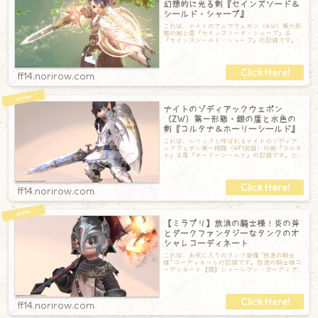
幻想的に光る剣『セインズソード＆
シールド・シャープ』
これは、ナイトのアニマウェポン（AW）第六形
態の剣と盾『セインズソード・シャープ』＆
『セインズシールド・シャープ』の記録です。
通常時は前段階とまったく同じ。金属感の強い
ff14.norirow.com
ナイトのゾディアックウェポン
（ZW）第一形態・銀の盾と水色の
剣『コルタナ＆ホーリーシールド』
これは、レリックと呼ばれるナイトのゾディア
ックウェポン第一段階（AF1武器）の剣『コルタ
ナ』＆盾『ホーリーシールド』の記録です。と
ても美しい剣と盾で、Lv50で装備でき
ff14.norirow.com
【ミラプリ】放浪の騎士様！炎の斧
とダークファンタジーなタンクのオ
シャレコーディネート
これは、お気に入りのタンク装備 “放浪の騎士
様” コーディネートの記録です。放浪の騎士様コ
ーディネート【頭】シャーレアン・ガーディア
ンヘルム【胴】クリプトラーカー・ディ
ff14.norirow.com