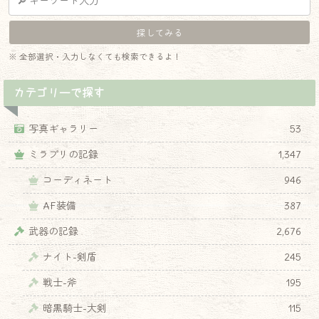
※ 全部選択・入力しなくても検索できるよ！
カテゴリーで探す
写真ギャラリー
53
ミラプリの記録
1,347
コーディネート
946
AF装備
387
武器の記録
2,676
ナイト-剣盾
245
戦士-斧
195
暗黒騎士-大剣
115