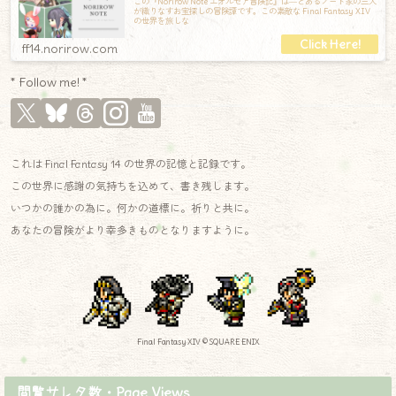
この『Norirow Note エオルゼア冒険記』は―とあるノート家の三人
が織りなすお宝探しの冒険譚です。この素敵な Final Fantasy XIV
の世界を旅しな
ff14.norirow.com
* Follow me! *
これは Final Fantasy 14 の世界の記憶と記録です。
この世界に感謝の気持ちを込めて、書き残します。
いつかの誰かの為に。何かの道標に。祈りと共に。
あなたの冒険がより幸多きものとなりますように。
Final Fantasy XIV © SQUARE ENIX
閲覧サレタ数・Page Views