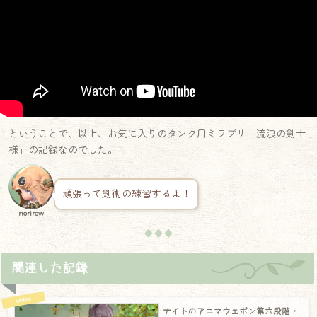
ということで、以上、お気に入りのタンク用ミラプリ「流浪の剣士
様」の記録なのでした。
頑張って剣術の練習するよ！
norirow
♦♦♦
関連した記録
ナイトのアニマウェポン第六段階・