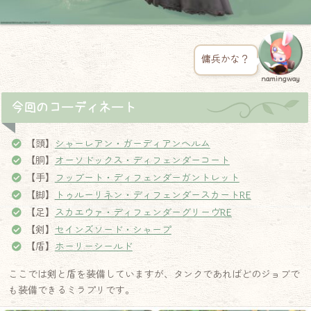
傭兵かな？
namingway
今回のコーディネート
【頭】
シャーレアン・ガーディアンヘルム
【胴】
オーソドックス・ディフェンダーコート
【手】
フッブート・ディフェンダーガントレット
【脚】
トゥルーリネン・ディフェンダースカートRE
【足】
スカエウァ・ディフェンダーグリーヴRE
【剣】
セインズソード・シャープ
【盾】
ホーリーシールド
ここでは剣と盾を装備していますが、タンクであればどのジョブで
も装備できるミラプリです。