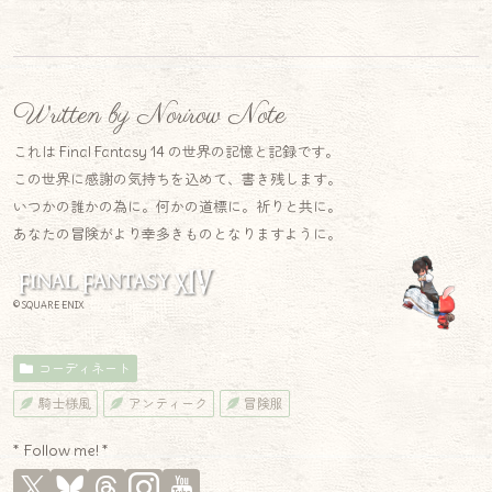
Written by Norirow Note
これは Final Fantasy 14 の世界の記憶と記録です。
この世界に感謝の気持ちを込めて、書き残します。
いつかの誰かの為に。何かの道標に。祈りと共に。
あなたの冒険がより幸多きものとなりますように。
© SQUARE ENIX
コーディネート
騎士様風
アンティーク
冒険服
* Follow me! *