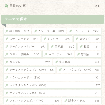
冒険の知恵
54
テーマで探す
騎士様風
403
カントリー風
509
アンティーク
1388
スチームパンク
642
ミリタリー
310
ゴシック
254
ダークファンタジー
297
天界風
350
和風
317
ロボット機械系
603
カジュアル
542
冒険服
1118
コスプレ
242
光る武器
762
ゾディアックウェポン（ZW）
88
アニマウェポン（AW）
153
エウレカウェポン（EW）
107
レジスタンスウェポン（RW）
117
マンダヴィルウェポン（MW）
210
ファントムウェポン（PW）
179
課金アイテム
316