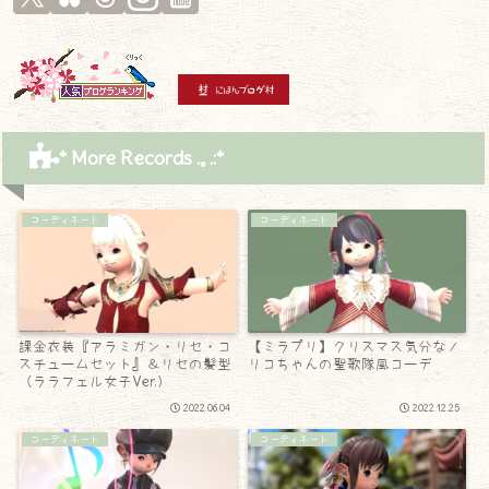
* More Records .｡.:*
コーディネート
コーディネート
課金衣装『アラミガン・リセ・コ
【ミラプリ】クリスマス気分なノ
スチュームセット』＆リセの髪型
リコちゃんの聖歌隊風コーデ
（ララフェル女子Ver.）
2022.06.04
2022.12.25
コーディネート
コーディネート