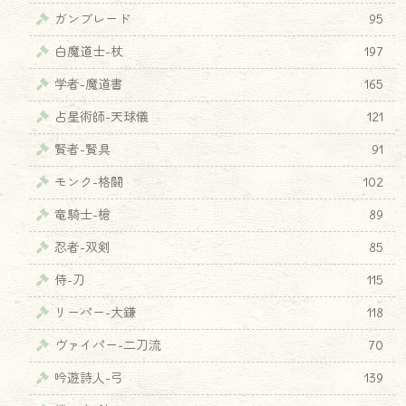
ガンブレード
95
白魔道士-杖
197
学者-魔道書
165
占星術師-天球儀
121
賢者-賢具
91
モンク-格闘
102
竜騎士-槍
89
忍者-双剣
85
侍-刀
115
リーパー-大鎌
118
ヴァイパー-二刀流
70
吟遊詩人-弓
139