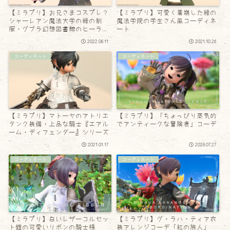
【ミラプリ】お兄さまコスプレ？
【ミラプリ】可愛く着崩した緑の
シャーレアン魔法大学の緑の制
魔法学院の学生さん風コーディネ
服・グブラ幻想図書館のヒーラー
ート
コーデ
2022.06.11
2021.10.26
コーディネート
コーディネート
【ミラプリ】マトーヤのアトリエ
【ミラプリ】「ちょっぴり蒸気的
タンク装備・上品な騎士『エアル
でアンティークな冒険者」コーデ
ーム・ディフェンダー』シリーズ
2021.01.17
2026.07.27
コーディネート
コーディネート
【ミラプリ】白いレザーコルセッ
【ミラプリ】グ・ラハ・ティア衣
ト鎧の可愛いリボンの騎士様
装アレンジコーデ「紅の旅人」