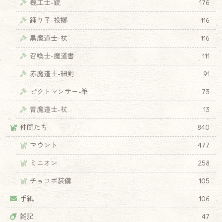
機工士-銃
176
踊り子-投擲
116
黒魔道士-杖
116
召喚士-魔道書
111
赤魔道士-細剣
91
ピクトマンサー-筆
73
青魔道士-杖
13
仲間たち
840
マウント
477
ミニオン
258
チョコボ装備
105
手紙
106
雑記
47