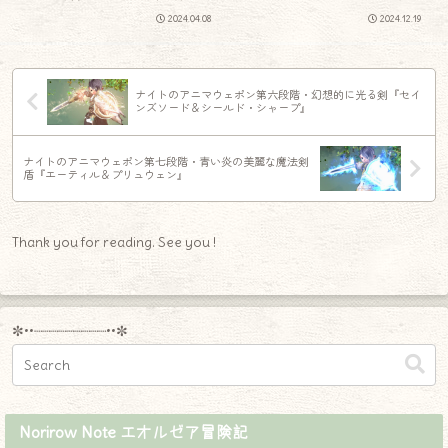
2024.04.08
2024.12.19
ナイトのアニマウェポン第六段階・幻想的に光る剣『セイ
ンズソード＆シールド・シャープ』
ナイトのアニマウェポン第七段階・青い炎の美麗な魔法剣
盾『エーティル＆プリュウェン』
Thank you for reading. See you !
✼••┈┈┈┈┈┈┈┈┈••✼
Norirow Note エオルゼア冒険記