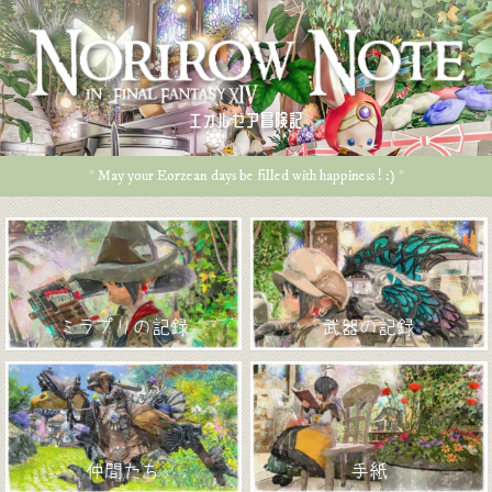
エオルゼア冒険記
* May your Eorzean days be filled with happiness ! :) *
ミラプリの記録
武器の記録
仲間たち
手紙