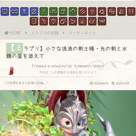
HOME
ミラプリの記録
コーディネート
【ミ
ラプリ】小さな流浪の剣士様・光の剣と水
鏡の盾を添えて
I found a wonderful treasure today.
今日はこんな素敵なお宝物を見つけたよ！
この世界を生きた記憶と記録.｡.:*
2023.04.13
2025.11.01