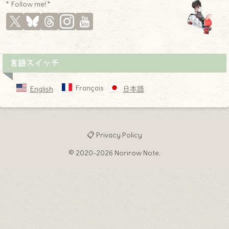
* Follow me! *
言語スイッチ
Français
English
日本語
📋 Privacy Policy
© 2020-2026 Norirow Note.