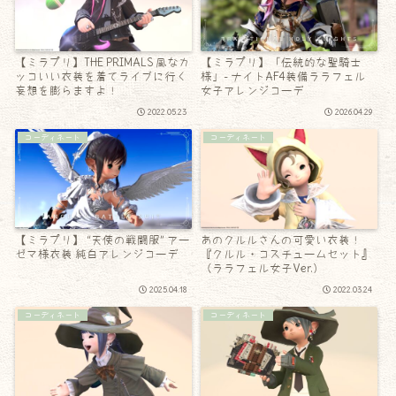
【ミラプリ】THE PRIMALS 風なカ
【ミラプリ】「伝統的な聖騎士
ッコいい衣装を着てライブに行く
様」- ナイトAF4装備ララフェル
妄想を膨らますよ！
女子アレンジコーデ
2022.05.23
2026.04.29
コーディネート
コーディネート
【ミラプリ】 “天使の戦闘服” アー
あのクルルさんの可愛い衣装！
ゼマ様衣装 純白アレンジコーデ
『クルル・コスチュームセット』
（ララフェル女子Ver.）
2025.04.18
2022.03.24
コーディネート
コーディネート