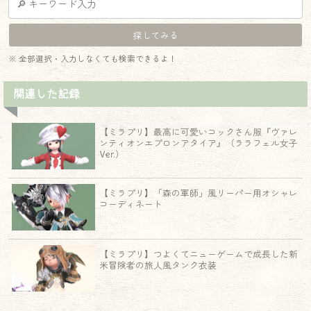
※ 全部選択・入力しなくても検索できるよ！
関連した記録
【ミラプリ】最高に可愛いコックさん服『ヴァレ
ンティオンエプロンアタイア』（ララフェル女子
Ver.）
【ミラプリ】「森の軍師」風リーパー用オシャレ
コーディネート
【ミラプリ】つよくてニューゲームで成長した新
米冒険者の旅人風タンク衣装