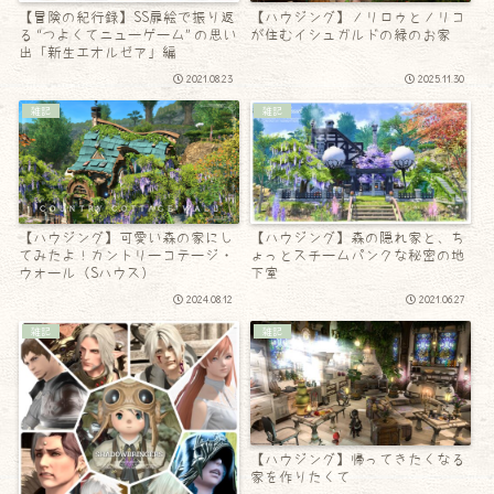
【冒険の紀行録】SS扉絵で振り返
【ハウジング】ノリロゥとノリコ
る “つよくてニューゲーム” の思い
が住むイシュガルドの緑のお家
出「新生エオルゼア」編
2021.08.23
2025.11.30
雑記
雑記
【ハウジング】可愛い森の家にし
【ハウジング】森の隠れ家と、ち
てみたよ！カントリーコテージ・
ょっとスチームパンクな秘密の地
ウォール（Sハウス）
下室
2024.08.12
2021.06.27
雑記
雑記
【ハウジング】帰ってきたくなる
家を作りたくて