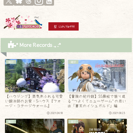
* More Records .｡.:*
雑記
雑記
【ハウジング】蒸気あふれる可愛
【冒険の紀行録】SS扉絵で振り返
い鍛冶師のお家・Sハウス『フォ
る “つよくてニューゲーム” の思い
ージ・コテージウォール』
出「蒼天のイシュガルド」編
2021.04.18
2021.09.23
雑記
雑記