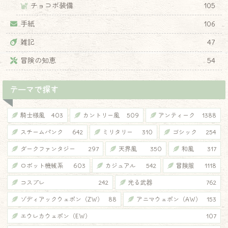
チョコボ装備
105
手紙
106
雑記
47
冒険の知恵
54
テーマで探す
騎士様風
403
カントリー風
509
アンティーク
1388
スチームパンク
642
ミリタリー
310
ゴシック
254
ダークファンタジー
297
天界風
350
和風
317
ロボット機械系
603
カジュアル
542
冒険服
1118
コスプレ
242
光る武器
762
ゾディアックウェポン（ZW）
88
アニマウェポン（AW）
153
エウレカウェポン（EW）
107