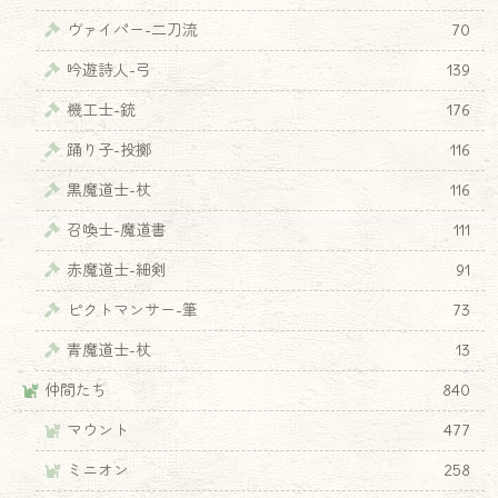
ヴァイパー-二刀流
70
吟遊詩人-弓
139
機工士-銃
176
踊り子-投擲
116
黒魔道士-杖
116
召喚士-魔道書
111
赤魔道士-細剣
91
ピクトマンサー-筆
73
青魔道士-杖
13
仲間たち
840
マウント
477
ミニオン
258