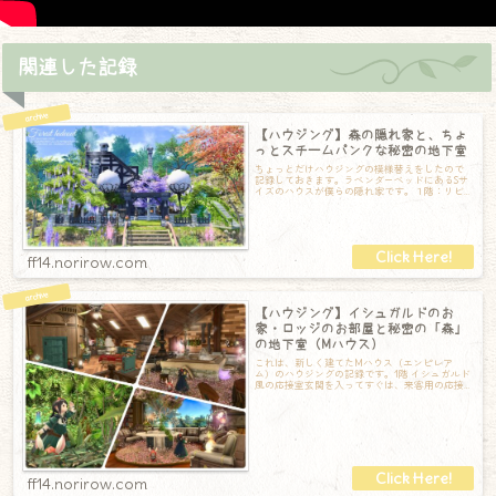
関連した記録
【ハウジング】森の隠れ家と、ちょ
っとスチームパンクな秘密の地下室
ちょっとだけハウジングの模様替えをしたので
記録しておきます。ラベンダーベッドにあるSサ
イズのハウスが僕らの隠れ家です。１階：リビ
ングダイニング１階はリビングとダイニング
ff14.norirow.com
【ハウジング】イシュガルドのお
家・ロッジのお部屋と秘密の「森」
の地下室（Mハウス）
これは、新しく建てたMハウス（エンピレア
ム）のハウジングの記録です。1階 イシュガルド
風の応接室玄関を入ってすぐは、来客用の応接
室にしてみました。エンピレアムなので、ち
ff14.norirow.com