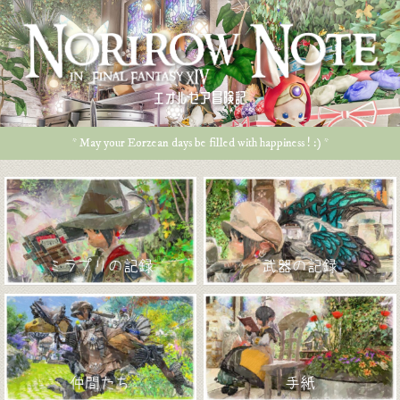
エオルゼア冒険記
* May your Eorzean days be filled with happiness ! :) *
ミラプリの記録
武器の記録
仲間たち
手紙