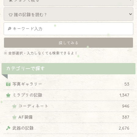
※ 全部選択・入力しなくても検索できるよ！
カテゴリーで探す
写真ギャラリー
53
ミラプリの記録
1,347
コーディネート
946
AF装備
387
武器の記録
2,676