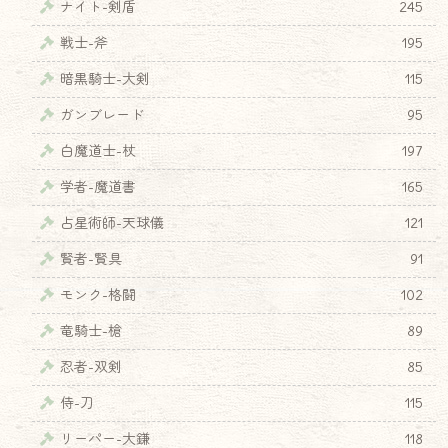
ナイト-剣盾
245
戦士-斧
195
暗黒騎士-大剣
115
ガンブレード
95
白魔道士-杖
197
学者-魔道書
165
占星術師-天球儀
121
賢者-賢具
91
モンク-格闘
102
竜騎士-槍
89
忍者-双剣
85
侍-刀
115
リーパー-大鎌
118