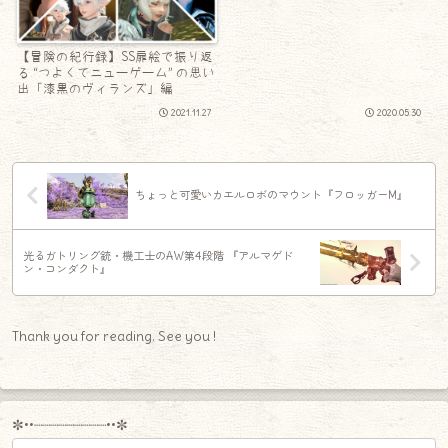
【冒険の紀行録】SS扉絵で振り返
る “つよくてニューゲーム” の思い
出「漆黒のヴィランズ」編
2021.11.27
2020.05.30
ちょっと可愛いカエルロボのマウント『フロッガーM』
光るガトリング銃・機工士のAW第4段階 『アルマゲド
ン・コンダクト』
Thank you for reading. See you !
✼••┈┈┈┈┈┈┈┈┈••✼