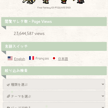
Final Fantasy XIV © SQUARE ENIX
閲覧サレタ数・Page Views
23,644,587 views
言語スイッチ
Français
English
日本語
絞り込み検索