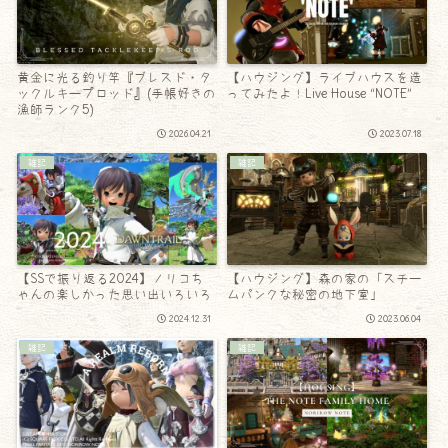
黄金に光る釣り竿『ブレスド・タ
【ハウジング】ライブハウスを造
ックルキープロッド』(手帳好きの
ってみたよ！Live House “NOTE”
漁師ランク5)
2026.04.21
2023.07.18
雑記
雑記
【SSで振り返る2024】ノリコち
【ハウジング】森の家の「スチー
ゃんの楽しかった思い出いろいろ
ムパンクな秘密の地下室」
2024.12.31
2023.06.04
雑記
雑記