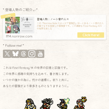
* 登場人物のご紹介.｡.:*
登場人物：ノート家の人々
この『Norirow Note エオルゼア冒険記』は―とあるノート家の三人
が織りなすお宝探しの冒険譚です。この素敵な Final Fantasy XIV
の世界を旅しな
ff14.norirow.com
* Follow me! *
これは Final Fantasy 14 の世界の記憶と記録です。
この世界に感謝の気持ちを込めて、書き残します。
いつかの誰かの為に。何かの道標に。祈りと共に。
あなたの冒険がより幸多きものとなりますように。