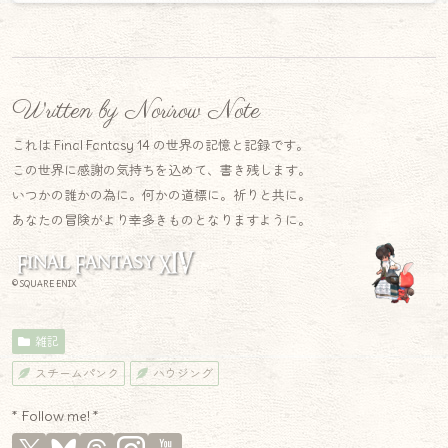
Written by Norirow Note
これは Final Fantasy 14 の世界の記憶と記録です。
この世界に感謝の気持ちを込めて、書き残します。
いつかの誰かの為に。何かの道標に。祈りと共に。
あなたの冒険がより幸多きものとなりますように。
© SQUARE ENIX
雑記
スチームパンク
ハウジング
* Follow me! *