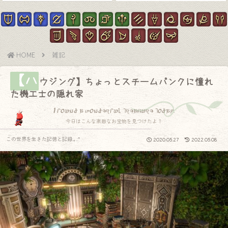
HOME
雑記
【ハ
ウジング】ちょっとスチームパンクに憧れ
た機工士の隠れ家
I found a wonderful treasure today.
今日はこんな素敵なお宝物を見つけたよ！
この世界を生きた記憶と記録.｡.:*
2020.05.27
2022.05.08