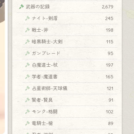
武器の記録
2,679
ナイト-剣盾
245
戦士-斧
198
暗黒騎士-大剣
115
ガンブレード
95
白魔道士-杖
197
学者-魔道書
165
占星術師-天球儀
121
賢者-賢具
91
モンク-格闘
102
竜騎士-槍
89