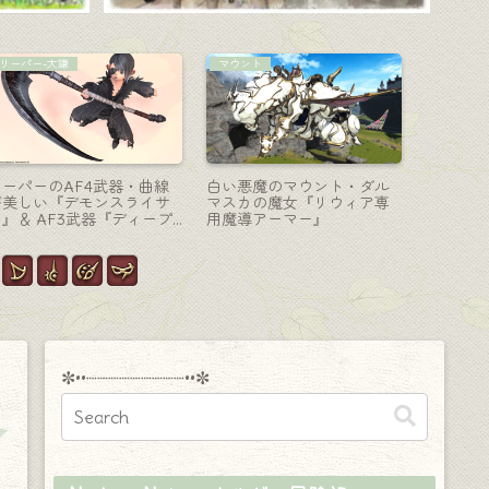
ミニオン
白魔道士-杖
武器の記
クロワッサンのような可愛
白魔道士のマンダヴィルウ
マンダヴ
い羊のFF9ミニオン『タイ
ェポン（MW）第一段階『マ
第3段階
ニーヤーン』
ンダヴィル・ケーン』
全ジョブ
まとめ！
✼••┈┈┈┈┈┈┈┈┈••✼