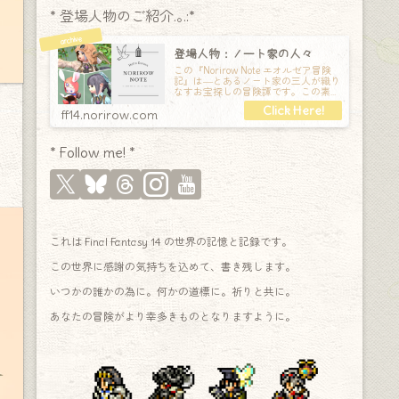
* 登場人物のご紹介.｡.:*
登場人物：ノート家の人々
この『Norirow Note エオルゼア冒険
記』は―とあるノート家の三人が織り
なすお宝探しの冒険譚です。この素敵
な Final Fantasy XIV の世界を旅しな
ff14.norirow.com
* Follow me! *
これは Final Fantasy 14 の世界の記憶と記録です。
この世界に感謝の気持ちを込めて、書き残します。
いつかの誰かの為に。何かの道標に。祈りと共に。
あなたの冒険がより幸多きものとなりますように。