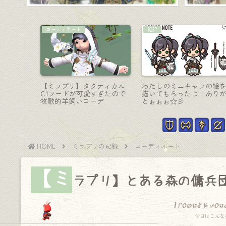
コーディネート
学者-魔道書
ト・ダル
【ミラプリ】「宇宙(そら)の
世にも珍しいクリーム抹
ウィア専
騎士様」コスモスーツアレ
色紙のかわいい森の学者
ンジコーデ
『グリダニアンエリート
コーデックス』
HOME
ミラプリの記録
コーディネート
【ミ
ラプリ】とある森の傭兵
I found a won
今日はこんな