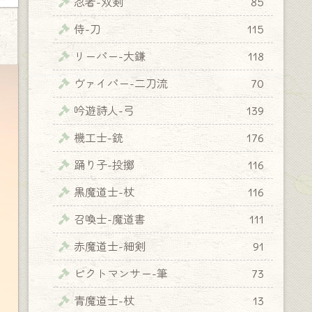
忍者-双剣
85
侍-刀
115
リーパー-大鎌
118
ヴァイパー-二刀流
70
吟遊詩人-弓
139
機工士-銃
176
踊り子-投擲
116
黒魔道士-杖
116
召喚士-魔道書
111
赤魔道士-細剣
91
ピクトマンサー-筆
73
青魔道士-杖
13