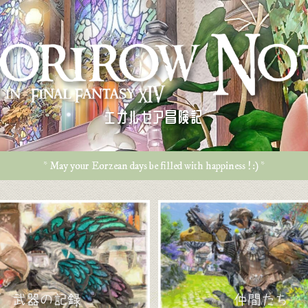
エオルゼア冒険記
* May your Eorzean days be filled with happiness ! :) *
武器の記録
仲間たち