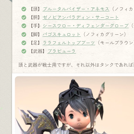
【頭】
ブルータルバイザー・アネモス
（ノフィカ
【胴】
ゼノビアンパラディン・サーコート
【手】
シースワロー・ディフェンダーグローブ
（
【脚】
パゴスキュロット
（ノフィカグリーン）
【足】
ララフェルトップブーツ
（モールブラウン
【武器】
ブラビューラ
頭と武器が戦士用ですが、それ以外はタンクであれば