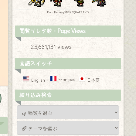
Final Fantasy XIV © SQUARE ENIX
閲覧サレタ数・Page Views
23,681,131 views
言語スイッチ
Français
English
日本語
絞り込み検索
y