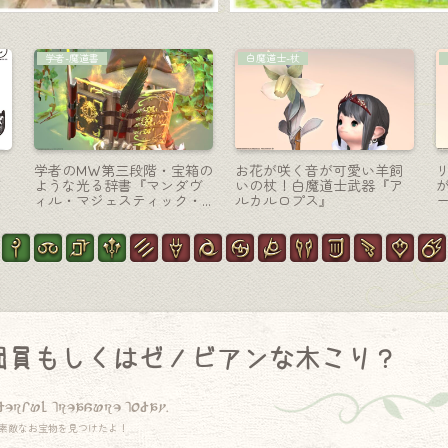
モンク-格闘
マウント
茶
まるでリットアティンのよ
お友達紹介キャンペーン報
本
うなモンクの盾形格闘武器
酬のマウント・伝説のラス
・
『レイクランド・クロー』
ボスで最強のドラゴン『ツ
インタニア』
団員もしくはゼノビアンな木こり？
derful treasure today.
素敵なお宝物を見つけたよ！