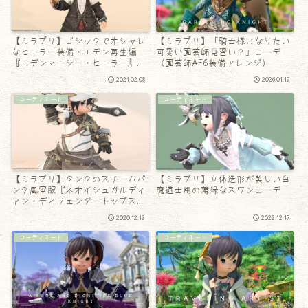
【ミラプリ】ゴシックでオシャレ
【ミラプリ】「騎士様になりたい
なヒーラー装備・エデン再生編
可愛い園芸師見習い？」コーデ
『エデンマーシー・ヒーラー』シ
（園芸師AF6装備アレンジ）
リーズ
2021.02.08
2026.01.19
コーディネート
コーディネート
【ミラプリ】タンクのスチームパ
【ミラプリ】立体造形が美しい白
ンク風軍服『ネオイシュガルディ
魔道士用の薄緑なスワンコーデ
アン・ディフェンダートップス』
を使った普段着
2020.12.12
2022.12.17
コーディネート
コーディネート