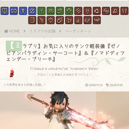
HOME
ミラプリの記録
コーディネート
【ミ
ラプリ】お気に入りのタンク軽装備『ゼノ
ビアンパラディン・サーコート』＆『ノマドディフ
ェンダー・ブリーチ』
I found a wonderful treasure today.
今日はこんな素敵なお宝物を見つけたよ！
この世界を生きた記憶と記録.｡.:*
2020.11.23
2025.11.01