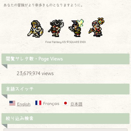
あなたの冒険がより幸多きものとなりますように。
Final Fantasy XIV © SQUARE ENIX
閲覧サレタ数・Page Views
23,679,974 views
言語スイッチ
Français
English
日本語
絞り込み検索