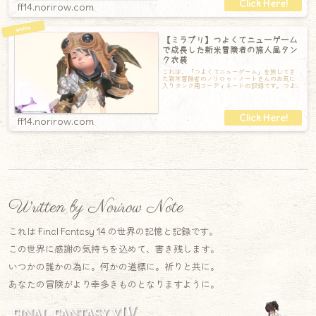
ff14.norirow.com
【ミラプリ】つよくてニューゲーム
で成長した新米冒険者の旅人風タン
ク衣装
これは、「つよくてニューゲーム」を旅してき
た新米冒険者のノリロゥ・ノートさんのお気に
入りタンク用コーディネートの記録です。つよ
くてニューゲームも終盤を迎えてきて、新米冒
ff14.norirow.com
Written by Norirow Note
これは Final Fantasy 14 の世界の記憶と記録です。
この世界に感謝の気持ちを込めて、書き残します。
いつかの誰かの為に。何かの道標に。祈りと共に。
あなたの冒険がより幸多きものとなりますように。