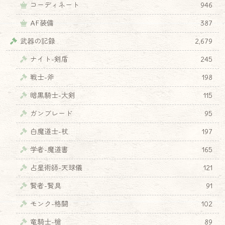
コーディネート
946
AF装備
387
武器の記録
2,679
ナイト-剣盾
245
戦士-斧
198
暗黒騎士-大剣
115
ガンブレード
95
白魔道士-杖
197
学者-魔道書
165
占星術師-天球儀
121
賢者-賢具
91
モンク-格闘
102
竜騎士-槍
89