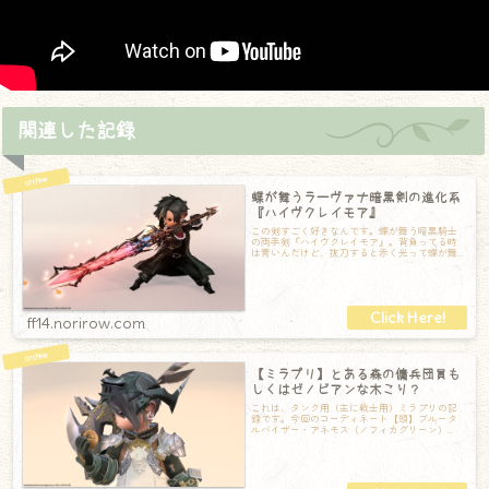
関連した記録
蝶が舞うラーヴァナ暗黒剣の進化系
『ハイヴクレイモア』
この剣すごく好きなんです。蝶が舞う暗黒騎士
の両手剣『ハイヴクレイモア』。背負ってる時
は青いんだけど、抜刀すると赤く光って蝶が舞
ってくれます。背中の時点で光ってるのもカッ
ff14.norirow.com
【ミラプリ】とある森の傭兵団員も
しくはゼノビアンな木こり？
これは、タンク用（主に戦士用）ミラプリの記
録です。今回のコーディネート【頭】ブルータ
ルバイザー・アネモス（ノフィカグリーン）
【胴】ゼノビアンパラディン・サーコート
【手】