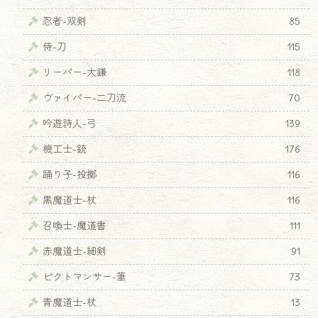
忍者-双剣
85
侍-刀
115
リーパー-大鎌
118
ヴァイパー-二刀流
70
吟遊詩人-弓
139
機工士-銃
176
踊り子-投擲
116
黒魔道士-杖
116
召喚士-魔道書
111
赤魔道士-細剣
91
ピクトマンサー-筆
73
青魔道士-杖
13