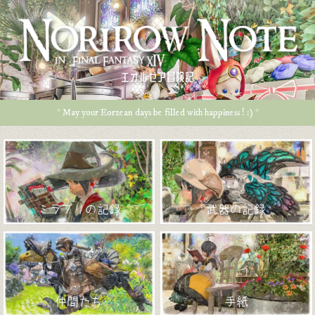
エオルゼア冒険記
* May your Eorzean days be filled with happiness ! :) *
ミラプリの記録
武器の記録
仲間たち
手紙