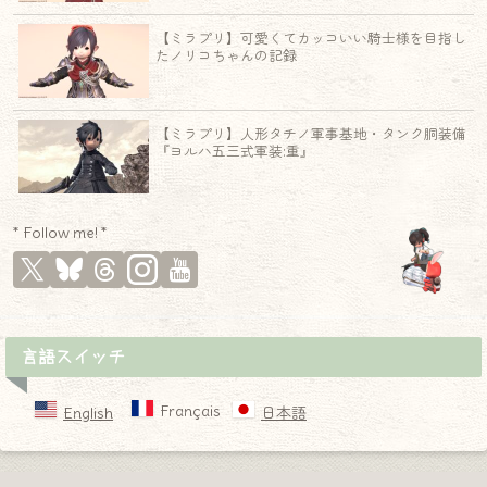
【ミラプリ】可愛くてカッコいい騎士様を目指し
たノリコちゃんの記録
【ミラプリ】人形タチノ軍事基地・タンク胴装備
『ヨルハ五三式軍装:重』
* Follow me! *
言語スイッチ
Français
English
日本語