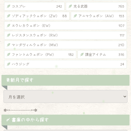
コスプレ
242
光る武器
765
ゾディアックウェポン（ZW）
88
アニマウェポン（AW）
153
エウレカウェポン（EW）
107
レジスタンスウェポン（RW）
117
マンダヴィルウェポン（MW）
210
ファントムウェポン（PW）
182
課金アイテム
316
ハウジング
24
更新月で探す
✼••┈┈┈┈┈┈┈┈┈••✼
〆 書庫の中から探す