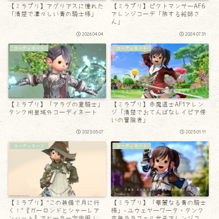
【ミラプリ】アグリアスに憧れた
【ミラプリ】ピクトマンサーAF6
「清楚で凛々しい青の騎士様」
アレンジコーデ「旅する絵師さ
ん」
2026.04.04
2024.07.31
コーディネート
コーディネート
【ミラプリ】「アラグの重騎士」
【ミラプリ】赤魔道士AF1アレン
タンク用星域外コーディネート
ジ「清楚でおてんばなレイピア使
いの冒険者」
2023.05.07
2025.01.11
コーディネート
コーディネート
【ミラプリ】“この装備で月に行
【ミラプリ】「華麗なる青の騎士
く！”『ガーロンドとシャーレア
様」- ユウェヤーワータ・タンク
ンハット』でヒーラー宇宙服！
衣装ララフェル女子アレンジコー