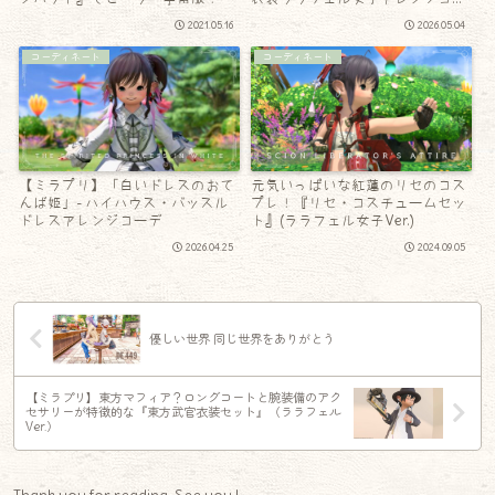
デ
2021.05.16
2026.05.04
コーディネート
コーディネート
【ミラプリ】「白いドレスのおて
元気いっぱいな紅蓮のリセのコス
んば姫」- ハイハウス・バッスル
プレ！『リセ・コスチュームセッ
ドレスアレンジコーデ
ト』(ララフェル女子Ver.)
2026.04.25
2024.09.05
優しい世界 同じ世界をありがとう
【ミラプリ】東方マフィア？ロングコートと腕装備のアク
セサリーが特徴的な『東方武官衣装セット』（ララフェル
Ver.）
Thank you for reading. See you !