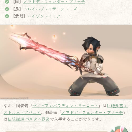
【脚】
ノマドディフェンダー・ブリーチ
【足】
トレイルブレイザーシューズ
【武器】
ハイヴクレイモア
なお、胴装備『
ゼノビアンパラディン・サーコート
』は
巨砲要塞 カ
ストルム・アバニア
、脚装備『
ノマドディフェンダー・ブリーチ
』
は
伝統試練 バルダム覇道
で入手することができます。