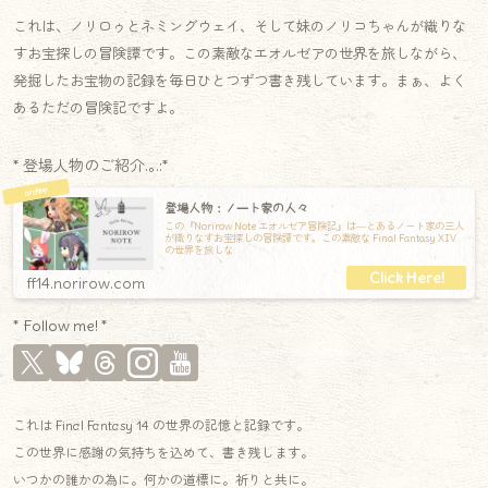
これは、ノリロゥとネミングウェイ、そして妹のノリコちゃんが織りな
すお宝探しの冒険譚です。この素敵なエオルゼアの世界を旅しながら、
発掘したお宝物の記録を毎日ひとつずつ書き残しています。まぁ、よく
あるただの冒険記ですよ。
* 登場人物のご紹介.｡.:*
登場人物：ノート家の人々
この『Norirow Note エオルゼア冒険記』は―とあるノート家の三人
が織りなすお宝探しの冒険譚です。この素敵な Final Fantasy XIV
の世界を旅しな
ff14.norirow.com
* Follow me! *
これは Final Fantasy 14 の世界の記憶と記録です。
この世界に感謝の気持ちを込めて、書き残します。
いつかの誰かの為に。何かの道標に。祈りと共に。