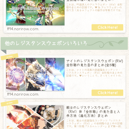
これは、吟遊詩人のアニマウェポン（AW）全形
態のまとめの記録です。▼ 📝 アニマウェポンの
作り方！光るエフェクトの様子は写真だけでは
伝わらないと思うので、ぜひ下の動画で
ff14.norirow.com
他のレジスタンスウェポンいろいろ
ナイトのレジスタンスウェポン (RW)
全形態の見た目のまとめ (全5種)
これは、ナイトの漆黒の武器強化コンテンツ・
レジスタンスウェポン（RW）全形態のまとめの
記録です。▼ということで、さっそくナイトの
レジスタンスウェポンの見た目のまとめです
ff14.norirow.com
戦士のレジスタンスウェポン
（RW）斧「全形態」の見た目と入
手方法（進化方法）まとめ
これは、戦士の武器強化コンテンツ「レジスタ
ンスウェポン（RW）」の全段階のまとめの記録
です。第１形態『スカルレンダー』まず第一段