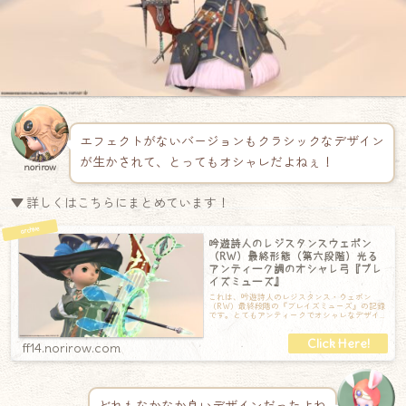
エフェクトがないバージョンもクラシックなデザイン
が生かされて、とってもオシャレだよねぇ！
norirow
▼ 詳しくはこちらにまとめています！
吟遊詩人のレジスタンスウェポン
（RW）最終形態（第六段階）光る
アンティーク調のオシャレ弓『ブレ
イズミューズ』
これは、吟遊詩人のレジスタンス・ウェポン
（RW）最終段階の『ブレイズミューズ』の記録
です。とてもアンティークでオシャレなデザイ
ンの弓です。木と金属の調和がとても美しく、
ff14.norirow.com