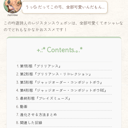
うっ💦 だってこの弓、全部可愛いんだもん…
norirow
この吟遊詩人のレジスタンスウェポンは、全部可愛くてオシャレな
のでどれもなかなかおススメです！
+.:* Contents.｡.*
第1形態『ブリリアンス』
第2形態『ブリリアンス・リコレクション』
第3形態『ジャッジオーダー・コンポジットボウ』
第4形態『ジャッジオーダー・コンポジットボウRE』
最終形態『ブレイズミューズ』
動画
進化させる方法まとめ
関連した記録