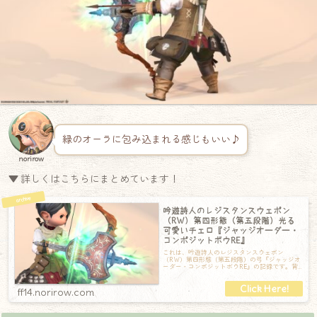
緑のオーラに包み込まれる感じもいい♪
norirow
▼ 詳しくはこちらにまとめています！
吟遊詩人のレジスタンスウェポン
（RW）第四形態（第五段階）光る
可愛いチェロ『ジャッジオーダー・
コンポジットボウRE』
これは、吟遊詩人のレジスタンスウェポン
（RW）第四形態（第五段階）の弓『ジャッジオ
ーダー・コンポジットボウRE』の記録です。背
負っているだけだと前段階の『ジャッジオーダ
ff14.norirow.com