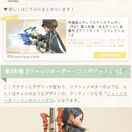
norirow
▼ 詳しくはこちらにまとめています！
吟遊詩人のレジスタンスウェポン
（RW）第ニ形態・光るオシャレ金
属弓『ブリリアンス・リコレクショ
ン』
吟遊詩人のレジスタンスウェポン（RW）第ニ形
態（第三段階）となる武器『ブリリアンス・リ
コレクション』背負っているだけだと第一段階
の『ブリリアンス』と全く同じ。弓を構える
ff14.norirow.com
第3形態『ジャッジオーダー・コンポジットボウ』
ここでガラッとデザインが変わり、クラシックギターのような、も
しくはチェロのようなデザインの、アンティークな弓『
ジャッジオ
ーダー・コンポジットボウ
』になります。