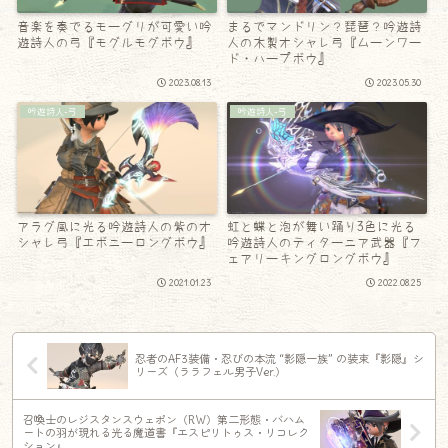
音楽を奏でるモーグリが可愛い吟
まるでマンドリン？琵琶？吟遊詩
遊詩人の弓『モグルモグボウ』
人の木製オシャレ弓『ムーンワー
ド・ハープボウ』
2023.08.13
2023.05.30
吟遊詩人-弓
吟遊詩人-弓
アラグ風に光る吟遊詩人の紫のオ
虹と蝶と泡が舞い踊り3色に光る
シャレ弓『エボニーロングボウ』
吟遊詩人のティターニア武器『フ
ェアリーキングロングボウ』
2021.01.23
2022.08.25
忍者のAF3装備・忍びの本流 “影隠一族” の装束『影隠』シ
リーズ（ララフェル男子Ver.）
召喚士のレジスタンスウェポン（RW）第二形態・バハム
ートの羽が現れる光る魔道書『エスピリトゥス・リコレク
ション』