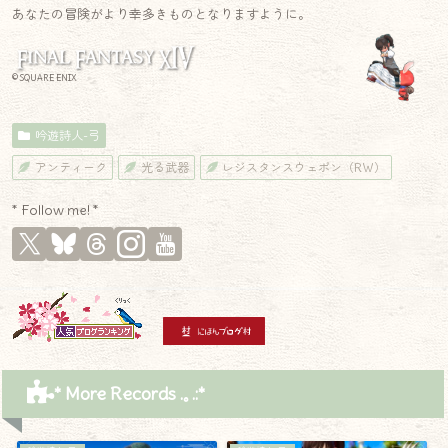
あなたの冒険がより幸多きものとなりますように。
© SQUARE ENIX
吟遊詩人-弓
アンティーク
光る武器
レジスタンスウェポン（RW）
* Follow me! *
* More Records .｡.:*