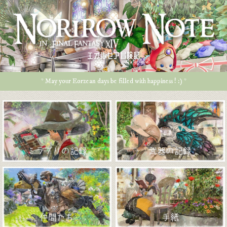
エオルゼア冒険記
* May your Eorzean days be filled with happiness ! :) *
ミラプリの記録
武器の記録
仲間たち
手紙