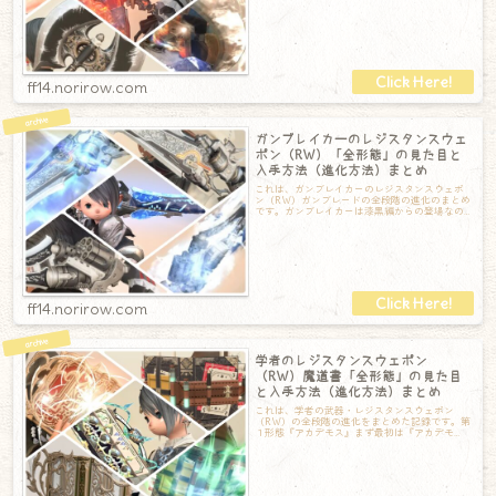
階は『スカルレンダー』。ちょっとインディ
ff14.norirow.com
ガンブレイカーのレジスタンスウェ
ポン（RW）「全形態」の見た目と
入手方法（進化方法）まとめ
これは、ガンブレイカーのレジスタンスウェポ
ン（RW）ガンブレードの全段階の進化のまとめ
です。ガンブレイカーは漆黒編からの登場なの
で、光るガンブレードはなかなか貴重な宝物
ff14.norirow.com
学者のレジスタンスウェポン
（RW）魔道書「全形態」の見た目
と入手方法（進化方法）まとめ
これは、学者の武器・レジスタンスウェポン
（RW）の全段階の進化をまとめた記録です。第
１形態『アカデモス』まず最初は『アカデモ
ス』からスタートです。とても美しい装丁の本
で