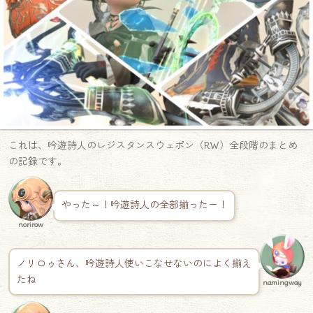
これは、吟遊詩人のレジスタンスウェポン（RW）全段階のまとめ
の記録です。
やった～！吟遊詩人の全部揃ったー！
norirow
ノリロゥさん、吟遊詩人使いこなせないのによく揃え
たね
namingway