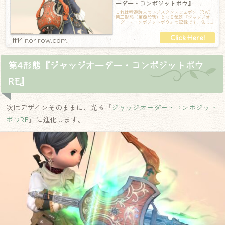
ーダー・コンポジットボウ』
これは吟遊詩人のレジスタンスウェポン（RW）
第三形態（第四段階）となる武器『ジャッジオ
ーダー・コンポジットボウ』の記録です。先っ
ぽのほうは金属ですが、全体的に木でできて
ff14.norirow.com
第4形態『ジャッジオーダー・コンポジットボウ
RE』
次はデザインそのままに、光る『
ジャッジオーダー・コンポジット
ボウRE
』に進化します。