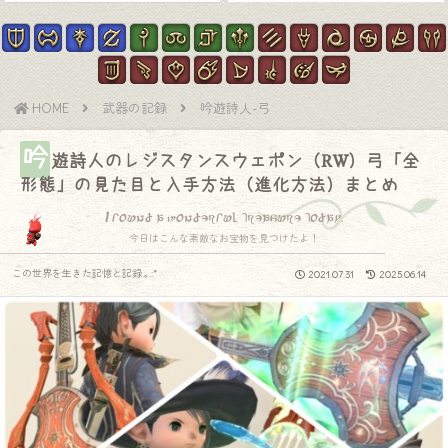
HOME
武器の記録
吟遊詩人-弓
吟
遊詩人のレジスタンスウェポン（RW）弓「全
形態」の見た目と入手方法（進化方法）まとめ
I found a wonderful treasure today.
今日はこんな素敵なお宝物を見つけたよ！
この世界を生きた記憶と記録.｡.:*
2021.07.31
2025.06.14