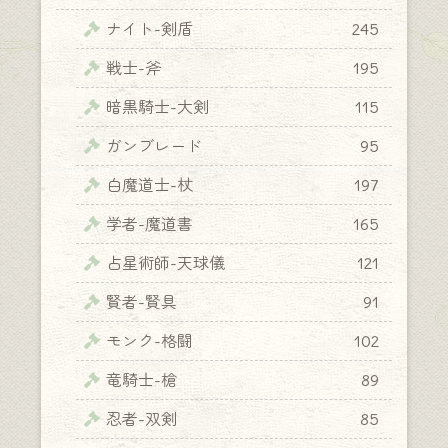
ナイト-剣盾
245
戦士-斧
195
暗黒騎士-大剣
115
ガンブレード
95
白魔道士-杖
197
学者-魔道書
165
占星術師-天球儀
121
賢者-賢具
91
モンク-格闘
102
竜騎士-槍
89
忍者-双剣
85