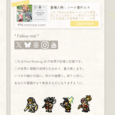
登場人物：ノート家の人々
この『Norirow Note エオルゼア冒険
記』は―とあるノート家の三人が織り
なすお宝探しの冒険譚です。この素敵
な Final Fantasy XIV の世界を旅しな
ff14.norirow.com
* Follow me! *
これは Final Fantasy 14 の世界の記憶と記録です。
この世界に感謝の気持ちを込めて、書き残します。
いつかの誰かの為に。何かの道標に。祈りと共に。
あなたの冒険がより幸多きものとなりますように。