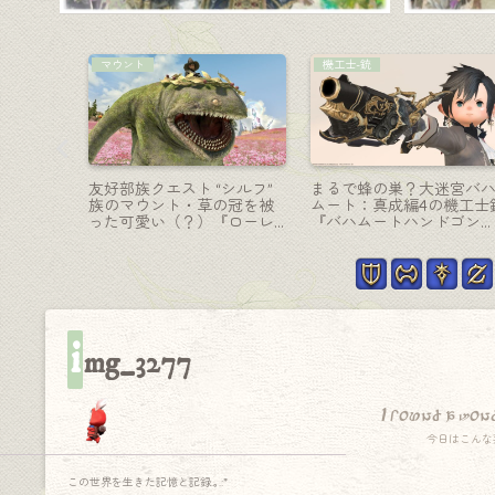
マウント
マウント
いローブ
封神演義のナタクの空飛ぶ
エウレカが映るバルデシ
ヤーワー
パオペエ？課金マウント
ンアーセナルの球体マウ
アレンジ
『風火二輪』
ト『デミオズマ』（3段階
形）
i
mg_3277
I found a won
今日はこんな
この世界を生きた記憶と記録.｡.:*