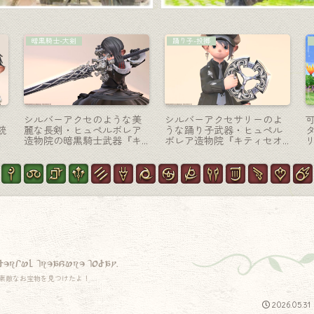
ナイト-剣盾
黒魔道士-杖
オ
ナイトのアニマウェポン第
まるでモビルスーツのよう
ン
二段階・光る譜面『オート
な黒魔道士武器『ロストア
変
クレール・アウォーク＆プ
ラガン・ロッドRE』
リトウェン・アウォーク』
derful treasure today.
素敵なお宝物を見つけたよ！
2026.05.31