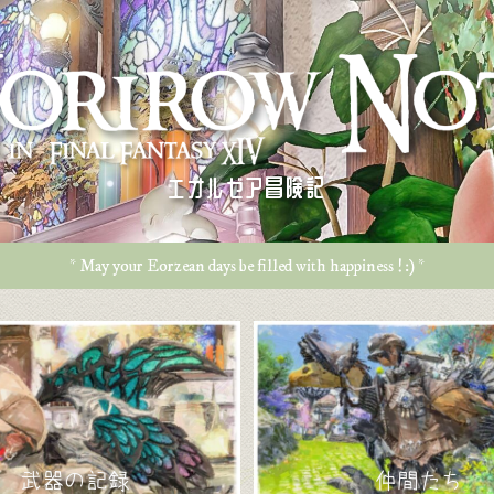
エオルゼア冒険記
* May your Eorzean days be filled with happiness ! :) *
武器の記録
仲間たち