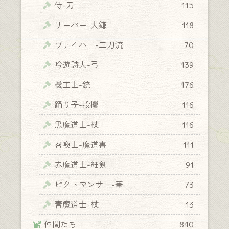
侍-刀
115
リーパー-大鎌
118
ヴァイパー-二刀流
70
吟遊詩人-弓
139
機工士-銃
176
踊り子-投擲
116
黒魔道士-杖
116
召喚士-魔道書
111
赤魔道士-細剣
91
ピクトマンサー-筆
73
青魔道士-杖
13
仲間たち
840