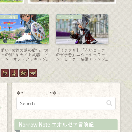
コーディネート
AF装備
コーディ
【ミラプリ】“刀を持った和
清楚な修道女・白魔道士の
【ミラプ
の軍服コーデ” 全ジョブ着ら
AF2装備『オリゾン』シリ
服っぽい
れる『レプリカ・スカイパ
ーズ（ララフェル女子Ver.）
めコーデ
イレーツ・ストライカージ
ャケット』
✼••┈┈┈┈┈┈┈┈┈••✼
Norirow Note エオルゼア冒険記