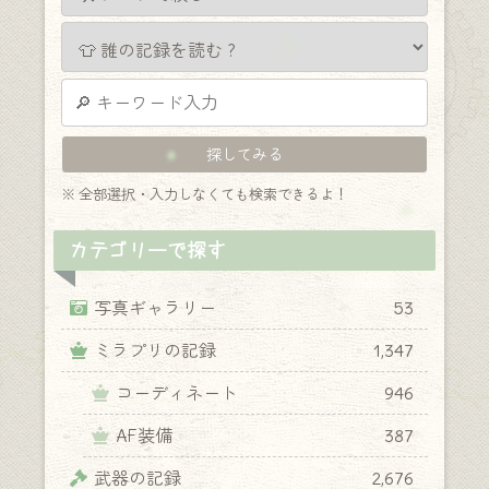
※ 全部選択・入力しなくても検索できるよ！
カテゴリーで探す
写真ギャラリー
53
ミラプリの記録
1,347
コーディネート
946
AF装備
387
武器の記録
2,676