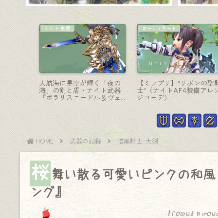
コーディネート
白魔道士-杖
器・曲線
【ミラプリ】キツネ風の毛
タンポポの綿毛と蝶が舞
スライサ
皮コートでヒーラーの冬の
踊る最高に可愛い白魔道
『ディープ
着こなし『白狐道着＆白狐
杖『アイムール・アネモ
サイズ』
面』
ス』(EW第2形態)
HOME
武器の記録
暗黒騎士-大剣
桜
舞い散る可愛いピンクの和風
ング』
I found a won