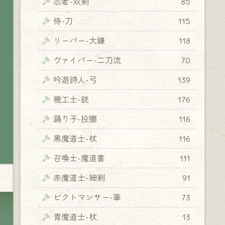
忍者-双剣
85
侍-刀
115
リーパー-大鎌
118
ヴァイパー-二刀流
70
吟遊詩人-弓
139
機工士-銃
176
踊り子-投擲
116
黒魔道士-杖
116
召喚士-魔道書
111
赤魔道士-細剣
91
ピクトマンサー-筆
73
青魔道士-杖
13