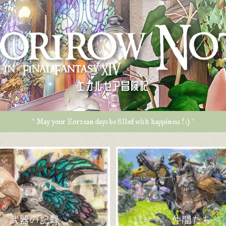
エオルゼア冒険記
* May your Eorzean days be filled with happiness ! :) *
武器の記録
仲間たち