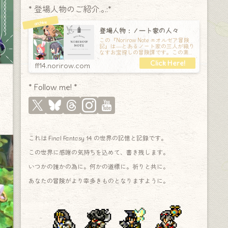
* 登場人物のご紹介.｡.:*
登場人物：ノート家の人々
この『Norirow Note エオルゼア冒険
記』は―とあるノート家の三人が織り
なすお宝探しの冒険譚です。この素敵
な Final Fantasy XIV の世界を旅しな
ff14.norirow.com
* Follow me! *
これは Final Fantasy 14 の世界の記憶と記録です。
この世界に感謝の気持ちを込めて、書き残します。
いつかの誰かの為に。何かの道標に。祈りと共に。
あなたの冒険がより幸多きものとなりますように。