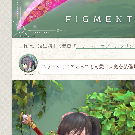
これは、暗黒騎士の武器『
ドリーム・オブ・スプリン
じゃーん！このとっても可愛い大剣を装備
noriko