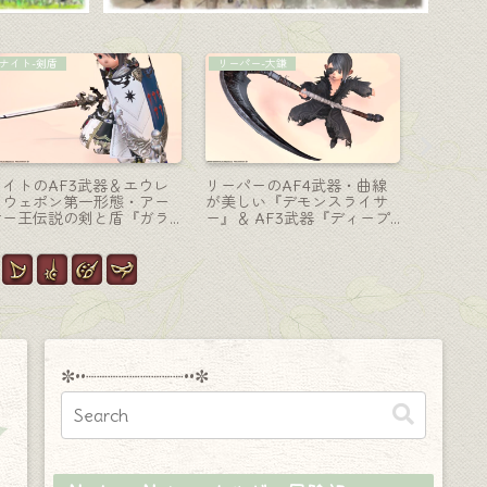
赤魔道士-細剣
手紙
召喚士-魔
極ダイヤウェポン捕獲作戦
新生10周年おめでとう！こ
極エター
赤魔道士” 武器・獅子のフ
れからもたくさんの「もう
喚士武器
ァンネル？『ダイヤウェポ
一つの世界」が続いていき
ョウの本
ン・ハンガー』
ますようにー
ーンズ・
✼••┈┈┈┈┈┈┈┈┈••✼