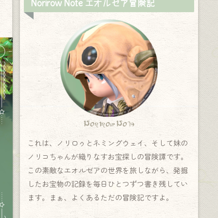
Norirow Note エオルゼア冒険記
Norirow Note
これは、ノリロゥとネミングウェイ、そして妹の
ノリコちゃんが織りなすお宝探しの冒険譚です。
この素敵なエオルゼアの世界を旅しながら、発掘
したお宝物の記録を毎日ひとつずつ書き残してい
ます。まぁ、よくあるただの冒険記ですよ。