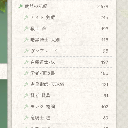
武器の記録
2,679
ナイト-剣盾
245
戦士-斧
198
暗黒騎士-大剣
115
ガンブレード
95
白魔道士-杖
197
学者-魔道書
165
占星術師-天球儀
121
賢者-賢具
91
モンク-格闘
102
竜騎士-槍
89