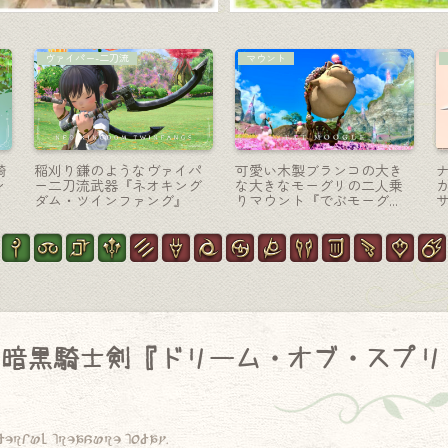
踊り子-投擲
コーディネート
い
トゲトゲが飛び出るサボテ
【ミラプリ】守護天節『ヴ
士
ン風の踊り子円月輪『ハイ
ァンパイアベスト』で可愛
“
ミスリル・ドワーヴングレ
いハロウィン用コーディネ
イヴ』
ート（ララフェルVer.）
 暗黒騎士剣『ドリーム・オブ・スプリ
derful treasure today.