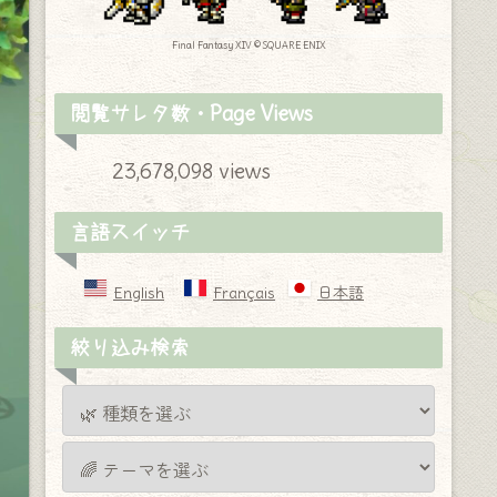
Final Fantasy XIV © SQUARE ENIX
閲覧サレタ数・Page Views
23,678,098 views
言語スイッチ
English
Français
日本語
絞り込み検索