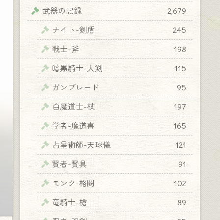
武器の記録
2,679
ナイト-剣盾
245
戦士-斧
198
暗黒騎士-大剣
115
ガンブレード
95
白魔道士-杖
197
学者-魔道書
165
占星術師-天球儀
121
賢者-賢具
91
モンク-格闘
102
竜騎士-槍
89