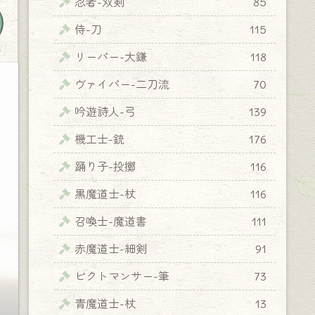
忍者-双剣
85
侍-刀
115
y
リーパー-大鎌
118
ヴァイパー-二刀流
70
吟遊詩人-弓
139
機工士-銃
176
踊り子-投擲
116
黒魔道士-杖
116
召喚士-魔道書
111
赤魔道士-細剣
91
ピクトマンサー-筆
73
青魔道士-杖
13