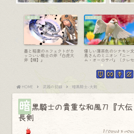
ナイト-剣盾
コーディネート
隊さん・
ナイトのAF4武器・羽根が
【ミラプリ】「トライヨ
タンク装
広がる変形盾と勇者の剣
の騎士様」- ケーツハリー
ィフェン
『セクエンス＆スリヴァー
ィフェンダー装備アレン
ララフェ
ザ』
コーデ
HOME
武器の記録
暗黒騎士-大剣
暗
黒騎士の貴重な和風刀『大伝
長剣
I found a won