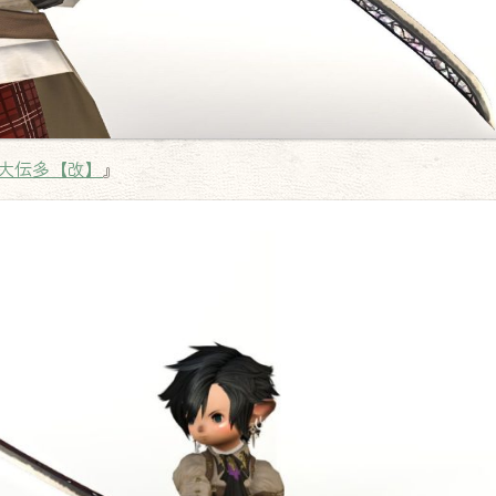
大伝多【改】
』