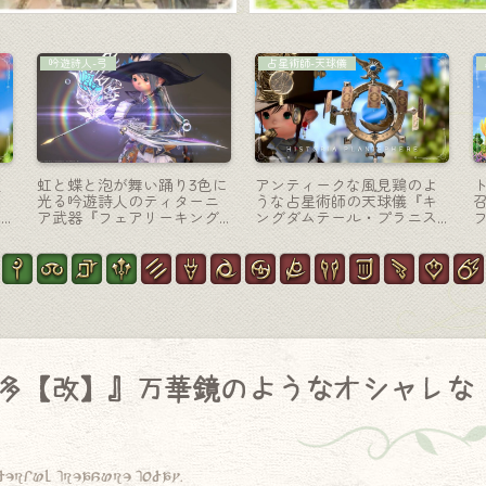
リーパー-大鎌
ミニオン
ラ
クラシックなエンジン搭載
リスの親戚？滑空する可愛
デ
リーパー武器・バブイルの
い小型哺乳類のミニオン
マ
ジ
塔の大鎌『インペリアル・
『モモンガ』
マジテックウォーサイズ』
多【改】』万華鏡のようなオシャレな
derful treasure today.