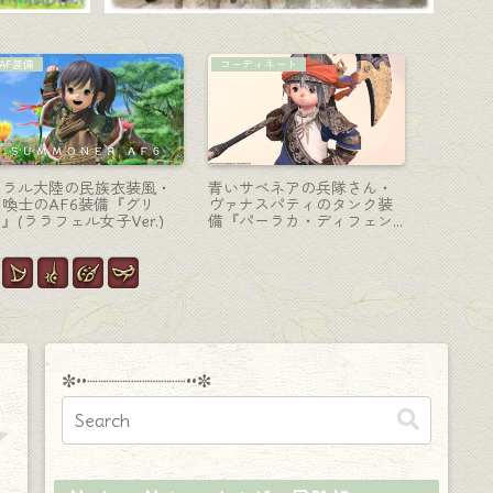
占星術師-天球儀
コーディネート
侍-刀
【総集編】占星術師のアニ
【ミラプリ】黄色いスカー
虹とシャ
ウェポン (AW) 全段階８
フの「戦うコックさん？」
３色に光
種類の見た目のまとめ！
調理師AF装備 MIX アレンジ
ア武器『
コーデ
✼••┈┈┈┈┈┈┈┈┈••✼