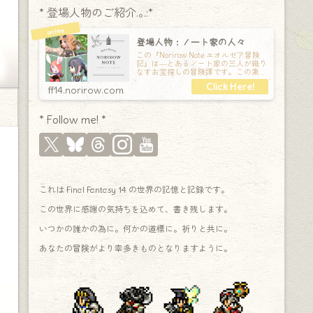
* 登場人物のご紹介.｡.:*
登場人物：ノート家の人々
この『Norirow Note エオルゼア冒険
記』は―とあるノート家の三人が織り
なすお宝探しの冒険譚です。この素敵
な Final Fantasy XIV の世界を旅しな
ff14.norirow.com
* Follow me! *
これは Final Fantasy 14 の世界の記憶と記録です。
この世界に感謝の気持ちを込めて、書き残します。
いつかの誰かの為に。何かの道標に。祈りと共に。
あなたの冒険がより幸多きものとなりますように。