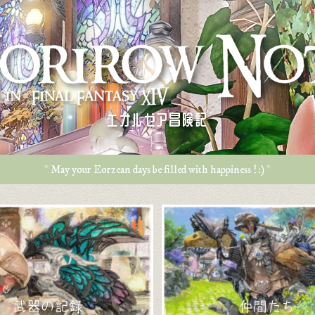
エオルゼア冒険記
* May your Eorzean days be filled with happiness ! :) *
武器の記録
仲間たち