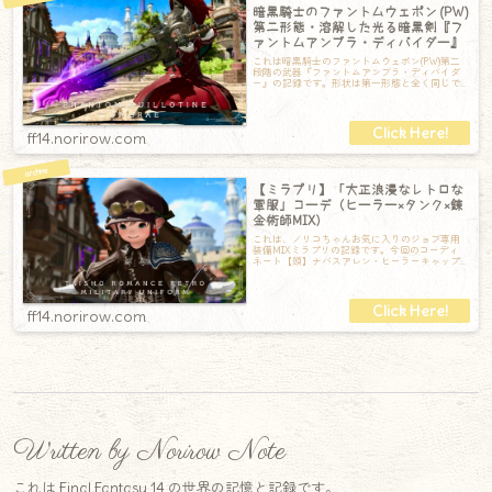
暗黒騎士のファントムウェポン (PW)
第二形態・溶解した光る暗黒剣『フ
ァントムアンブラ・ディバイダー』
これは暗黒騎士のファントムウェポン(PW)第二
段階の武器『ファントムアンブラ・ディバイダ
ー』の記録です。形状は第一形態と全く同じで
すが、これは構えると剣先から光るエフェ
ff14.norirow.com
【ミラプリ】「大正浪漫なレトロな
軍服」コーデ（ヒーラー×タンク×錬
金術師MIX）
これは、ノリコちゃんお気に入りのジョブ専用
装備MIXミラプリの記録です。今回のコーディ
ネート【頭】ナバスアレン・ヒーラーキャップ
【胴】エアルーム・ディフェンダージャケッ
ff14.norirow.com
Written by Norirow Note
これは Final Fantasy 14 の世界の記憶と記録です。