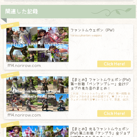
関連した記録
ファントムウェポン（PW）
Various phantom weapons
ff14.norirow.com
【まとめ】ファントムウェポン (PW)
第一形態「ペンアンブレー」全21ジ
ョブの見た目のまとめ！
これは、ファントムウェポン（PW）第一段階 全
21ジョブ分のまとめの記録です。▼ ファントム
ウェポンの作り方▼ということで、早速、全21
ジョブ分のまとめです！ナイト /
ff14.norirow.com
【まとめ】光るファントムウェポン
(PW) 第二形態「アンブラ」全ジョブ