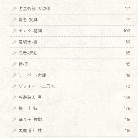
占星術師-天球儀
121
賢者-賢具
91
モンク-格闘
102
竜騎士-槍
89
忍者-双剣
85
侍-刀
115
リーパー-大鎌
118
ヴァイパー-二刀流
70
吟遊詩人-弓
139
機工士-銃
176
踊り子-投擲
116
黒魔道士-杖
116