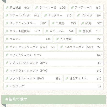
騎士様風
403
カントリー風
509
アンティーク
1391
スチームパンク
642
ミリタリー
310
ゴシック
254
ダークファンタジー
297
天界風
350
和風
317
ロボット機械系
603
カジュアル
542
冒険服
1118
コスプレ
242
光る武器
765
ゾディアックウェポン（ZW）
88
アニマウェポン（AW）
153
エウレカウェポン（EW）
107
レジスタンスウェポン（RW）
117
マンダヴィルウェポン（MW）
210
ファントムウェポン（PW）
182
課金アイテム
316
ハウジング
24
更新月で探す