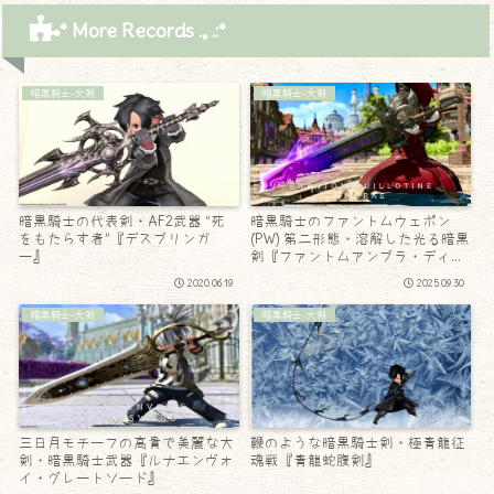
* More Records .｡.:*
暗黒騎士-大剣
暗黒騎士-大剣
暗黒騎士の代表剣・AF2武器 “死
暗黒騎士のファントムウェポン
をもたらす者”『デスブリンガ
(PW) 第二形態・溶解した光る暗黒
ー』
剣『ファントムアンブラ・ディバ
イダー』
2020.06.19
2025.09.30
暗黒騎士-大剣
暗黒騎士-大剣
三日月モチーフの高貴で美麗な大
鞭のような暗黒騎士剣・極青龍征
剣・暗黒騎士武器『ルナエンヴォ
魂戦『青龍蛇腹剣』
イ・グレートソード』