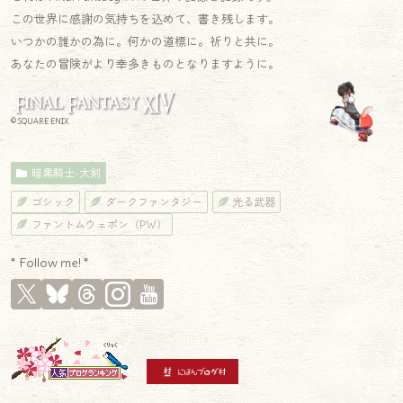
この世界に感謝の気持ちを込めて、書き残します。
いつかの誰かの為に。何かの道標に。祈りと共に。
あなたの冒険がより幸多きものとなりますように。
© SQUARE ENIX
暗黒騎士-大剣
ゴシック
ダークファンタジー
光る武器
ファントムウェポン（PW）
* Follow me! *