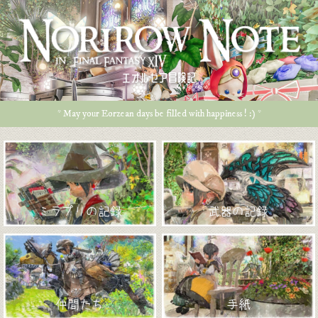
エオルゼア冒険記
* May your Eorzean days be filled with happiness ! :) *
ミラプリの記録
武器の記録
仲間たち
手紙