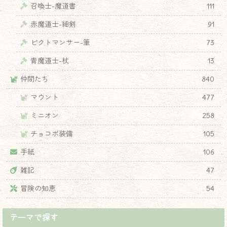
召喚士-魔道書
111
赤魔道士-細剣
91
ピクトマンサー-筆
73
青魔道士-杖
13
仲間たち
840
マウント
477
ミニオン
258
チョコボ装備
105
手紙
106
雑記
47
冒険の知恵
54
テーマで探す