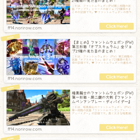
21種類の見た目のまとめ！
これは、ファントムウェポン(PW)第二段階の武
器「アンブラ」シリーズの全ジョブ21種類のま
とめの記録です。▼ ファントムウェポンの作り
方のまとめ！▼ということで、早速全
ff14.norirow.com
【まとめ】ファントムウェポン (PW)
第三形態「オブスキュラム」全ジョ
ブ21種の見た目のまとめ！
これは、ファントムウェポン（PW）第三段階の
武器「オブスキュラム」全ジョブ21種類の見た
目の記録です。▼ ファントムウェポンの進化の
させ方まとめ▼ということで、早速全2
ff14.norirow.com
暗黒騎士のファントムウェポン (PW)
第一形態・厨二鍵の大剣『ファント
ムペンアンブレー・ディバイダー』
これは、暗黒騎士のファントムウェポン（PW）
第一段階の武器『ファントムペンアンブレー・
ディバイダー』の記録です。黒く大きな暗黒剣
で、構えると一部が紫に光ってまるで呼吸を
ff14.norirow.com