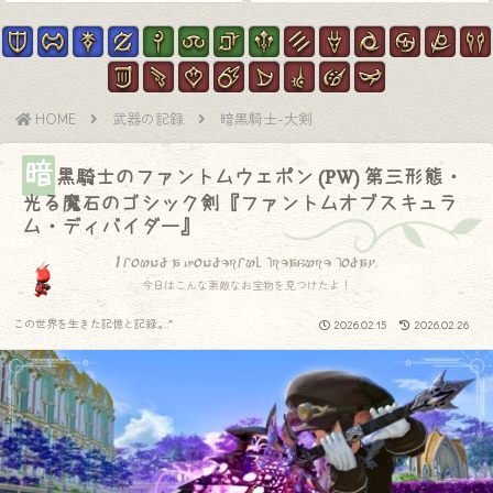
HOME
武器の記録
暗黒騎士-大剣
暗
黒騎士のファントムウェポン (PW) 第三形態・
光る魔石のゴシック剣『ファントムオブスキュラ
ム・ディバイダー』
I found a wonderful treasure today.
今日はこんな素敵なお宝物を見つけたよ！
この世界を生きた記憶と記録.｡.:*
2026.02.15
2026.02.26