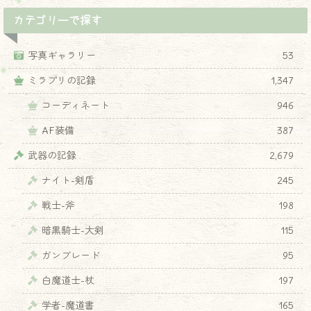
カテゴリーで探す
写真ギャラリー
53
ミラプリの記録
1,347
コーディネート
946
AF装備
387
武器の記録
2,679
ナイト-剣盾
245
戦士-斧
198
暗黒騎士-大剣
115
ガンブレード
95
白魔道士-杖
197
学者-魔道書
165