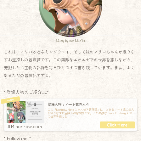
Norirow Note
これは、ノリロゥとネミングウェイ、そして妹のノリコちゃんが織りな
すお宝探しの冒険譚です。この素敵なエオルゼアの世界を旅しながら、
発掘したお宝物の記録を毎日ひとつずつ書き残しています。まぁ、よく
あるただの冒険記ですよ。
* 登場人物のご紹介.｡.:*
登場人物：ノート家の人々
この『Norirow Note エオルゼア冒険記』は―とあるノート家の三人
が織りなすお宝探しの冒険譚です。この素敵な Final Fantasy XIV
の世界を旅しな
ff14.norirow.com
* Follow me! *