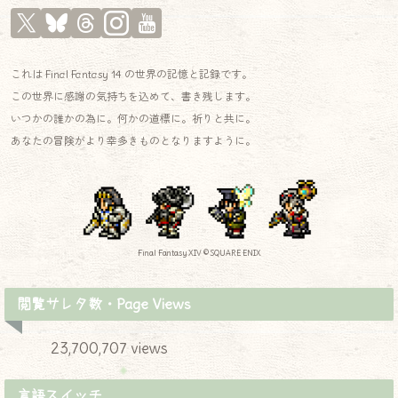
これは Final Fantasy 14 の世界の記憶と記録です。
この世界に感謝の気持ちを込めて、書き残します。
いつかの誰かの為に。何かの道標に。祈りと共に。
あなたの冒険がより幸多きものとなりますように。
Final Fantasy XIV © SQUARE ENIX
閲覧サレタ数・Page Views
23,700,707 views
言語スイッチ