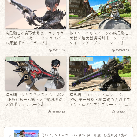
暗黒騎士のAF3武器＆エウレカウ
極エターナルクイーンの暗黒騎士
ェポン第一形態・エクスカリバー
武器・超大型機械剣『エターナル
の原型『カラドボルグ』
クイーンズ・グレートソード』
2021.11.19
2025.01.05
暗黒騎士-大剣
暗黒騎士-大剣
暗黒騎士レジスタンス・ウェポン
暗黒騎士のファントムウェポン
（RW）第一形態・大型鈍器系の
(PW) 第一形態・厨二鍵の大剣『フ
大剣『ウォウボーン』
ァントムペンアンブレー・ディバ
イダー』
2020.08.10
2025.07.04
侍のファントムウェポン (PW) 第三形態・妖艶に光る鬼の