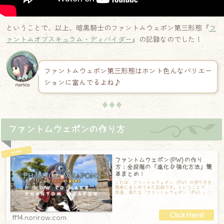
ということで、以上、暗黒騎士のファントムウェポン第三形態『
フ
ァントムオブスキュラム・ディバイダー
』の記録なのでした！
ファントムウェポン第三形態はホント色んなバリエー
ションに富んでるよね♪
norico
♦♦♦
ファントムウェポンの作り方
ファントムウェポン (PW) の作り
方：全段階の「進化 & 強化方法」簡
単まとめ！
これは、ファントムウェポン（PW）の作り方を
簡単にまとめてみた記録です。ということで、
早速、新たな「ファントムウェポン（PW）」の
作り方の簡単まとめです！前提クエストま
ff14.norirow.com