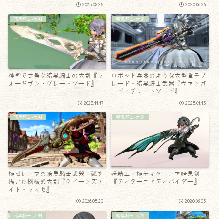
2025.08.25
2020.06.26
暗黒騎士-大剣
暗黒騎士-大剣
神聖で甘美な暗黒騎士の大剣『フ
ロボット兵器のような大型電子ブ
ォーギヴン・グレートソード』
レード・暗黒騎士武器『ヴァンガ
ード・グレートソード』
2023.11.17
2025.01.13
暗黒騎士-大剣
暗黒騎士-大剣
極ゼレニアの暗黒騎士武器・弧を
妖精王・極ティターニア暗黒剣
描いた機械式大剣『クイーンズナ
『ティターニアディバイダー』
イト・フォセ』
2026.05.20
2020.06.03
暗黒騎士-大剣
暗黒騎士-大剣