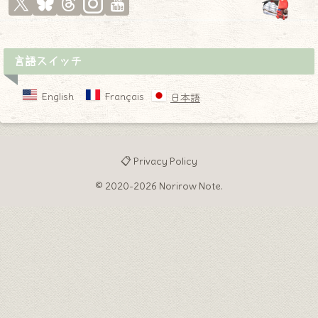
言語スイッチ
English
Français
日本語
📋 Privacy Policy
© 2020-2026 Norirow Note.