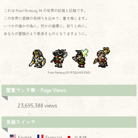
これは Final Fantasy 14 の世界の記憶と記録です。
この世界に感謝の気持ちを込めて、書き残します。
いつかの誰かの為に。何かの道標に。祈りと共に。
あなたの冒険がより幸多きものとなりますように。
Final Fantasy XIV © SQUARE ENIX
閲覧サレタ数・Page Views
23,695,388 views
言語スイッチ
English
Français