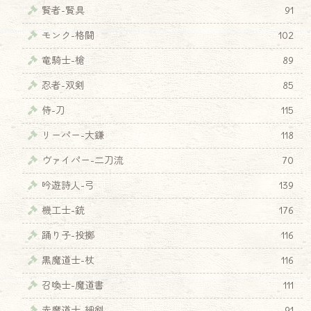
賢者-賢具
91
モンク-格闘
102
竜騎士-槍
89
忍者-双剣
85
侍-刀
115
リーパー-大鎌
118
ヴァイパー-二刀流
70
吟遊詩人-弓
139
機工士-銃
176
踊り子-投擲
116
♦
黒魔道士-杖
116
召喚士-魔道書
111
赤魔道士-細剣
91