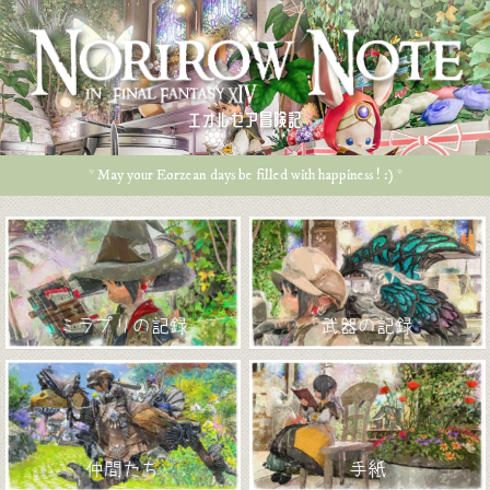
エオルゼア冒険記
* May your Eorzean days be filled with happiness ! :) *
ミラプリの記録
武器の記録
仲間たち
手紙