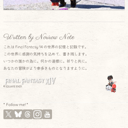
Written by Norirow Note
これは Final Fantasy 14 の世界の記憶と記録です。
この世界に感謝の気持ちを込めて、書き残します。
いつかの誰かの為に。何かの道標に。祈りと共に。
あなたの冒険がより幸多きものとなりますように。
© SQUARE ENIX
* Follow me! *