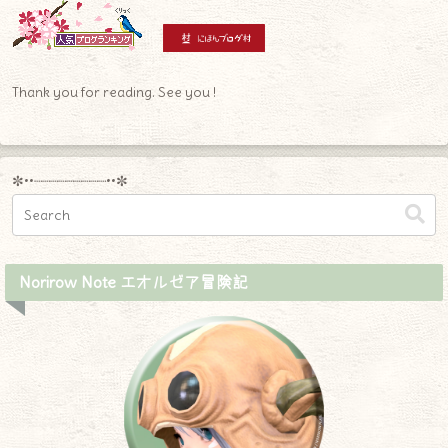
Thank you for reading. See you !
✼••┈┈┈┈┈┈┈┈┈••✼
Norirow Note エオルゼア冒険記