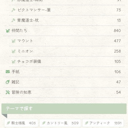
ピクトマンサー-筆
73
青魔道士-杖
13
仲間たち
840
マウント
477
ミニオン
258
チョコボ装備
105
手紙
106
雑記
47
冒険の知恵
54
テーマで探す
騎士様風
403
カントリー風
509
アンティーク
1391