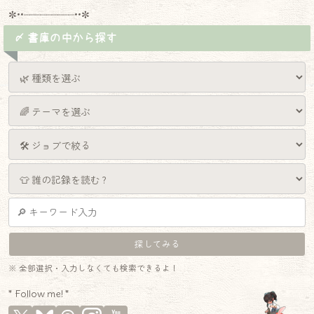
✼••┈┈┈┈┈┈┈┈┈••✼
〆 書庫の中から探す
※ 全部選択・入力しなくても検索できるよ！
* Follow me! *