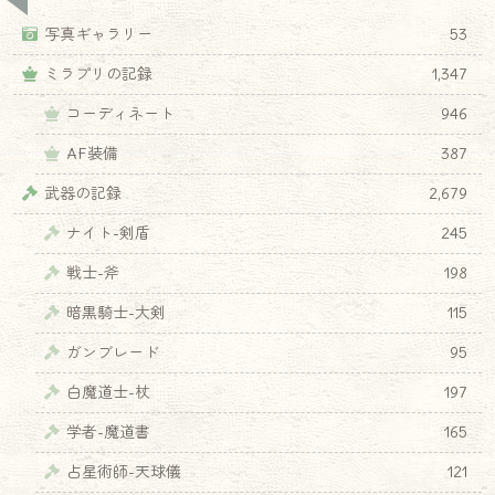
写真ギャラリー
53
ミラプリの記録
1,347
コーディネート
946
AF装備
387
武器の記録
2,679
ナイト-剣盾
245
戦士-斧
198
暗黒騎士-大剣
115
ガンブレード
95
白魔道士-杖
197
学者-魔道書
165
占星術師-天球儀
121