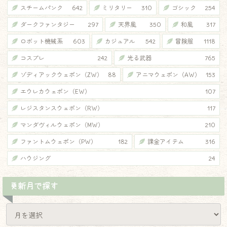
スチームパンク
642
ミリタリー
310
ゴシック
254
ダークファンタジー
297
天界風
350
和風
317
ロボット機械系
603
カジュアル
542
冒険服
1118
コスプレ
242
光る武器
765
ゾディアックウェポン（ZW）
88
アニマウェポン（AW）
153
エウレカウェポン（EW）
107
レジスタンスウェポン（RW）
117
マンダヴィルウェポン（MW）
210
ファントムウェポン（PW）
182
課金アイテム
316
ハウジング
24
更新月で探す