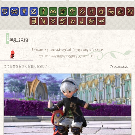
i
mg_3053
I found a wonderful treasure today.
今日はこんな素敵なお宝物を見つけたよ！
この世界を生きた記憶と記録.｡.:*
2026.05.27