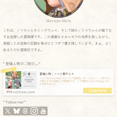
Norirow Note
これは、ノリロゥとネミングウェイ、そして妹のノリコちゃんが織りな
すお宝探しの冒険譚です。この素敵なエオルゼアの世界を旅しながら、
発掘したお宝物の記録を毎日ひとつずつ書き残しています。まぁ、よく
あるただの冒険記ですよ。
* 登場人物のご紹介.｡.:*
登場人物：ノート家の人々
この『Norirow Note エオルゼア冒険記』は―とあるノート家の三人
が織りなすお宝探しの冒険譚です。この素敵な Final Fantasy XIV
の世界を旅しな
ff14.norirow.com
* Follow me! *