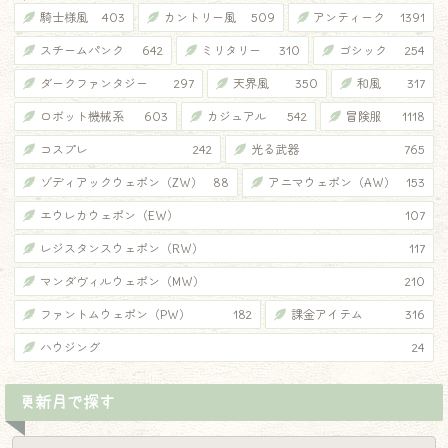
騎士様風
403
カントリー風
509
アンティーク
1391
スチームパンク
642
ミリタリー
310
ゴシック
254
ダークファンタジー
297
天界風
350
和風
317
ロボット機械系
603
カジュアル
542
冒険服
1118
コスプレ
242
光る武器
765
ゾディアックウェポン（ZW）
88
アニマウェポン（AW）
153
エウレカウェポン（EW）
107
レジスタンスウェポン（RW）
117
マンダヴィルウェポン（MW）
210
ファントムウェポン（PW）
182
課金アイテム
316
ハウジング
24
更新月で探す