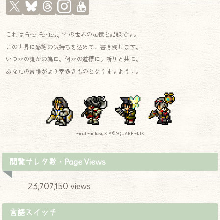
これは Final Fantasy 14 の世界の記憶と記録です。
この世界に感謝の気持ちを込めて、書き残します。
いつかの誰かの為に。何かの道標に。祈りと共に。
あなたの冒険がより幸多きものとなりますように。
Final Fantasy XIV © SQUARE ENIX
閲覧サレタ数・Page Views
23,707,150 views
言語スイッチ