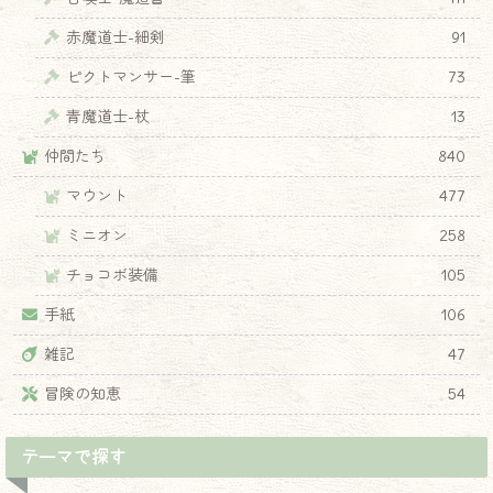
赤魔道士-細剣
91
ピクトマンサー-筆
73
青魔道士-杖
13
仲間たち
840
マウント
477
♦
ミニオン
258
チョコボ装備
105
手紙
106
雑記
47
冒険の知恵
54
テーマで探す