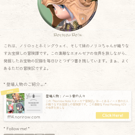
Norirow Note
これは、ノリロゥとネミングウェイ、そして妹のノリコちゃんが織りな
すお宝探しの冒険譚です。この素敵なエオルゼアの世界を旅しながら、
発掘したお宝物の記録を毎日ひとつずつ書き残しています。まぁ、よく
あるただの冒険記ですよ。
* 登場人物のご紹介.｡.:*
登場人物：ノート家の人々
この『Norirow Note エオルゼア冒険記』は―とあるノート家の三人
が織りなすお宝探しの冒険譚です。この素敵な Final Fantasy XIV
の世界を旅しな
ff14.norirow.com
* Follow me! *