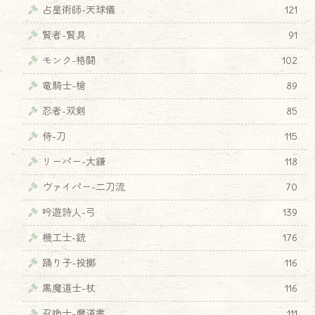
占星術師-天球儀
121
賢者-賢具
91
モンク-格闘
102
竜騎士-槍
89
忍者-双剣
85
侍-刀
115
リーパー-大鎌
118
ヴァイパー-二刀流
70
吟遊詩人-弓
139
機工士-銃
176
踊り子-投擲
116
黒魔道士-杖
116
召喚士-魔道書
111