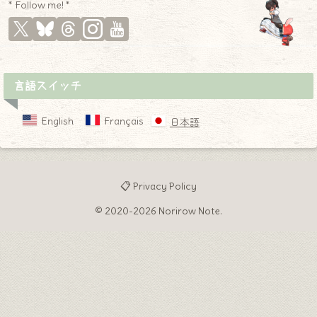
* Follow me! *
言語スイッチ
English
Français
日本語
📋 Privacy Policy
© 2020-2026 Norirow Note.