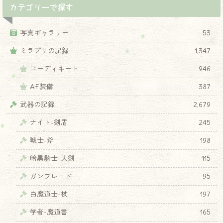
カテゴリーで探す
写真ギャラリー
53
ミラプリの記録
1,347
コーディネート
946
AF装備
387
武器の記録
2,679
ナイト-剣盾
245
戦士-斧
198
暗黒騎士-大剣
115
ガンブレード
95
白魔道士-杖
197
学者-魔道書
165