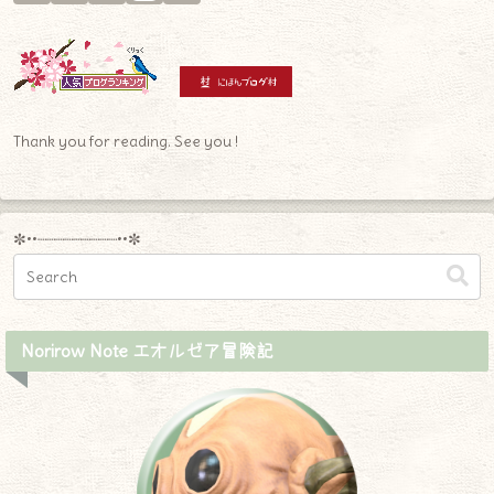
Thank you for reading. See you !
✼••┈┈┈┈┈┈┈┈┈••✼
Norirow Note エオルゼア冒険記