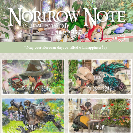
エオルゼア冒険記
* May your Eorzean days be filled with happiness ! :) *
ミラプリの記録
武器の記録
仲間たち
手紙