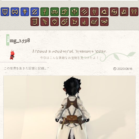
i
mg_2598
I found a wonderful treasure today.
今日はこんな素敵なお宝物を見つけたよ！
この世界を生きた記憶と記録.｡.:*
2020.06.16