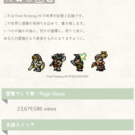
これは Final Fantasy 14 の世界の記憶と記録です。
この世界に感謝の気持ちを込めて、書き残します。
いつかの誰かの為に。何かの道標に。祈りと共に。
あなたの冒険がより幸多きものとなりますように。
Final Fantasy XIV © SQUARE ENIX
閲覧サレタ数・Page Views
23,679,086 views
言語スイッチ