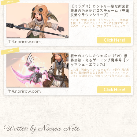
【ミラプリ】カントリー風な新米冒
険者のお出かけコスチューム（守護
天節クラウンシリーズ）
これは、守護天節の『クラウン』シリーズ衣装
を使った、お気に入りミラプリの記録です。今
回のコーディネート【頭】ゴブリンキャップ
【胴】クラウントップス【手】クラウンショー
テ
ff14.norirow.com
戦士のエウレカウェポン（EW）最
終形態・光るゲーミング魔導斧『シ
ャマシュ・エウレカ』
これは、戦士のエウレカウェポン（EW）第六形
態で、最終段階となる武器『シャマシュ・エウ
レカ』の記録です。背負っているだけだと、前
段階の『シャマシュ』と全く同じです。まる
ff14.norirow.com
Written by Norirow Note