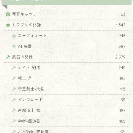
写真ギャラリー
53
ミラプリの記録
1,347
コーディネート
946
AF装備
387
武器の記録
2,679
ナイト-剣盾
245
戦士-斧
198
暗黒騎士-大剣
115
ガンブレード
95
白魔道士-杖
197
学者-魔道書
165
占星術師-天球儀
121