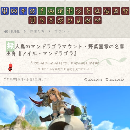
HOME
仲間たち
マウント
無
人島のマンドラゴラマウント・野菜国家の名家
出身『アイル・マンドラゴラ』
I found a wonderful treasure today.
今日はこんな素敵なお宝物を見つけたよ！
この世界を生きた記憶と記録.｡.:*
2022.09.18
2026.06.30