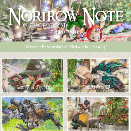
エオルゼア冒険記
* May your Eorzean days be filled with happiness ! :) *
ミラプリの記録
武器の記録
仲間たち
手紙