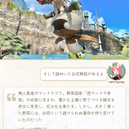
そして謎めいた公式解説があるよ
namingway
無人島産のマンドラゴラ。野菜国家「西マンドラ帝
国」の名家に生まれ、豊かな土壌と照りつける陽光を
存分に享受し、巨大化を果たす。しかし、大きく育っ
た野菜には、出荷という避けられぬ運命が待ち受けて
いたのだった
マウント公式解説より