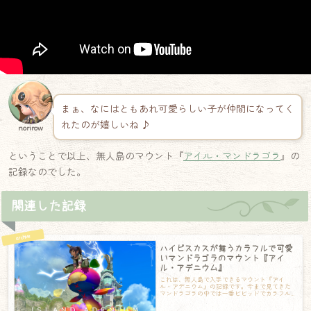
まぁ、なにはともあれ可愛らしい子が仲間になってく
れたのが嬉しいね ♪
norirow
ということで以上、無人島のマウント『
アイル・マンドラゴラ
』の
記録なのでした。
関連した記録
ハイビスカスが舞うカラフルで可愛
いマンドラゴラのマウント『アイ
ル・アデニウム』
これは、無人島で入手できるマウント『アイ
ル・アデニウム』の記録です。今まで見てきた
マンドラゴラの中では一番ビビッドでカラフル
な配色をしています。お洋服のステッチがとっ
て