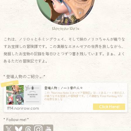
Norirow Note
これは、ノリロゥとネミングウェイ、そして妹のノリコちゃんが織りな
すお宝探しの冒険譚です。この素敵なエオルゼアの世界を旅しながら、
発掘したお宝物の記録を毎日ひとつずつ書き残しています。まぁ、よく
あるただの冒険記ですよ。
* 登場人物のご紹介.｡.:*
登場人物：ノート家の人々
この『Norirow Note エオルゼア冒険記』は―とあるノート家の三人
が織りなすお宝探しの冒険譚です。この素敵な Final Fantasy XIV
の世界を旅しな
ff14.norirow.com
* Follow me! *