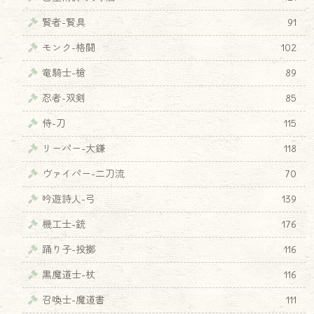
賢者-賢具
91
モンク-格闘
102
竜騎士-槍
89
忍者-双剣
85
侍-刀
115
リーパー-大鎌
118
ヴァイパー-二刀流
70
吟遊詩人-弓
139
機工士-銃
176
踊り子-投擲
116
黒魔道士-杖
116
召喚士-魔道書
111