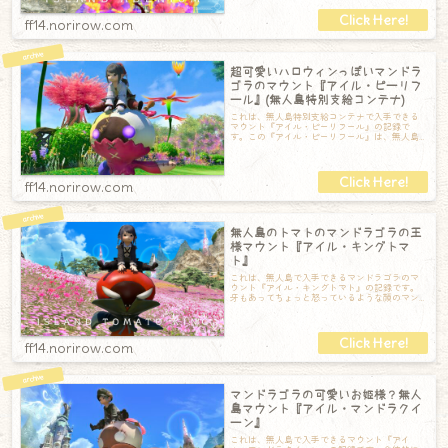
ff14.norirow.com
超可愛いハロウィンっぽいマンドラ
ゴラのマウント『アイル・ピーリフ
ール』(無人島特別支給コンテナ)
これは、無人島特別支給コンテナで入手できる
マウント『アイル・ピーリフール』の記録で
す。この『アイル・ピーリフール』は、無人島
で入手できる無人島特別支給コンテナの中に稀
に
ff14.norirow.com
無人島のトマトのマンドラゴラの王
様マウント『アイル・キングトマ
ト』
これは、無人島で入手できるマンドラゴラのマ
ウント『アイル・キングトマト』の記録です。
牙もあってちょっと怒っているような顔のマン
ドラゴラです。頭にはちゃんとヘタがあります
ff14.norirow.com
マンドラゴラの可愛いお姫様？無人
島マウント『アイル・マンドラクイ
ーン』
これは、無人島で入手できるマウント『アイ