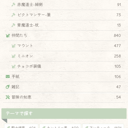
赤魔道士-細剣
91
ピクトマンサー-筆
73
青魔道士-杖
13
仲間たち
840
マウント
477
ミニオン
258
チョコボ装備
105
手紙
106
雑記
47
冒険の知恵
54
テーマで探す
騎士様風
403
カントリー風
509
アンティーク
1391