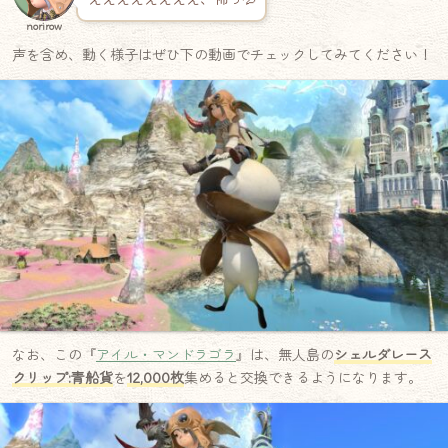
norirow
声を含め、動く様子はぜひ下の動画でチェックしてみてください！
なお、この『
アイル・マンドラゴラ
』は、無人島の
シェルダレース
クリップ:青船貨
を
12,000枚
集めると交換できるようになります。