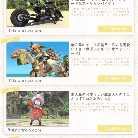
ードなアメリカンバイク！
これは、無人島で入手できるバイクのマウント
『ガーロンドGL-II』の記録です。さすが無人島
で入手できるバイクだけあって、タイヤはオフ
ロード仕様。ただ、ボディはクラシック
ff14.norirow.com
無人島のチョコボ装甲・旅する可愛
いチョコボ『アイルパイオニア・バ
ード』
これは、無人島で入手できるチョコボ装甲『ア
イルパイオニア・バード』の記録です。全体的
にレザーな感じと、カーキの布がとてもいい味
を出してくれています。ゴーグルのレンズはち
ff14.norirow.com
無人島の可愛らしい魔法人形のミニ
オン『こねこみみさん』
これは、無人島で仲間になってくれるミニオン
『こねこみみさん』の記録です。愛らしい猫耳
の頭巾をかぶった猫型ロボットです。お洋服も
可愛らしくリボンをしているのもオシャレ。足
ff14.norirow.com