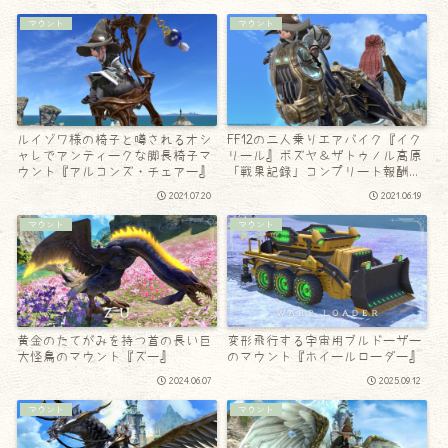
マウント
マウント
ルイゾワ様の椅子と噂されるオシ
FF12の二人乗りエアバイク『イク
ャレでアンティークな脚長椅子マ
リール』ボズヤ＆ザトゥノル高原
ウント『アルコンズ・チェアー』
「戦果記録」コンプリート報酬マ
ウント（ララフェルVer.)
2021.07.20
2021.06.19
マウント
マウント
黄金のたてがみを持つ首の長い巨
変形飛行する宇宙用ブルドーザー
大怪鳥のマウント『ズー』
のマウント『ホイールローダー』
2024.06.07
2025.09.12
マウント
マウント