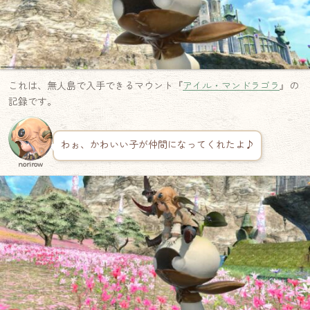
これは、無人島で入手できるマウント『
アイル・マンドラゴラ
』の
記録です。
わぉ、かわいい子が仲間になってくれたよ♪
norirow