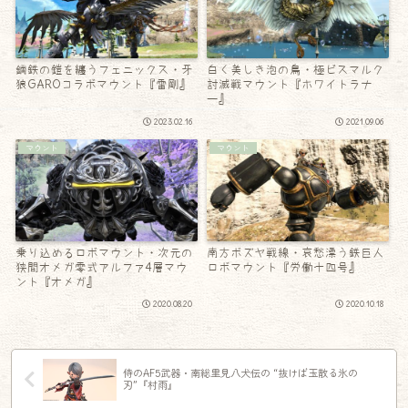
鋼鉄の鎧を纏うフェニックス・牙
白く美しき泡の鳥・極ビスマルク
狼GAROコラボマウント『雷剛』
討滅戦マウント『ホワイトラナ
ー』
2023.02.16
2021.09.06
マウント
マウント
乗り込めるロボマウント・次元の
南方ボズヤ戦線・哀愁漂う鉄巨人
狭間オメガ零式アルファ4層マウ
ロボマウント『労働十四号』
ント『オメガ』
2020.08.20
2020.10.18
侍のAF5武器・南総里見八犬伝の “抜けば玉散る氷の
刃”『村雨』