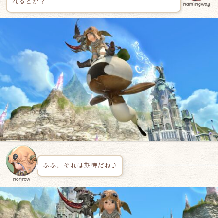
れるとか？
namingway
ふふ、それは期待だね♪
norirow