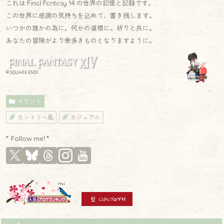
これは Final Fantasy 14 の世界の記憶と記録です。
この世界に感謝の気持ちを込めて、書き残します。
いつかの誰かの為に。何かの道標に。祈りと共に。
あなたの冒険がより幸多きものとなりますように。
© SQUARE ENIX
マウント
カントリー風
カジュアル
* Follow me! *