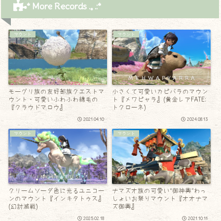
* More Records .｡.:*
マウント
マウント
モーグリ族の友好部族クエストマ
小さくて可愛いカピバラのマウン
ウント・可愛いふわふわ綿毛の
ト『メワピャラ』(黄金レアFATE:
『クラウドマロウ』
トクローネ)
2021.04.10
2024.08.13
マウント
マウント
クリームソーダ色に光るユニコー
ナマズオ族の可愛い“御神輿”わっ
ンのマウント『インキタトゥス』
しょいお祭りマウント『オオナマ
(幻討滅戦)
ズ御輿』
2025.02.18
2021.10.11