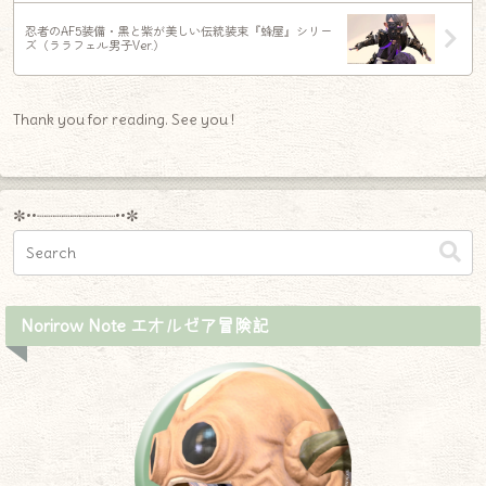
忍者のAF5装備・黒と紫が美しい伝統装束『蜂屋』シリー
ズ（ララフェル男子Ver.）
Thank you for reading. See you !
✼••┈┈┈┈┈┈┈┈┈••✼
Norirow Note エオルゼア冒険記