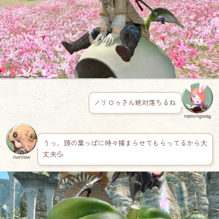
ノリロゥさん絶対落ちるね
namingway
うっ、頭の葉っぱに時々捕まらせてもらってるから大
丈夫💦
norirow