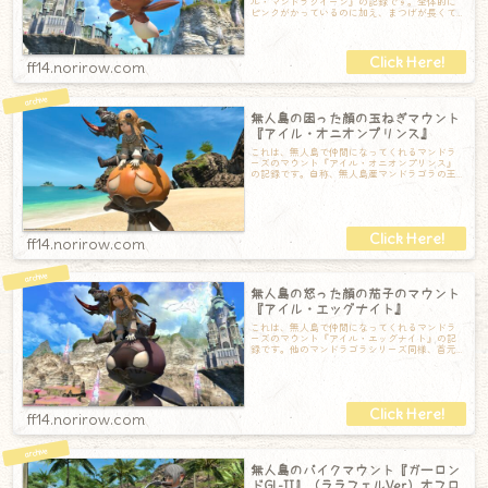
ル・マンドラクイーン』の記録です。全体的に
ピンクがかっているのに加え、まつげが長くて
とっても可愛らしいお顔です。乗るときは頭の
上
ff14.norirow.com
無人島の困った顔の玉ねぎマウント
『アイル・オニオンプリンス』
これは、無人島で仲間になってくれるマンドラ
ーズのマウント『アイル・オニオンプリンス』
の記録です。自称、無人島産マンドラゴラの王
子。温厚な両親のもと何不自由なく育てられた
ff14.norirow.com
無人島の怒った顔の茄子のマウント
『アイル・エッグナイト』
これは、無人島で仲間になってくれるマンドラ
ーズのマウント『アイル・エッグナイト』の記
録です。他のマンドラゴラシリーズ同様、首元
には可愛らしいボレロ風の服を着ています。よ
ff14.norirow.com
無人島のバイクマウント『ガーロン
ドGL-II』（ララフェルVer.）オフロ