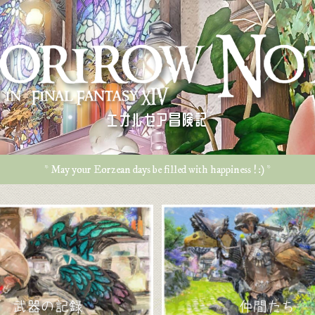
エオルゼア冒険記
* May your Eorzean days be filled with happiness ! :) *
武器の記録
仲間たち