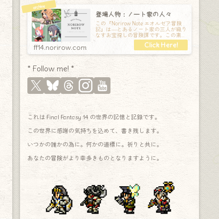
登場人物：ノート家の人々
この『Norirow Note エオルゼア冒険
記』は―とあるノート家の三人が織り
なすお宝探しの冒険譚です。この素敵
な Final Fantasy XIV の世界を旅しな
ff14.norirow.com
* Follow me! *
これは Final Fantasy 14 の世界の記憶と記録です。
この世界に感謝の気持ちを込めて、書き残します。
いつかの誰かの為に。何かの道標に。祈りと共に。
あなたの冒険がより幸多きものとなりますように。