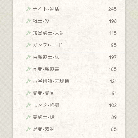
ナイト-剣盾
245
戦士-斧
198
暗黒騎士-大剣
115
ガンブレード
95
白魔道士-杖
197
学者-魔道書
165
占星術師-天球儀
121
賢者-賢具
91
モンク-格闘
102
竜騎士-槍
89
忍者-双剣
85