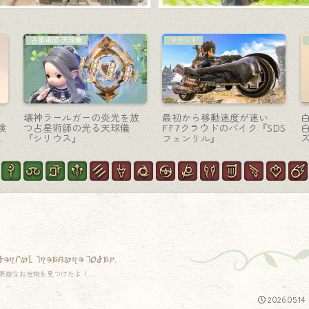
暗黒騎士-大剣
赤魔道士-細剣
厨
極ゼレニアの暗黒騎士武
赤魔道士のMW最終形態・
カ
器・弧を描いた機械式大剣
SFチックな機械式細剣『マ
『クイーンズナイト・フォ
ンダヴィラス・レイピア』
セ』
ー
derful treasure today.
素敵なお宝物を見つけたよ！
2026.05.14