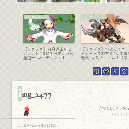
モンク-格闘
暗黒騎士-大剣
ているも
モンクのAF3武器＆エウレ
包帯を巻いた暗黒騎士の
だと思い
カウェポン第一形態・チャ
二的大剣『クリプトラー
クラが光るラールガーの拳
ー・ディバイダー』
『スダルシャナ』
i
mg_2477
I found a won
今日はこんな
この世界を生きた記憶と記録.｡.:*