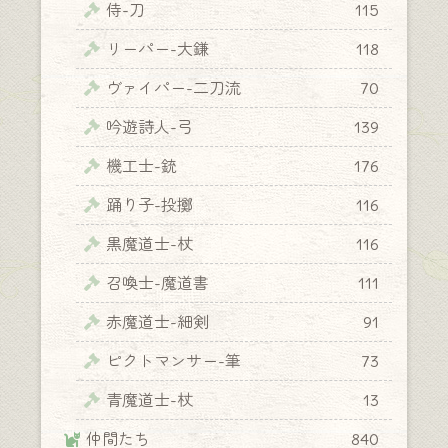
侍-刀
115
リーパー-大鎌
118
ヴァイパー-二刀流
70
吟遊詩人-弓
139
機工士-銃
176
踊り子-投擲
116
黒魔道士-杖
116
召喚士-魔道書
111
赤魔道士-細剣
91
ピクトマンサー-筆
73
青魔道士-杖
13
仲間たち
840