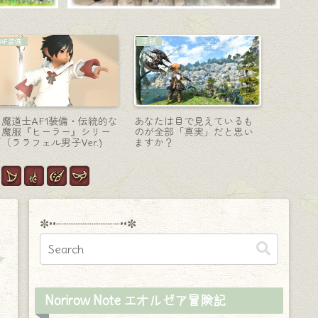
AF装備
コーディネート
チョコボ
吟遊詩人のAF4装備・可愛
【ミラプリ】プライマルズ
大きな蝶
い！カジュアルデニムなオ
のLIVEに何を着ていくか考
愛らしい
シャレ狩人『フィリ』シリ
えるノリコちゃんのロック
ィターニ
ズ（ララフェル男子Ver.）
調コーデ
✼••┈┈┈┈┈┈┈┈┈••✼
Norirow Note エオルゼア冒険記