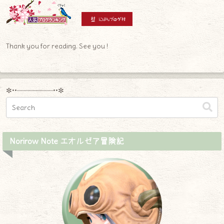
Thank you for reading. See you !
✼••┈┈┈┈┈┈┈┈┈••✼
Norirow Note エオルゼア冒険記