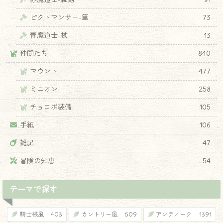
♦
ピクトマンサー-筆
73
青魔道士-杖
13
仲間たち
840
マウント
477
ミニオン
258
チョコボ装備
105
手紙
106
雑記
47
冒険の知恵
54
テーマで探す
騎士様風
403
カントリー風
509
アンティーク
1391