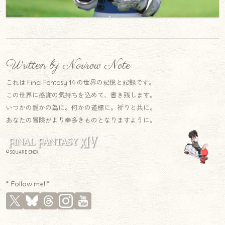
Written by Norirow Note
これは Final Fantasy 14 の世界の記憶と記録です。
この世界に感謝の気持ちを込めて、書き残します。
いつかの誰かの為に。何かの道標に。祈りと共に。
あなたの冒険がより幸多きものとなりますように。
© SQUARE ENIX
* Follow me! *