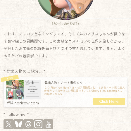
Norirow Note
これは、ノリロゥとネミングウェイ、そして妹のノリコちゃんが織りな
すお宝探しの冒険譚です。この素敵なエオルゼアの世界を旅しながら、
発掘したお宝物の記録を毎日ひとつずつ書き残しています。まぁ、よく
あるただの冒険記ですよ。
* 登場人物のご紹介.｡.:*
登場人物：ノート家の人々
この『Norirow Note エオルゼア冒険記』は―とあるノート家の三人
が織りなすお宝探しの冒険譚です。この素敵な Final Fantasy XIV
の世界を旅しな
ff14.norirow.com
* Follow me! *