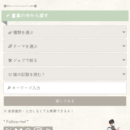
✼••┈┈┈┈┈┈┈┈┈••✼
〆 書庫の中から探す
※ 全部選択・入力しなくても検索できるよ！
* Follow me! *