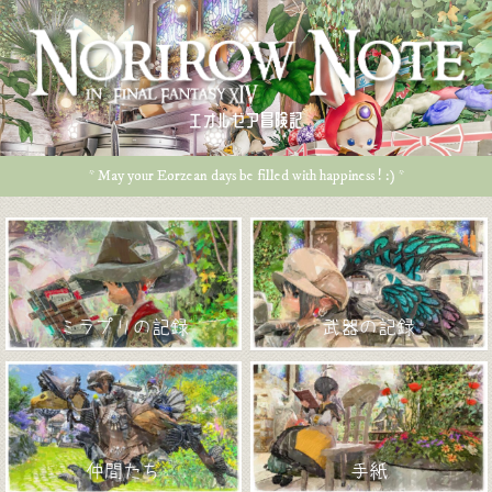
エオルゼア冒険記
* May your Eorzean days be filled with happiness ! :) *
ミラプリの記録
武器の記録
仲間たち
手紙