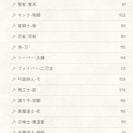
賢者-賢具
91
モンク-格闘
102
竜騎士-槍
89
忍者-双剣
85
侍-刀
115
リーパー-大鎌
118
ヴァイパー-二刀流
70
吟遊詩人-弓
139
機工士-銃
176
踊り子-投擲
116
黒魔道士-杖
116
召喚士-魔道書
111
赤魔道士-細剣
91