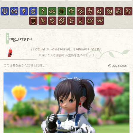
i
mg_0595-1
I found a wonderful treasure today.
今日はこんな素敵なお宝物を見つけたよ！
この世界を生きた記憶と記録.｡.:*
2025.10.05