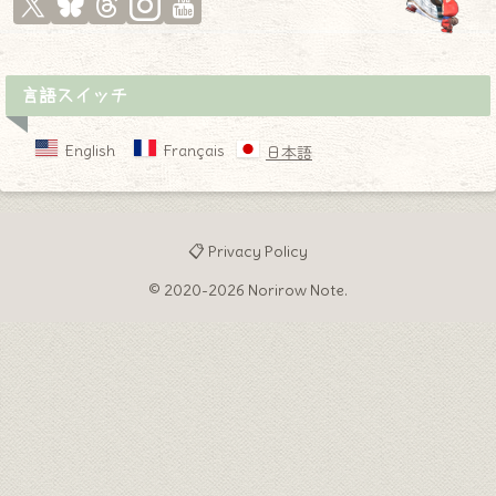
言語スイッチ
English
Français
日本語
📋 Privacy Policy
© 2020-2026 Norirow Note.