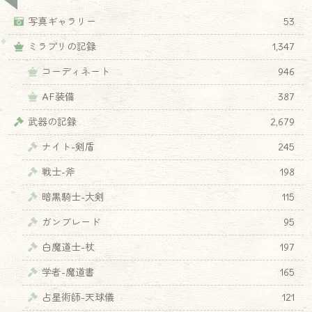
写真ギャラリー
53
ミラプリの記録
1,347
コーディネート
946
AF装備
387
武器の記録
2,679
ナイト-剣盾
245
戦士-斧
198
暗黒騎士-大剣
115
ガンブレード
95
白魔道士-杖
197
学者-魔道書
165
占星術師-天球儀
121