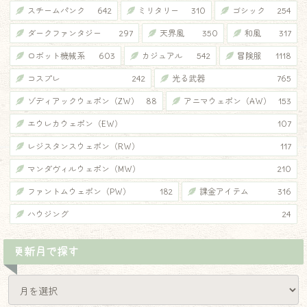
スチームパンク
642
ミリタリー
310
ゴシック
254
ダークファンタジー
297
天界風
350
和風
317
ロボット機械系
603
カジュアル
542
冒険服
1118
コスプレ
242
光る武器
765
ゾディアックウェポン（ZW）
88
アニマウェポン（AW）
153
エウレカウェポン（EW）
107
レジスタンスウェポン（RW）
117
マンダヴィルウェポン（MW）
210
ファントムウェポン（PW）
182
課金アイテム
316
ハウジング
24
更新月で探す