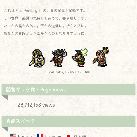
これは Final Fantasy 14 の世界の記憶と記録です。
この世界に感謝の気持ちを込めて、書き残します。
いつかの誰かの為に。何かの道標に。祈りと共に。
あなたの冒険がより幸多きものとなりますように。
Final Fantasy XIV © SQUARE ENIX
閲覧サレタ数・Page Views
23,712,158 views
言語スイッチ
English
Français