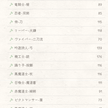
竜騎士-槍
89
忍者-双剣
85
侍-刀
115
リーパー-大鎌
118
ヴァイパー-二刀流
70
吟遊詩人-弓
139
機工士-銃
176
踊り子-投擲
116
黒魔道士-杖
116
召喚士-魔道書
111
赤魔道士-細剣
91
ピクトマンサー-筆
73