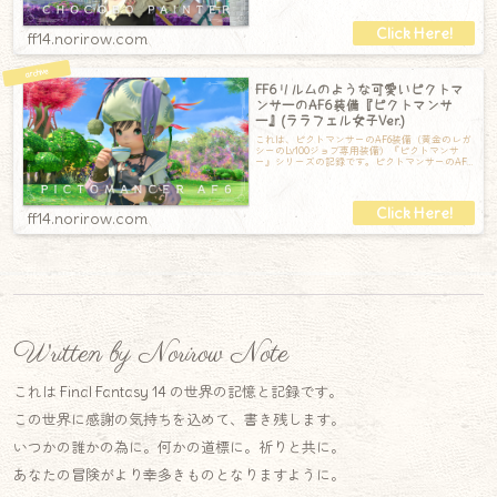
ff14.norirow.com
FF6リルムのような可愛いピクトマ
ンサーのAF6装備『ピクトマンサ
ー』(ララフェル女子Ver.)
これは、ピクトマンサーのAF6装備（黄金のレガ
シーのLv100ジョブ専用装備）『ピクトマンサ
ー』シリーズの記録です。ピクトマンサーのAF6
装備【頭】ピクトマンサー・ター
ff14.norirow.com
Written by Norirow Note
これは Final Fantasy 14 の世界の記憶と記録です。
この世界に感謝の気持ちを込めて、書き残します。
いつかの誰かの為に。何かの道標に。祈りと共に。
あなたの冒険がより幸多きものとなりますように。