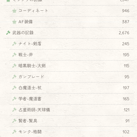
コーディネート
946
AF装備
387
武器の記録
2,676
ナイト-剣盾
245
戦士-斧
195
暗黒騎士-大剣
115
ガンブレード
95
白魔道士-杖
197
学者-魔道書
165
占星術師-天球儀
121
賢者-賢具
91
モンク-格闘
102