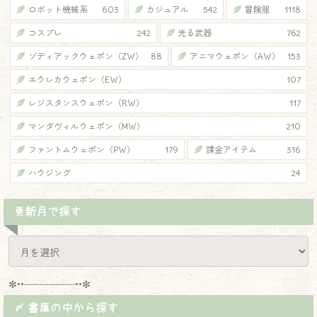
ロボット機械系
603
カジュアル
542
冒険服
1118
コスプレ
242
光る武器
762
ゾディアックウェポン（ZW）
88
アニマウェポン（AW）
153
エウレカウェポン（EW）
107
レジスタンスウェポン（RW）
117
マンダヴィルウェポン（MW）
210
ファントムウェポン（PW）
179
課金アイテム
316
ハウジング
24
更新月で探す
✼••┈┈┈┈┈┈┈┈┈••✼
〆 書庫の中から探す