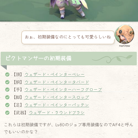
おぉ、初期装備なのにとっても可愛らしいね
norirow
ピクトマンサーの初期装備
【頭】
ウェザード・ペインターベレー
【胴】
ウェザード・ペインタータバード
【手】
ウェザード・ペインターハーフグローブ
【脚】
ウェザード・ペインタースロップ
【足】
ウェザード・ペインターパッテン
【武器】
ウェザード・ラウンドブラシ
これらは初期装備ですが、Lv80のジョブ専用装備なのでAF4と呼ん
でもいいのかな？