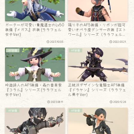
ガーターが可愛い青魔道士のLv50
踊り子のAF5装備・リボンが超可
装備『メガス』衣装 (ララフェル
愛いオペラ座ダンサー衣装『エト
女子Ver.)
ワール』シリーズ（ララフェル男
子Ver.）
2023.10.03
2022.03.21
AF装備
AF装備
吟遊詩人のAF1装備・森の音楽家
正統派デザインな竜騎士AF1装備
『コラル』シリーズ (ララフェル
『ドラケン』シリーズ（ララフェ
女子Ver.)
ル男子Ver.)
2023.08.11
2020.12.26
AF装備
AF装備