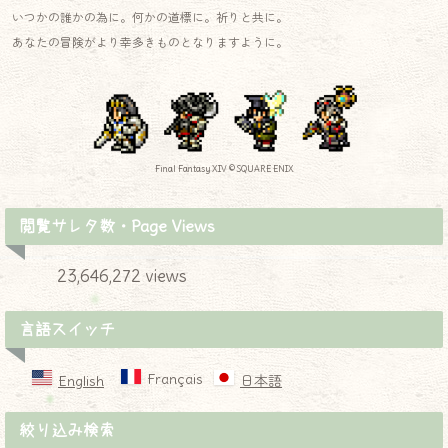
いつかの誰かの為に。何かの道標に。祈りと共に。
あなたの冒険がより幸多きものとなりますように。
Final Fantasy XIV © SQUARE ENIX
閲覧サレタ数・Page Views
23,646,272 views
言語スイッチ
Français
English
日本語
絞り込み検索