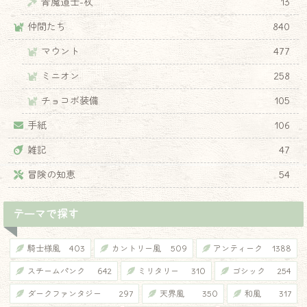
青魔道士-杖
13
仲間たち
840
マウント
477
ミニオン
258
チョコボ装備
105
手紙
106
雑記
47
冒険の知恵
54
テーマで探す
騎士様風
403
カントリー風
509
アンティーク
1388
スチームパンク
642
ミリタリー
310
ゴシック
254
ダークファンタジー
297
天界風
350
和風
317