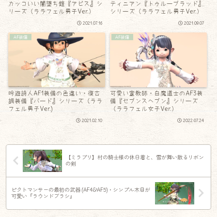
カッコいい闇堕ち鎧『アビス』シ
ティニアン『トゥルーブラッド』
リーズ（ララフェル男子Ver.）
シリーズ（ララフェル男子Ver.）
2021.07.16
2021.09.07
AF装備
AF装備
吟遊詩人AF1装備の色違い・復古
可愛い宣教師・白魔道士のAF3装
調装備『バード』シリーズ（ララ
備『セブンスヘブン』シリーズ
フェル男子Ver.)
（ララフェル女子Ver.）
2021.02.10
2022.07.24
【ミラプリ】村の騎士様の休日着と、雪が舞い散るリボン
の剣
ピクトマンサーの最初の武器 (AF4&AF5)・シンプル木目が
可愛い『ラウンドブラシ』