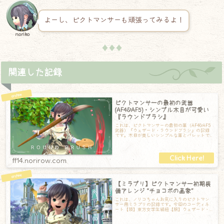
よーし、ピクトマンサーも頑張ってみるよ！
noriko
♦♦♦
関連した記録
ピクトマンサーの最初の武器
(AF4&AF5)・シンプル木目が可愛い
『ラウンドブラシ』
これは、ピクトマンサーの最初の筆（AF4&AF5
武器）『ウェザード・ラウンドブラシ』の記録
です。木目が美しいシンプルな筆とパレットで
す。丸みを帯びたパレットは持ちやすそ
ff14.norirow.com
【ミラプリ】ピクトマンサー初期装
備アレンジ “チョコボの画家”
これは、ノリコちゃんお気に入りのピクトマン
サー用ミラプリの記録です。今回のコーディネ
ート【頭】東方女学生絹紐【胴】ウェザード・
ペインタータバード【手】メイドリストドレス