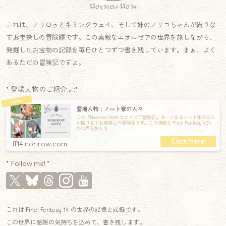
Norirow Note
これは、ノリロゥとネミングウェイ、そして妹のノリコちゃんが織りな
すお宝探しの冒険譚です。この素敵なエオルゼアの世界を旅しながら、
発掘したお宝物の記録を毎日ひとつずつ書き残しています。まぁ、よく
あるただの冒険記ですよ。
* 登場人物のご紹介.｡.:*
登場人物：ノート家の人々
この『Norirow Note エオルゼア冒険記』は―とあるノート家の三人
が織りなすお宝探しの冒険譚です。この素敵な Final Fantasy XIV
の世界を旅しな
ff14.norirow.com
* Follow me! *
これは Final Fantasy 14 の世界の記憶と記録です。
この世界に感謝の気持ちを込めて、書き残します。