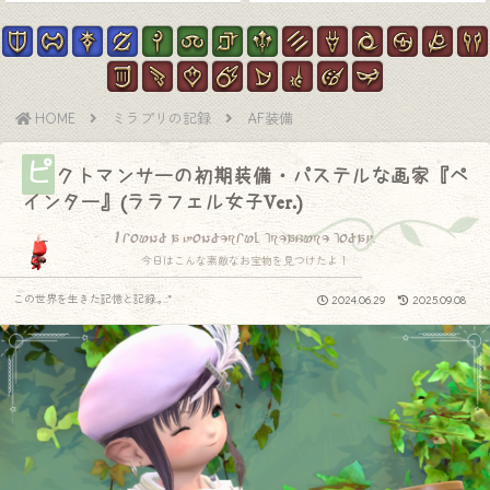
HOME
ミラプリの記録
AF装備
ピ
クトマンサーの初期装備・パステルな画家『ペ
インター』(ララフェル女子Ver.)
I found a wonderful treasure today.
今日はこんな素敵なお宝物を見つけたよ！
この世界を生きた記憶と記録.｡.:*
2024.06.29
2025.09.08