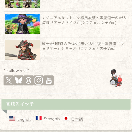
カジュアルなマトーヤ様風衣装・黒魔道士のAF6
装備『アークメイジ』(ララフェル女子Ver.)
戦士AF1装備の色違い“赤い猛牛”復古調装備『ウ
ォリアー』シリーズ（ララフェル男子Ver.）
* Follow me! *
言語スイッチ
Français
English
日本語