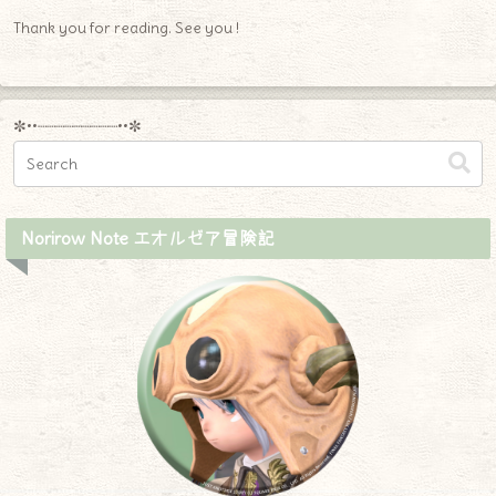
Thank you for reading. See you !
✼••┈┈┈┈┈┈┈┈┈••✼
Norirow Note エオルゼア冒険記