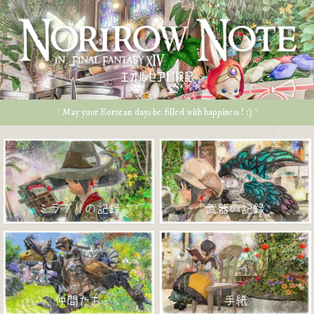
エオルゼア冒険記
* May your Eorzean days be filled with happiness ! :) *
ミラプリの記録
武器の記録
仲間たち
手紙