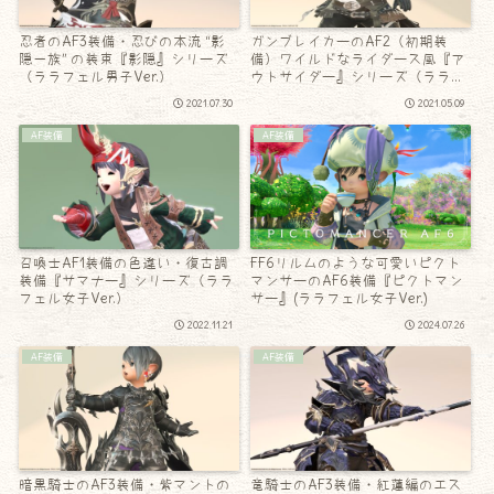
忍者のAF3装備・忍びの本流 “影
ガンブレイカーのAF2（初期装
隠一族” の装束『影隠』シリーズ
備）ワイルドなライダース風『ア
（ララフェル男子Ver.）
ウトサイダー』シリーズ（ララフ
ェル男子Ver.）
2021.07.30
2021.05.09
AF装備
AF装備
召喚士AF1装備の色違い・復古調
FF6リルムのような可愛いピクト
装備『サマナー』シリーズ（ララ
マンサーのAF6装備『ピクトマン
フェル女子Ver.）
サー』(ララフェル女子Ver.)
2022.11.21
2024.07.26
AF装備
AF装備
暗黒騎士のAF3装備・紫マントの
竜騎士のAF3装備・紅蓮編のエス