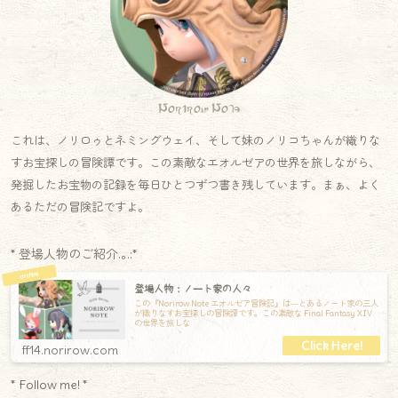
Norirow Note
これは、ノリロゥとネミングウェイ、そして妹のノリコちゃんが織りな
すお宝探しの冒険譚です。この素敵なエオルゼアの世界を旅しながら、
発掘したお宝物の記録を毎日ひとつずつ書き残しています。まぁ、よく
あるただの冒険記ですよ。
* 登場人物のご紹介.｡.:*
登場人物：ノート家の人々
この『Norirow Note エオルゼア冒険記』は―とあるノート家の三人
が織りなすお宝探しの冒険譚です。この素敵な Final Fantasy XIV
の世界を旅しな
ff14.norirow.com
* Follow me! *