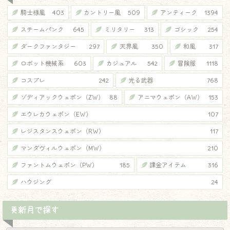
騎士様風
403
カントリー風
509
アンティーク
1394
スチームパンク
645
ミリタリー
313
ゴシック
254
ダークファンタジー
297
天界風
350
和風
317
ロボット機械系
603
カジュアル
542
冒険服
1118
コスプレ
242
光る武器
768
ゾディアックウェポン（ZW）
88
アニマウェポン（AW）
153
エウレカウェポン（EW）
107
レジスタンスウェポン（RW）
117
マンダヴィルウェポン（MW）
210
ファントムウェポン（PW）
185
課金アイテム
316
ハウジング
24
更新月で探す