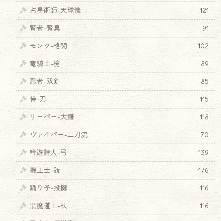
占星術師-天球儀
121
賢者-賢具
91
モンク-格闘
102
竜騎士-槍
89
忍者-双剣
85
侍-刀
115
リーパー-大鎌
118
ヴァイパー-二刀流
70
吟遊詩人-弓
139
機工士-銃
176
♦
踊り子-投擲
116
黒魔道士-杖
116