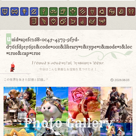
u
uid=a3efc268-0c45-4373-9f5d-
d761fd3e5691&code=001&library=1&type=1&mode=1&loc
=true&cap=true
I found a wonderful treasure today.
今日はこんな素敵なお宝物を見つけたよ！
この世界を生きた記憶と記録.｡.:*
2026.06.03