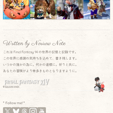
Written by Norirow Note
これは Final Fantasy 14 の世界の記憶と記録です。
この世界に感謝の気持ちを込めて、書き残します。
いつかの誰かの為に。何かの道標に。祈りと共に。
あなたの冒険がより幸多きものとなりますように。
© SQUARE ENIX
* Follow me! *