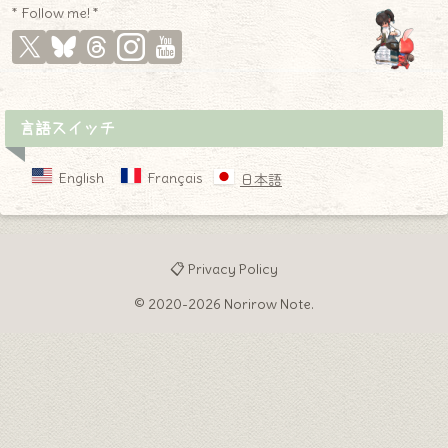
* Follow me! *
言語スイッチ
English
Français
日本語
📋 Privacy Policy
© 2020-2026 Norirow Note.