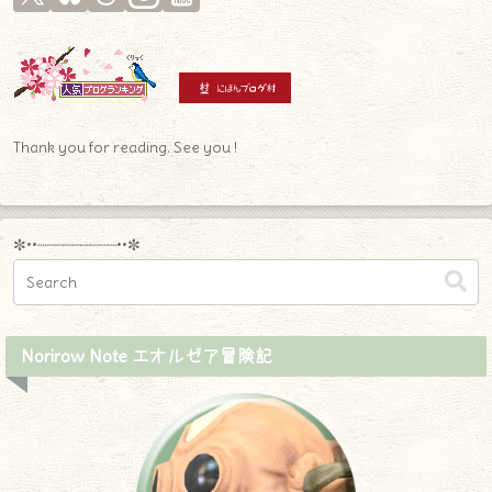
Thank you for reading. See you !
✼••┈┈┈┈┈┈┈┈┈••✼
Norirow Note エオルゼア冒険記