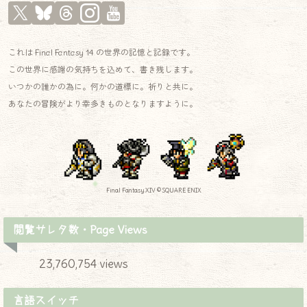
これは Final Fantasy 14 の世界の記憶と記録です。
この世界に感謝の気持ちを込めて、書き残します。
いつかの誰かの為に。何かの道標に。祈りと共に。
あなたの冒険がより幸多きものとなりますように。
Final Fantasy XIV © SQUARE ENIX
閲覧サレタ数・Page Views
23,760,754 views
言語スイッチ