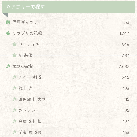
カテゴリーで探す
写真ギャラリー
53
ミラプリの記録
1,347
コーディネート
946
AF装備
387
武器の記録
2,682
ナイト-剣盾
245
戦士-斧
198
暗黒騎士-大剣
115
ガンブレード
95
白魔道士-杖
197
学者-魔道書
168