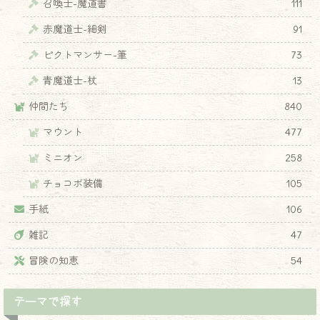
召喚士-魔道書
111
赤魔道士-細剣
91
ピクトマンサー-筆
73
青魔道士-杖
13
仲間たち
840
マウント
477
ミニオン
258
チョコボ装備
105
手紙
106
雑記
47
冒険の知恵
54
テーマで探す