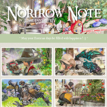
エオルゼア冒険記
* May your Eorzean days be filled with happiness ! :) *
ミラプリの記録
武器の記録
仲間たち
手紙