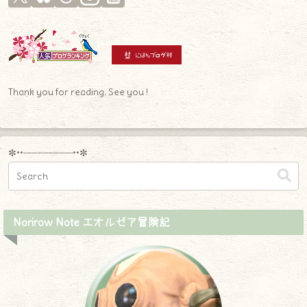
Thank you for reading. See you !
✼••┈┈┈┈┈┈┈┈┈••✼
Norirow Note エオルゼア冒険記