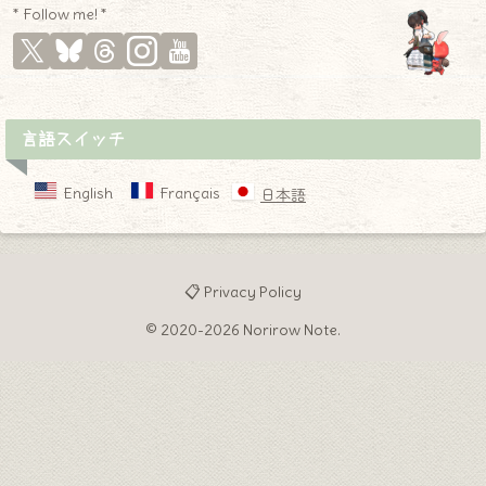
* Follow me! *
言語スイッチ
English
Français
日本語
📋 Privacy Policy
© 2020-2026 Norirow Note.