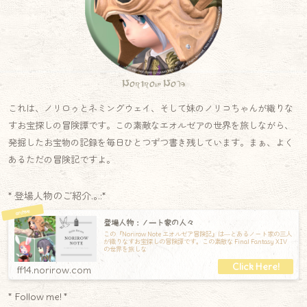
Norirow Note
これは、ノリロゥとネミングウェイ、そして妹のノリコちゃんが織りな
すお宝探しの冒険譚です。この素敵なエオルゼアの世界を旅しながら、
発掘したお宝物の記録を毎日ひとつずつ書き残しています。まぁ、よく
あるただの冒険記ですよ。
* 登場人物のご紹介.｡.:*
登場人物：ノート家の人々
この『Norirow Note エオルゼア冒険記』は―とあるノート家の三人
が織りなすお宝探しの冒険譚です。この素敵な Final Fantasy XIV
の世界を旅しな
ff14.norirow.com
* Follow me! *