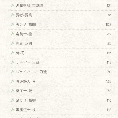
占星術師-天球儀
121
賢者-賢具
91
モンク-格闘
102
竜騎士-槍
89
忍者-双剣
85
侍-刀
115
リーパー-大鎌
118
ヴァイパー-二刀流
70
吟遊詩人-弓
139
機工士-銃
176
踊り子-投擲
116
♦
黒魔道士-杖
116