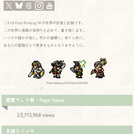
これは Final Fantasy 14 の世界の記憶と記録です。
この世界に感謝の気持ちを込めて、書き残します。
いつかの誰かの為に。何かの道標に。祈りと共に。
あなたの冒険がより幸多きものとなりますように。
Final Fantasy XIV © SQUARE ENIX
閲覧サレタ数・Page Views
23,713,968 views
言語スイッチ