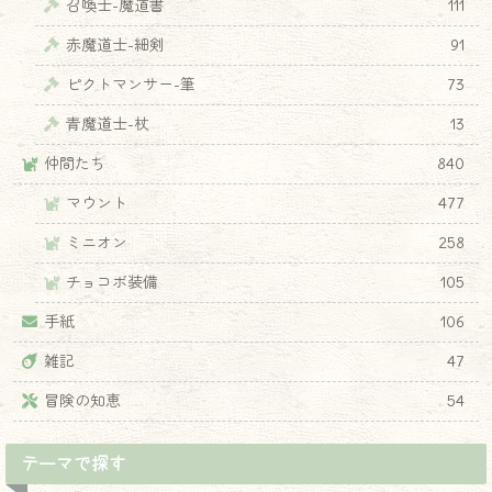
召喚士-魔道書
111
赤魔道士-細剣
91
ピクトマンサー-筆
73
青魔道士-杖
13
仲間たち
840
マウント
477
ミニオン
258
チョコボ装備
105
手紙
106
雑記
47
冒険の知恵
54
テーマで探す