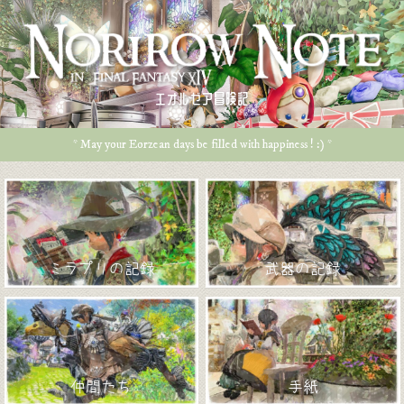
エオルゼア冒険記
* May your Eorzean days be filled with happiness ! :) *
ミラプリの記録
武器の記録
仲間たち
手紙