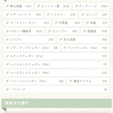
騎士様風
403
カントリー風
509
アンティーク
1391
スチームパンク
642
ミリタリー
310
ゴシック
254
ダークファンタジー
297
天界風
350
和風
317
ロボット機械系
603
カジュアル
542
冒険服
1118
コスプレ
242
光る武器
765
ゾディアックウェポン（ZW）
88
アニマウェポン（AW）
153
エウレカウェポン（EW）
107
レジスタンスウェポン（RW）
117
マンダヴィルウェポン（MW）
210
ファントムウェポン（PW）
182
課金アイテム
316
ハウジング
24
更新月で探す