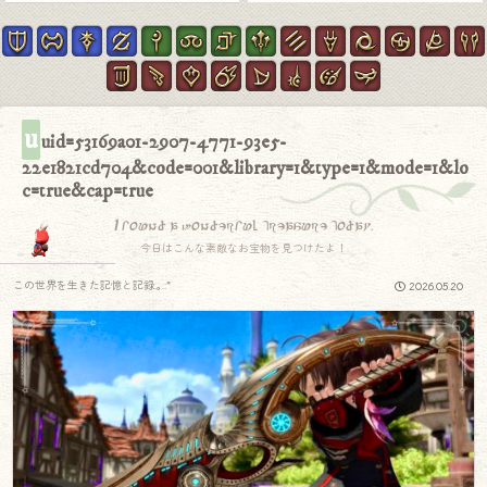
u
uid=53169a01-2907-4771-93e5-
22e1821cd704&code=001&library=1&type=1&mode=1&lo
c=true&cap=true
I found a wonderful treasure today.
今日はこんな素敵なお宝物を見つけたよ！
この世界を生きた記憶と記録.｡.:*
2026.05.20