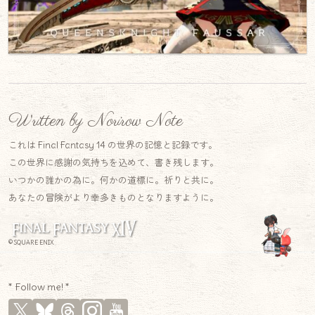
Written by Norirow Note
これは Final Fantasy 14 の世界の記憶と記録です。
この世界に感謝の気持ちを込めて、書き残します。
いつかの誰かの為に。何かの道標に。祈りと共に。
あなたの冒険がより幸多きものとなりますように。
© SQUARE ENIX
* Follow me! *