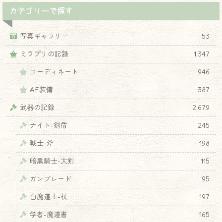
カテゴリーで探す
写真ギャラリー
53
ミラプリの記録
1,347
コーディネート
946
AF装備
387
武器の記録
2,679
ナイト-剣盾
245
戦士-斧
198
暗黒騎士-大剣
115
ガンブレード
95
白魔道士-杖
197
学者-魔道書
165