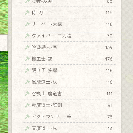
忍者-双剣
85
侍-刀
115
リーパー-大鎌
118
ヴァイパー-二刀流
70
吟遊詩人-弓
139
機工士-銃
176
踊り子-投擲
116
黒魔道士-杖
116
召喚士-魔道書
111
赤魔道士-細剣
91
ピクトマンサー-筆
73
青魔道士-杖
13