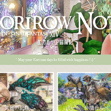
エオルゼア冒険記
* May your Eorzean days be filled with happiness ! :) *
武器の記録
仲間たち