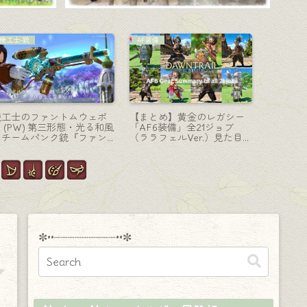
機工士-銃
戦士-斧
白魔道士-
機工士のエウレカウェポン
極エターナルクイーンの戦
銀細工が
（EW）第六形態（最終形
士武器・電子円盤の美麗斧
棒状の白
態）光る美麗銃『モルフリ
『エターナルクイーンズ・
プトラー
ッス・エウレカ』
ウォーアクス』
RE』
✼••┈┈┈┈┈┈┈┈┈••✼