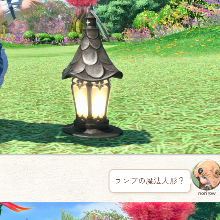
ランプの魔法人形？
norirow