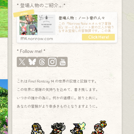
* 登場人物のご紹介.｡.:*
登場人物：ノート家の人々
この『Norirow Note エオルゼア冒険
記』は―とあるノート家の三人が織り
なすお宝探しの冒険譚です。この素敵
な Final Fantasy XIV の世界を旅しな
ff14.norirow.com
* Follow me! *
これは Final Fantasy 14 の世界の記憶と記録です。
この世界に感謝の気持ちを込めて、書き残します。
いつかの誰かの為に。何かの道標に。祈りと共に。
あなたの冒険がより幸多きものとなりますように。