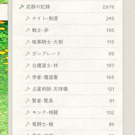
武器の記録
2,676
ナイト-剣盾
245
戦士-斧
195
暗黒騎士-大剣
115
ガンブレード
95
白魔道士-杖
197
学者-魔道書
165
占星術師-天球儀
121
賢者-賢具
91
モンク-格闘
102
竜騎士-槍
89