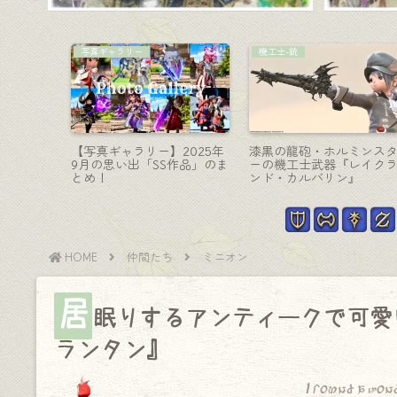
ミラプリの記録
コーディネート
レガシー
とっても可愛いモフモフの
【ミラプリ】ディファイ
ジョブ
傘♪『ファットキャットパ
ントコートで高貴で可愛
）見た目の
ラソル』(モグコレ)
しいタンク用コーデ
HOME
仲間たち
ミニオン
居
眠りするアンティークで可愛
ランタン』
I found a won