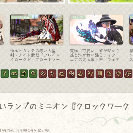
暗黒騎士-大剣
ナイト-剣盾
ア
鞭のような暗黒騎士剣・極
ピンクでハートのキュアキ
ら
青龍征魂戦『青龍蛇腹剣』
ュアなナイト武器『コート
リーラヴァー・ソード＆シ
ールド』
いランプのミニオン『クロックワーク
derful treasure today.