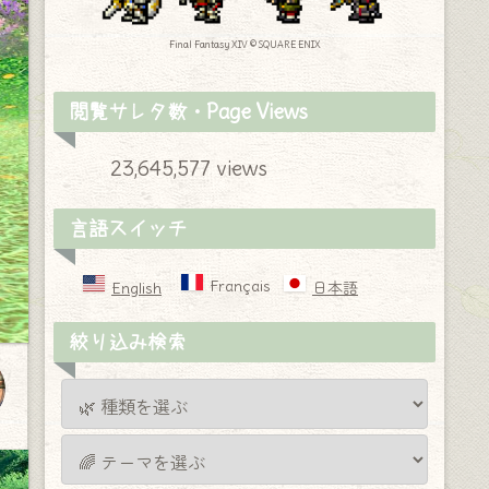
Final Fantasy XIV © SQUARE ENIX
閲覧サレタ数・Page Views
23,645,577 views
言語スイッチ
Français
English
日本語
絞り込み検索