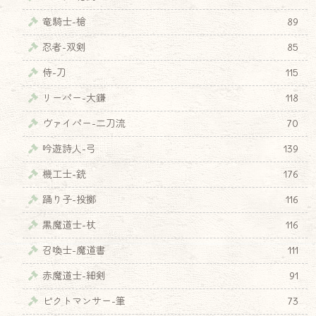
竜騎士-槍
89
忍者-双剣
85
侍-刀
115
リーパー-大鎌
118
ヴァイパー-二刀流
70
吟遊詩人-弓
139
機工士-銃
176
踊り子-投擲
116
黒魔道士-杖
116
召喚士-魔道書
111
赤魔道士-細剣
91
ピクトマンサー-筆
73