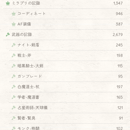
ミラプリの記録
1,347
コーディネート
946
AF装備
387
武器の記録
2,679
ナイト-剣盾
245
戦士-斧
198
暗黒騎士-大剣
115
ガンブレード
95
白魔道士-杖
197
学者-魔道書
165
占星術師-天球儀
121
賢者-賢具
91
モンク-格闘
102