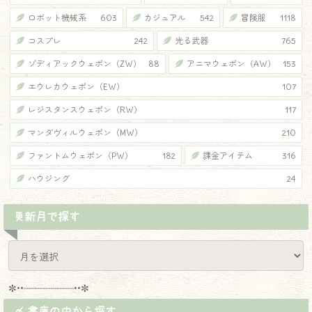
ロボット機械系
603
カジュアル
542
冒険服
1118
コスプレ
242
光る武器
765
ゾディアックウェポン（ZW）
88
アニマウェポン（AW）
153
エウレカウェポン（EW）
107
レジスタンスウェポン（RW）
117
マンダヴィルウェポン（MW）
210
ファントムウェポン（PW）
182
課金アイテム
316
ハウジング
24
更新月で探す
✼••┈┈┈┈┈┈┈┈┈••✼
〆 書庫の中から探す