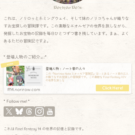
Norirow Note
これは、ノリロゥとネミングウェイ、そして妹のノリコちゃんが織りな
すお宝探しの冒険譚です。この素敵なエオルゼアの世界を旅しながら、
発掘したお宝物の記録を毎日ひとつずつ書き残しています。まぁ、よく
あるただの冒険記ですよ。
* 登場人物のご紹介.｡.:*
登場人物：ノート家の人々
この『Norirow Note エオルゼア冒険記』は―とあるノート家の三人
が織りなすお宝探しの冒険譚です。この素敵な Final Fantasy XIV
の世界を旅しな
ff14.norirow.com
* Follow me! *
これは Final Fantasy 14 の世界の記憶と記録です。