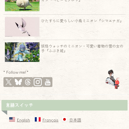
オン『ベビーセクレト』
ひたすらに愛らしい小鳥ミニオン『シマエナガ』
妖怪ウォッチのミニオン・可愛い着物の雪の女の
子『ふぶき姫』
* Follow me! *
言語スイッチ
English
Français
日本語