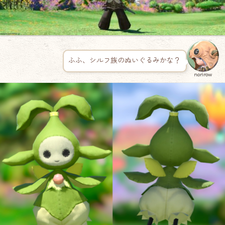
ふふ、シルフ族のぬいぐるみかな？
norirow