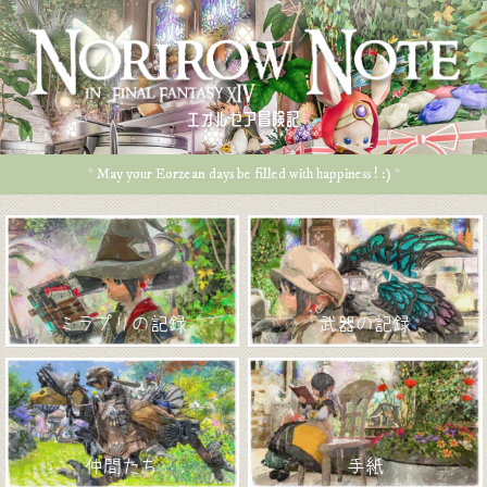
エオルゼア冒険記
* May your Eorzean days be filled with happiness ! :) *
ミラプリの記録
武器の記録
仲間たち
手紙