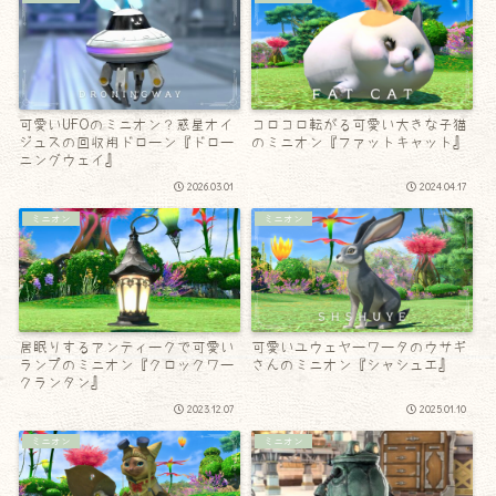
可愛いUFOのミニオン？惑星オイ
コロコロ転がる可愛い大きな子猫
ジュスの回収用ドローン『ドロー
のミニオン『ファットキャット』
ニングウェイ』
2026.03.01
2024.04.17
ミニオン
ミニオン
居眠りするアンティークで可愛い
可愛いユウェヤーワータのウサギ
ランプのミニオン『クロックワー
さんのミニオン『シャシュエ』
クランタン』
2023.12.07
2025.01.10
ミニオン
ミニオン