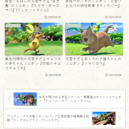
桃色くちばしの可愛すぎる “白文
妖怪ウォッチのミニオン・可愛い
鳥” のミニオン『スカラ・オーロ
お化けの妖怪執事『ウィスパー』
サパ』(クレセントアイル)
2025.05.30
2024.05.04
ミニオン
ミニオン
黄色羽根兜の可愛すぎるチョコボ
可愛すぎる茶トラの子猫ちゃんの
の赤ちゃんミニオン『双蛇のチョ
ミニオン『トラジロウ』
コチョコボ』
2025.08.28
2024.04.09
お花が飛び出る手品ステッキ！青魔道士のドリームウェポ
ン『ドリーム・オブ・ショータイム』
アンティークで木製スチームパンクな真空管の暗黒騎士武
器『キングダムブラス・クレイモア』