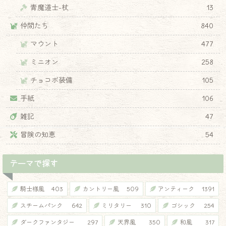
青魔道士-杖
13
仲間たち
840
マウント
477
ミニオン
258
チョコボ装備
105
手紙
106
雑記
47
冒険の知恵
54
テーマで探す
騎士様風
403
カントリー風
509
アンティーク
1391
スチームパンク
642
ミリタリー
310
ゴシック
254
ダークファンタジー
297
天界風
350
和風
317