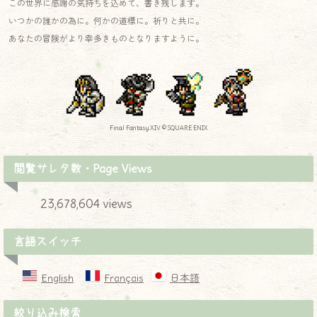
この世界に感謝の気持ちを込めて、書き残します。
いつかの誰かの為に。何かの道標に。祈りと共に。
あなたの冒険がより幸多きものとなりますように。
Final Fantasy XIV © SQUARE ENIX
閲覧サレタ数・Page Views
23,678,604 views
言語スイッチ
English
Français
日本語
絞り込み検索