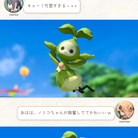
キャー！可愛すぎる～ > <
norico
あはは、ノリコちゃんが興奮しててかわいい w
norirow