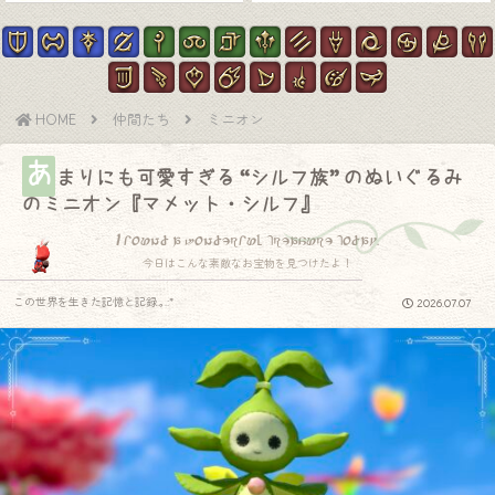
HOME
仲間たち
ミニオン
あ
まりにも可愛すぎる “シルフ族” のぬいぐるみ
のミニオン『マメット・シルフ』
I found a wonderful treasure today.
今日はこんな素敵なお宝物を見つけたよ！
この世界を生きた記憶と記録.｡.:*
2026.07.07