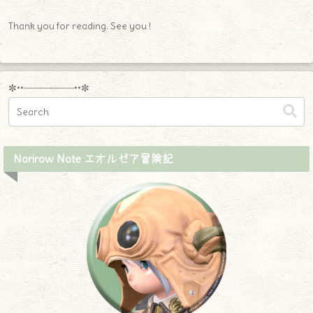
Thank you for reading. See you !
✼••┈┈┈┈┈┈┈┈┈••✼
Norirow Note エオルゼア冒険記