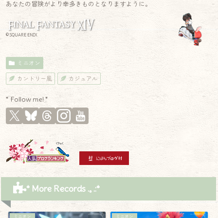
あなたの冒険がより幸多きものとなりますように。
© SQUARE ENIX
ミニオン
カントリー風
カジュアル
* Follow me! *
* More Records .｡.:*
ミニオン
ミニオン