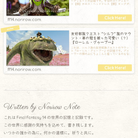
ーディネートの記録です。今日のコーディネー
ト【頭】ホロス・ヘッドドレス【胴】キングダ
ムブラス・レンジャージャーキンRE【手】キ
ff14.norirow.com
友好部族クエスト “シルフ” 族のマウ
ント・草の冠を被った可愛い（？）
『ローレル・グゥーブー』
これは、シルフ族の友好部族クエストのマウン
ト『ローレル・グゥーブー』の記録です。グゥ
ーヴーの頭の上にちょこんと座っているのもな
かなか可愛らしくあります。確かに歯を見ると
ff14.norirow.com
Written by Norirow Note
これは Final Fantasy 14 の世界の記憶と記録です。
この世界に感謝の気持ちを込めて、書き残します。
いつかの誰かの為に。何かの道標に。祈りと共に。