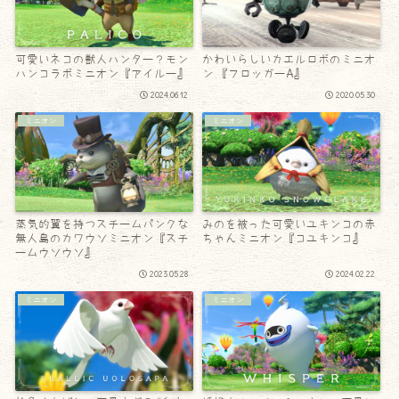
可愛いネコの獣人ハンター？モン
かわいらしいカエルロボのミニオ
ハンコラボミニオン『アイルー』
ン 『フロッガーA』
2024.06.12
2020.05.30
ミニオン
ミニオン
蒸気的翼を持つスチームパンクな
みのを被った可愛いユキンコの赤
無人島のカワウソミニオン『スチ
ちゃんミニオン『コユキンコ』
ームウソウソ』
2023.05.28
2024.02.22
ミニオン
ミニオン