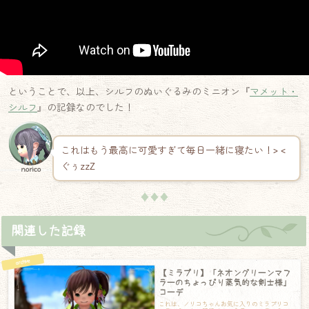
ということで、以上、シルフのぬいぐるみのミニオン『
マメット・
シルフ
』の記録なのでした！
これはもう最高に可愛すぎて毎日一緒に寝たい！> <
ぐぅzzZ
norico
♦♦♦
関連した記録
【ミラプリ】「ネオングリーンマフ
ラーのちょっぴり蒸気的な剣士様」
コーデ
これは、ノリコちゃんお気に入りのミラプリコ