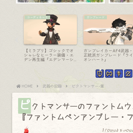
占星術師-天球儀
ミニオン
ウェポン
プロペラで飛ぶスチームパ
かわいらしいカエルロボ
弾道ミサイ
ンクな天球儀・占星術師武
ミニオン 『フロッガーA』
ンアンブ
器『インペリアル・マジテ
ム』
ックプラニスフィア』
HOME
武器の記録
ピクトマンサー-筆
ピ
クトマンサーのファントムウェ
『ファントムペンアンブレー・
I found a won