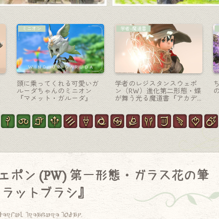
賢者-賢具
黒魔道士-杖
の
クジャクの羽根の可愛らし
グラハの杖・クリスタル製
い賢者武器・ヴァナスパテ
の黒魔道士武器『サイオン
ィの賢具『パーラカ・ペン
ズアーク・ロッド』
デュラム』
ポン (PW) 第一形態・ガラス花の筆
フラットブラシ』
derful treasure today.