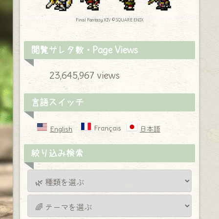
Final Fantasy XIV © SQUARE ENIX
閲覧サレタ数・Page Views
23,645,967 views
言語スイッチ
Français
English
日本語
絞り込み検索