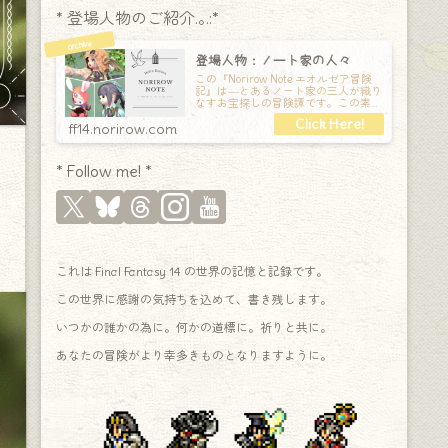
* 登場人物のご紹介.｡.:*
登場人物：ノート家の人々
この『Norirow Note エオルゼア冒険
記』は―とあるノート家の三人が織り
なすお宝探しの冒険譚です。この素敵
な Final Fantasy XIV の世界を旅しな
ff14.norirow.com
* Follow me! *
これは Final Fantasy 14 の世界の記憶と記録です。
この世界に感謝の気持ちを込めて、書き残します。
いつかの誰かの為に。何かの道標に。祈りと共に。
あなたの冒険がより幸多きものとなりますように。