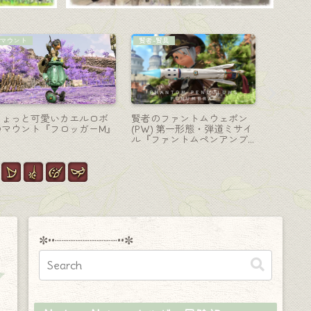
ナイト-剣盾
コーディネート
学者-魔道
ナイトのアニマウェポン第
【ミラプリ】クリスタルの
学者のア
四段階・魂が通う剣と盾
女騎士様（パンデモニウム
（AW）
『アルマス・コンダクト＆
天獄胴ララフェル女子コー
見た目ま
アンキレー・コンダクト』
デ）
✼••┈┈┈┈┈┈┈┈┈••✼