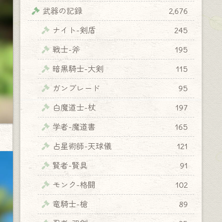
武器の記録
2,676
ナイト-剣盾
245
戦士-斧
195
暗黒騎士-大剣
115
ガンブレード
95
白魔道士-杖
197
学者-魔道書
165
占星術師-天球儀
121
賢者-賢具
91
モンク-格闘
102
竜騎士-槍
89