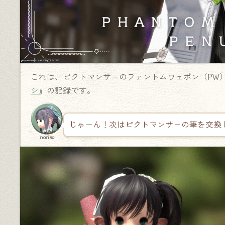
これは、ピクトマンサーのファントムウェポン（PW
シ
』の記録です。
じゃーん！次はピクトマンサーの筆を交換
noriko