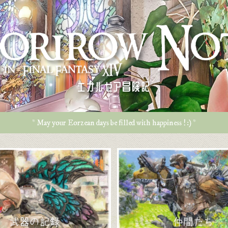
エオルゼア冒険記
* May your Eorzean days be filled with happiness ! :) *
武器の記録
仲間たち