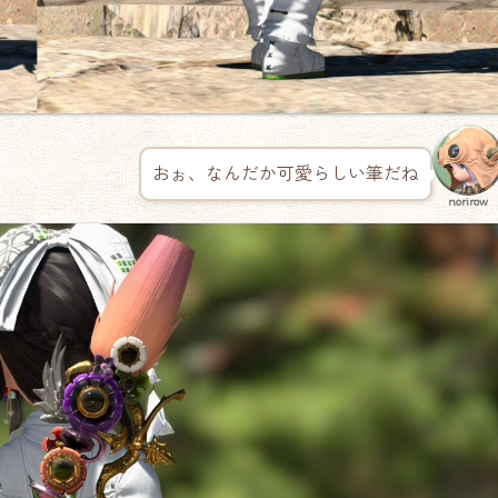
おぉ、なんだか可愛らしい筆だね
norirow