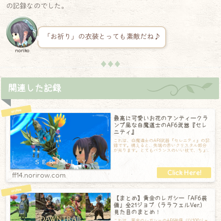
の記録なのでした。
「お祈り」の衣装とっても素敵だね♪
noriko
♦♦♦
関連した記録
最高に可愛いお花のアンティークラ
ンプ風な白魔道士のAF6武器『セレ
ニティ』
これは、白魔道士のAF6武器『セレニティ』の記
録です。構えると、先端の赤いクリスタル部分
が光ります。とてもバランスのいい杖で、ちょ
っと花束のようにも見えます。大きな葉っ
ff14.norirow.com
【まとめ】黄金のレガシー「AF6装
備」全21ジョブ（ララフェルVer.）
見た目のまとめ！
これは、黄金のレガシーのAF6装備（LV100ジョ