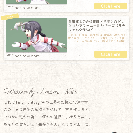
ff14.norirow.com
白魔道士のAF5装備・リボンのドレ
ス『シアファニー』シリーズ（ララ
フェル女子Ver.）
これは、白魔道士のAF5装備（Lv89から着られる
暁月編のアーティファクト装備）『シアファニ
ー』シリーズの記録です。白魔道士のAF5装備
【頭】シアファニーサークレット【
ff14.norirow.com
Written by Norirow Note
これは Final Fantasy 14 の世界の記憶と記録です。
この世界に感謝の気持ちを込めて、書き残します。
いつかの誰かの為に。何かの道標に。祈りと共に。
あなたの冒険がより幸多きものとなりますように。