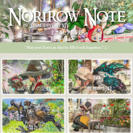
エオルゼア冒険記
* May your Eorzean days be filled with happiness ! :) *
ミラプリの記録
武器の記録
仲間たち
手紙