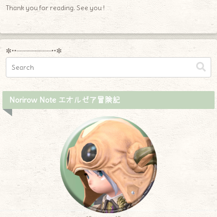
Thank you for reading. See you !
✼••┈┈┈┈┈┈┈┈┈••✼
Norirow Note エオルゼア冒険記