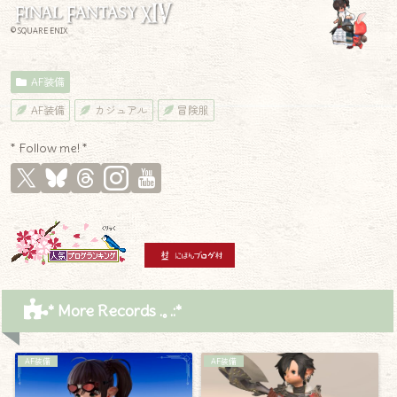
© SQUARE ENIX
AF装備
AF装備
カジュアル
冒険服
* Follow me! *
* More Records .｡.:*
AF装備
AF装備