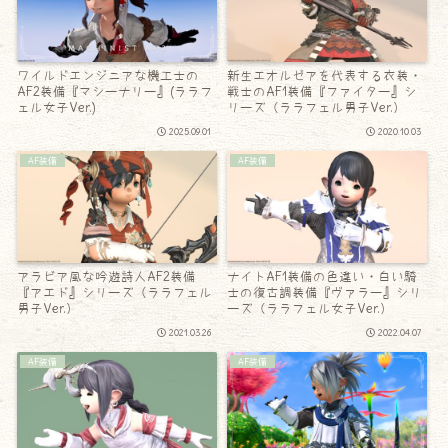
ワイルドエンジニアな機工士の
新生エオルゼアを代表する衣装・
AF2装備『マシーナリー』(ララフ
戦士のAF1装備『ファイター』シ
ェル女子Ver.)
リーズ（ララフェル男子Ver.）
2025.09.01
2020.10.03
AF装備
AF装備
アラビア風な吟遊詩人AF2装備
ナイトAF1装備の色違い・白い騎
『アエド』シリーズ（ララフェル
士の復古調装備『ヴァラー』シリ
男子Ver.）
ーズ（ララフェル女子Ver.）
2021.03.26
2022.04.07
AF装備
AF装備