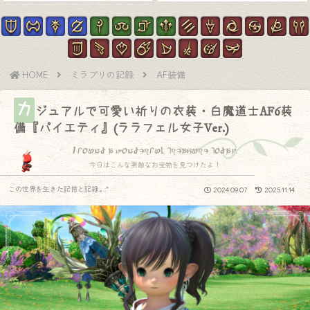
HOME
ミラプリの記録
AF装備
カ
ジュアルで可愛い祈りの衣装・白魔道士AF6装
備『パイエティ』(ララフェル女子Ver.)
I found a wonderful treasure today.
今日はこんな素敵なお宝物を見つけたよ！
この世界を生きた記憶と記録.｡.:*
2024.09.07
2025.11.14