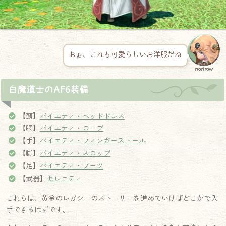
おぉ、これも可愛らしいお洋服だね
norirow
白魔道士のAF6装備
【頭】
パイエティ・ヘッドドレス
【胴】
パイエティ・ローブ
【手】
パイエティ・フィンガーストール
【脚】
パイエティ・スロップ
【足】
パイエティ・ブーツ
【武器】
セレニティ
これらは、黄金のレガシーのストーリーを進めていけばどこかで入
手できるはずです。