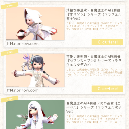
清楚な修道女・白魔道士のAF2装備
『オリゾン』シリーズ（ララフェル
女子Ver.）
これは、白魔道士のAF2装備（Lv60のアーティフ
ァクト装備）『オリゾン』シリーズの記録で
す。白魔道士AF2衣装【頭】オリゾンフード
【胴】オリゾンローブ【手】オリゾンフ
ff14.norirow.com
可愛い宣教師・白魔道士のAF3装備
『セブンスヘブン』シリーズ（ララ
フェル女子Ver.）
これは、白魔道士のAF3装備（Lv70）『セブンス
ヘブン』シリーズの記録です。白魔道士AF3装備
【頭】ウェザード・セブンスヘブンサークレッ
ト【胴】ウェザード・セブンスヘ
ff14.norirow.com
白魔道士のAF4装備・光の巫女『エ
ーベル』シリーズ（ララフェル女子
Ver.）
これは、白魔道士のAF4装備（Lv80のアーティフ
ァクト装備）『エーベル』シリーズの記録で
す。白魔道士AF4装備【頭】ウェザード・エーベ
ルフード【胴】ウェザード・エーベ