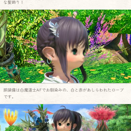
な髪飾り！
胴装備は白魔道士AFでお馴染みの、白と赤があしらわれたローブ
です。