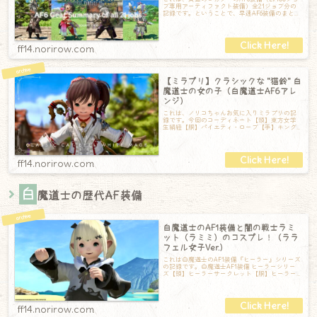
ブ専用アーティファクト装備）全21ジョブ分の
記録です。ということで、早速AF6装備のまとめ
です！ナイト▼ 詳細はこちら
ff14.norirow.com
【ミラプリ】クラシックな "猫鈴" 白
魔道士の女の子（白魔道士AF6アレ
ンジ）
これは、ノリコちゃんお気に入りミラプリの記
録です。今回のコーディネート【頭】東方女学
生絹紐【胴】パイエティ・ローブ【手】キング
ダムテール・ヒーラーグローブ【脚】キングダ
ff14.norirow.com
白
魔道士の歴代AF装備
白魔道士のAF1装備と闇の戦士ラミ
ット（ラミミ）のコスプレ！（ララ
フェル女子Ver.）
これは白魔道士のAF1装備『ヒーラー』シリーズ
の記録です。白魔道士AF1装備 ヒーラーシリー
ズ【頭】ヒーラーサークレット【胴】ヒーラー
ローブ【手】ヒーラーグローブ【脚】
ff14.norirow.com