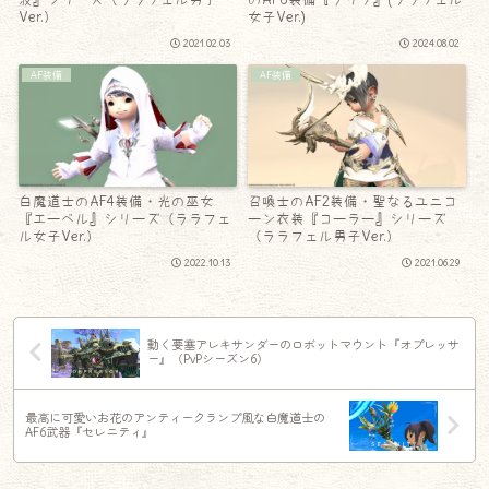
Ver.）
女子Ver.)
2021.02.03
2024.08.02
AF装備
AF装備
白魔道士のAF4装備・光の巫女
召喚士のAF2装備・聖なるユニコ
『エーベル』シリーズ（ララフェ
ーン衣装『コーラー』シリーズ
ル女子Ver.）
（ララフェル男子Ver.）
2022.10.13
2021.06.29
動く要塞アレキサンダーのロボットマウント『オプレッサ
ー』（PvPシーズン6）
最高に可愛いお花のアンティークランプ風な白魔道士の
AF6武器『セレニティ』