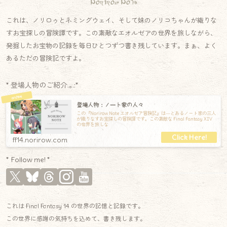
Norirow Note
これは、ノリロゥとネミングウェイ、そして妹のノリコちゃんが織りな
すお宝探しの冒険譚です。この素敵なエオルゼアの世界を旅しながら、
発掘したお宝物の記録を毎日ひとつずつ書き残しています。まぁ、よく
あるただの冒険記ですよ。
* 登場人物のご紹介.｡.:*
登場人物：ノート家の人々
この『Norirow Note エオルゼア冒険記』は―とあるノート家の三人
が織りなすお宝探しの冒険譚です。この素敵な Final Fantasy XIV
の世界を旅しな
ff14.norirow.com
* Follow me! *
これは Final Fantasy 14 の世界の記憶と記録です。
この世界に感謝の気持ちを込めて、書き残します。