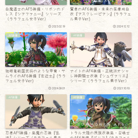
白魔道士のAF5装備・リボンのド
賢者のAF6装備・未来の医療用白
レス『シアファニー』シリーズ
衣『アスクレーピアン』(ララフェ
（ララフェル女子Ver.）
ル男子Ver.)
2023.02.19
2024.12.12
AF装備
AF装備
独眼竜戦国武将のような甲冑・サ
ナイトのAF4装備・正統派オシャ
ムライのAF6装備『左近士』(ララ
レ神殿騎士衣装『シュヴァリエ』
フェル女子Ver.)
シリーズ（ララフェル男子Ver.）
2024.09.01
2021.10.10
AF装備
AF装備
忍者AF1装備・風魔の忍装『乱
トラル大陸の民族衣装風・召喚士
波』シリーズ（ララフェル男子
のAF6装備『グリフ』(ララフェル