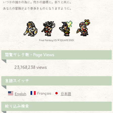
いつかの誰かの為に。何かの道標に。祈りと共に。
あなたの冒険がより幸多きものとなりますように。
Final Fantasy XIV © SQUARE ENIX
閲覧サレタ数・Page Views
23,768,238 views
言語スイッチ
Français
English
日本語
絞り込み検索