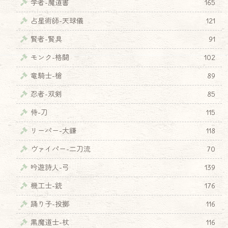
学者-魔道書
165
占星術師-天球儀
121
賢者-賢具
91
モンク-格闘
102
竜騎士-槍
89
忍者-双剣
85
侍-刀
115
リーパー-大鎌
118
ヴァイパー-二刀流
70
吟遊詩人-弓
139
機工士-銃
176
踊り子-投擲
116
黒魔道士-杖
116