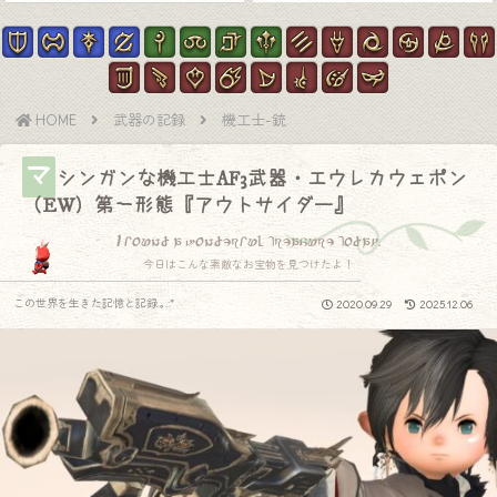
HOME
武器の記録
機工士-銃
マ
シンガンな機工士AF3武器・エウレカウェポン
（EW）第一形態『アウトサイダー』
I found a wonderful treasure today.
今日はこんな素敵なお宝物を見つけたよ！
この世界を生きた記憶と記録.｡.:*
2020.09.29
2025.12.06