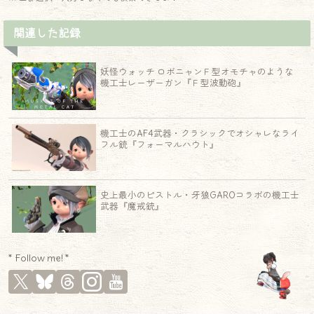
関連した記録
妖怪ウォッチ ロボニャンＦ型オモチャのような
機工士レーザーガン『Ｆ型波動砲』
機工士のAF4武器・クラシックでオシャレなライ
フル銃『フォーマルハウト』
史上最小のピストル・牙狼GAROコラボの機工士
武器『魔戒銃』
* Follow me! *