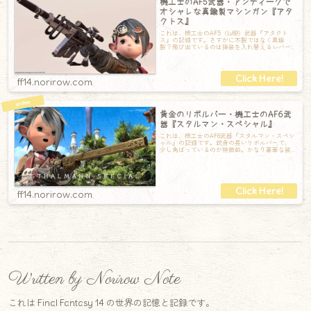
機工士のAF5武器・アンティークで
オシャレな真鍮製マシンガン『アタ
クトス』
これは、機工士のAF5（Lv89）武器『アタクト
ス』の記録です。さすがに木製ではなく真鍮
製？飛び出ているのは弾装を入れ替えるレバー
でしょうか。全体的にとてもアンティーク
ff14.norirow.com
黄金のリボルバー・機工士のAF6武
器『スタルマン・スペシャル』
これは、機工士のAF6武器『スタルマン・スペシ
ャル』の記録です。銃身の長いリボルバーで、
少し角ばっているのが特徴的。かなり豪華な装
飾が施されています。シリンダーの内側が
ff14.norirow.com
Written by Norirow Note
これは Final Fantasy 14 の世界の記憶と記録です。