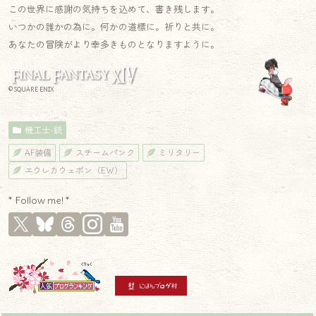
この世界に感謝の気持ちを込めて、書き残します。
いつかの誰かの為に。何かの道標に。祈りと共に。
あなたの冒険がより幸多きものとなりますように。
© SQUARE ENIX
機工士-銃
AF装備
スチームパンク
ミリタリー
エウレカウェポン（EW）
* Follow me! *