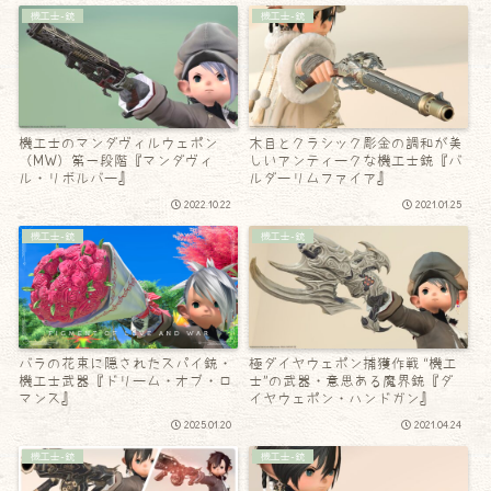
機工士-銃
機工士-銃
機工士のマンダヴィルウェポン
木目とクラシック彫金の調和が美
（MW）第一段階『マンダヴィ
しいアンティークな機工士銃『バ
ル・リボルバー』
ルダーリムファイア』
2022.10.22
2021.01.25
機工士-銃
機工士-銃
バラの花束に隠されたスパイ銃・
極ダイヤウェポン捕獲作戦 “機工
機工士武器『ドリーム・オブ・ロ
士”の武器・意思ある魔界銃『ダ
マンス』
イヤウェポン・ハンドガン』
2025.01.20
2021.04.24
機工士-銃
機工士-銃