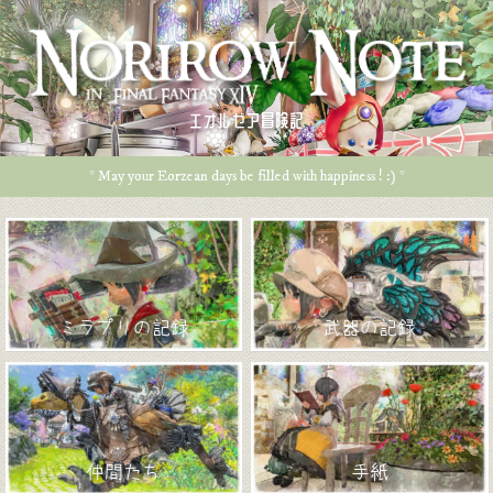
エオルゼア冒険記
* May your Eorzean days be filled with happiness ! :) *
ミラプリの記録
武器の記録
仲間たち
手紙