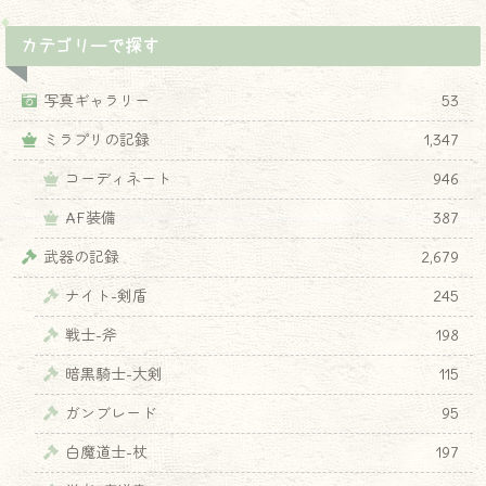
カテゴリーで探す
写真ギャラリー
53
ミラプリの記録
1,347
コーディネート
946
AF装備
387
武器の記録
2,679
ナイト-剣盾
245
戦士-斧
198
暗黒騎士-大剣
115
ガンブレード
95
白魔道士-杖
197