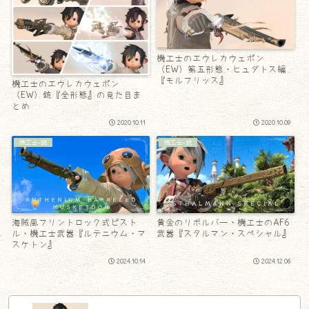
機工士のエウレカウェポン
（EW）第五形態・ヒュダトス編
『モルフリッス』
機工士のエウレカウェポン
（EW）銃『全形態』の見た目ま
とめ
2020.10.11
2020.10.09
機工士-銃
機工士-銃
海賊風フリントロック式ピスト
黄金のリボルバー・機工士のAF6
ル・機工士武器『ルテニウム・マ
武器『スタルマン・スペシャル』
スケトン』
2024.10.14
2024.12.06