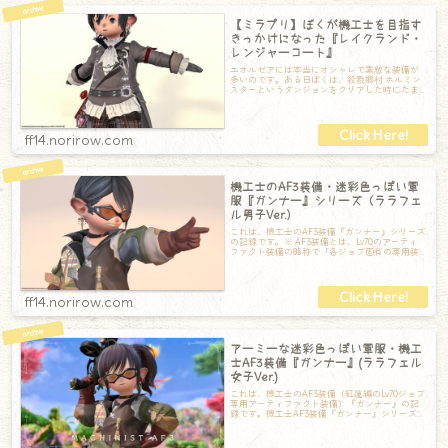
【ミラプリ】ぼくが機工士を目指す
きっかけになった『レイクランド・
レンジャーコート』
エオルゼアには本当にオシャレで素敵な装備が
多いのです。ある日ぼくは、殺戮郷村 ホルミン
スターというダンジョンをクリアした時にたま
たまこの『レイクランド・レンジャーコート
ff14.norirow.com
機工士のAF3装備・迷彩色っぽい軍
服『ガンナー』シリーズ（ララフェ
ル男子Ver.）
これは、機工士のAF3装備『ガンナー』シリーズ
の記録です。※ AF3装備とは、Lv70のアーティ
ファクト装備の略称で「各ジョブ固有の専用装
備」のことです。アーティファク
ff14.norirow.com
アーミーな迷彩色っぽい軍服・機工
士AF3装備『ガンナー』(ララフェル
女子Ver.)
これは、機工士のAF3装備（紅蓮編のLv70ジョブ
専用アーティファクト装備）『ガンナー』の記
録です。機工士AF3装備『ガンナー』シリーズ
【頭】ウェザード・ガンナーゴーグ