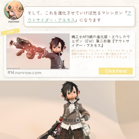
そして、これを進化させていけば光るマシンガン『
ア
ウトサイダー・アネモス
』になります
norirow
機工士AF3銃の進化版・エウレカウ
ェポン（EW）第二形態『アウトサ
イダー・アネモス』
機工士AF3の『ウェザード・アウトサイダー』は
禁断の地エウレカ:アネモス編で進化させていく
ことができます。いわゆる『エウレカウェポ
ン』。これは、その進化の過程で手に入れ
ff14.norirow.com