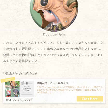
Norirow Note
これは、ノリロゥとネミングウェイ、そして妹のノリコちゃんが織りな
すお宝探しの冒険譚です。この素敵なエオルゼアの世界を旅しながら、
発掘したお宝物の記録を毎日ひとつずつ書き残しています。まぁ、よく
あるただの冒険記ですよ。
* 登場人物のご紹介.｡.:*
登場人物：ノート家の人々
この『Norirow Note エオルゼア冒険記』は―とあるノート家の三人
が織りなすお宝探しの冒険譚です。この素敵な Final Fantasy XIV
の世界を旅しな
ff14.norirow.com