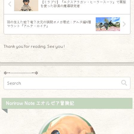
【ミラプリ】『エクスアラガン・ヒーラースーツ』で軍服
を使った砂漠の魔導研究者
羽の生えた蛇？竜？次元の狭間オメガ零式：デルタ編4層
マウント『アルテ・ロイテ』
Thank you for reading. See you !
✼••┈┈┈┈┈┈┈┈┈••✼
Norirow Note エオルゼア冒険記