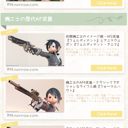
ff14.norirow.com
機工士の歴代AF武器
初期機工士のイメージ銃・AF2武器
『フェルディナント』とアニマウェ
ポン『フェルディナント・アニマ』
機工士ジョブが登場した時のイメージイラスト
でAF2装備とともに持っていた『フェルディナン
ト』また、アニマウェポン（AW）の第一段階で
ある『フェルディナント・アニマ』なか
ff14.norirow.com
機工士のAF4武器・クラシックでオ
シャレなライフル銃『フォーマルハ
ウト』
これは、機工士のAF4（Lv80）武器『フォーマル
ハウト』の記録です。ライフル銃なので肩当部
分が存在し、背負っているとかなり飛び出て見
えます。銃自体はクラシックでオシャ
ff14.norirow.com