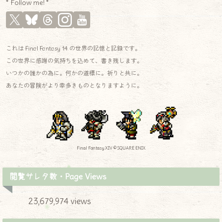
* Follow me! *
これは Final Fantasy 14 の世界の記憶と記録です。
この世界に感謝の気持ちを込めて、書き残します。
いつかの誰かの為に。何かの道標に。祈りと共に。
あなたの冒険がより幸多きものとなりますように。
Final Fantasy XIV © SQUARE ENIX
閲覧サレタ数・Page Views
23,679,974 views