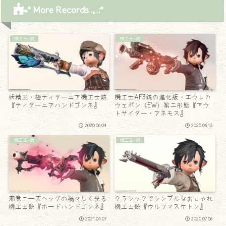
* More Records .｡.:*
機工士-銃
機工士-銃
妖精王・極ティターニア機工士銃
機工士AF3銃の進化版・エウレカ
『ティターニアハンドゴンネ』
ウェポン（EW）第二形態『アウ
トサイダー・アネモス』
2020.06.04
2020.06.13
機工士-銃
機工士-銃
邪竜ニーズヘッグの禍々しく光る
クラシックでシンプルなおしゃれ
機工士銃『ホードハンドゴンネ』
機工士銃『ウルフマスケトン』
2021.04.07
2020.07.06