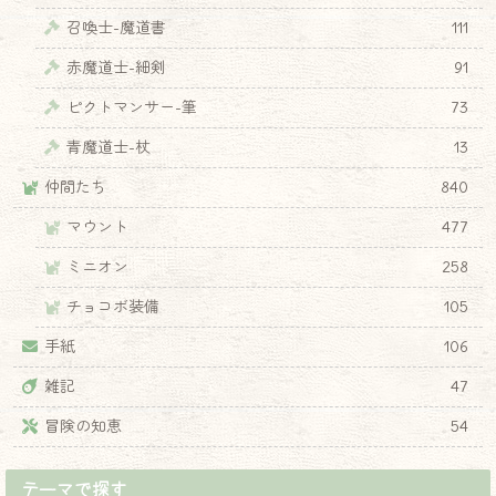
召喚士-魔道書
111
赤魔道士-細剣
91
ピクトマンサー-筆
73
青魔道士-杖
13
仲間たち
840
マウント
477
ミニオン
258
チョコボ装備
105
手紙
106
雑記
47
冒険の知恵
54
テーマで探す