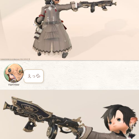
えっ💦
norirow