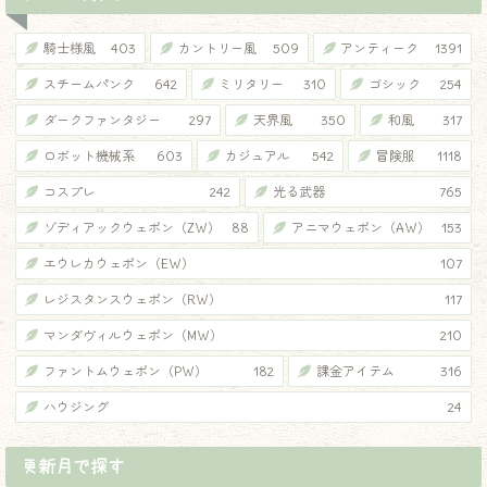
騎士様風
403
カントリー風
509
アンティーク
1391
スチームパンク
642
ミリタリー
310
ゴシック
254
ダークファンタジー
297
天界風
350
和風
317
ロボット機械系
603
カジュアル
542
冒険服
1118
コスプレ
242
光る武器
765
ゾディアックウェポン（ZW）
88
アニマウェポン（AW）
153
エウレカウェポン（EW）
107
レジスタンスウェポン（RW）
117
マンダヴィルウェポン（MW）
210
ファントムウェポン（PW）
182
課金アイテム
316
ハウジング
24
更新月で探す