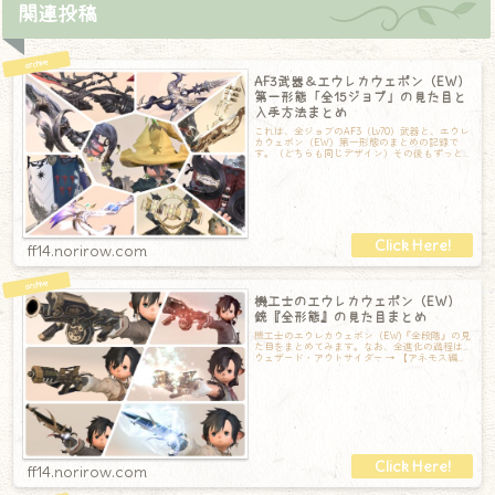
関連投稿
AF3武器＆エウレカウェポン（EW）
第一形態「全15ジョブ」の見た目と
入手方法まとめ
これは、全ジョブのAF3（Lv70）武器と、エウレ
カウェポン（EW）第一形態のまとめの記録で
す。（どちらも同じデザイン）その後もずっと
重宝しているものが多く、どれも素敵
ff14.norirow.com
機工士のエウレカウェポン（EW）
銃『全形態』の見た目まとめ
機工士のエウレカウェポン（EW)『全段階』の見
た目をまとめてみます。なお、全進化の過程は…
ウェザード・アウトサイダー → 【アネモス編】
アウトサイダー→ アウトサイダー
ff14.norirow.com