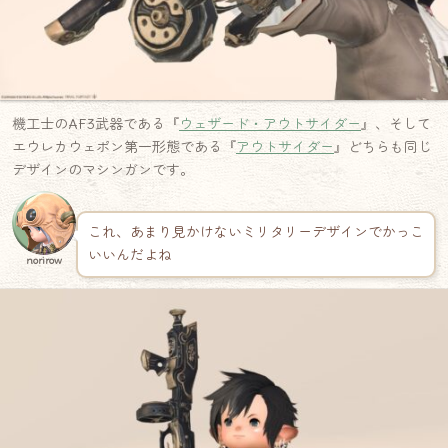
機工士のAF3武器である『
ウェザード・アウトサイダー
』、そして
エウレカウェポン第一形態である『
アウトサイダー
』どちらも同じ
デザインのマシンガンです。
これ、あまり見かけないミリタリーデザインでかっこ
いいんだよね
norirow