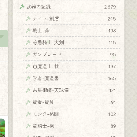
武器の記録
2,679
ナイト-剣盾
245
戦士-斧
198
暗黒騎士-大剣
115
ガンブレード
95
白魔道士-杖
197
学者-魔道書
165
占星術師-天球儀
121
賢者-賢具
91
モンク-格闘
102
竜騎士-槍
89