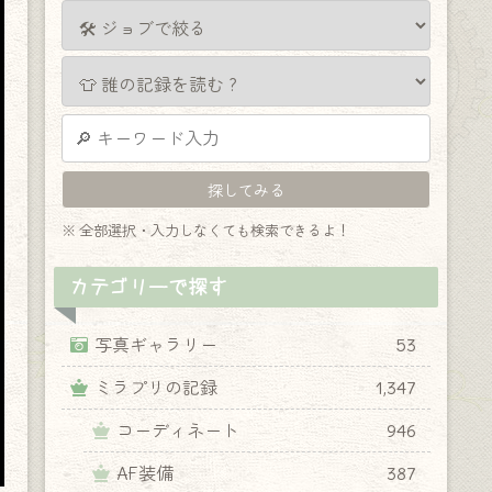
※ 全部選択・入力しなくても検索できるよ！
カテゴリーで探す
写真ギャラリー
53
ミラプリの記録
1,347
コーディネート
946
AF装備
387