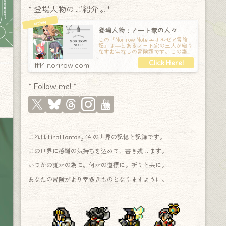
* 登場人物のご紹介.｡.:*
登場人物：ノート家の人々
この『Norirow Note エオルゼア冒険
記』は―とあるノート家の三人が織り
なすお宝探しの冒険譚です。この素敵
な Final Fantasy XIV の世界を旅しな
ff14.norirow.com
* Follow me! *
これは Final Fantasy 14 の世界の記憶と記録です。
この世界に感謝の気持ちを込めて、書き残します。
いつかの誰かの為に。何かの道標に。祈りと共に。
あなたの冒険がより幸多きものとなりますように。