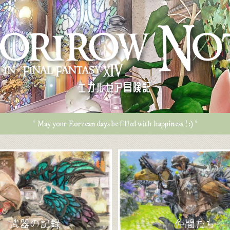
エオルゼア冒険記
* May your Eorzean days be filled with happiness ! :) *
武器の記録
仲間たち