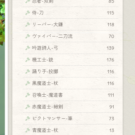
忍者-双剣
85
侍-刀
115
リーパー-大鎌
118
ヴァイパー-二刀流
70
吟遊詩人-弓
139
機工士-銃
176
踊り子-投擲
116
黒魔道士-杖
116
召喚士-魔道書
111
赤魔道士-細剣
91
ピクトマンサー-筆
73
青魔道士-杖
13