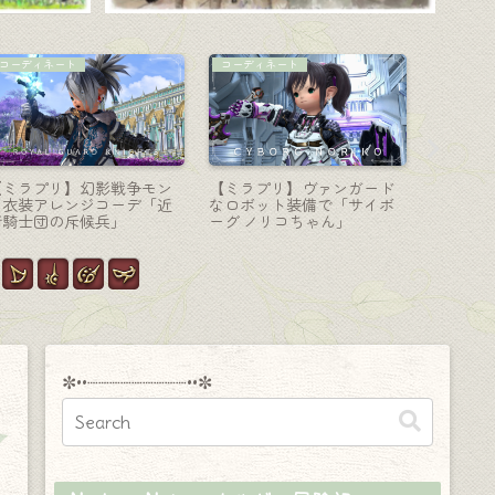
暗黒騎士-大剣
マウント
戦士-斧
漆黒編を象徴する暗黒騎士
ヒョウ柄の騎獣マウント
戦士のス
の超大型剣・AF4武器『シ
『クァール』（新生エオル
転のこぎ
ャドウブリンガー』
ゼアコレクターズエディシ
塔武器『
ョン特典）
ジテック
✼••┈┈┈┈┈┈┈┈┈••✼