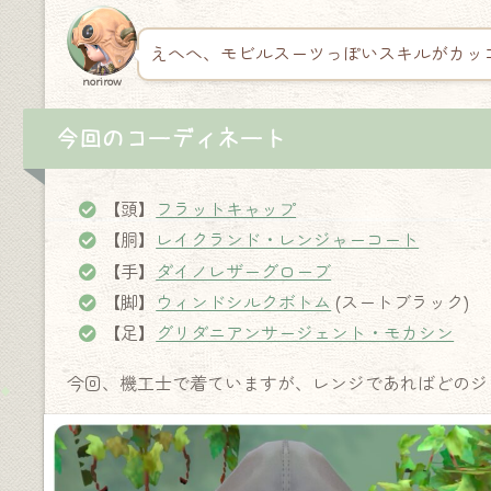
えへへ、モビルスーツっぽいスキルがカッ
norirow
今回のコーディネート
【頭】
フラットキャップ
【胴】
レイクランド・レンジャーコート
【手】
ダイノレザーグローブ
【脚】
ウィンドシルクボトム
(スートブラック)
【足】
グリダニアンサージェント・モカシン
今回、機工士で着ていますが、レンジであればどのジ