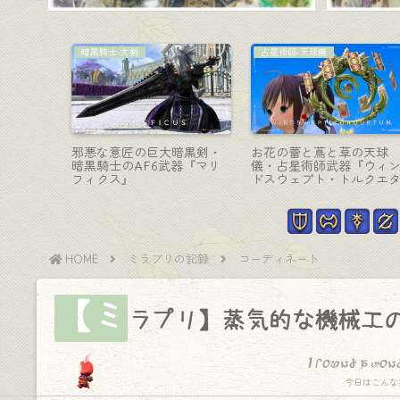
吟遊詩人-弓
ミニオン
ンガード
吟遊詩人のレジスタンスウ
妖怪ウォッチのミニオン
「サイボ
ェポン（RW）弓「全形態」
カッコいい猫の浮遊霊『
」
の見た目と入手方法（進化
ユニャン』
方法）まとめ
HOME
ミラプリの記録
コーディネート
【ミ
ラプリ】蒸気的な機械工
I found a won
今日はこんな