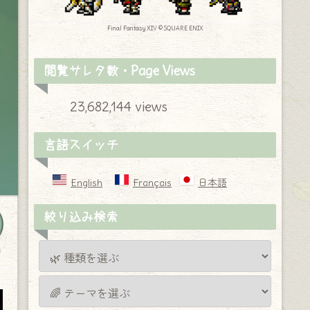
Final Fantasy XIV © SQUARE ENIX
閲覧サレタ数・Page Views
23,682,144 views
言語スイッチ
English
Français
日本語
絞り込み検索
y