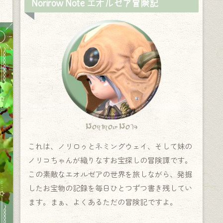
Norirow Note エオルゼア冒険記
Norirow Note
これは、ノリロゥとネミングウェイ、そして妹の
ノリコちゃんが織りなすお宝探しの冒険譚です。
この素敵なエオルゼアの世界を旅しながら、発掘
したお宝物の記録を毎日ひとつずつ書き残してい
ます。まぁ、よくあるただの冒険記ですよ。