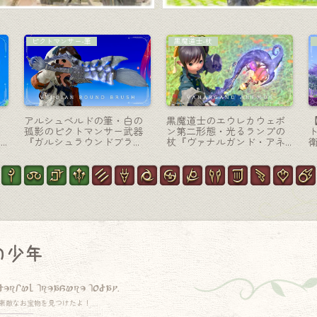
ミニオン
マウント
・
妖怪ウォッチ コラボの『ミ
クラシックなアメリカンバ
フ
ニオン』全種類まとめ
イクのような美装三輪トラ
クター『ガーロンドGL-
IIT』(ララフェルVer.)
の少年
derful treasure today.
素敵なお宝物を見つけたよ！