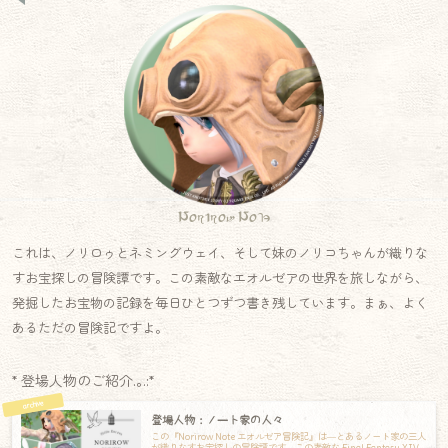
Norirow Note
これは、ノリロゥとネミングウェイ、そして妹のノリコちゃんが織りな
すお宝探しの冒険譚です。この素敵なエオルゼアの世界を旅しながら、
発掘したお宝物の記録を毎日ひとつずつ書き残しています。まぁ、よく
あるただの冒険記ですよ。
* 登場人物のご紹介.｡.:*
登場人物：ノート家の人々
この『Norirow Note エオルゼア冒険記』は―とあるノート家の三人
が織りなすお宝探しの冒険譚です。この素敵な Final Fantasy XIV