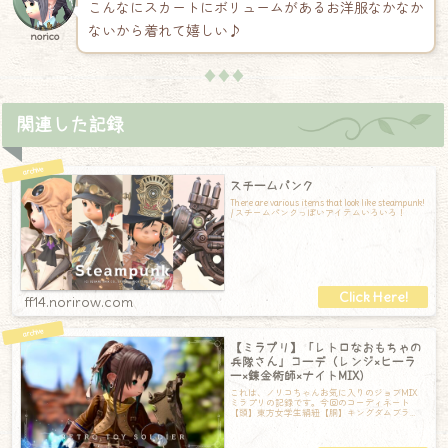
こんなにスカートにボリュームがあるお洋服なかなか
ないから着れて嬉しい♪
norico
♦♦♦
関連した記録
スチームパンク
There are various items that look like steampunk!
/ スチームパンクっぽいアイテムいろいろ！
ff14.norirow.com
【ミラプリ】「レトロなおもちゃの
兵隊さん」コーデ（レンジ×ヒーラ
ー×錬金術師×ナイトMIX）
これは、ノリコちゃんお気に入りのジョブMIX
ミラプリの記録です。今回のコーディネート
【頭】東方女学生絹紐【胴】キングダムブラ
ス・レンジャージャーキン【手】キングダムテ
ー