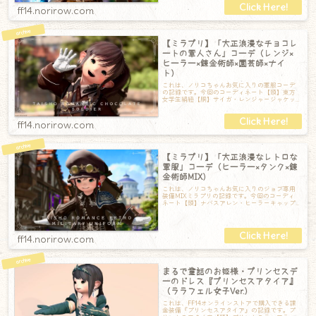
ff14.norirow.com
【ミラプリ】「大正浪漫なチョコレ
ートの軍人さん」コーデ（レンジ×
ヒーラー×錬金術師×園芸師×ナイ
ト）
これは、ノリコちゃんお気に入りの軍服コーデ
の記録です。今回のコーディネート【頭】東方
女学生絹紐【胴】サイガ・レンジャージャケッ
ト【手】キングダムテール・ヒーラーグローブ
ff14.norirow.com
【ミラプリ】「大正浪漫なレトロな
軍服」コーデ（ヒーラー×タンク×錬
金術師MIX）
これは、ノリコちゃんお気に入りのジョブ専用
装備MIXミラプリの記録です。今回のコーディ
ネート【頭】ナバスアレン・ヒーラーキャップ
【胴】エアルーム・ディフェンダージャケッ
ff14.norirow.com
まるで童話のお姫様・プリンセスデ
ーのドレス『プリンセスアタイア』
（ララフェル女子Ver.）
これは、FF14オンラインストアで購入できる課
金装備『プリンセスアタイア』の記録です。プ