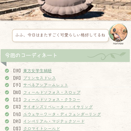
ふふ、今日はまたすごく可愛らしい格好してるね
norirow
今回のコーディネート
【頭】
東方女学生絹紐
【胴】
プリンセスドレス
【手】
サベネアンアームレット
【脚】
フィールドソフォス・スロップ
【足】
フィールドソフォス・クラコー
【耳】
サイオンズリベレーター・イヤリング
【指】
ユウェヤーワータ・ディフェンダーリング
【剣】
インペリアル・マジテックソード
【盾】
クロマイトシールド