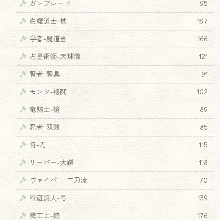
ガンブレード
95
白魔道士-杖
197
学者-魔道書
166
占星術師-天球儀
121
賢者-賢具
91
モンク-格闘
102
竜騎士-槍
89
忍者-双剣
85
侍-刀
115
リーパー-大鎌
118
ヴァイパー-二刀流
70
吟遊詩人-弓
139
機工士-銃
176