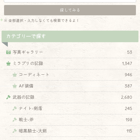
※ 全部選択・入力しなくても検索できるよ！
カテゴリーで探す
写真ギャラリー
53
ミラプリの記録
1,347
コーディネート
946
AF装備
387
武器の記録
2,680
ナイト-剣盾
245
戦士-斧
198
暗黒騎士-大剣
115