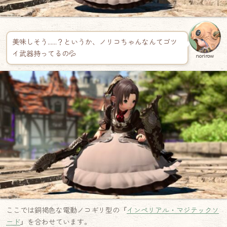
美味しそう……？というか、ノリコちゃんなんてゴツ
イ武器持ってるの💦
norirow
ここでは銅褐色な電動ノコギリ型の『
インペリアル・マジテックソ
ード
』を合わせています。