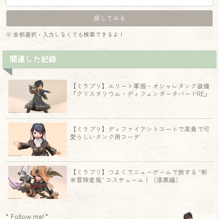
※ 全部選択・入力しなくても検索できるよ！
関連した記録
【ミラプリ】エリート軍服・オシャレタンク装備
『クリスタリウム・ディフェンダータバードRE』
【ミラプリ】ディファイアントコートで高貴で可
愛らしいタンク用コーデ
【ミラプリ】つよくてニューゲームで旅する “新
米冒険者風” コスチューム！（漆黒編）
* Follow me! *