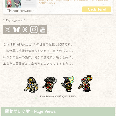
の世界を旅しな
ff14.norirow.com
* Follow me! *
これは Final Fantasy 14 の世界の記憶と記録です。
この世界に感謝の気持ちを込めて、書き残します。
いつかの誰かの為に。何かの道標に。祈りと共に。
あなたの冒険がより幸多きものとなりますように。
Final Fantasy XIV © SQUARE ENIX
閲覧サレタ数・Page Views