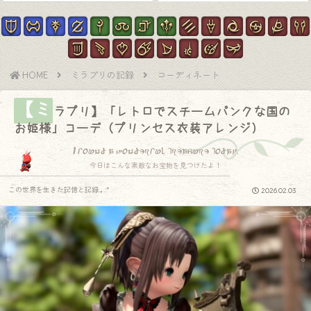
HOME
ミラプリの記録
コーディネート
【ミ
ラプリ】「レトロでスチームパンクな国の
お姫様」コーデ（プリンセス衣装アレンジ）
I found a wonderful treasure today.
今日はこんな素敵なお宝物を見つけたよ！
この世界を生きた記憶と記録.｡.:*
2026.02.03