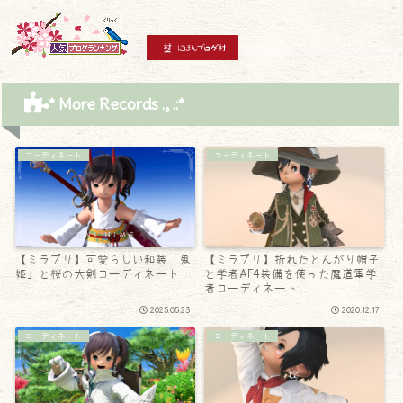
* More Records .｡.:*
コーディネート
コーディネート
【ミラプリ】可愛らしい和装「鬼
【ミラプリ】折れたとんがり帽子
姫」と桜の大剣コーディネート
と学者AF4装備を使った魔道軍学
者コーディネート
2025.05.23
2020.12.17
コーディネート
コーディネート