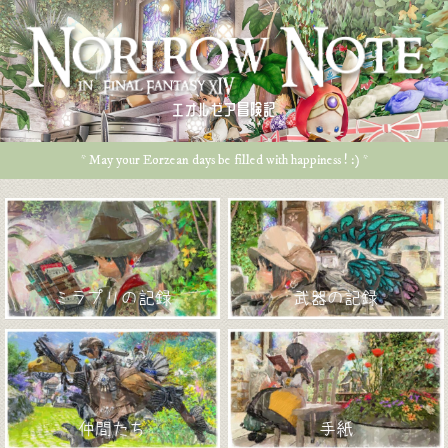
エオルゼア冒険記
* May your Eorzean days be filled with happiness ! :) *
ミラプリの記録
武器の記録
仲間たち
手紙