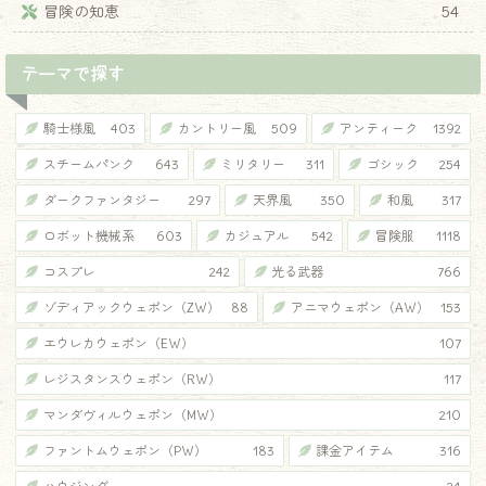
冒険の知恵
54
テーマで探す
騎士様風
403
カントリー風
509
アンティーク
1392
スチームパンク
643
ミリタリー
311
ゴシック
254
ダークファンタジー
297
天界風
350
和風
317
ロボット機械系
603
カジュアル
542
冒険服
1118
コスプレ
242
光る武器
766
ゾディアックウェポン（ZW）
88
アニマウェポン（AW）
153
エウレカウェポン（EW）
107
レジスタンスウェポン（RW）
117
マンダヴィルウェポン（MW）
210
ファントムウェポン（PW）
183
課金アイテム
316