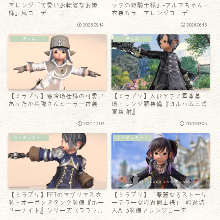
アレンジ「可愛いお転婆なお姫
ックの姫騎士様」-アルマちゃん
様」風コーデ
衣装カラーアレンジコーデ
2025.09.14
2026.06.15
コーディネート
コーディネート
【ミラプリ】寒冷地仕様の可愛い
【ミラプリ】人形タチノ軍事基
あったか兵隊さんヒーラー衣装
地・レンジ胴装備『ヨルハ五三式
軍装:射』
2021.12.09
2020.09.03
コーディネート
コーディネート
【ミラプリ】FFTのアグリアス衣
【ミラプリ】「華麗なるストーリ
装・オーボンヌタンク装備『ホー
ーテラーな吟遊剣士様」- 吟遊詩
リーナイト』シリーズ（ララフェ
人AF3装備アレンジコーデ
ルVer.）