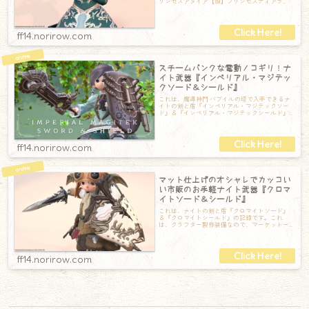
リンセスアタイア【頭】プリンセスティアラ
【胴】プリンセスドレス【手】プリンセスド
ff14.norirow.com
スチームパンクな電動ノコギリ！ナ
イト武器『インペリアル・マジテッ
クソード＆シールド』
これは、魔導神門 バブイルの塔で入手できるナ
イトの剣と盾『インペリアル・マジテックソー
ド』＆『インペリアル・マジテックシールド』
の記録です。全体的に工場的な色合いのスチ
ff14.norirow.com
マット仕上げのオシャレでカッコい
い市販のお手軽ナイト武器『クロマ
イトソード＆シールド』
これは、ナイトの剣と盾『クロマイトソード』
＆『クロマイトシールド』の記録です。これ
は、クラフター製作装備なので、マーケットー
ボードでお手軽に入手できる武器なのです。剣
は
ff14.norirow.com