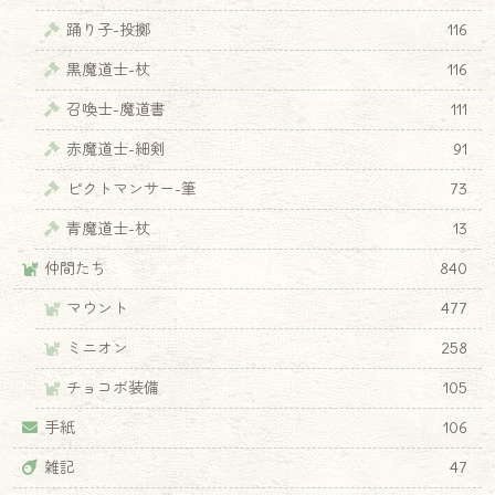
踊り子-投擲
116
黒魔道士-杖
116
召喚士-魔道書
111
赤魔道士-細剣
91
ピクトマンサー-筆
73
青魔道士-杖
13
仲間たち
840
マウント
477
ミニオン
258
チョコボ装備
105
手紙
106
雑記
47