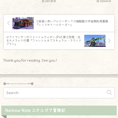
2021.09.18
2026.04.10
３倍速い赤いブルドーザー？六輪駆動の宇宙開拓用重機
『レッドホイールローダー』
ピクトマンサーのファントムウェポン (PW) 第三形態・光
るエメラルドの筆『ファントムオブスキュラム・ラウンド
ブラシ』
Thank you for reading. See you !
✼••┈┈┈┈┈┈┈┈┈••✼
Norirow Note エオルゼア冒険記