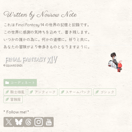
Written by Norirow Note
これは Final Fantasy 14 の世界の記憶と記録です。
この世界に感謝の気持ちを込めて、書き残します。
いつかの誰かの為に。何かの道標に。祈りと共に。
あなたの冒険がより幸多きものとなりますように。
© SQUARE ENIX
コーディネート
騎士様風
アンティーク
スチームパンク
ゴシック
冒険服
* Follow me! *