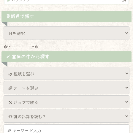
ハウジング
24
更新月で探す
✼••┈┈┈┈┈┈┈┈┈••✼
〆 書庫の中から探す