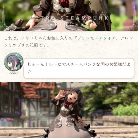
これは、ノリコちゃんお気に入りの『
プリンセスアタイア
』アレン
ジミラプリの記録です。
じゃーん！レトロでスチームパンクな国のお姫様だよ
♪
norico