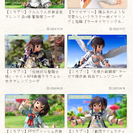
【ミラプリ】クルルさん衣装染色
【アクセサリー】積み木のような
アレンジ 白×緑 冒険服コーデ
可愛らしいクラフター用イヤリン
グと指輪『ラーチイヤリング＆リ
ング』
2024.11.24
2020.11.27
コーディネート
コーディネート
【ミラプリ】「伝統的な聖騎士
【ミラプリ】 “天使の戦闘服” アー
様」- ナイトAF4装備ララフェル
ゼマ様衣装 純白アレンジコーデ
女子アレンジコーデ
2026.04.29
2025.04.18
コーディネート
コーディネート
【ミラプリ】FF11プリッシュ衣装
【ミラプリ】「劇団マジェスティ