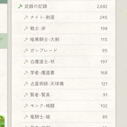
武器の記録
2,682
ナイト-剣盾
245
戦士-斧
198
暗黒騎士-大剣
115
ガンブレード
95
白魔道士-杖
197
学者-魔道書
168
占星術師-天球儀
121
賢者-賢具
91
モンク-格闘
102
竜騎士-槍
89