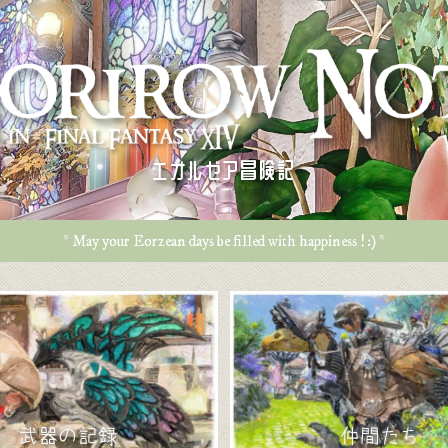
エオルゼア冒険記
* May your Eorzean days be filled with happiness ! :) *
武器の記録
仲間たち