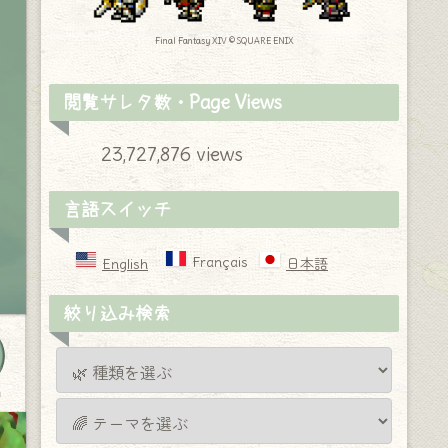
Final Fantasy XIV © SQUARE ENIX
閲覧サレタ数・Page Views
23,727,876 views
言語スイッチ
Français
English
日本語
絞り込み検索
y