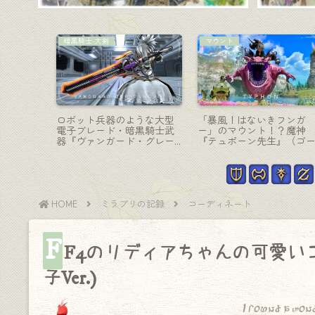
コーディネート
戦士-斧
終段階・蒼
【ミラプリ】神域エウプロ
極ゼレニアの戦士武器・
『テルパ
シュネの神殿騎士・タンク
械鳳凰の小ぶり斧『クイ
用コーディネート
ンズナイト・バルディッ
ュ』
HOME
ミラプリの記録
コーディネート
F
F4のリディアちゃんの可愛い
子Ver.)
I found a won