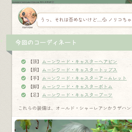
うっ、それは否めないけど……💦 ノリコち
norirow
今回のコーディネート
【頭】
ムーンワード・キャスターヘアピン
【胴】
ムーンワード・キャスタートップス
【手】
ムーンワード・キャスターアームレット
【脚】
ムーンワード・キャスターボトム
【足】
ムーンワード・キャスターブーツ
これらの装備は、オールド・シャーレアンかラザハン