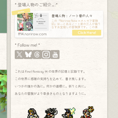
* 登場人物のご紹介.｡.:*
登場人物：ノート家の人々
この『Norirow Note エオルゼア冒険
記』は―とあるノート家の三人が織り
なすお宝探しの冒険譚です。この素敵
な Final Fantasy XIV の世界を旅しな
ff14.norirow.com
* Follow me! *
これは Final Fantasy 14 の世界の記憶と記録です。
この世界に感謝の気持ちを込めて、書き残します。
いつかの誰かの為に。何かの道標に。祈りと共に。
あなたの冒険がより幸多きものとなりますように。