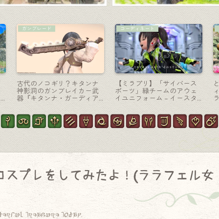
モンク-格闘
リーパー-大鎌
機
クラシックでカッコいい鉄
古代遺物のようなリーパー
ー
の爪！モンク武器『ハウリ
武器・封印された大鎌『ク
シ
ングタロン』
リプトラーカー・ウォーサ
イズRE』
コスプレをしてみたよ！(ララフェル女
derful treasure today.