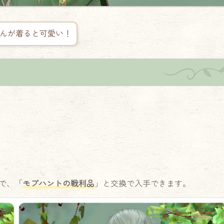
ゃんが着ると可愛い！
で、「
モブハントの戦利品
」と交換で入手できます。