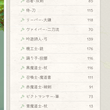
忍者-双剣
85
侍-刀
115
リーパー-大鎌
118
ヴァイパー-二刀流
70
吟遊詩人-弓
139
機工士-銃
176
踊り子-投擲
116
黒魔道士-杖
116
召喚士-魔道書
111
赤魔道士-細剣
91
ピクトマンサー-筆
73
青魔道士-杖
13