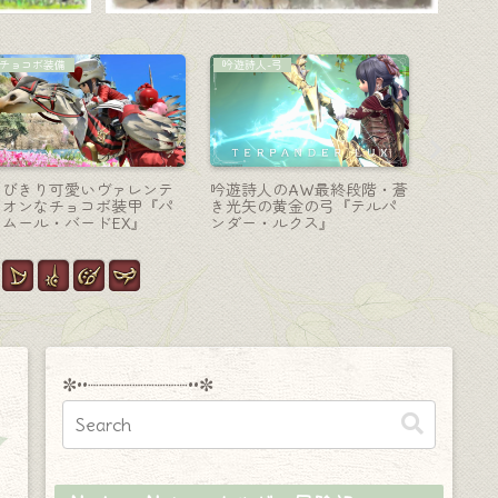
占星術師-天球儀
白魔道士-杖
ガンブレ
極ゼレニアの占星術師武
白き神獣の堕天の杖・白魔
アルシュ
器・エネルギーコアが回転
道士のアニマウェポン (AW)
ード・白
する天球儀『クイーンズナ
第五段階『ホワイトザール
イカー武
イト・アストロメーター』
ケーン』
ネット』
✼••┈┈┈┈┈┈┈┈┈••✼