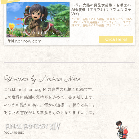
トラル大陸の民族衣装風・召喚士の
AF6装備『グリフ』(ララフェル女子
Ver.)
これは、召喚士のAF6装備（黄金のレガシー編の
Lv100ジョブ専用装備）『グリフ』シリーズの記
録です。召喚士のAF6装備【頭】グリフ・ホーン
【胴】グリフ・クローク【手】
ff14.norirow.com
Written by Norirow Note
これは Final Fantasy 14 の世界の記憶と記録です。
この世界に感謝の気持ちを込めて、書き残します。
いつかの誰かの為に。何かの道標に。祈りと共に。
あなたの冒険がより幸多きものとなりますように。
© SQUARE ENIX