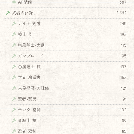
AF装備
387
武器の記録
2,682
ナイト-剣盾
245
戦士-斧
198
暗黒騎士-大剣
115
ガンブレード
95
白魔道士-杖
197
学者-魔道書
168
占星術師-天球儀
121
賢者-賢具
91
モンク-格闘
102
竜騎士-槍
89
忍者-双剣
85