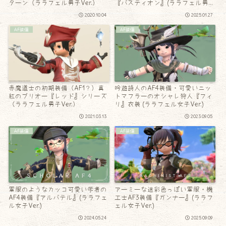
ターン（ララフェル男子Ver.）
『バスティオン』(ララフェル男子
Ver.)
2020.10.04
2025.01.27
AF装備
AF装備
赤魔道士の初期装備（AF1？）真
吟遊詩人のAF4装備・可愛いニッ
紅のブリオー『レッド』シリーズ
トマフラーのオシャレ狩人『フィ
（ララフェル男子Ver.）
リ』衣装 (ララフェル女子Ver.)
2021.03.13
2023.09.05
AF装備
AF装備
軍服のようなカッコ可愛い学者の
アーミーな迷彩色っぽい軍服・機
AF4装備『アルバテル』(ララフェ
工士AF3装備『ガンナー』(ララフ
ル女子Ver.)
ェル女子Ver.)
2024.05.24
2025.09.09