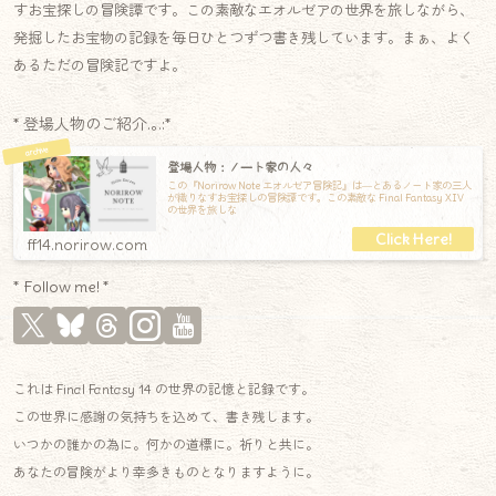
すお宝探しの冒険譚です。この素敵なエオルゼアの世界を旅しながら、
発掘したお宝物の記録を毎日ひとつずつ書き残しています。まぁ、よく
あるただの冒険記ですよ。
* 登場人物のご紹介.｡.:*
登場人物：ノート家の人々
この『Norirow Note エオルゼア冒険記』は―とあるノート家の三人
が織りなすお宝探しの冒険譚です。この素敵な Final Fantasy XIV
の世界を旅しな
ff14.norirow.com
* Follow me! *
これは Final Fantasy 14 の世界の記憶と記録です。
この世界に感謝の気持ちを込めて、書き残します。
いつかの誰かの為に。何かの道標に。祈りと共に。
あなたの冒険がより幸多きものとなりますように。