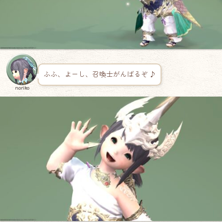
ふふ、よーし、召喚士がんばるぞ ♪
noriko