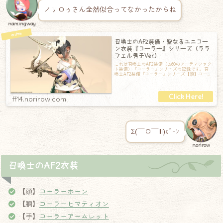
ノリロゥさん全然似合ってなかったからね
namingway
召喚士のAF2装備・聖なるユニコー
ン衣装『コーラー』シリーズ（ララ
フェル男子Ver.）
これは召喚士のAF2装備（Lv60のアーティファク
ト装備）『コーラー』シリーズの記録です。召
喚士AF2装備『コーラー』シリーズ【頭】コーラ
ーホーン【胴】コーラーヒマティ
ff14.norirow.com
Σ(￣ロ￣lll)ｶﾞｰﾝ
norirow
召喚士のAF2衣装
【頭】
コーラーホーン
【胴】
コーラーヒマティオン
【手】
コーラーアームレット