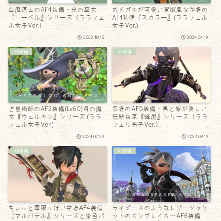
白魔道士のAF4装備・光の巫女
丸メガネが可愛い軍服風な学者の
『エーベル』シリーズ（ララフェ
AF1装備『スカラー』(ララフェル
ル女子Ver.）
女子Ver.)
2022.10.13
2024.04.19
AF装備
AF装備
占星術師のAF2装備(Lv60)月の魔
忍者のAF5装備・黒と紫が美しい
女『ウェルキン』シリーズ (ララ
伝統装束『蜂屋』シリーズ（ララ
フェル女子Ver.)
フェル男子Ver.）
2024.02.23
2022.09.19
AF装備
AF装備
ちょっと軍服っぽい学者AF4装備
ライダースのようなレザージャケ
『アルバテル』シリーズと染色パ
ットのガンブレイカーAF6装備