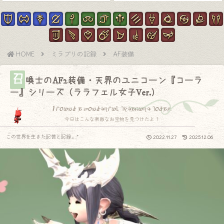
HOME
ミラプリの記録
AF装備
召
喚士のAF2装備・天界のユニコーン『コーラ
ー』シリーズ（ララフェル女子Ver.）
I found a wonderful treasure today.
今日はこんな素敵なお宝物を見つけたよ！
この世界を生きた記憶と記録.｡.:*
2022.11.27
2025.12.06