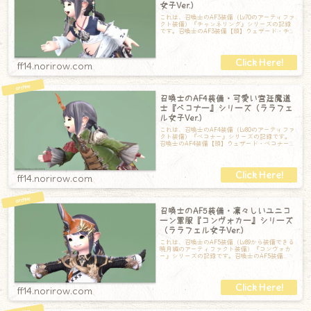
女子Ver.）
これは、召喚士のAF3装備（Lv70のアーティファ
クト装備）『チャンネリング』シリーズの記録
です。召喚士のAF3装備【頭】ウェザード・チャ
ンネリングホーン【胴】ウェザー
ff14.norirow.com
召喚士のAF4装備・可愛い宮廷魔道
士『ベコナー』シリーズ（ララフェ
ル女子Ver.）
これは、召喚士のAF4装備（Lv80のアーティファ
クト装備）『ベコナー』シリーズの記録です。
召喚士のAF4装備【頭】ウェザード・ベコナーホ
ーン【胴】ウェザード・ベコナー
ff14.norirow.com
召喚士のAF5装備・凛々しいユニコ
ーン軍服『コンヴォカー』シリーズ
（ララフェル女子Ver.）
これは、召喚士のAF5装備（Lv89から装備できる
暁月編のアーティファクト装備）『コンヴォカ
ー』シリーズの記録です。召喚士のAF5装備
【頭】コンヴォカーホーン【胴】コン
ff14.norirow.com