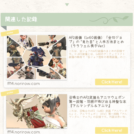
▼
関連した記録
AF2装備（Lv60装備）「全15ジョ
ブ」の “見た目” と入手方法まとめ
（ララフェル男子Ver.）
これは、全ジョブのAF2装備のまとめの記録で
す。※ AF2装備とは、Lv60のアーティファクト
装備の略称で「各ジョブ固有の専用装備」のこ
とです。アーティファクト装備は、
ff14.norirow.com
召喚士のAF2武器＆アニマウェポン
第一段階・羽根が飛び出る神聖な本
『アルマンダル＆アニマ』
これは、召喚士のAF2（Lv60）武器『アルマンダ
ル』と、アニマウェポン（AW）第一段階『アル
マンダル・アニマ』の記録です。外装は赤い布
で覆われていますが、その周りの金
ff14.norirow.com