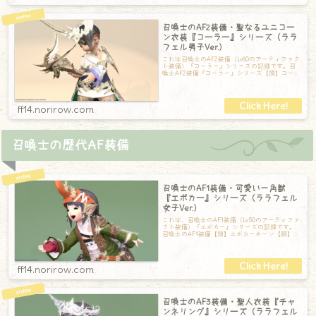
召喚士のAF2装備・聖なるユニコー
ン衣装『コーラー』シリーズ（ララ
フェル男子Ver.）
これは召喚士のAF2装備（Lv60のアーティファク
ト装備）『コーラー』シリーズの記録です。召
喚士AF2装備『コーラー』シリーズ【頭】コーラ
ーホーン【胴】コーラーヒマティ
ff14.norirow.com
召喚士の歴代AF装備
召喚士のAF1装備・可愛い一角獣
『エボカー』シリーズ（ララフェル
女子Ver.）
これは、召喚士のAF1装備（Lv50のアーティファ
クト装備）『エボカー』シリーズの記録です。
召喚士のAF1装備【頭】エボカーホーン【胴】エ
ボカーダブレット【手】エボカー
ff14.norirow.com
召喚士のAF3装備・聖人衣装『チャ
ンネリング』シリーズ（ララフェル