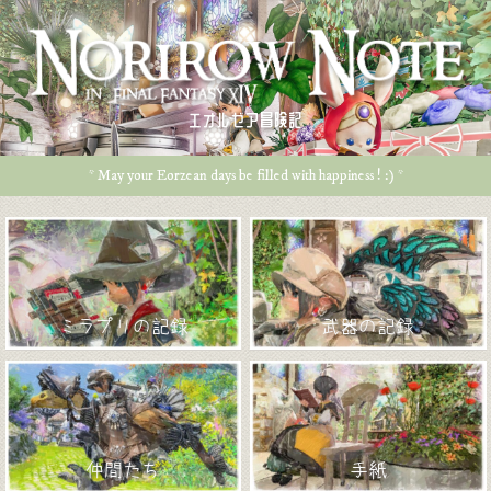
エオルゼア冒険記
* May your Eorzean days be filled with happiness ! :) *
ミラプリの記録
武器の記録
仲間たち
手紙