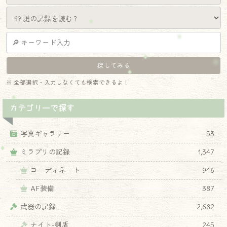
※ 全部選択・入力しなくても検索できるよ！
カテゴリーで探す
写真ギャラリー
53
ミラプリの記録
1,347
コーディネート
946
AF装備
387
武器の記録
2,682
ナイト-剣盾
245