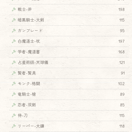
戦士-斧
198
暗黒騎士-大剣
115
ガンブレード
95
白魔道士-杖
197
学者-魔道書
168
占星術師-天球儀
121
賢者-賢具
91
モンク-格闘
102
竜騎士-槍
89
忍者-双剣
85
侍-刀
115
リーパー-大鎌
118