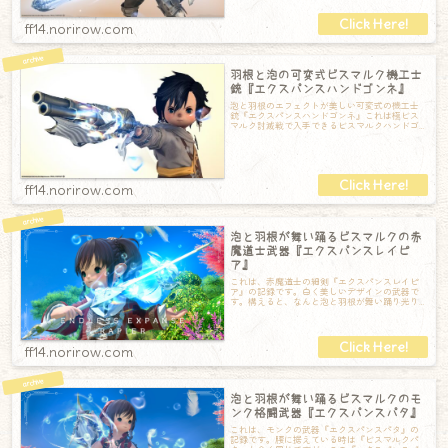
ff14.norirow.com
羽根と泡の可変式ビスマルク機工士
銃『エクスパンスハンドゴンネ』
泡と羽根のエフェクトが美しい可変式の機工士
銃『エクスパンスハンドゴンネ』これは極ビス
マルク討滅戦で入手できるビスマルクハンドゴ
ンネにエフェクトが付いたもの。背負うとこん
ff14.norirow.com
泡と羽根が舞い踊るビスマルクの赤
魔道士武器『エクスパンスレイピ
ア』
これは、赤魔道士の細剣『エクスパンスレイピ
ア』の記録です。白く美しいデザインの武器で
す。構えると、なんと泡と羽根が舞い踊り光り
ます。泡や羽根のエフェクトが本当に綺麗なの
ff14.norirow.com
泡と羽根が舞い踊るビスマルクのモ
ンク格闘武器『エクスパンスパタ』
これは、モンクの武器『エクスパンスパタ』の
記録です。腰に据えている時は『ビスマルクパ