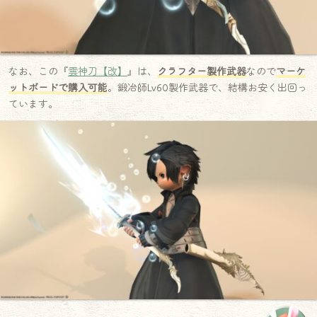
なお、この『
雲神刀【改】
』は、
クラフター製作武器
なので
マーケ
ットボードで購入可能
。鍛冶師Lv60製作武器で、結構お安く出回っ
ています。