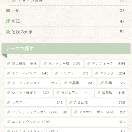
チョコボ装備
105
手紙
106
雑記
47
冒険の知恵
54
テーマで探す
騎士様風
403
カントリー風
509
アンティーク
1394
スチームパンク
645
ミリタリー
313
ゴシック
254
ダークファンタジー
297
天界風
350
和風
317
ロボット機械系
603
カジュアル
542
冒険服
1118
コスプレ
242
光る武器
768
ゾディアックウェポン（ZW）
88
アニマウェポン（AW）
153
エウレカウェポン（EW）
107
レジスタンスウェポン（RW）
117