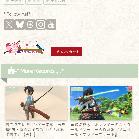
天界風
和風
光る武器
* Follow me! *
* More Records .｡.:*
侍-刀
侍-刀
機工城アレキサンダー零式：天動
黄緑に光るサボテンダーの刀・ゴ
編4層・侍の武骨なカラクリ武器
ールドソーサーの侍武器『セニョ
『機工刀【天】』
ール・ブシドーブレード』