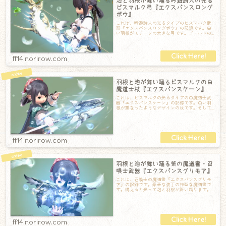
泡と羽根が舞い踊る吟遊詩人の光る
ビスマルク弓『エクスパンスロング
ボウ』
これは、吟遊詩人の光るタイプのビスマルク武
器『エクスパンスロングボウ』の記録です。白
い羽根がモチーフの大きな弓です。ゴールドの
装飾で高級感があります。そして構えると光り
ff14.norirow.com
羽根と泡が舞い踊るビスマルクの白
魔道士杖『エクスパンスケーン』
これは、ビスマルクの光るタイプの白魔道士武
器『エクスパンスケーン』の記録です。白い羽
根が重なったようなデザインの杖です。そして
武器を構えると光ります！泡と羽根が舞い踊っ
ff14.norirow.com
羽根と泡が舞い踊る紫の魔道書・召
喚士武器『エクスパンスグリモア』
これは、召喚士の魔道書『エクスパンスグリモ
ア』の記録です。豪華な装丁の神聖な魔道書で
す。構えると光って泡と羽根が舞い踊ります。
羽根と泡が舞い踊る様子はとっても綺麗なので
ff14.norirow.com