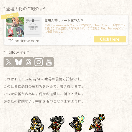
* 登場人物のご紹介.｡.:*
登場人物：ノート家の人々
この『Norirow Note エオルゼア冒険記』は―とあるノート家の三人
が織りなすお宝探しの冒険譚です。この素敵な Final Fantasy XIV
の世界を旅しな
ff14.norirow.com
* Follow me! *
これは Final Fantasy 14 の世界の記憶と記録です。
この世界に感謝の気持ちを込めて、書き残します。
いつかの誰かの為に。何かの道標に。祈りと共に。
あなたの冒険がより幸多きものとなりますように。