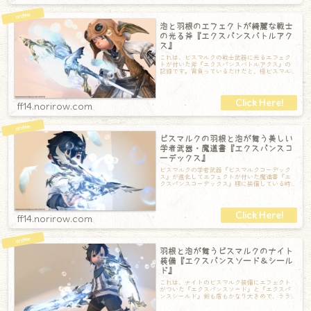
泡と羽根のエフェクトが綺麗な戦士
の光る斧『エクスパンスバトルアク
ス』
これは、ビスマルクの戦士武器に光るエフェク
トが付いた斧『エクスパンスバトルアクス』の
記録です。背負っているだけだと、極ビスマル
ク討滅戦で入手できる戦士斧『ビスマルクバト
ff14.norirow.com
ビスマルクの羽根と泡が舞う美しい
学者武器・魔道書『エクスパンスコ
ーデックス』
ビスマルクの学者武器『ビスマルクコーデック
ス』が進化してエフェクトが付いた魔道書『エ
クスパンスコーデックス』腰に装備している時
もエレガントなデザインの本なのですが…本を
ff14.norirow.com
羽根と泡が舞うビスマルクのナイト
装備『エクスパンスソード＆シール
ド』
これは、ナイトのビスマルク装備にエフェクト
がついた『エクスパンスソード』と『エクスパ
ンスシールド』剣も盾もかなり大きめで、ララ
フェルが装備していると相当なインパクトです