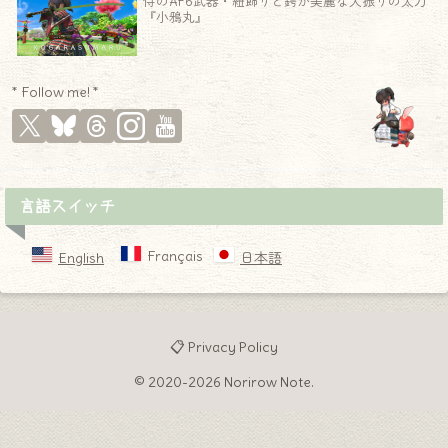
侍のAF6武器・紐飾りと鍔が美麗な大振りの太刀
『小鴉丸』
* Follow me! *
言語スイッチ
Français
English
日本語
📋 Privacy Policy
© 2020-2026 Norirow Note.