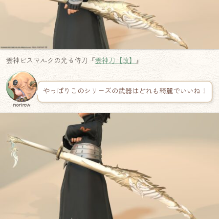
雲神ビスマルクの光る侍刀『
雲神刀【改】
』
やっぱりこのシリーズの武器はどれも綺麗でいいね！
norirow