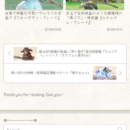
甘美で神聖な可愛いサムライの洋
まるで任侠映画のような鯉模様の
風刀『フォーギヴン・ブレード』
「長ドス」- 侍武器『ルテニウ
ム・ブレード』
2024.03.02
2024.10.11
戦士AF1装備の色違い“赤い猛牛”復古調装備『ウォリア
ー』シリーズ（ララフェル男子Ver.）
青い炎の犬神様・極青龍征魂戦マウント『青のカムイ』
Thank you for reading. See you !
✼••┈┈┈┈┈┈┈┈┈••✼