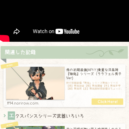
関連した記録
侍の初期装備(AF1？)貴重な洋風袴
『無銘』シリーズ（ララフェル男子
Ver.)
侍の初期装備『無銘』シリーズ無銘シリーズ
【頭】無銘鉢金【胴】無銘闘着【手】無銘手甲
【脚】無銘袴【足】無銘脚絆頭装備はちょっと
鬼風の軽装備。胴装備は襟が高く、胸元は大き
く
ff14.norirow.com
エ
クスパンスシリーズ武器いろいろ