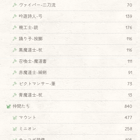
ヴァイパー-二刀流
70
吟遊詩人-弓
139
機工士-銃
176
踊り子-投擲
116
黒魔道士-杖
116
召喚士-魔道書
111
赤魔道士-細剣
91
ピクトマンサー-筆
73
青魔道士-杖
13
仲間たち
840
マウント
477
ミニオン
258