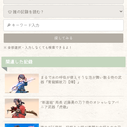
※ 全部選択・入力しなくても検索できるよ！
関連した記録
まるで水の呼吸が使えそうな泡が舞い散る侍の武
器『青龍鱗紋刀【輝】』
“新選組” 局長 近藤勇の刀？侍のオシャレなアバ
ニア武器『虎徹』