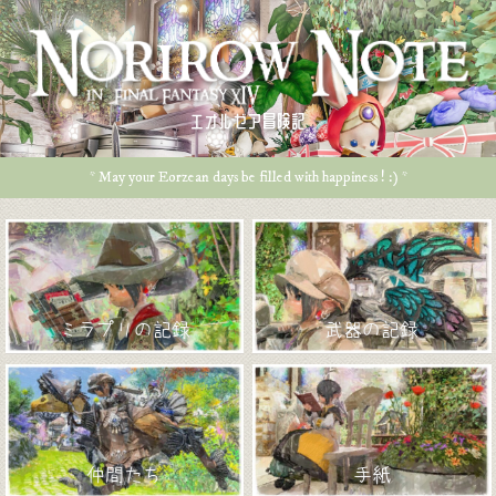
エオルゼア冒険記
* May your Eorzean days be filled with happiness ! :) *
ミラプリの記録
武器の記録
仲間たち
手紙