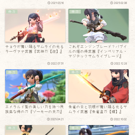
2021.03.16
2025.02.06
侍-刀
侍-刀
チョウが舞い踊るサムライの光る
これぞエンジンブレード？バブイ
ラーヴァナ武器『武神刀【改】』
ルの塔の侍武器『インペリアル・
マジテックサムライブレード』
2022.07.31
2022.12.26
侍-刀
侍-刀
エメラルド製の美しい刃を持つ民
朱雀の炎と羽根が舞い踊る光るサ
族風な侍の刀『ゾーモーの太刀』
ムライ武器『朱雀直刀【輝】』
2025.04.21
2022.10.02
侍-刀
侍-刀