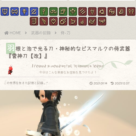
HOME
武器の記録
侍-刀
羽
根と泡で光る刀・神秘的なビスマルクの侍武器
『雲神刀【改】』
I found a wonderful treasure today.
今日はこんな素敵なお宝物を見つけたよ！
この世界を生きた記憶と記録.｡.:*
2021.01.14
2025.12.07