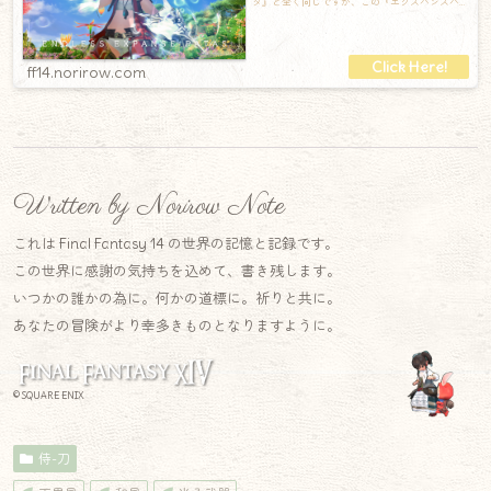
タ』と全く同じですが、この『エクスパンスパ
タ』は構えると光ります！泡と羽根が舞い踊っ
ff14.norirow.com
Written by Norirow Note
これは Final Fantasy 14 の世界の記憶と記録です。
この世界に感謝の気持ちを込めて、書き残します。
いつかの誰かの為に。何かの道標に。祈りと共に。
あなたの冒険がより幸多きものとなりますように。
© SQUARE ENIX
侍-刀