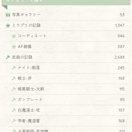
写真ギャラリー
53
ミラプリの記録
1,347
コーディネート
946
AF装備
387
武器の記録
2,688
ナイト-剣盾
245
戦士-斧
198
暗黒騎士-大剣
115
ガンブレード
95
白魔道士-杖
197
学者-魔道書
168
占星術師-天球儀
121