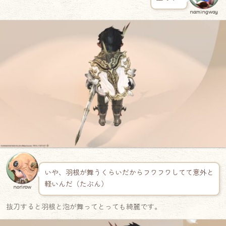
namingway
いや、羽根が舞うくらいだからフワフワしてて意外と
軽いんだ（たぶん）
norirow
抜刀すると羽根と泡が舞ってとっても綺麗です。