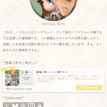
Norirow Note
これは、ノリロゥとネミングウェイ、そして妹のノリコちゃんが織りな
すお宝探しの冒険譚です。この素敵なエオルゼアの世界を旅しながら、
発掘したお宝物の記録を毎日ひとつずつ書き残しています。まぁ、よく
あるただの冒険記ですよ。
* 登場人物のご紹介.｡.:*
登場人物：ノート家の人々
この『Norirow Note エオルゼア冒険記』は―とあるノート家の三人
が織りなすお宝探しの冒険譚です。この素敵な Final Fantasy XIV
の世界を旅しな
ff14.norirow.com
* Follow me! *