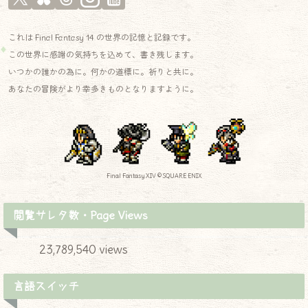
これは Final Fantasy 14 の世界の記憶と記録です。
この世界に感謝の気持ちを込めて、書き残します。
いつかの誰かの為に。何かの道標に。祈りと共に。
あなたの冒険がより幸多きものとなりますように。
Final Fantasy XIV © SQUARE ENIX
閲覧サレタ数・Page Views
23,789,540 views
言語スイッチ