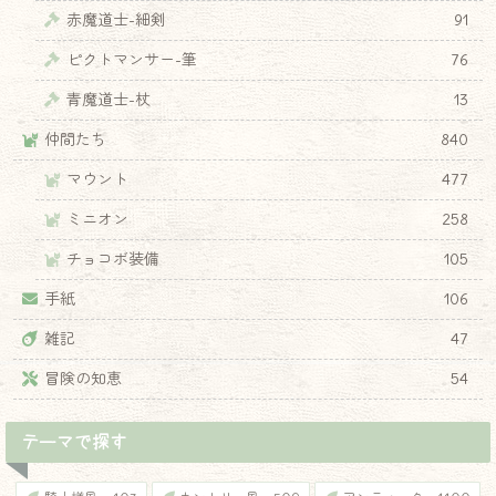
赤魔道士-細剣
91
ピクトマンサー-筆
76
青魔道士-杖
13
仲間たち
840
マウント
477
ミニオン
258
チョコボ装備
105
手紙
106
雑記
47
冒険の知恵
54
テーマで探す