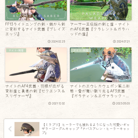
FF13ライトニングの剣・銃から剣
アーサー王伝説の剣と盾・ナイト
に変形するナイト武器『ブレイズ
のAF6武器『クラレント＆ガラハ
エッジ』
ッドの盾』
2024.02.25
2024.07.21
ナイト-剣盾
ナイト-剣盾
ナイトのAF4武器・羽根が広がる
ナイトのエウレカウェポン第二形
変形盾と勇者の剣『セクエンス＆
態・雪が舞い散り光るAF3武器
スリヴァーザ』
『ガラティン＆エヴァラック・ア
ネモス』
2021.12.02
2023.05.03
【ミラプリ】ヒーラーでも被れるようになった可愛いギャ
ザラーゴーグルキャップ『ナバスアレン・ヒーラーキャッ
プ』