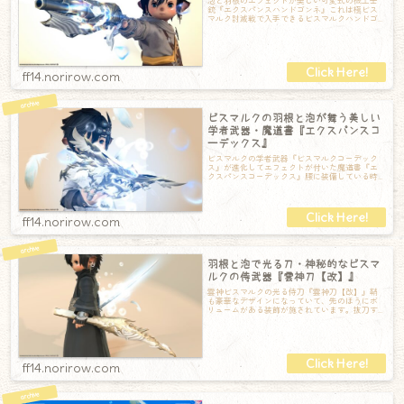
泡と羽根のエフェクトが美しい可変式の機工士
銃『エクスパンスハンドゴンネ』これは極ビス
マルク討滅戦で入手できるビスマルクハンドゴ
ンネにエフェクトが付いたもの。背負うとこん
ff14.norirow.com
ビスマルクの羽根と泡が舞う美しい
学者武器・魔道書『エクスパンスコ
ーデックス』
ビスマルクの学者武器『ビスマルクコーデック
ス』が進化してエフェクトが付いた魔道書『エ
クスパンスコーデックス』腰に装備している時
もエレガントなデザインの本なのですが…本を
ff14.norirow.com
羽根と泡で光る刀・神秘的なビスマ
ルクの侍武器『雲神刀【改】』
雲神ビスマルクの光る侍刀『雲神刀【改】』鞘
も豪華なデザインになっていて、先のほうにボ
リュームがある装飾が施されています。抜刀す
ると光ります。柄は比較的シンプルなデザイン
ff14.norirow.com