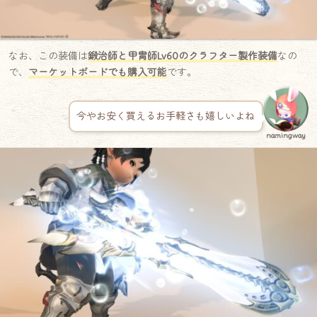
なお、この装備は
鍛治師と甲冑師Lv60のクラフター製作装備
なの
で、
マーケットボードでも購入可能
です。
今やお安く買えるお手軽さも嬉しいよね
namingway