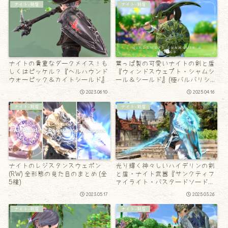
ナイト-剣盾
ナイト-剣盾
ナイトの貴重なダークメイス！も
葉っぱ製の可愛いナイトの剣と盾
しくはピッケル？『ヘルハウンド
『ウィンドスウェプト・シャムシ
ウォーピック＆カイトシールド』
ール＆シールド』(極バルバリシア
討滅戦)
2023.06.10
2025.04.16
ナイト-剣盾
ナイト-剣盾
ナイトのレジスタンスウェポン
光り輝く神々しいハイデリンの剣
(RW) 全形態の見た目のまとめ (全
と盾・ナイト武器『サンクティフ
5種)
ァイライト・バスタードソード＆
シールド』
2023.05.17
2025.03.26
ナイト-剣盾
ナイト-剣盾