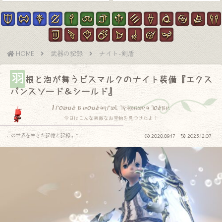
HOME
武器の記録
ナイト-剣盾
羽
根と泡が舞うビスマルクのナイト装備『エクス
パンスソード＆シールド』
I found a wonderful treasure today.
今日はこんな素敵なお宝物を見つけたよ！
この世界を生きた記憶と記録.｡.:*
2020.09.17
2025.12.07