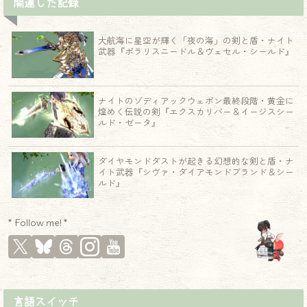
関連した記録
大航海に星空が輝く「夜の海」の剣と盾・ナイト
武器『ポラリスニードル＆ヴェセル・シールド』
ナイトのゾディアックウェポン最終段階・黄金に
煌めく伝説の剣『エクスカリバー＆イージスシー
ルド・ゼータ』
ダイヤモンドダストが起きる幻想的な剣と盾・ナ
イト武器『シヴァ・ダイアモンドブランド＆シー
ルド』
* Follow me! *
言語スイッチ