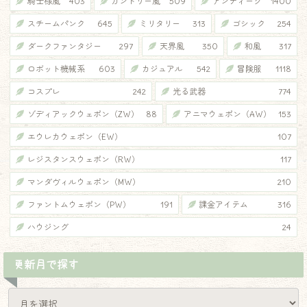
騎士様風
403
カントリー風
509
アンティーク
1400
スチームパンク
645
ミリタリー
313
ゴシック
254
ダークファンタジー
297
天界風
350
和風
317
ロボット機械系
603
カジュアル
542
冒険服
1118
コスプレ
242
光る武器
774
ゾディアックウェポン（ZW）
88
アニマウェポン（AW）
153
エウレカウェポン（EW）
107
レジスタンスウェポン（RW）
117
マンダヴィルウェポン（MW）
210
ファントムウェポン（PW）
191
課金アイテム
316
ハウジング
24
更新月で探す