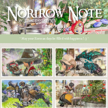
エオルゼア冒険記
* May your Eorzean days be filled with happiness ! :) *
ミラプリの記録
武器の記録
仲間たち
手紙