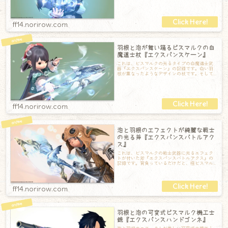
ff14.norirow.com
羽根と泡が舞い踊るビスマルクの白
魔道士杖『エクスパンスケーン』
これは、ビスマルクの光るタイプの白魔道士武
器『エクスパンスケーン』の記録です。白い羽
根が重なったようなデザインの杖です。そして
武器を構えると光ります！泡と羽根が舞い踊っ
ff14.norirow.com
泡と羽根のエフェクトが綺麗な戦士
の光る斧『エクスパンスバトルアク
ス』
これは、ビスマルクの戦士武器に光るエフェク
トが付いた斧『エクスパンスバトルアクス』の
記録です。背負っているだけだと、極ビスマル
ク討滅戦で入手できる戦士斧『ビスマルクバト
ff14.norirow.com
羽根と泡の可変式ビスマルク機工士
銃『エクスパンスハンドゴンネ』