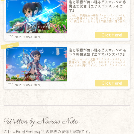
泡と羽根が舞い踊るビスマルクの赤
魔道士武器『エクスパンスレイピ
ア』
これは、赤魔道士の細剣『エクスパンスレイピ
ア』の記録です。白く美しいデザインの武器で
す。構えると、なんと泡と羽根が舞い踊り光り
ます。泡や羽根のエフェクトが本当に綺麗なの
ff14.norirow.com
泡と羽根が舞い踊るビスマルクのモ
ンク格闘武器『エクスパンスパタ』
これは、モンクの武器『エクスパンスパタ』の
記録です。腰に据えている時は『ビスマルクパ
タ』と全く同じですが、この『エクスパンスパ
タ』は構えると光ります！泡と羽根が舞い踊っ
ff14.norirow.com
Written by Norirow Note
これは Final Fantasy 14 の世界の記憶と記録です。