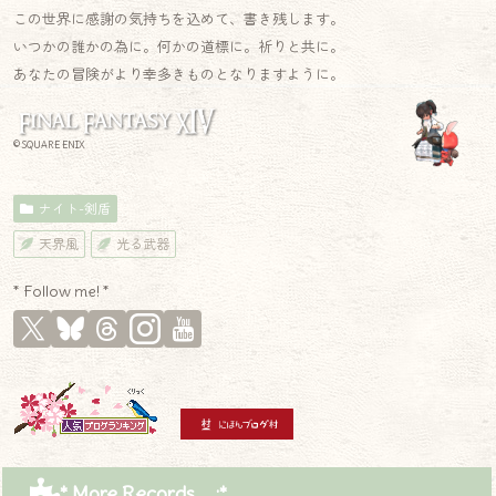
この世界に感謝の気持ちを込めて、書き残します。
いつかの誰かの為に。何かの道標に。祈りと共に。
あなたの冒険がより幸多きものとなりますように。
© SQUARE ENIX
ナイト-剣盾
天界風
光る武器
* Follow me! *
* More Records .｡.:*