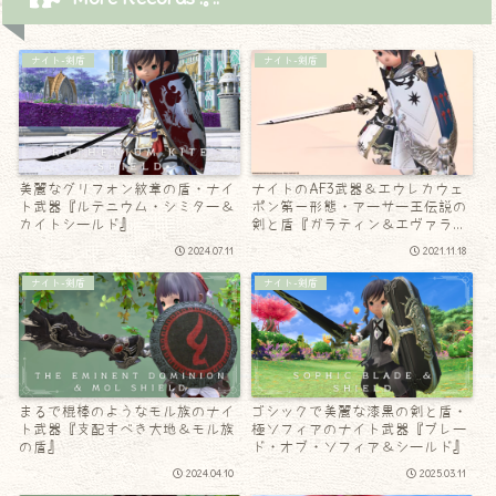
ナイト-剣盾
ナイト-剣盾
美麗なグリフォン紋章の盾・ナイ
ナイトのAF3武器＆エウレカウェ
ト武器『ルテニウム・シミター＆
ポン第一形態・アーサー王伝説の
カイトシールド』
剣と盾『ガラティン＆エヴァラッ
ク』
2024.07.11
2021.11.18
ナイト-剣盾
ナイト-剣盾
まるで棍棒のようなモル族のナイ
ゴシックで美麗な漆黒の剣と盾・
ト武器『支配すべき大地＆モル族
極ソフィアのナイト武器『ブレー
の盾』
ド・オブ・ソフィア＆シールド』
2024.04.10
2025.03.11