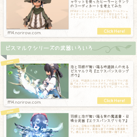
ャケットを使ったヒーラーとタンク
のコーディネートを考えてみた
FF14オンラインストア課金装備の『ベルクシュ
タイガージャケット』がすごく好きなので、ヒ
ーラーとタンクのコーディネートを考えてみま
した。ヒーラーでのコーディネートまずは
ff14.norirow.com
ビスマルクシリーズの武器いろいろ
泡と羽根が舞い踊る吟遊詩人の光る
ビスマルク弓『エクスパンスロング
ボウ』
これは、吟遊詩人の光るタイプのビスマルク武
器『エクスパンスロングボウ』の記録です。白
い羽根がモチーフの大きな弓です。ゴールドの
装飾で高級感があります。そして構えると光り
ff14.norirow.com
羽根と泡が舞い踊る紫の魔道書・召
喚士武器『エクスパンスグリモア』
これは、召喚士の魔道書『エクスパンスグリモ
ア』の記録です。豪華な装丁の神聖な魔道書で
す。構えると光って泡と羽根が舞い踊ります。
羽根と泡が舞い踊る様子はとっても綺麗なので