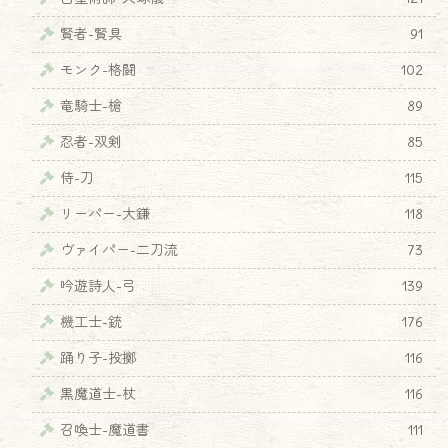
賢者-賢具
91
モンク-格闘
102
竜騎士-槍
89
忍者-双剣
85
侍-刀
115
リーパー-大鎌
118
ヴァイパー-二刀流
73
吟遊詩人-弓
139
機工士-銃
176
踊り子-投擲
116
黒魔道士-杖
116
召喚士-魔道書
111