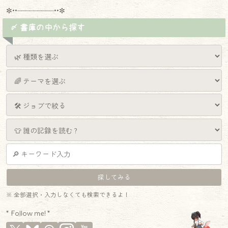
✼••┈┈┈┈┈┈┈┈┈••✼
〆 書庫の中から探す
※ 全部選択・入力しなくても検索できるよ！
* Follow me! *