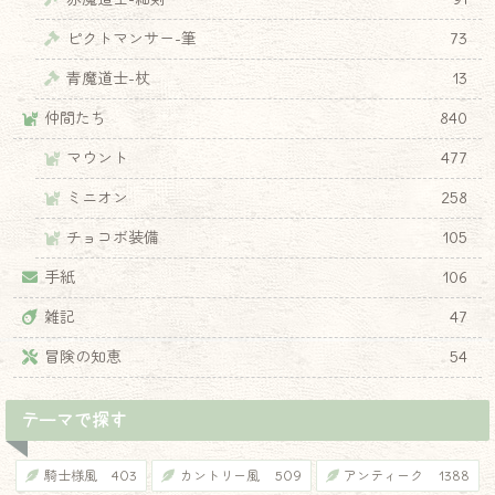
ピクトマンサー-筆
73
♦
青魔道士-杖
13
仲間たち
840
マウント
477
ミニオン
258
チョコボ装備
105
手紙
106
雑記
47
冒険の知恵
54
テーマで探す
騎士様風
403
カントリー風
509
アンティーク
1388