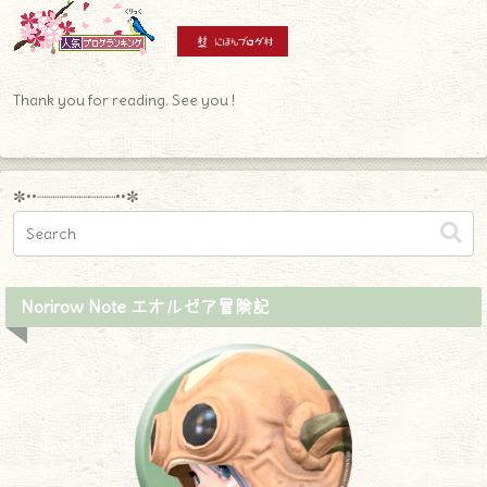
Thank you for reading. See you !
✼••┈┈┈┈┈┈┈┈┈••✼
Norirow Note エオルゼア冒険記