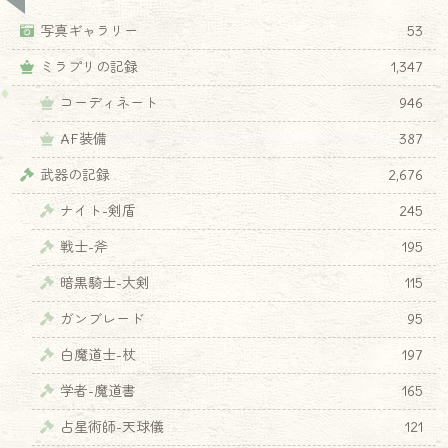
写真ギャラリー
53
ミラプリの記録
1,347
コーディネート
946
AF装備
387
武器の記録
2,676
ナイト-剣盾
245
戦士-斧
195
暗黒騎士-大剣
115
ガンブレード
95
白魔道士-杖
197
学者-魔道書
165
占星術師-天球儀
121