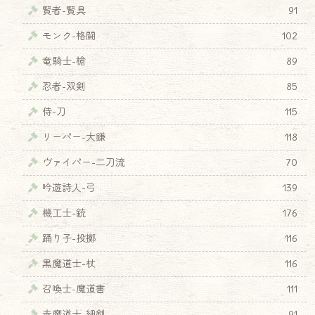
賢者-賢具
91
モンク-格闘
102
竜騎士-槍
89
忍者-双剣
85
侍-刀
115
リーパー-大鎌
118
ヴァイパー-二刀流
70
吟遊詩人-弓
139
機工士-銃
176
踊り子-投擲
116
黒魔道士-杖
116
召喚士-魔道書
111
赤魔道士-細剣
91