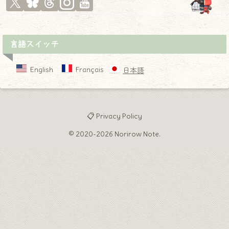
言語スイッチ
English
Français
日本語
📋 Privacy Policy
© 2020-2026 Norirow Note.