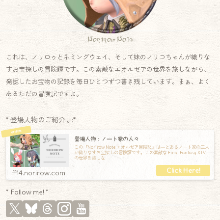
Norirow Note
これは、ノリロゥとネミングウェイ、そして妹のノリコちゃんが織りな
すお宝探しの冒険譚です。この素敵なエオルゼアの世界を旅しながら、
発掘したお宝物の記録を毎日ひとつずつ書き残しています。まぁ、よく
あるただの冒険記ですよ。
* 登場人物のご紹介.｡.:*
登場人物：ノート家の人々
この『Norirow Note エオルゼア冒険記』は―とあるノート家の三人
が織りなすお宝探しの冒険譚です。この素敵な Final Fantasy XIV
の世界を旅しな
ff14.norirow.com
* Follow me! *