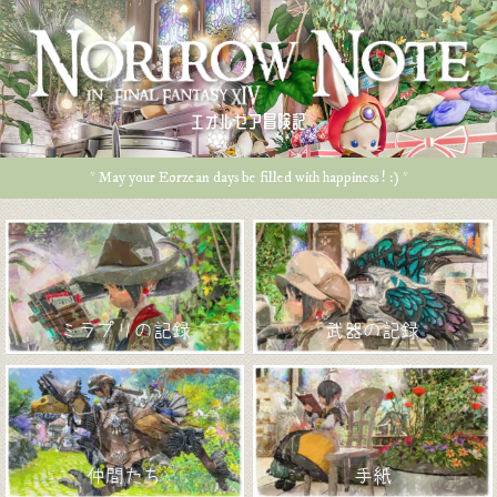
エオルゼア冒険記
* May your Eorzean days be filled with happiness ! :) *
ミラプリの記録
武器の記録
仲間たち
手紙