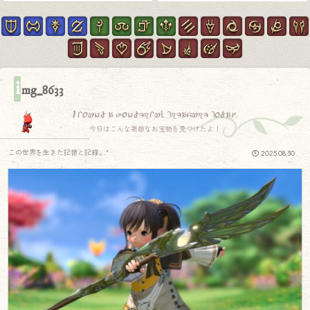
i
mg_8633
I found a wonderful treasure today.
今日はこんな素敵なお宝物を見つけたよ！
この世界を生きた記憶と記録.｡.:*
2025.08.30