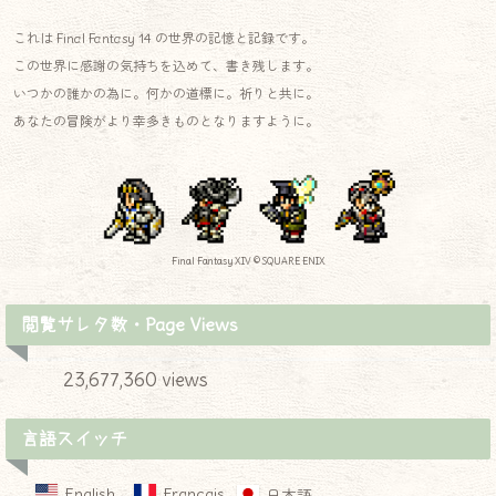
これは Final Fantasy 14 の世界の記憶と記録です。
この世界に感謝の気持ちを込めて、書き残します。
いつかの誰かの為に。何かの道標に。祈りと共に。
あなたの冒険がより幸多きものとなりますように。
Final Fantasy XIV © SQUARE ENIX
閲覧サレタ数・Page Views
23,677,360 views
言語スイッチ
English
Français