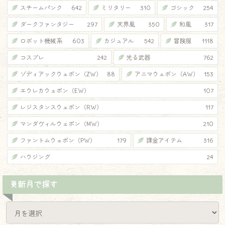
スチームパンク
642
ミリタリー
310
ゴシック
254
ダークファンタジー
297
天界風
350
和風
317
ロボット機械系
603
カジュアル
542
冒険服
1118
コスプレ
242
光る武器
762
ゾディアックウェポン（ZW）
88
アニマウェポン（AW）
153
エウレカウェポン（EW）
107
レジスタンスウェポン（RW）
117
マンダヴィルウェポン（MW）
210
ファントムウェポン（PW）
179
課金アイテム
316
ハウジング
24
更新月で探す