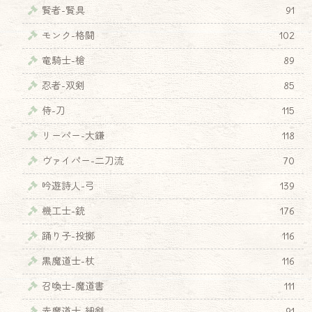
賢者-賢具
91
モンク-格闘
102
竜騎士-槍
89
忍者-双剣
85
侍-刀
115
リーパー-大鎌
118
ヴァイパー-二刀流
70
吟遊詩人-弓
139
機工士-銃
176
踊り子-投擲
116
黒魔道士-杖
116
召喚士-魔道書
111
赤魔道士-細剣
91