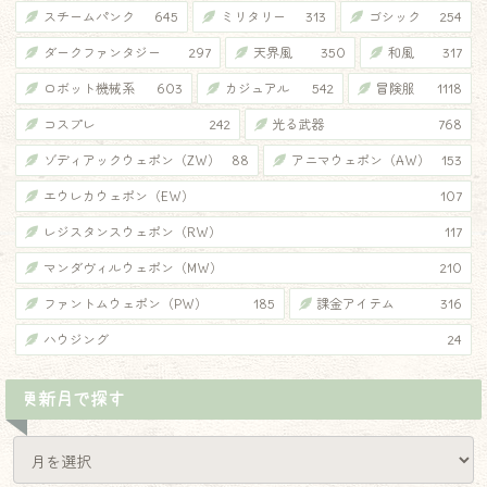
スチームパンク
645
ミリタリー
313
ゴシック
254
ダークファンタジー
297
天界風
350
和風
317
ロボット機械系
603
カジュアル
542
冒険服
1118
コスプレ
242
光る武器
768
ゾディアックウェポン（ZW）
88
アニマウェポン（AW）
153
エウレカウェポン（EW）
107
レジスタンスウェポン（RW）
117
マンダヴィルウェポン（MW）
210
ファントムウェポン（PW）
185
課金アイテム
316
ハウジング
24
更新月で探す