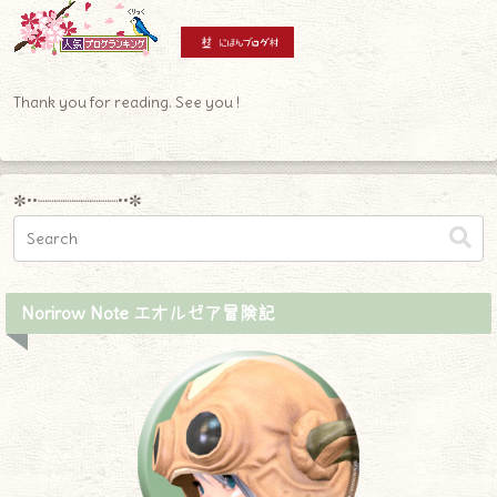
Thank you for reading. See you !
✼••┈┈┈┈┈┈┈┈┈••✼
Norirow Note エオルゼア冒険記