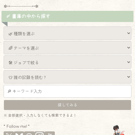
✼••┈┈┈┈┈┈┈┈┈••✼
〆 書庫の中から探す
※ 全部選択・入力しなくても検索できるよ！
* Follow me! *