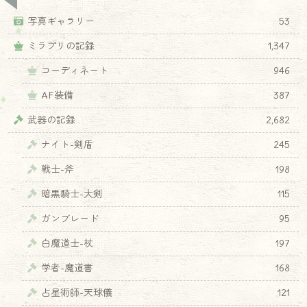
写真ギャラリー
53
ミラプリの記録
1,347
コーディネート
946
AF装備
387
武器の記録
2,682
ナイト-剣盾
245
戦士-斧
198
暗黒騎士-大剣
115
ガンブレード
95
白魔道士-杖
197
学者-魔道書
168
占星術師-天球儀
121