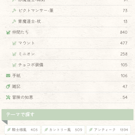
ピクトマンサー-筆
73
青魔道士-杖
13
仲間たち
840
♦
マウント
477
ミニオン
258
チョコボ装備
105
手紙
106
雑記
47
冒険の知恵
54
テーマで探す
騎士様風
403
カントリー風
509
アンティーク
1394