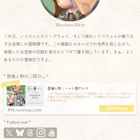
Norirow Note
これは、ノリロゥとネミングウェイ、そして妹のノリコちゃんが織りな
すお宝探しの冒険譚です。この素敵なエオルゼアの世界を旅しながら、
発掘したお宝物の記録を毎日ひとつずつ書き残しています。まぁ、よく
あるただの冒険記ですよ。
* 登場人物のご紹介.｡.:*
登場人物：ノート家の人々
この『Norirow Note エオルゼア冒険記』は―とあるノート家の三人
が織りなすお宝探しの冒険譚です。この素敵な Final Fantasy XIV
の世界を旅しな
ff14.norirow.com
* Follow me! *