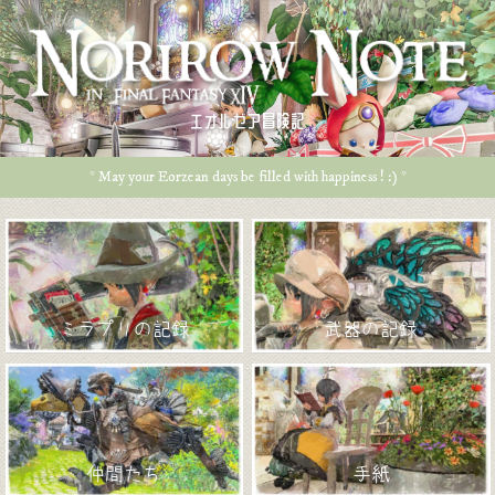
エオルゼア冒険記
* May your Eorzean days be filled with happiness ! :) *
ミラプリの記録
武器の記録
仲間たち
手紙