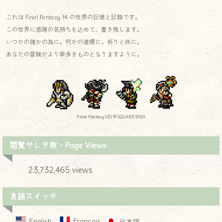
これは Final Fantasy 14 の世界の記憶と記録です。
この世界に感謝の気持ちを込めて、書き残します。
いつかの誰かの為に。何かの道標に。祈りと共に。
あなたの冒険がより幸多きものとなりますように。
Final Fantasy XIV © SQUARE ENIX
閲覧サレタ数・Page Views
23,732,465 views
言語スイッチ
English
Français