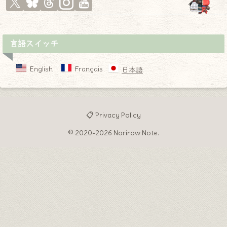
言語スイッチ
English
Français
日本語
📋 Privacy Policy
© 2020-2026 Norirow Note.