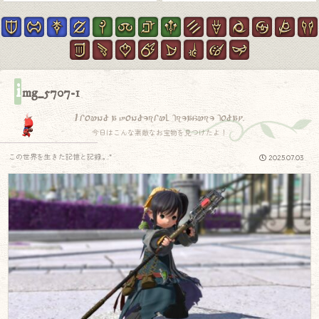
i
mg_5707-1
I found a wonderful treasure today.
今日はこんな素敵なお宝物を見つけたよ！
この世界を生きた記憶と記録.｡.:*
2025.07.03