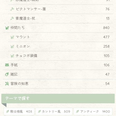
ピクトマンサー-筆
76
青魔道士-杖
13
仲間たち
840
マウント
477
ミニオン
258
チョコボ装備
105
手紙
106
♦
雑記
47
冒険の知恵
54
テーマで探す
騎士様風
403
カントリー風
509
アンティーク
1400