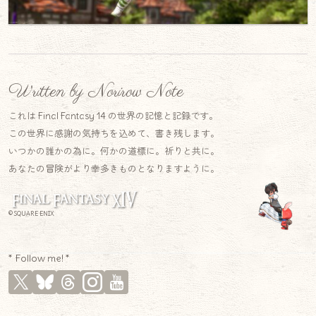
Written by Norirow Note
これは Final Fantasy 14 の世界の記憶と記録です。
この世界に感謝の気持ちを込めて、書き残します。
いつかの誰かの為に。何かの道標に。祈りと共に。
あなたの冒険がより幸多きものとなりますように。
© SQUARE ENIX
* Follow me! *