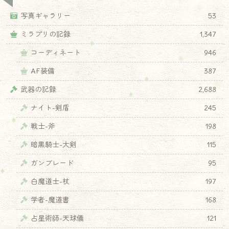
写真ギャラリー
53
ミラプリの記録
1,347
コーディネート
946
AF装備
387
武器の記録
2,688
ナイト-剣盾
245
戦士-斧
198
暗黒騎士-大剣
115
ガンブレード
95
白魔道士-杖
197
学者-魔道書
168
占星術師-天球儀
121