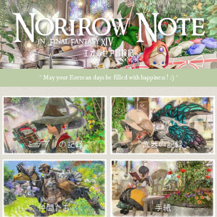
エオルゼア冒険記
* May your Eorzean days be filled with happiness ! :) *
ミラプリの記録
武器の記録
仲間たち
手紙