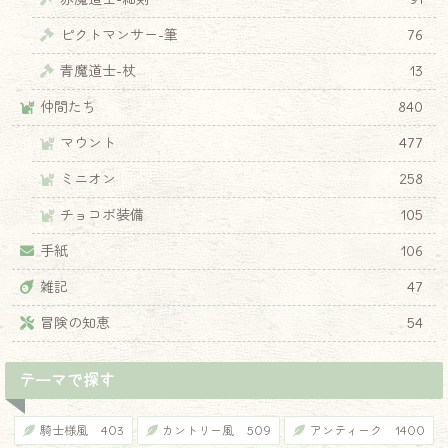
ピクトマンサー-筆
76
青魔道士-杖
13
仲間たち
840
マウント
477
ミニオン
258
チョコボ装備
105
手紙
106
雑記
47
冒険の知恵
54
テーマで探す
騎士様風
403
カントリー風
509
アンティーク
1400