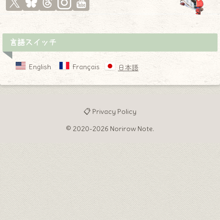
言語スイッチ
English
Français
日本語
📋 Privacy Policy
© 2020-2026 Norirow Note.