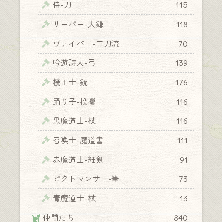
侍-刀
115
リーパー-大鎌
118
ヴァイパー-二刀流
70
吟遊詩人-弓
139
機工士-銃
176
踊り子-投擲
116
黒魔道士-杖
116
召喚士-魔道書
111
赤魔道士-細剣
91
ピクトマンサー-筆
73
青魔道士-杖
13
仲間たち
840