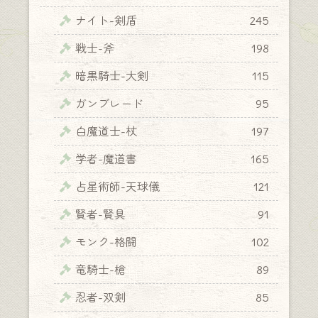
ナイト-剣盾
245
戦士-斧
198
暗黒騎士-大剣
115
ガンブレード
95
白魔道士-杖
197
学者-魔道書
165
占星術師-天球儀
121
賢者-賢具
91
モンク-格闘
102
竜騎士-槍
89
忍者-双剣
85