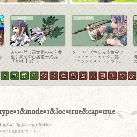
チョコボ装備
機工士-銃
さ
極ウォーリア・オブ・ライ
アンティークでスチームパ
ウ
ト討滅戦 / チョコボ装甲・光
ンクな可愛い木製の機工士
る武器をまとった『トゥル
銃『キングダムブラス・ハ
ーバード・オブ・ライト』
ンドガン』
&type=1&mode=1&loc=true&cap=true
derful treasure today.
素敵なお宝物を見つけたよ！