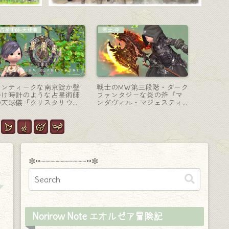
マウント
賢者-賢具
コーディ
白い機体のクラシックで可
コウモリもしくは子ドラゴ
【ミラプ
愛い魔導ロボットマウント
ンのような賢者武器『レデ
り帽子『
『コスモ・プレデター』(惑
ィアント・ミルプレーヴ
ーハット
星アウクセシア)
ェ』
魔道研究
✼••┈┈┈┈┈┈┈┈┈••✼
Norirow Note エオルゼア冒険記