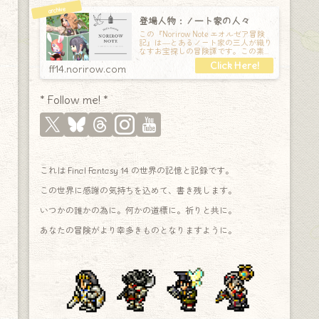
登場人物：ノート家の人々
この『Norirow Note エオルゼア冒険
記』は―とあるノート家の三人が織り
なすお宝探しの冒険譚です。この素敵
な Final Fantasy XIV の世界を旅しな
ff14.norirow.com
* Follow me! *
これは Final Fantasy 14 の世界の記憶と記録です。
この世界に感謝の気持ちを込めて、書き残します。
いつかの誰かの為に。何かの道標に。祈りと共に。
あなたの冒険がより幸多きものとなりますように。