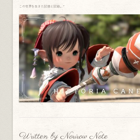
この世界を生きた記憶と記録.｡.:*
Written by Norirow Note