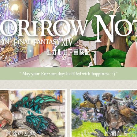
エオルゼア冒険記
* May your Eorzean days be filled with happiness ! :) *
武器の記録
仲間たち