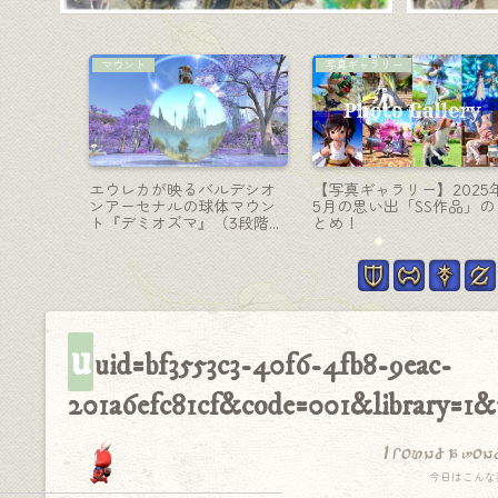
AF装備
白魔道士-杖
階・ダーク
黒魔道士AF1装備『ウィザー
赤いお花の喋る木の妖精
の斧『マ
ド』シリーズとFF9ビビ染
ん！白魔道士杖『ウォー
ェスティ
色パターン（ララフェル男
ルフロッド』
シュ』
子Ver.)
u
uid=bf3553c3-40f6-4fb8-9eac-
201a6efc81cf&code=001&library=1
I found a won
今日はこんな