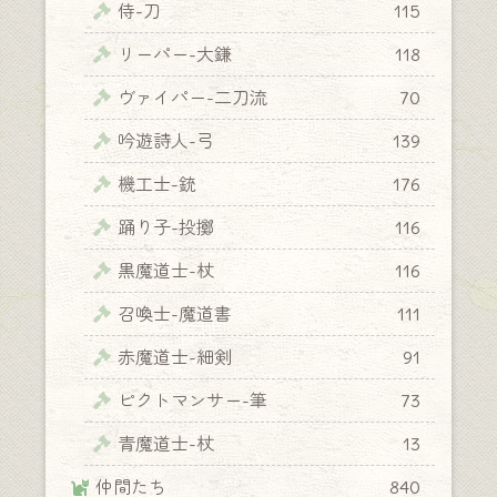
侍-刀
115
リーパー-大鎌
118
ヴァイパー-二刀流
70
吟遊詩人-弓
139
機工士-銃
176
踊り子-投擲
116
黒魔道士-杖
116
召喚士-魔道書
111
赤魔道士-細剣
91
ピクトマンサー-筆
73
青魔道士-杖
13
仲間たち
840