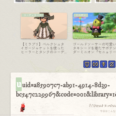
リーパー-大鎌
マウント
チャージ
ゼロの大鎌・シンプルで妖
4人乗り課金マウント『チ
影の戦士
艶なリーパー武器『ゼロオ
コボキャリッジ』なんだ
ス』(モ
ーダー・デスサイズ』
懐かしくて可愛い乗り物
u
uid=a85907c7-ab91-4914-8d39-
bc547c229967&code=001&library=1
I found a won
今日はこんな