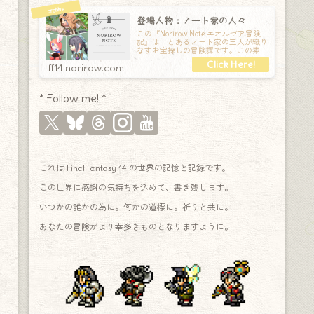
登場人物：ノート家の人々
この『Norirow Note エオルゼア冒険
記』は―とあるノート家の三人が織り
なすお宝探しの冒険譚です。この素敵
な Final Fantasy XIV の世界を旅しな
ff14.norirow.com
* Follow me! *
これは Final Fantasy 14 の世界の記憶と記録です。
この世界に感謝の気持ちを込めて、書き残します。
いつかの誰かの為に。何かの道標に。祈りと共に。
あなたの冒険がより幸多きものとなりますように。