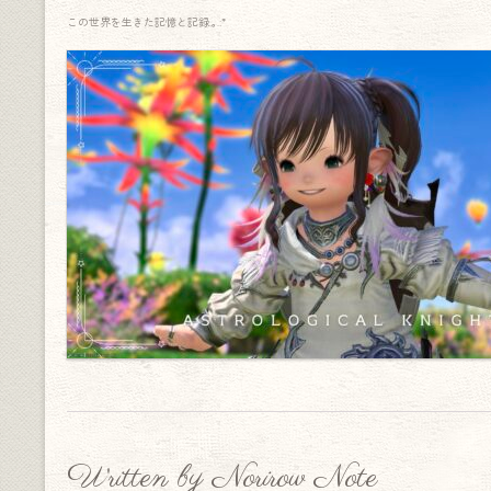
この世界を生きた記憶と記録.｡.:*
Written by Norirow Note