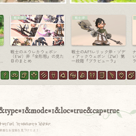
ミニオン
学者-魔道書
ョ
妖怪ウォッチのミニオン・
オメガ零式アルファ4層の学
か
可愛い着物の雪の女の子
者 武器・魔法陣が浮かぶ本
『ふぶき姫』
『オメガコーデックス』
&type=1&mode=1&loc=true&cap=true
derful treasure today.
素敵なお宝物を見つけたよ！