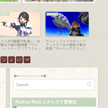
マウント
写真ギャラリー
AF装備
ニーアオートマタのマウン
【写真ギャラリー】2025年
吟遊詩人
ト！ヨルハ支援随行ユニッ
8月の思い出「SS作品」のま
い！カジ
ト『ポッド602』（ゴールド
とめ！
シャレ狩
ソーサー景品）
ーズ（ラ
✼••┈┈┈┈┈┈┈┈┈••✼
Norirow Note エオルゼア冒険記