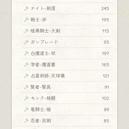
ナイト-剣盾
245
戦士-斧
195
暗黒騎士-大剣
115
ガンブレード
95
白魔道士-杖
197
学者-魔道書
165
占星術師-天球儀
121
賢者-賢具
91
モンク-格闘
102
竜騎士-槍
89
忍者-双剣
85