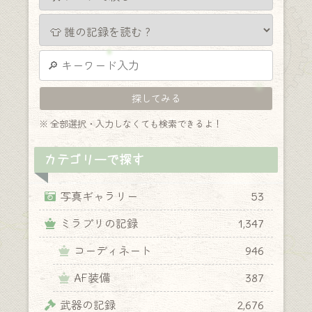
※ 全部選択・入力しなくても検索できるよ！
カテゴリーで探す
写真ギャラリー
53
ミラプリの記録
1,347
コーディネート
946
AF装備
387
武器の記録
2,676