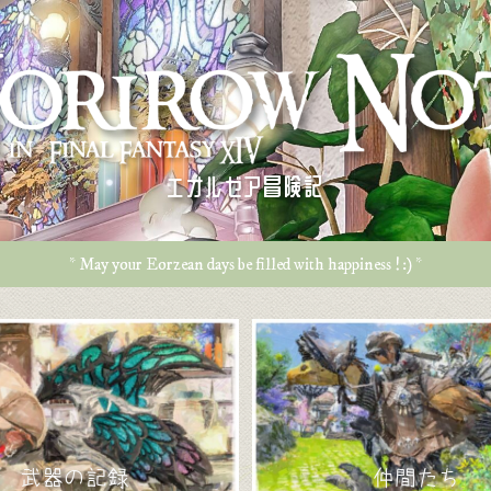
エオルゼア冒険記
* May your Eorzean days be filled with happiness ! :) *
武器の記録
仲間たち