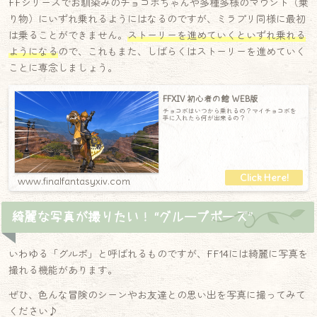
FFシリーズでお馴染みのチョコボちゃんや多種多様のマウント（乗
り物）にいずれ乗れるようにはなるのですが、ミラプリ同様に最初
は乗ることができません。
ストーリーを進めていく
と
いずれ乗れる
ようになる
ので、これもまた、しばらくはストーリーを進めていく
ことに専念しましょう。
FFXIV 初心者の館 WEB版
チョコボはいつから乗れるの？マイチョコボを
手に入れたら何が出来るの？
www.finalfantasyxiv.com
綺麗な写真が撮りたい！ “グループポーズ”
いわゆる「グルポ」と呼ばれるものですが、FF14には綺麗に写真を
撮れる機能があります。
ぜひ、色んな冒険のシーンやお友達との思い出を写真に撮ってみて
ください♪