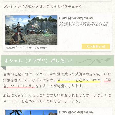
ダンジョンでの戦い方は、こちらもぜひチェック！
FFXIV 初心者の館 WEB版
「天然要害 サスタシャ浸食洞」をクリアするた
めには？ダンジョンでの基本の立ち回りを解説
www.finalfantasyxiv.com
オシャレ（ミラプリ）がしたい！
冒険の初期の頃は、クエストの報酬で貰った装備やお店で買ったお
洋服を着ることになるのですが、
ストーリーを進めていけば
、
「染
色」や「ミラプリ」
をすることが可能になります。
最初はできずにちょっともどかしいかもしれませんが、しばらくは
ストーリーを進めていくことに専念しましょう。
FFXIV 初心者の館 WEB版