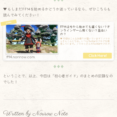
▼ もしまだFF14を始めるかどうか迷っているなら、ぜひこちらも
読んでみてください！
FF14は今から始めても遅くない？オ
ンラインゲーム怖くない？面白い
の？
▼ 今回はこんなお便りが届いています！ノリロ
ゥさんこんにちは。いつもTwitterやブログを拝
見しています。ノリロゥさんのTwitterやブログ
を見てるとなんだかいつも
ff14.norirow.com
♦♦♦
ということで、以上、今回は「初心者ガイド」のまとめの記録なの
でした！
Written by Norirow Note