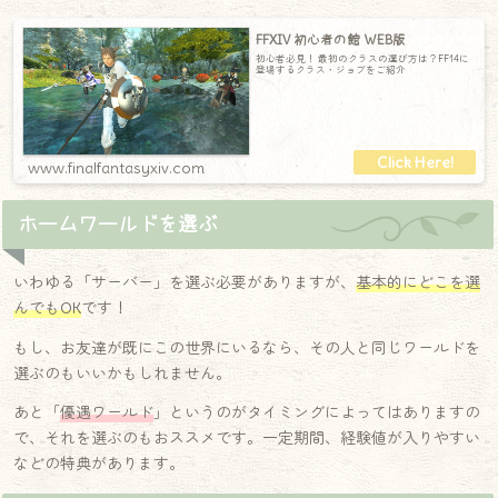
FFXIV 初心者の館 WEB版
初心者️必見！ 最初のクラスの選び方は？FF14に
登場するクラス・ジョブをご紹介
www.finalfantasyxiv.com
ホームワールドを選ぶ
いわゆる「サーバー」を選ぶ必要がありますが、
基本的にどこを選
んでもOK
です！
もし、お友達が既にこの世界にいるなら、その人と同じワールドを
選ぶのもいいかもしれません。
あと「
優遇ワールド
」というのがタイミングによってはありますの
で、それを選ぶのもおススメです。一定期間、経験値が入りやすい
などの特典があります。