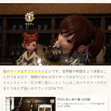
他のマークはサブクエスト
などです。世界観や物語をより深堀るこ
とができるので、時間があればぜひやっておきたいところですが、
メインストーリーだけ早く見たいという人はこのメテオマークだけ
をとりあえず追いかけていけばOKです。
FFXIV 初心者の館 WEB版
ゲームの進め方がわからない！？ FF14の基本的
な流れを解説