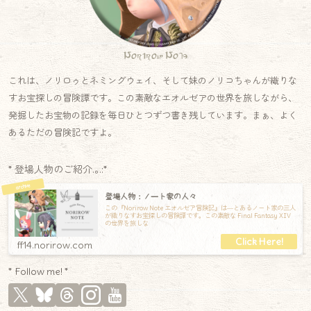
Norirow Note
これは、ノリロゥとネミングウェイ、そして妹のノリコちゃんが織りな
すお宝探しの冒険譚です。この素敵なエオルゼアの世界を旅しながら、
発掘したお宝物の記録を毎日ひとつずつ書き残しています。まぁ、よく
あるただの冒険記ですよ。
* 登場人物のご紹介.｡.:*
登場人物：ノート家の人々
この『Norirow Note エオルゼア冒険記』は―とあるノート家の三人
が織りなすお宝探しの冒険譚です。この素敵な Final Fantasy XIV
の世界を旅しな
ff14.norirow.com
* Follow me! *