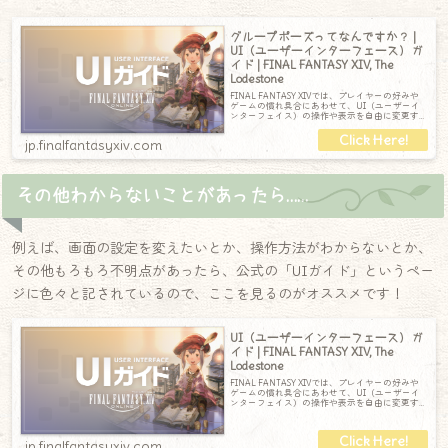
グループポーズってなんですか？ |
UI（ユーザーインターフェース）ガ
イド | FINAL FANTASY XIV, The
Lodestone
FINAL FANTASY XIVでは、プレイヤーの好みや
ゲームの慣れ具合にあわせて、UI（ユーザーイ
ンターフェイス）の操作や表示を自由に変更す
ることができます。UIに
jp.finalfantasyxiv.com
その他わからないことがあったら……
例えば、画面の設定を変えたいとか、操作方法がわからないとか、
その他もろもろ不明点があったら、公式の「UIガイド」というペー
ジに色々と記されているので、ここを見るのがオススメです！
UI（ユーザーインターフェース）ガ
イド | FINAL FANTASY XIV, The
Lodestone
FINAL FANTASY XIVでは、プレイヤーの好みや
ゲームの慣れ具合にあわせて、UI（ユーザーイ
ンターフェイス）の操作や表示を自由に変更す
ることができます。UIに
jp.finalfantasyxiv.com