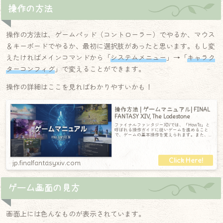
操作の方法
操作の方法は、ゲームパッド（コントローラー）でやるか、マウス
＆キーボードでやるか、最初に選択肢があったと思います。もし変
えたければメインコマンドから「
システムメニュー
」→「
キャラク
ターコンフィグ
」で変えることができます。
操作の詳細はここを見ればわかりやすいかも！
操作方法 | ゲームマニュアル| FINAL
FANTASY XIV, The Lodestone
ファイナルファンタジーXIVでは、「HowTo」と
呼ばれる操作ガイドに従いゲームを進めること
で、ゲームの基本操作を覚えられます。また、
Windows®版／Mac版では、
jp.finalfantasyxiv.com
ゲーム画面の見方
画面上には色んなものが表示されています。