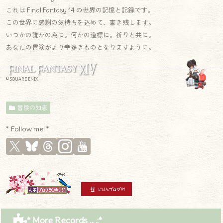
これは Final Fantasy 14 の世界の記憶と記録です。
この世界に感謝の気持ちを込めて、書き残します。
いつかの誰かの為に。何かの道標に。祈りと共に。
あなたの冒険がより幸多きものとなりますように。
© SQUARE ENIX
冒険の知恵
* Follow me! *
* More Records .｡.:*