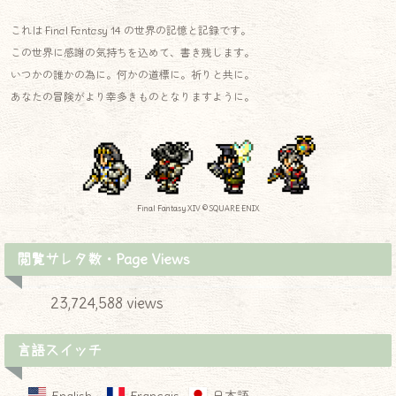
これは Final Fantasy 14 の世界の記憶と記録です。
この世界に感謝の気持ちを込めて、書き残します。
いつかの誰かの為に。何かの道標に。祈りと共に。
あなたの冒険がより幸多きものとなりますように。
Final Fantasy XIV © SQUARE ENIX
閲覧サレタ数・Page Views
23,724,588 views
言語スイッチ