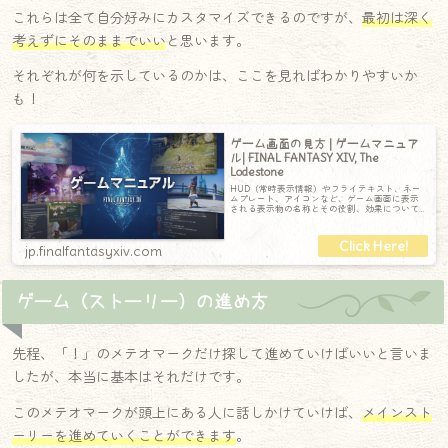
これらは全て自分好みにカスタマイズできるのですが、
最初は深く
考えずにそのままでいい
と思います。
それぞれが何を示しているのかは、ここを見ればわかりやすいか
も！
ゲーム画面の見方 | ゲームマニュア
ル| FINAL FANTASY XIV, The
Lodestone
HUD（常時表示情報）やフライテキスト、ネー
ムプレート、アイコンなど、ゲーム画面に表示
される表示物の名称とその役割、効果について
ご説明します。
jp.finalfantasyxiv.com
ゲーム（ストーリー）の進め方
先程、「！」のメテオマークだけ探して進めていけばいいと言いま
したが、本当に基本はそれだけです。
このメテオマークが頭上にある人に話しかけていけば、
メインスト
ーリーを進めていくことができます
。