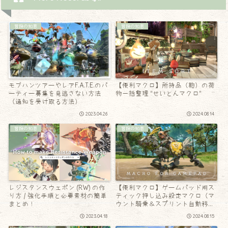
冒険の知恵
冒険の知恵
モブハンツアーやレアF.A.T.E.のパ
【便利マクロ】所持品（鞄）の荷
ーティー募集を見逃さない方法
物一括整理 “せいとんマクロ”
（通知を受け取る方法）
2023.04.26
2024.08.14
冒険の知恵
冒険の知恵
レジスタンスウェポン (RW) の作
【便利マクロ】ゲームパッド用ス
り方 / 強化手順と必要素材の簡単
ティック押し込み設定マクロ（マ
まとめ！
ウント騎乗＆スプリント自動移
動）
2023.04.18
2024.08.15