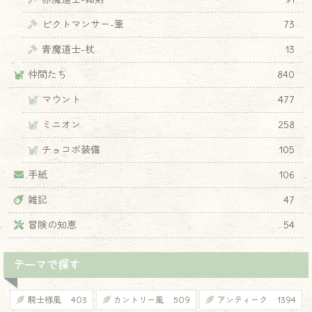
ピクトマンサー-筆
73
青魔道士-杖
13
仲間たち
840
マウント
477
ミニオン
258
チョコボ装備
105
手紙
106
雑記
47
冒険の知恵
54
テーマで探す
騎士様風
403
カントリー風
509
アンティーク
1394