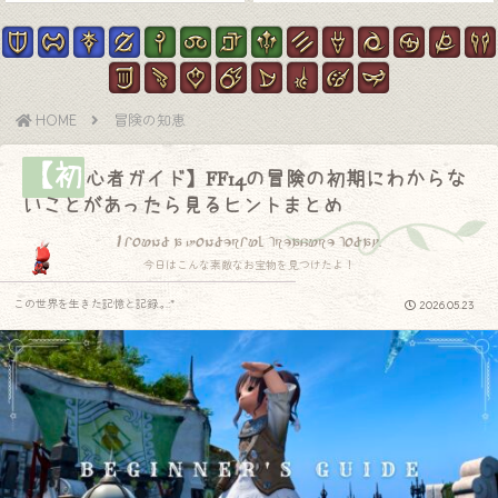
HOME
冒険の知恵
【初
心者ガイド】FF14の冒険の初期にわからな
いことがあったら見るヒントまとめ
I found a wonderful treasure today.
今日はこんな素敵なお宝物を見つけたよ！
この世界を生きた記憶と記録.｡.:*
2026.05.23