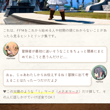
これは、FF14をこれから始める人や初期の頃にわからないことがあ
ったら見るヒントとリンク集です。
冒険者が最初に迷いそうなことをちょっと簡単にまと
めておこうと思うんだけど……
norirow
おぉ、じゃあわたしからお伝えするね！冒険に出て考
えることはたった一つだけだよ♪
norico
▼この
太陽のような「！」マーク
（
メテオマーク
）だけ探して、そ
の人に話しかけていけば全てOK！