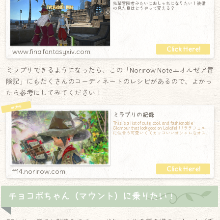
先輩冒険者みたいにおしゃれになりたい！装備
の見た目はどうやって変える？
www.finalfantasyxiv.com
ミラプリできるようになったら、この「Norirow Noteエオルゼア冒
険記」にもたくさんのコーディネートのレシピがあるので、よかっ
たら参考にしてみてください！
ミラプリの記録
This is a list of cute, cool, and fashionable
Glamour that look good on Lalafell! / ララフェル
に似合う可愛いくてカッコいいオシャレなオス
スメのミラプリまとめ！
ff14.norirow.com
チョコボちゃん（マウント）に乗りたい！