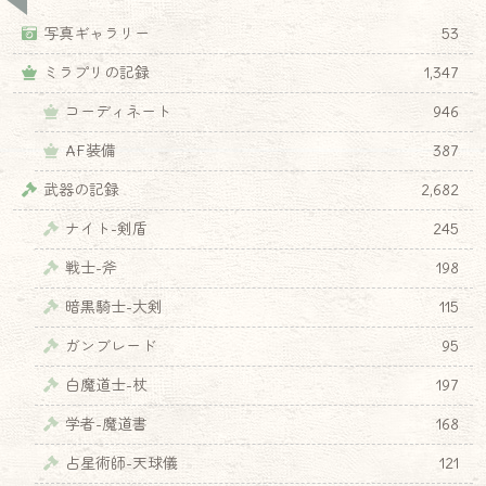
写真ギャラリー
53
ミラプリの記録
1,347
コーディネート
946
AF装備
387
武器の記録
2,682
ナイト-剣盾
245
戦士-斧
198
暗黒騎士-大剣
115
ガンブレード
95
白魔道士-杖
197
学者-魔道書
168
占星術師-天球儀
121