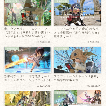
冒険の知恵
冒険の知恵
余ったアラガントームストーン
ファントムウェポン (PW) の作り
『詩学』と『軍票』の使い道！い
方：全段階の「進化 & 強化方法」
つかやるAW＆ZW＆MWのため
簡単まとめ！
に……
2020.08.30
2025.06.01
冒険の知恵
冒険の知恵
効率的なレベル上げ方法まとめ！
アラガントームストーン「詩学」
おススメのコンテンツメモ – FF14
の効率的な集め方！
2024.04.13
2023.05.29
冒険の知恵
冒険の知恵