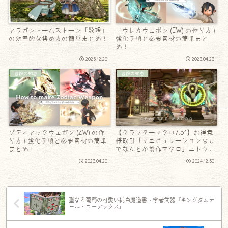
アラガントームストーン「数理」
エウレカウェポン (EW) の作り方 /
の効率的な集め方の簡単まとめ！
強化手順と必要素材の簡単まと
め！
2025.12.20
2023.04.23
冒険の知恵
冒険の知恵
ゾディアックウェポン (ZW) の作
【クラフターマクロ7.51】お得意
り方 / 強化手順と必要素材の簡単
様取引「マニピュレーションなし
まとめ！
でなんとか製作マクロ」ニトウィ
ケさん＆チーソジャさん用！
2023.04.20
2024.12.30
聖なる葡萄の可愛い純白魔道書・学者武器『キングダムテ
ール・コーデックス』