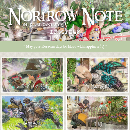
エオルゼア冒険記
* May your Eorzean days be filled with happiness ! :) *
ミラプリの記録
武器の記録
仲間たち
手紙