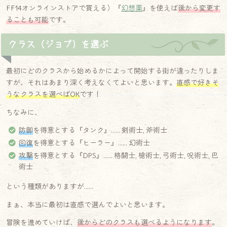
FF14オンラインストアで買える）『
幻想薬
』を使えば
後から変更す
ることも可能
です。
クラス（ジョブ）を選ぶ
最初にどのクラスから始めるかによって開始する街が違ったりしま
すが、それはあまり深く考えなくてよいと思います。
直感で好きそ
うなクラスを選べばOK
です！
ちなみに、
防御
を得意とする『タンク』…… 剣術士, 斧術士
回復
を得意とする『ヒーラー』…… 幻術士
攻撃
を得意とする『DPS』…… 格闘士, 槍術士, 弓術士, 呪術士, 巴
術士
という種類がありますが……
まぁ、本当に最初は直感で選んでよいと思います。
冒険を進めていけば、
後からどのクラスも選べるようになります
。