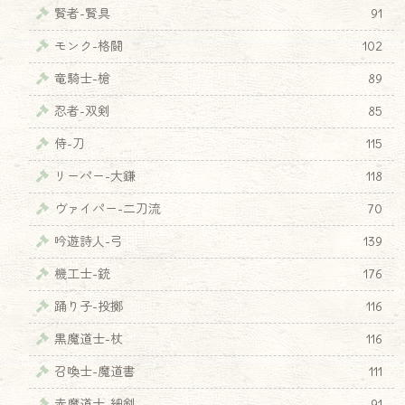
賢者-賢具
91
モンク-格闘
102
竜騎士-槍
89
忍者-双剣
85
侍-刀
115
リーパー-大鎌
118
ヴァイパー-二刀流
70
吟遊詩人-弓
139
機工士-銃
176
踊り子-投擲
116
黒魔道士-杖
116
召喚士-魔道書
111
赤魔道士-細剣
91