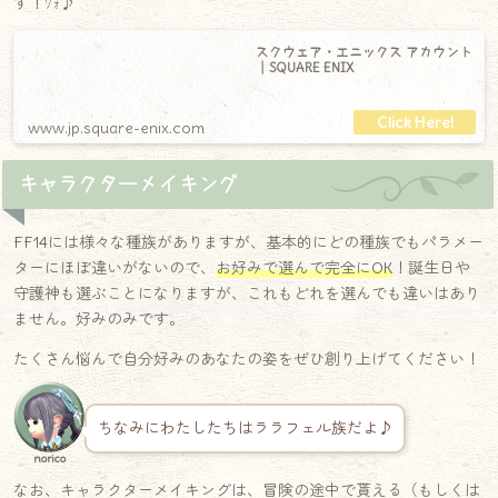
す！ﾜｫ♪
スクウェア・エニックス アカウント
｜SQUARE ENIX
www.jp.square-enix.com
キャラクターメイキング
FF14には様々な種族がありますが、基本的にどの種族でもパラメー
ターにほぼ違いがないので、
お好みで選んで完全にOK
！誕生日や
守護神も選ぶことになりますが、これもどれを選んでも違いはあり
ません。好みのみです。
たくさん悩んで自分好みのあなたの姿をぜひ創り上げてください！
ちなみにわたしたちはララフェル族だよ♪
norico
なお、キャラクターメイキングは、冒険の途中で貰える（もしくは