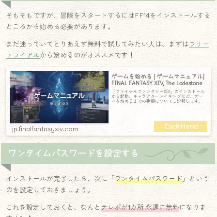
そもそもですが、冒険をスタートするにはFF14をインストールする
ところから始める必要があります。
まだ迷っていてとりあえず無料で試してみたい人は、まずは
フリー
トライアル
から始めるのがオススメです！
ゲームを始める | ゲームマニュアル|
FINAL FANTASY XIV, The Lodestone
「ファイナルファンタジーXIV」のインストール
から起動、キャラクターメイキングなど、ゲー
ムを始めるまでの手順についてご説明します。
jp.finalfantasyxiv.com
ワンタイムパスワードを設定する
インストールが完了したら、次に「
ワンタイムパスワード
」という
のを設定しておきましょう。
これを設定しておくと、なんと
テレポが1カ所 永遠に無料
になりま