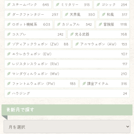
スチームパンク
645
ミリタリー
313
ゴシック
254
ダークファンタジー
297
天界風
350
和風
317
ロボット機械系
603
カジュアル
542
冒険服
1118
コスプレ
242
光る武器
768
ゾディアックウェポン（ZW）
88
アニマウェポン（AW）
153
エウレカウェポン（EW）
107
レジスタンスウェポン（RW）
117
マンダヴィルウェポン（MW）
210
ファントムウェポン（PW）
185
課金アイテム
316
ハウジング
24
更新月で探す