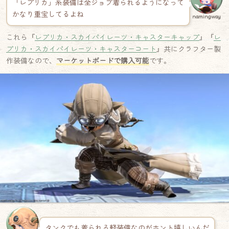
「レプリカ」系装備は全ジョブ着られるようになって
かなり重宝してるよね
namingway
これら『
レプリカ・スカイパイレーツ・キャスターキャップ
』『
レ
プリカ・スカイパイレーツ・キャスターコート
』共にクラフター製
作装備なので、
マーケットボードで購入可能
です。
タンクでも着られる軽装備なのがホント嬉しいんだ