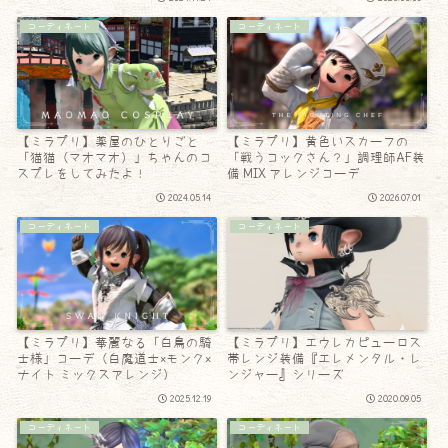
コーディネート
コーディネート
【ミラプリ】薬屋のひとりごと
【ミラプリ】黄色いスカーフの
「猫猫（マオマオ）」ちゃんのコ
「戦うコックさん？」調理師AF装
スプレをしてみたよ！
備 MIX アレンジコーデ
2024.05.14
2026.07.01
コーディネート
コーディネート
【ミラプリ】華麗なる「白鳥の騎
【ミラプリ】エウレカピューロス
士様」コーデ（白魔道士×モンク×
帯レンジ装備『エレメンタル・レ
ナイト ミックスアレンジ）
ンジャー』シリーズ
2025.12.19
2020.09.05
コーディネート
コーディネート