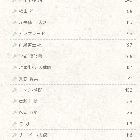
ナイト-剣盾
245
戦士-斧
198
暗黒騎士-大剣
115
ガンブレード
95
白魔道士-杖
197
学者-魔道書
168
占星術師-天球儀
121
賢者-賢具
91
モンク-格闘
102
竜騎士-槍
89
忍者-双剣
85
侍-刀
115
リーパー-大鎌
118