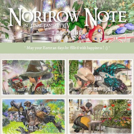
エオルゼア冒険記
* May your Eorzean days be filled with happiness ! :) *
ミラプリの記録
武器の記録
仲間たち
手紙