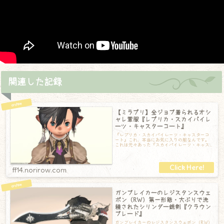
関連した記録
【ミラプリ】全ジョブ着られるオシ
ャレ軍服『レプリカ・スカイパイレ
ーツ・キャスターコート』
『レプリカ・スカイパイレーツ・キャスターコ
ート』これ、本当にお気に入りの服なんです。
これは元々あった『スカイパイレーツ・キャス
ターコート』のレプリカ版で、キャスターだけ
ff14.norirow.com
ガンブレイカーのレジスタンスウェ
ポン（RW）第一形態・大ぶりで洗
練されたシリンダー銃剣『クラウン
ブレード』
ガンブレイカーのレジスタンスウェポン（RW）