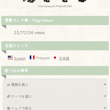
Final Fantasy XIV © SQUARE ENIX
閲覧サレタ数・Page Views
23,772,126 views
言語スイッチ
Français
English
日本語
絞り込み検索