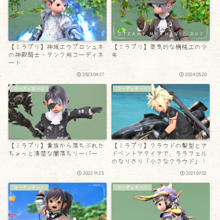
【ミラプリ】神域エウプロシュネ
【ミラプリ】蒸気的な機械工の少
の神殿騎士・タンク用コーディネ
年
ート
2023.04.27
2024.05.20
コーディネート
コーディネート
【ミラプリ】貴族から落ちぶれた
【ミラプリ】クラウドの髪型とア
ちょっと清楚な闇落ちリーパー
ドベントアタイアで、ララフェル
のなりきり「小さなクラウド」！
2022.11.23
2021.07.02
コーディネート
コーディネート