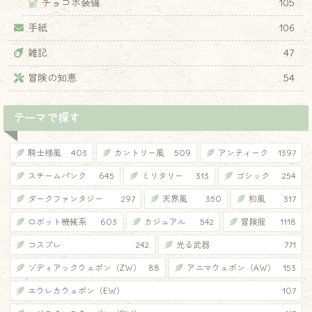
チョコボ装備
105
手紙
106
雑記
47
冒険の知恵
54
テーマで探す
騎士様風
403
カントリー風
509
アンティーク
1397
スチームパンク
645
ミリタリー
313
ゴシック
254
ダークファンタジー
297
天界風
350
和風
317
ロボット機械系
603
カジュアル
542
冒険服
1118
コスプレ
242
光る武器
771
ゾディアックウェポン（ZW）
88
アニマウェポン（AW）
153
エウレカウェポン（EW）
107