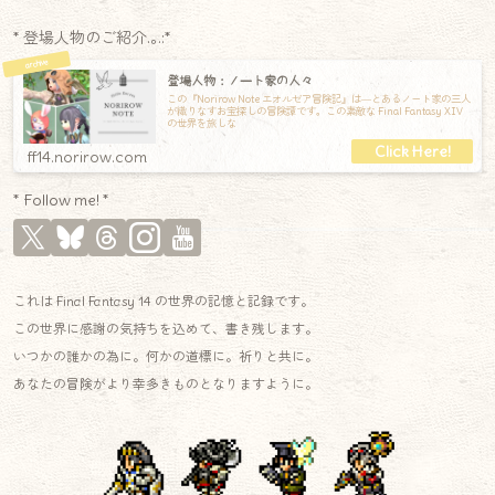
* 登場人物のご紹介.｡.:*
登場人物：ノート家の人々
この『Norirow Note エオルゼア冒険記』は―とあるノート家の三人
が織りなすお宝探しの冒険譚です。この素敵な Final Fantasy XIV
の世界を旅しな
ff14.norirow.com
* Follow me! *
これは Final Fantasy 14 の世界の記憶と記録です。
この世界に感謝の気持ちを込めて、書き残します。
いつかの誰かの為に。何かの道標に。祈りと共に。
あなたの冒険がより幸多きものとなりますように。