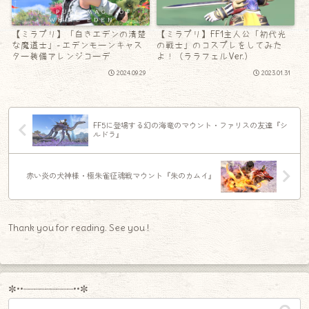
【ミラプリ】「白きエデンの清楚
【ミラプリ】FF1主人公「初代光
な魔道士」- エデンモーンキャス
の戦士」のコスプレをしてみた
ター装備アレンジコーデ
よ！（ララフェルVer.）
2024.09.29
2023.01.31
FF5に登場する幻の海竜のマウント・ファリスの友達『シ
ルドラ』
赤い炎の犬神様・極朱雀征魂戦マウント『朱のカムイ』
Thank you for reading. See you !
✼••┈┈┈┈┈┈┈┈┈••✼