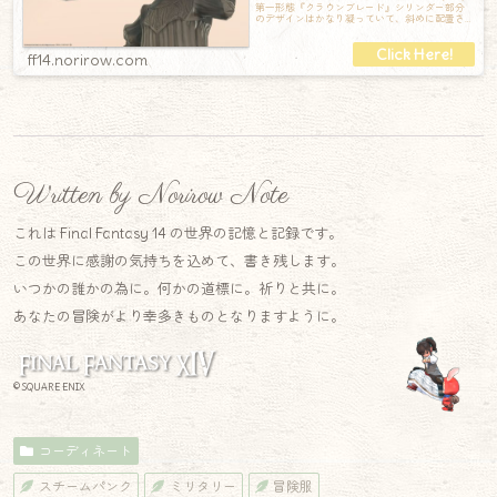
第一形態『クラウンブレード』シリンダー部分
のデザインはかなり凝っていて、斜めに配置さ
れているおかげでその形状がとても際立って
ff14.norirow.com
Written by Norirow Note
これは Final Fantasy 14 の世界の記憶と記録です。
この世界に感謝の気持ちを込めて、書き残します。
いつかの誰かの為に。何かの道標に。祈りと共に。
あなたの冒険がより幸多きものとなりますように。
© SQUARE ENIX
コーディネート
スチームパンク
ミリタリー
冒険服