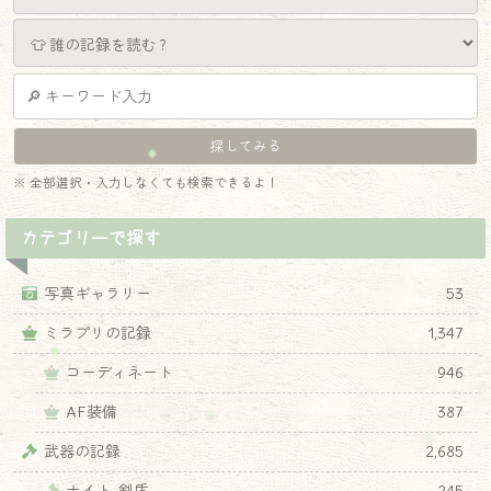
※ 全部選択・入力しなくても検索できるよ！
カテゴリーで探す
写真ギャラリー
53
ミラプリの記録
1,347
コーディネート
946
AF装備
387
武器の記録
2,685