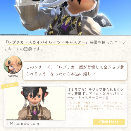
『
レプリカ・スカイパイレーツ・キャスター
』装備を使ったコーデ
ィネートの記録です。
このシリーズ、「レプリカ」版が登場して全ジョブ着
られるようになったから本当に嬉しい
norirow
【ミラプリ】全ジョブ着られるオシ
ャレ軍服『レプリカ・スカイパイレ
ーツ・キャスターコート』
『レプリカ・スカイパイレーツ・キャスターコ
ート』これ、本当にお気に入りの服なんです。
これは元々あった『スカイパイレーツ・キャス
ターコート』のレプリカ版で、キャスターだけ
ff14.norirow.com