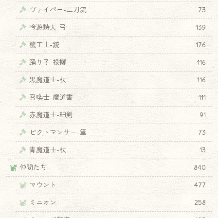
ヴァイパー-二刀流
73
吟遊詩人-弓
139
機工士-銃
176
踊り子-投擲
116
黒魔道士-杖
116
召喚士-魔道書
111
赤魔道士-細剣
91
ピクトマンサー-筆
73
青魔道士-杖
13
仲間たち
840
マウント
477
ミニオン
258