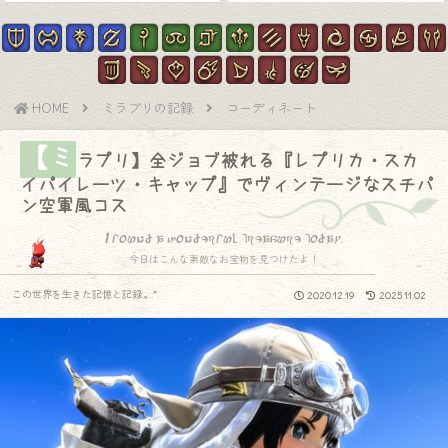
HOME
ミラプリの記録
コーディネート
【ミ
ラプリ】全ジョブ被れる『レプリカ・スカ
イパイレーツ・キャップ』でヴィンテージなスチパ
ン空軍風コス
I found a wonderful treasure today.
今日はこんな素敵なお宝物を見つけたよ！
この世界を生きた記憶と記録.｡.:*
2020.12.19
2025.11.02