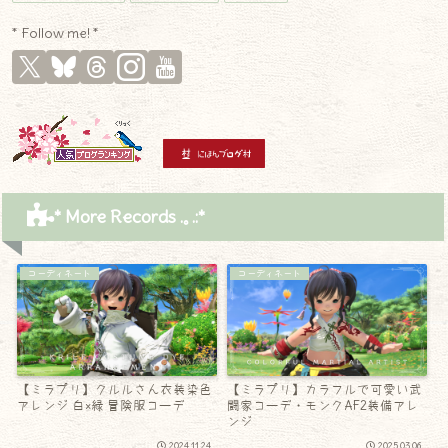
* Follow me! *
* More Records .｡.:*
コーディネート
コーディネート
【ミラプリ】クルルさん衣装染色
【ミラプリ】カラフルで可愛い武
アレンジ 白×緑 冒険服コーデ
闘家コーデ・モンクAF2装備アレ
ンジ
2024.11.24
2025.03.06