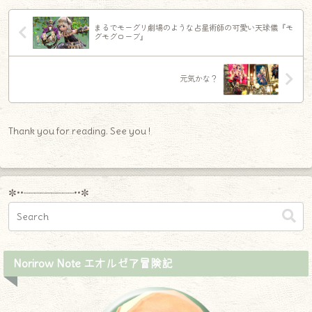
まるでモーグリ劇場のような占星術師の可愛い天球儀『モ
グモグローブ』
元気かな？
Thank you for reading. See you !
✼••┈┈┈┈┈┈┈┈┈••✼
Norirow Note エオルゼア冒険記