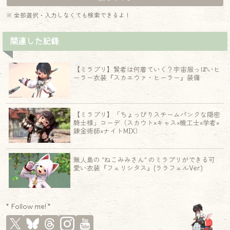
※ 全部選択・入力しなくても検索できるよ！
関連した記録
【ミラプリ】賢者は何着ていく？宇宙服っぽいヒ
ーラー衣装『スカエウァ・ヒーラー』装備
【ミラプリ】「ちょっぴりスチームパンクな隠密
騎士様」コーデ（スカウト×キャス×機工士×学者×
錬金術師×ナイトMIX）
無人島の “ねこみみさん” のミラプリができる可
愛い衣装『フェリシタス』(ララフェルVer.)
* Follow me! *