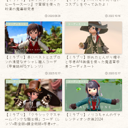
ヒーラースーツ』で軍服を使った
コスプレをやってみたよ！
砂漠の魔導研究者
2020.09.28
2022.10.16
コーディネート
コーディネート
【ミラプリ】赤いベストとエプロ
【ミラプリ】折れたとんがり帽子
ンの清楚なオシャレ職人コーデ
と学者AF4装備を使った魔道軍学
（甲冑師AF5アレンジ）
者コーディネート
2025.12.17
2020.12.17
コーディネート
コーディネート
【ミラプリ】「クラシックでスチ
【ミラプリ】ノリコちゃんのヴァ
ームパンクな騎士様」コーデ（レ
レンティオン衣装2024
ンジ×彫金師×錬金術師×学者×ナイ