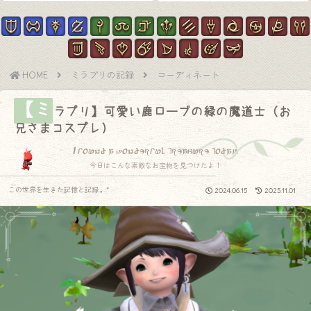
HOME
ミラプリの記録
コーディネート
【ミ
ラプリ】可愛い鹿ローブの緑の魔道士（お
兄さまコスプレ）
I found a wonderful treasure today.
今日はこんな素敵なお宝物を見つけたよ！
この世界を生きた記憶と記録.｡.:*
2024.06.15
2025.11.01