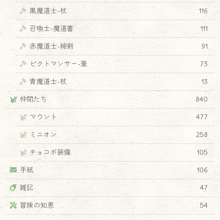
黒魔道士-杖
116
召喚士-魔道書
111
赤魔道士-細剣
91
ピクトマンサー-筆
73
青魔道士-杖
13
仲間たち
840
マウント
477
ミニオン
258
チョコボ装備
105
手紙
106
雑記
47
冒険の知恵
54