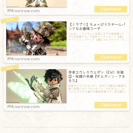
ド・
ff14.norirow.com
【ミラプリ】ちょっぴりスチームパ
ンクなお嬢様コーデ
これは、ノリコちゃんお気に入りの学者用ミラ
プリの記録です。今回のコーディネート【頭】
サバントトップハット【胴】エルクロード・ロ
ーブ【手】サバントエーテルセル【脚】ローズ
ff14.norirow.com
学者エウレカウェポン（EW）形態
②・妖精の手帳『オルガノン・アネ
モス』
学者のエウレカウェポン（EW）の進化の過程の
第二形態となる『オルガノン・アネモス』。エ
ウレカ アネモス編での最終形態です。本を閉じ
ていれば前段階の『オルガノン』と全く同
ff14.norirow.com