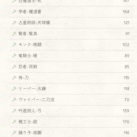
白魔道士-杖
197
学者-魔道書
168
占星術師-天球儀
121
賢者-賢具
91
モンク-格闘
102
竜騎士-槍
89
忍者-双剣
85
侍-刀
115
リーパー-大鎌
118
ヴァイパー-二刀流
70
吟遊詩人-弓
139
機工士-銃
176
踊り子-投擲
116