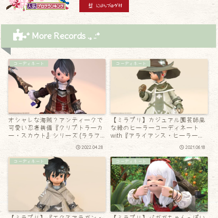
* More Records .｡.:*
コーディネート
コーディネート
オシャレな海賊？アンティークで
【ミラプリ】カジュアル園芸師風
可愛い忍者装備『クリプトラーカ
な緑のヒーラーコーディネート
ー・スカウト』シリーズ (ララフ
with『アライアンス・ヒーラーコ
ェル男子Ver.)
ート』
2022.04.28
2021.06.18
コーディネート
コーディネート
【ミラプリ】『エクスアラガン・
【ミラプリ】パガガちゃんっぽい