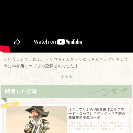
ということで、以上、ノリコちゃんがノリロゥさんコスプレをして
みた学者用ミラプリの記録なのでした！
♦♦♦
関連した記録
【ミラプリ】PvP鹿装備『エルクロ
ード・ローブ』でヴィクトリア朝の
魔道軍学者風コーデ
『エルクロード・ローブ』を中心に大好きなア
イテムを組み合わせたコーディネートの記録で
す。今回のコーディネート【頭】シャーレア
ン・プロフェッサーハット【胴】エルクロー