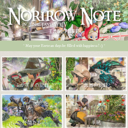
エオルゼア冒険記
* May your Eorzean days be filled with happiness ! :) *
ミラプリの記録
武器の記録
仲間たち
手紙