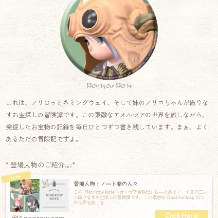
Norirow Note
これは、ノリロゥとネミングウェイ、そして妹のノリコちゃんが織りな
すお宝探しの冒険譚です。この素敵なエオルゼアの世界を旅しながら、
発掘したお宝物の記録を毎日ひとつずつ書き残しています。まぁ、よく
あるただの冒険記ですよ。
* 登場人物のご紹介.｡.:*
登場人物：ノート家の人々
この『Norirow Note エオルゼア冒険記』は―とあるノート家の三人
が織りなすお宝探しの冒険譚です。この素敵な Final Fantasy XIV
の世界を旅しな
ff14.norirow.com