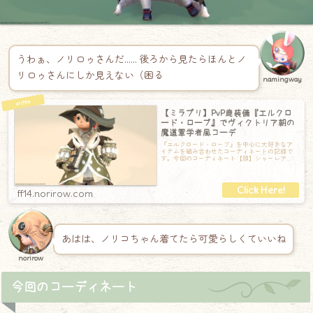
うわぁ、ノリロゥさんだ…… 後ろから見たらほんとノ
リロゥさんにしか見えない（困る
namingway
【ミラプリ】PvP鹿装備『エルクロ
ード・ローブ』でヴィクトリア朝の
魔道軍学者風コーデ
『エルクロード・ローブ』を中心に大好きなア
イテムを組み合わせたコーディネートの記録で
す。今回のコーディネート【頭】シャーレア
ン・プロフェッサーハット【胴】エルクロー
ド・
ff14.norirow.com
あはは、ノリコちゃん着てたら可愛らしくていいね
norirow
今回のコーディネート