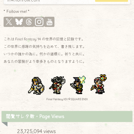
* Follow me! *
これは Final Fantasy 14 の世界の記憶と記録です。
この世界に感謝の気持ちを込めて、書き残します。
いつかの誰かの為に。何かの道標に。祈りと共に。
あなたの冒険がより幸多きものとなりますように。
Final Fantasy XIV © SQUARE ENIX
閲覧サレタ数・Page Views
23,725,094 views