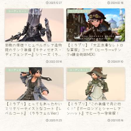
トMIX）
2025.12.27
2024.02.18
コーディネート
コーディネート
邪教の使徒？ヒュペルボレア造物
【ミラプリ】「大正浪漫なレトロ
院のタンク装備『キティセオス・
な軍服」コーデ（ヒーラー×タン
ディフェンダー』シリーズ（ララ
ク×錬金術師MIX）
フェルVer.）
2022.03.16
2026.01.10
コーディネート
コーディネート
【ミラプリ】とってもあったかい
【ミラプリ】“この装備で月に行
ミリタリーテイストなコート『レ
く！”『ガーロンドとシャーレア
ベルコート』（ララフェルVer.）
ンハット』でヒーラー宇宙服！
2020.11.25
2021.05.16