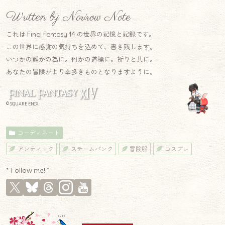
Written by Norirow Note
これは Final Fantasy 14 の世界の記憶と記録です。
この世界に感謝の気持ちを込めて、書き残します。
いつかの誰かの為に。何かの道標に。祈りと共に。
あなたの冒険がより幸多きものとなりますように。
© SQUARE ENIX
コーディネート
アンティーク
スチームパンク
冒険服
コスプレ
* Follow me! *