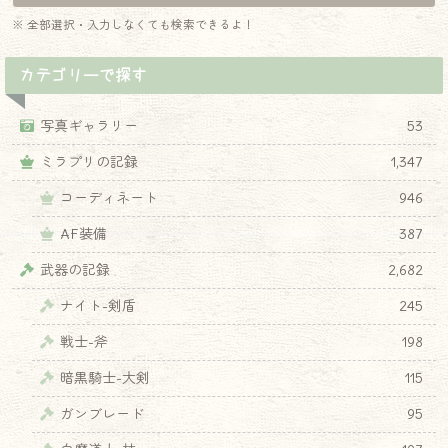
※ 全部選択・入力しなくても検索できるよ！
カテゴリーで探す
写真ギャラリー
53
ミラプリの記録
1,347
コーディネート
946
AF装備
387
武器の記録
2,682
ナイト-剣盾
245
戦士-斧
198
暗黒騎士-大剣
115
ガンブレード
95