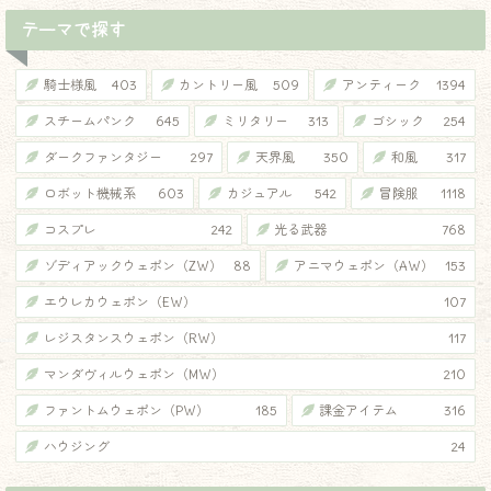
テーマで探す
騎士様風
403
カントリー風
509
アンティーク
1394
スチームパンク
645
ミリタリー
313
ゴシック
254
ダークファンタジー
297
天界風
350
和風
317
ロボット機械系
603
カジュアル
542
冒険服
1118
コスプレ
242
光る武器
768
ゾディアックウェポン（ZW）
88
アニマウェポン（AW）
153
エウレカウェポン（EW）
107
レジスタンスウェポン（RW）
117
マンダヴィルウェポン（MW）
210
ファントムウェポン（PW）
185
課金アイテム
316
ハウジング
24